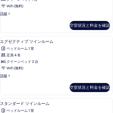
Plan]
写
Best
WiFi (無料)
真
Available
Executive
詳細
を
Rat
Queen
表
[Standard
の
空室状況と料金を確認
示
Plan]
す
Best
す
Available
べ
セーフティボックス (室内)、アイロン / 
エ
る
11
Rat
エグゼクティブ ツインルーム
て
グ
の
ベッドルーム 1 室
の
詳
ゼ
細
定員 4 名
写
ク
クイーンベッド 2 台
真
テ
WiFi (無料)
を
ィ
エ
詳細
表
ブ
グ
示
ツ
ゼ
空室状況と料金を確認
す
ク
イ
テ
る
ン
ィ
セーフティボックス (室内)、アイロン / 
ス
10
ブ
スタンダード ツインルーム
ル
タ
ツ
ー
ベッドルーム 1 室
イ