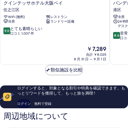
ク
バ
クインテッサホテル大阪ベイ
バンデ
る
イ
ン
住之江区
港区
ン
デ
WiFi (無料)
レストラン
冷房
テ
ホ
冷房
ランドリー設備
24 
ッ
テ
デスク
サ
ル
10
とても素晴らしい
9.0
10
ホ
天
非常
段
口コミ 1,007 件
8.6
段
テ
保
口コミ
階
階
ル
山
中
現
￥7,289
中
大
港
9.0、
在
8.6、
阪
区
と
合計 ￥8,025
の
非
ベ
て
8 月 31 日 ～ 9 月 1 日
料
常
イ
も
金
に
住
素
類似施設を比較
は
良
之
晴
￥7,289
い、
江
ら
口
区
し
ログインすると、対象となる割引や特典を確認できます。も
コ
い、
っとリワードを獲得して、もっと旅を満喫 !
ミ
口
74
コ
ログイン
無料で登録
件
ミ
件
1,007
周辺地域について
の
件
口
件
コ
の