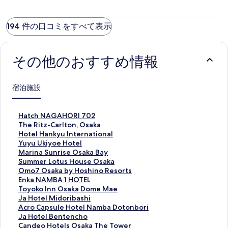
194 件の口コミをすべて表示
その他のおすすめ情報
宿泊施設
H
Hatch NAGAHORI 702
a
T
The Ritz-Carlton, Osaka
t
h
H
Hotel Hankyu International
c
e
o
Y
Yuyu Ukiyoe Hotel
h
R
t
u
M
Marina Sunrise Osaka Bay
N
i
e
y
a
S
Summer Lotus House Osaka
A
t
l
u
r
u
O
Omo7 Osaka by Hoshino Resorts
G
z
H
U
i
m
m
E
Enka NAMBA 1 HOTEL
A
-
a
k
n
m
o
n
T
Toyoko Inn Osaka Dome Mae
H
C
n
i
a
e
7
k
o
J
Ja Hotel Midoribashi
O
a
k
y
S
r
O
a
y
a
A
Acro Capsule Hotel Namba Dotonbori
R
r
y
o
u
L
s
N
o
H
c
J
Ja Hotel Bentencho
I
l
u
e
n
o
a
A
k
o
r
a
C
Candeo Hotels Osaka The Tower