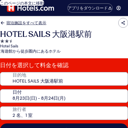
このページの本文に移動
アプリをダウンロード
宿泊施設をすべて表示
HOTEL SAILS 大阪港駅前
2.5
Hotel Sails
つ
海遊館から徒歩圏内にあるホテル
星
宿
日付を選択して料金を確認
泊
施
目的地
設
日付
旅行者