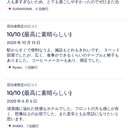
人も多すぎないため、とても過ごしやすかったのでぜひまた泊
まりたいと思ってます。
SUGANUMA、2 泊旅行
宿泊者限定の口コミ
10/10 (最高に素晴らしい)
2025 年 10 月 13 日
駅からすぐで便利なうえ、施設もとれもきれいです。 ３ベッド
部屋でしたが、広く、食事ができるくらいのテーブルと椅子も
ありました。 コーヒーメーカーもあり、満足でした。
Ryoko、1 泊旅行
宿泊者限定の口コミ
10/10 (最高に素晴らしい)
2025 年 6 月 6 日
清潔感に溢れた快適なホテルでした。フロントの方も感じが良
く、想像以上のお宿でした。また是非ともお世話になりたいと
思います。
AYAKO、1 泊旅行