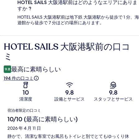
HOTEL SAILS 大阪港駅前はどのようなエリアにありま
すか ?
HOTEL SAILS 大阪港駅前は地下鉄 大阪港駅から徒歩で 1 分、海
遊館から徒歩で 7 分ほどの場所にあります。
HOTEL SAILS 大阪港駅前の口コ
口
ミ
コ
ミ
最高に素晴らしい
9.8
194 件の口コミ
10
9.8
9.8
清潔度
設備とサービス
スタッフとサービス
口
宿泊者限定の口コミ
コ
10/10 (最高に素晴らしい)
ミ
2026 年 4 月 11 日
静かで、清潔な客室でお風呂もトイレと別でとてもゆっくり休