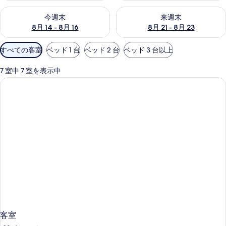
今週末 8月 14 - 8月 16 の空室状況をチェック
来週末 8月 21 - 8月 23 の
今週末
来週末
8月 14 - 8月 16
8月 21 - 8月 23
利
すべての客室
ベッド 1 台
ベッド 2 台
ベッド 3 台以上
用
可
7 室中 7 室を表示中
能
な
客
室
の
絞
り
込
み
条
件
客室