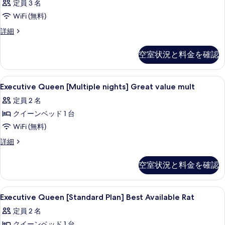
定員 3 名
WiFi (無料)
客
詳細
室
の
空室状況と料金を確認
詳
細
Executive
ロビー
36
Executive Queen [Multiple nights] Great value mult
Queen
定員 2 名
[Multiple
クイーンベッド 1 台
nights]
Great
WiFi (無料)
value
Executive
詳細
mult
Queen
[Multiple
の
空室状況と料金を確認
nights]
す
Great
value
べ
Executive
ロビー
36
mult
Executive Queen [Standard Plan] Best Available Rat
て
Queen
の
定員 2 名
の
詳
[Standard
細
クイーンベッド 1 台