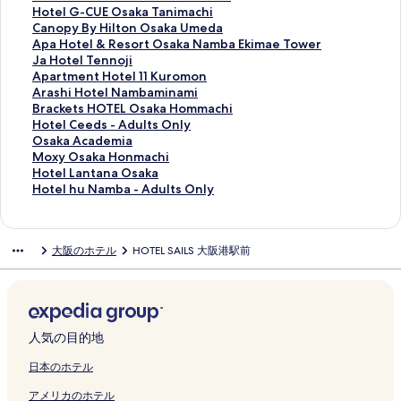
7
t
I
H
r
t
k
M
o
t
o
H
a
H
Hotel G-CUE Osaka Tanimachi
0
o
n
o
i
u
a
B
I
e
C
o
n
o
C
Canopy By Hilton Osaka Umeda
2
n
t
t
s
s
b
A
n
l
a
t
d
t
a
A
Apa Hotel & Resort Osaka Namba Ekimae Tower
の
,
e
e
e
H
y
1
n
M
p
e
e
e
n
p
J
Ja Hotel Tennoji
ペ
O
r
l
O
o
H
H
O
i
s
l
o
l
o
a
a
A
Apartment Hotel 11 Kuromon
ー
s
n
の
s
u
o
O
s
d
u
B
H
G
p
H
H
p
A
Arashi Hotel Nambaminami
ジ
a
a
ペ
a
s
s
T
a
o
l
e
o
-
y
o
o
a
r
B
Brackets HOTEL Osaka Hommachi
を
k
t
ー
k
e
h
E
k
r
e
n
t
C
B
t
t
r
a
r
H
Hotel Ceeds - Adults Only
開
a
i
ジ
a
O
i
L
a
i
H
t
e
U
y
e
e
t
s
a
o
O
Osaka Academia
く
の
o
を
B
s
n
の
D
b
o
e
l
E
H
l
l
m
h
c
t
s
M
Moxy Osaka Honmachi
リ
ペ
n
開
a
a
o
ペ
o
a
t
n
s
O
i
&
T
e
i
k
e
a
o
H
Hotel Lantana Osaka
ン
ー
a
く
y
k
R
ー
m
s
e
c
O
s
l
R
e
n
H
e
l
k
x
o
H
Hotel hu Namba - Adults Only
ク
ジ
l
リ
の
a
e
ジ
e
h
l
h
s
a
t
e
n
t
o
t
C
a
y
t
o
を
の
ン
ペ
の
s
を
M
i
N
o
a
k
o
s
n
H
t
s
e
A
O
e
t
開
ペ
ク
ー
ペ
o
開
a
の
a
の
k
a
n
o
o
o
e
H
e
c
s
l
e
大阪のホテル
HOTEL SAILS 大阪港駅前
く
ー
ジ
ー
r
く
e
ペ
m
ペ
a
T
O
r
j
t
l
O
d
a
a
L
l
リ
ジ
を
ジ
t
リ
の
ー
b
ー
T
a
s
t
i
e
N
T
s
d
k
a
h
ン
を
開
を
s
ン
ペ
ジ
a
ジ
h
n
a
O
の
l
a
E
-
e
a
n
u
ク
開
く
開
の
ク
ー
を
D
を
e
i
k
s
ペ
1
m
L
A
m
H
t
N
く
リ
く
ペ
ジ
開
o
開
T
m
a
a
ー
1
b
O
d
i
o
a
a
リ
ン
リ
ー
を
く
t
く
o
a
U
k
ジ
K
a
s
u
a
n
n
m
人気の目的地
ン
ク
ン
ジ
開
リ
o
リ
w
c
m
a
を
u
m
a
l
の
m
a
b
ク
ク
を
く
ン
n
ン
e
h
e
N
開
r
i
k
t
ペ
a
O
a
日本のホテル
開
リ
ク
b
ク
r
i
d
a
く
o
n
a
s
ー
c
s
-
アメリカのホテル
く
ン
o
の
の
a
m
リ
m
a
H
O
ジ
h
a
A