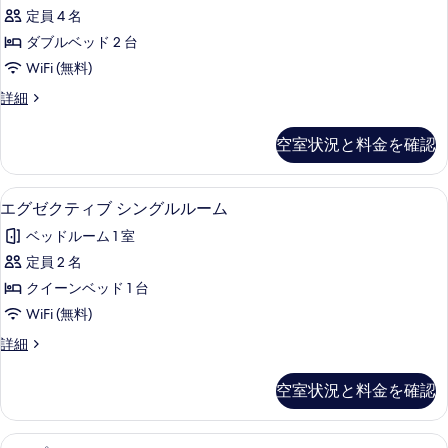
ン
ン
ム
定員 4 名
ダ
ル
の
ダブルベッド 2 台
ー
ー
ム
す
WiFi (無料)
ド
の
べ
ス
詳細
詳
ツ
タ
て
細
イ
ン
空室状況と料金を確認
の
ダ
ン
ー
写
ル
ド
セーフティボックス (室内)、アイロン / 
エ
真
10
ツ
エグゼクティブ シングルルーム
ー
グ
イ
を
ム
ベッドルーム 1 室
ン
ゼ
表
ル
の
定員 2 名
ク
示
ー
す
クイーンベッド 1 台
ム
テ
す
の
べ
WiFi (無料)
ィ
る
詳
て
エ
詳細
細
ブ
グ
の
シ
ゼ
空室状況と料金を確認
写
ク
ン
テ
真
グ
ィ
セーフティボックス (室内)、アイロン / 
ト
を