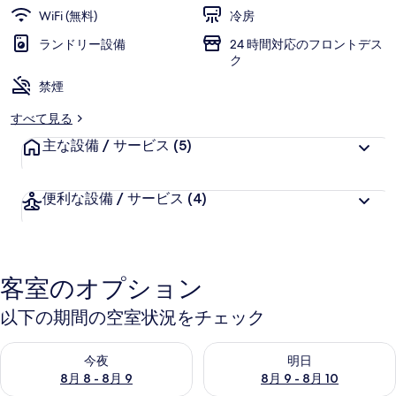
評
客
WiFi (無料)
冷房
価
様
ランドリー設備
24 時間対応のフロントデス
に
ク
好
禁煙
評
件
すべて見る
の
主な設備 / サービス
(5)
口
コ
ミ
便利な設備 / サービス
(4)
客室のオプション
以下の期間の空室状況をチェック
今夜 8月 8 - 8月 9 の空室状況をチェック
明日 8月 9 - 8月 10 の空室
今夜
明日
8月 8 - 8月 9
8月 9 - 8月 10