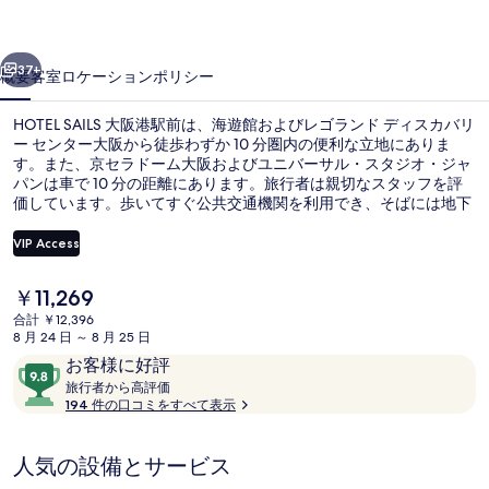
前
前へ
次へ
の
37+
概要
客室
ロケーション
ポリシー
写
HOTEL SAILS 大阪港駅前は、海遊館およびレゴランド ディスカバリ
真
ー センター大阪から徒歩わずか 10 分圏内の便利な立地にありま
ギ
す。また、京セラドーム大阪およびユニバーサル・スタジオ・ジャ
パンは車で 10 分の距離にあります。旅行者は親切なスタッフを評
ャ
価しています。歩いてすぐ公共交通機関を利用でき、そばには地下
鉄 大阪港駅があります。
ラ
VIP Access
リ
現
￥11,269
ー
サウナ
在
合計 ￥12,396
の
8 月 24 日 ～ 8 月 25 日
料
口
10
お客様に好評
金
コ
旅
段
旅行者から高評価
は
行
194 件の口コミをすべて表示
ミ
階
￥11,269
者
で
中
か
す
9.8、
人気の設備とサービス
ら
お
高