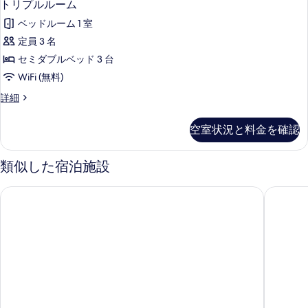
11
ブ
トリプルルーム
ル
リ
シ
表
ル
ベッドルーム 1 室
ン
プ
示
グ
ー
定員 3 名
ル
す
ル
ム
セミダブルベッド 3 台
ル
ル
る
ー
の
WiFi (無料)
ー
ム
す
ト
詳細
の
ム
リ
べ
詳
の
プ
細
空室状況と料金を確認
て
ル
す
ル
の
べ
ー
類似した宿泊施設
写
ム
て
の
真
クインテッサホテル大阪ベイ
バンデホ
の
詳
を
細
写
表
真
示
を
す
表
る
示
す