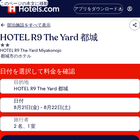
このページの本文に移動
アプリをダウンロード
宿泊施設をすべて表示
HOTEL R9 The Yard 都城
2.0
HOTEL R9 The Yard Miyakonojo
つ
都城市のホテル
星
宿
日付を選択して料金を確認
泊
施
目的地
設
日付
旅行者