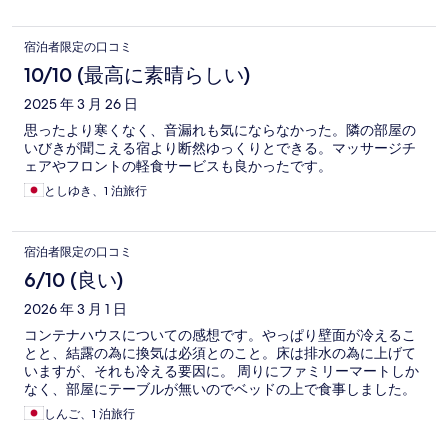
宿泊者限定の口コミ
10/10 (最高に素晴らしい)
2025 年 3 月 26 日
思ったより寒くなく、音漏れも気にならなかった。隣の部屋の
いびきが聞こえる宿より断然ゆっくりとできる。マッサージチ
ェアやフロントの軽食サービスも良かったです。
としゆき、1 泊旅行
宿泊者限定の口コミ
6/10 (良い)
2026 年 3 月 1 日
コンテナハウスについての感想です。やっぱり壁面が冷えるこ
とと、結露の為に換気は必須とのこと。床は排水の為に上げて
いますが、それも冷える要因に。 周りにファミリーマートしか
なく、部屋にテーブルが無いのでベッドの上で食事しました。
しんご、1 泊旅行