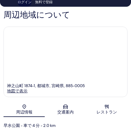
真
ログイン
無料で登録
口
件
意
い)
コ
件
を
の
く
周辺地域について
ミ
の
詳
表
口
だ
細
コ
示
さ
ミ
す
い)
る
の
す
べ
て
の
写
神之山町 1874-1, 都城市, 宮崎県, 885-0005
真
地図で表示
を
表
地図
示
周辺情報
交通案内
レストラン
す
る
早水公園
- 車で 4 分
- 2.0 km