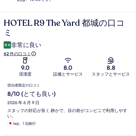
HOTEL R9 The Yard 都城の口コ
口
ミ
コ
ミ
非常に良い
8.6
62 件の口コミ
9.0
8.0
8.8
清潔度
設備とサービス
スタッフとサービス
口
宿泊者限定の口コミ
コ
8/10 (とても良い)
ミ
2026 年 6 月 9 日
スタッフの対応が良く 静かで、目の前がコンビニで利用しやす
い。
taiji、1 泊旅行