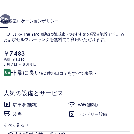
の
写
前へ
次へ
15+
概要
客室
ロケーション
ポリシー
真
ギ
HOTEL R9 The Yard 都城は都城市でおすすめの宿泊施設です。WiFi
およびセルフパーキングを無料でご利用いただけます。
ャ
ラ
現
￥7,483
在
合計 ￥8,285
リ
の
8 月 7 日 ～ 8 月 8 日
料
ー
口
非常に良い
8.6
62 件の口コミをすべて表示
金
10段階中8.6
コ
は
ミ
外観
￥7,483
で
人気の設備とサービス
す
駐車場 (無料)
WiFi (無料)
冷房
ランドリー設備
すべて見る