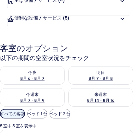
主な設備 / サービス
(4)
便利な設備 / サービス
(5)
客室のオプション
以下の期間の空室状況をチェック
今夜 8月 6 - 8月 7 の空室状況をチェック
明日 8月 7 - 8月 8 の空室
今夜
明日
8月 6 - 8月 7
8月 7 - 8月 8
今週末 8月 7 - 8月 9 の空室状況をチェック
来週末 8月 14 - 8月 16 の
今週末
来週末
8月 7 - 8月 9
8月 14 - 8月 16
利
すべての客室
ベッド 1 台
ベッド 2 台
用
可
5 室中 5 室を表示中
能
WiFi (無料)、ベッドシーツ