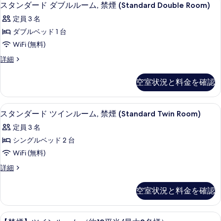
ス
4
スタンダード ダブルルーム, 禁煙 (Standard Double Room)
な
タ
客
定員 3 名
ン
室
ダブルベッド 1 台
ダ
の
WiFi (無料)
ー
絞
ス
詳細
り
ド
タ
込
ダ
ン
空室状況と料金を確認
み
ダ
ブ
条
ー
ル
ド
件
WiFi (無料)、ベッドシーツ
ス
3
ダ
スタンダード ツインルーム, 禁煙 (Standard Twin Room)
ル
タ
ブ
ー
定員 3 名
ル
ン
ル
ム,
シングルベッド 2 台
ダ
ー
禁
WiFi (無料)
ム,
ー
禁
煙
ス
詳細
ド
煙
タ
(Standard
(Standard
ツ
ン
Double
空室状況と料金を確認
Double
ダ
イ
Room)
Room)
ー
の
ン
ド
の
WiFi (無料)、ベッドシーツ
【禁
詳
1
ツ