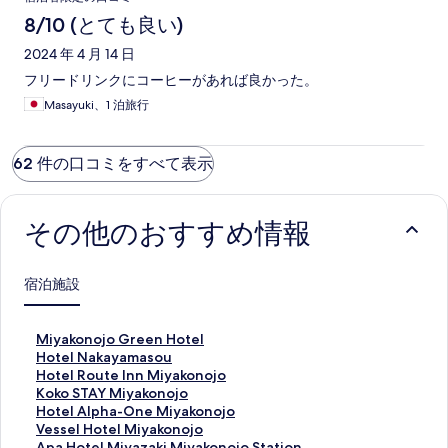
8/10 (とても良い)
2024 年 4 月 14 日
フリードリンクにコーヒーがあれば良かった。
Masayuki、1 泊旅行
62 件の口コミをすべて表示
その他のおすすめ情報
宿泊施設
M
Miyakonojo Green Hotel
i
H
Hotel Nakayamasou
y
o
H
Hotel Route Inn Miyakonojo
a
t
o
K
Koko STAY Miyakonojo
k
e
t
o
H
Hotel Alpha-One Miyakonojo
o
l
e
k
o
V
Vessel Hotel Miyakonojo
n
N
l
o
t
e
A
Apa Hotel Miyazaki Miyakonojo Station