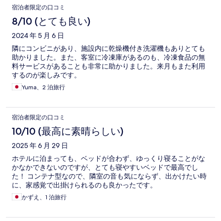
宿泊者限定の口コミ
8/10 (とても良い)
2024 年 5 月 6 日
隣にコンビニがあり、施設内に乾燥機付き洗濯機もありとても
助かりました。また、客室に冷凍庫があるのも、冷凍食品の無
料サービスがあることも非常に助かりました。来月もまた利用
するのが楽しみです。
Yuma、2 泊旅行
宿泊者限定の口コミ
10/10 (最高に素晴らしい)
2025 年 6 月 29 日
ホテルに泊まっても、ベッドが合わず、ゆっくり寝ることがな
かなかできないのですが、とても寝やすいベッドで最高でし
た！ コンテナ型なので、隣室の音も気にならず、出かけたい時
に、家感覚で出掛けられるのも良かったです。
かずえ、1 泊旅行