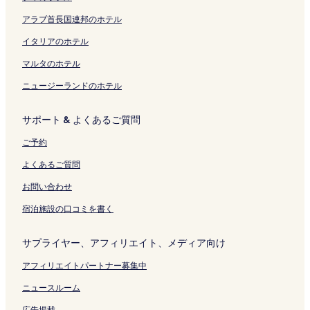
く
ジ
開
o
o
リ
を
く
S
の
アラブ首長国連邦のホテル
ン
開
リ
t
ペ
ク
く
ン
a
ー
イタリアのホテル
リ
ク
t
ジ
ン
i
を
マルタのホテル
ク
o
開
ニュージーランドのホテル
n
く
の
リ
ペ
ン
サポート & よくあるご質問
ー
ク
ジ
ご予約
を
開
よくあるご質問
く
リ
お問い合わせ
ン
宿泊施設の口コミを書く
ク
サプライヤー、アフィリエイト、メディア向け
アフィリエイトパートナー募集中
ニュースルーム
広告掲載