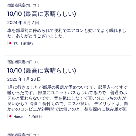
宿泊者限定の口コミ
10/10 (最高に素晴らしい)
2024 年 8 月 7 日
車を部屋前に停められて便利でエアコンも効いてよく眠れまし
た。ありがとうございました。
??、1 泊旅行
宿泊者限定の口コミ
10/10 (最高に素晴らしい)
2025 年 1 月 23 日
1月に行きましたが部屋の暖房が予めついてて、部屋入ってすぐ
暖かったです。 部屋にユニットバスもついてるので、普通のホ
テルと変わらないです。音を気にしなくて言い分こっちの方が
良いかも？ 冷食１食付くので、コスパ良い。 デメリットは、向
かいのコンビニが24時間では無いのと、徒歩圏内に飲み屋が無
いことかな？ 他に泊まりたいホテルが無い時は全然有りです。
Harumi、1 泊旅行
宿泊者限定の口コミ