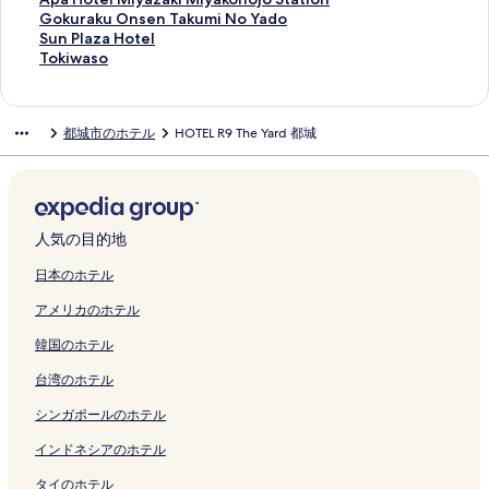
o
a
R
S
e
s
p
G
Gokuraku Onsen Takumi No Yado
j
k
o
T
l
s
a
o
S
Sun Plaza Hotel
o
a
u
A
A
e
H
k
u
T
Tokiwaso
G
y
t
Y
l
l
o
u
n
o
r
a
e
M
p
H
t
r
P
k
e
m
I
i
h
o
e
a
l
i
都城市のホテル
HOTEL R9 The Yard 都城
e
a
n
y
a
t
l
k
a
w
n
s
n
a
-
e
M
u
z
a
H
o
M
k
O
l
i
O
a
s
o
u
i
o
n
M
y
n
H
o
t
の
y
n
e
i
a
s
o
の
e
ペ
a
o
M
y
z
e
t
ペ
人気の目的地
l
ー
k
j
i
a
a
n
e
ー
の
ジ
o
o
y
k
k
T
l
ジ
日本のホテル
ペ
を
n
の
a
o
i
a
の
を
アメリカのホテル
ー
開
o
ペ
k
n
M
k
ペ
開
ジ
く
j
ー
o
o
i
u
ー
く
韓国のホテル
を
リ
o
ジ
n
j
y
m
ジ
リ
開
ン
の
を
o
o
a
i
を
ン
台湾のホテル
く
ク
ペ
開
j
の
k
N
開
ク
リ
ー
く
o
ペ
o
o
く
シンガポールのホテル
ン
ジ
リ
の
ー
n
Y
リ
ク
を
ン
ペ
ジ
o
a
ン
インドネシアのホテル
開
ク
ー
を
j
d
ク
タイのホテル