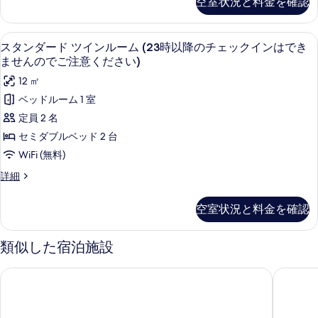
空室状況と料金を確認
す
細
ダ
す
ー
ー
べ
る
ド
ム
スタンダード ツインルーム (23時以降
ス
て
4
ダ
スタンダード ツインルーム (23時以降のチェックインはでき
(23
タ
ブ
の
ませんのでご注意ください)
時
ル
ン
写
12 ㎡
ル
以
ダ
真
ー
ベッドルーム 1 室
降
ム
ー
を
定員 2 名
(23
の
ド
表
時
セミダブルベッド 2 台
チ
以
ツ
示
WiFi (無料)
降
ェ
イ
す
の
ス
詳細
ッ
チ
ン
る
タ
ク
ェ
ン
ル
空室状況と料金を確認
ッ
ダ
イ
ー
ク
ー
ン
イ
ド
ム
類似した宿泊施設
ン
ツ
は
(23
は
イ
で
アパホテル〈宮崎都城駅前〉
KOKO S
で
時
ン
き
き
ル
以
ま
ー
ま
せ
降
ム