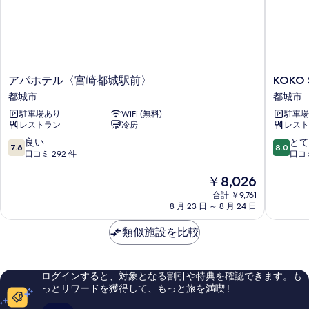
ん
せ
(23
の
の
時
ん
チ
で
以
の
ご
降
ェ
注
の
で
ッ
意
チ
ア
KOKO
アパホテル〈宮崎都城駅前〉
KOKO 
ご
く
ク
ェ
パ
STAY
だ
都城市
都城市
ッ
注
イ
ホ
都
さ
ク
駐車場あり
WiFi (無料)
駐車場
テ
城
意
い)
ン
イ
レストラン
冷房
レスト
ル
都
の
く
ン
は
〈宮
城
10
10
良い
とて
詳
は
7.6
8.0
だ
崎
市
段
段
口コミ 292 件
口コミ
細
で
で
都
階
階
さ
き
き
城
中
現
中
￥8,026
ま
い)
駅
7.6、
在
8.0、
ま
合計 ￥9,761
せ
前〉
良
の
と
の
8 月 23 日 ～ 8 月 24 日
ん
せ
都
い、
料
て
の
す
城
口
金
も
ん
類似施設を比較
で
市
コ
は
良
べ
の
ご
ミ
￥8,026
い、
注
て
で
292
口
意
ログインすると、対象となる割引や特典を確認できます。も
件
コ
の
ご
く
っとリワードを獲得して、もっと旅を満喫 !
件
ミ
写
だ
注
の
206
さ