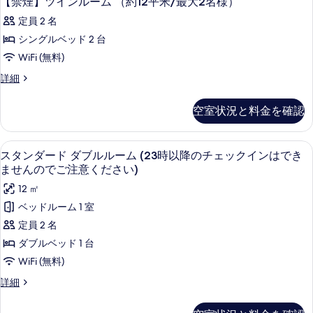
【禁煙】ツインルーム （約12平米/最大2名様）
ル
す
細
煙】
イ
ー
定員 2 名
べ
ン
ツ
ル
ム,
シングルベッド 2 台
て
イ
ー
禁
WiFi (無料)
の
ム,
ン
禁
煙
【禁
詳細
写
ル
煙
煙】
(Standard
真
(Standard
ー
ツ
Twin
空室状況と料金を確認
Twin
を
イ
ム
Room)
Room)
ン
表
の
（約
ル
の
スタンダード ダブルルーム (23時以降
ス
詳
示
4
ー
スタンダード ダブルルーム (23時以降のチェックインはでき
12
す
細
タ
ム
ませんのでご注意ください)
す
平
べ
（約
ン
る
12 ㎡
米/
12
て
ダ
平
ベッドルーム 1 室
最
の
米/
ー
定員 2 名
大
最
写
ド
大
ダブルベッド 1 台
2
真
2
ダ
名
WiFi (無料)
名
を
ブ
様）
様）
ス
詳細
表
の
ル
タ
の
詳
示
ン
ル