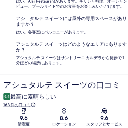
はい、Alali Restaurantがあります。ギリシャ料理、オーシャン
ビュー、プールサイドでのお食事をお楽しみいただけます。
アシュタルテ スイーツには屋外の専用スペースがあり
ますか ?
はい。各客室にバルコニーがあります。
アシュタルテ スイーツはどのようなエリアにあります
か ?
アシュタルテ スイーツはサントリーニ カルデラから徒歩で 1
分ほどの場所にあります。
アシュタルテ スイーツの口コミ
口
コ
最高に素晴らしい
9.4
ミ
163 件の口コミ
9.6
8.6
9.6
清潔度
ロケーション
スタッフとサービス