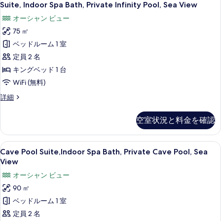
9
Suite, Indoor Spa Bath, Private Infinity Pool, Sea View
Indoor
オーシャン ビュー
Spa
75 ㎡
Bath,
Private
ベッドルーム 1 室
Infinity
定員 2 名
Pool,
キングベッド 1 台
Sea
WiFi (無料)
View
Suite,
詳細
の
Indoor
す
Spa
空室状況と料金を確認
Bath,
べ
Private
て
Infinity
Cave
Cave Pool Suite,Indoor Spa Bath, P
8
Pool,
Cave Pool Suite,Indoor Spa Bath, Private Cave Pool, Sea
の
Pool
Sea
View
写
View
Suite,Indoor
オーシャン ビュー
の
真
Spa
詳
90 ㎡
を
Bath,
細
ベッドルーム 1 室
Private
表
Cave
定員 2 名
示