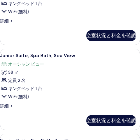
Pool,
キングベッド 1 台
す
Sea
WiFi (無料)
る
View
Cave
詳細
の
Pool
Suite,Indoor
す
空室状況と料金を確認
Spa
べ
Bath,
て
Private
Junior
Junior Suite, Spa Bath, S
5
Cave
Junior Suite, Spa Bath, Sea View
の
Suite,
Pool,
オーシャン ビュー
写
Sea
Spa
View
38 ㎡
真
Bath,
の
Sea
定員 2 名
を
詳
View
細
キングベッド 1 台
表
の
WiFi (無料)
示
す
す
Junior
詳細
べ
Suite,
る
Spa
て
空室状況と料金を確認
Bath,
の
Sea
View
写
Senior
Senior Suite, Spa Bath, S
6
の