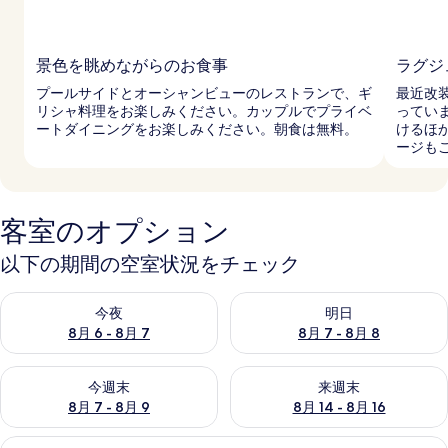
景色を眺めながらのお食事
ラグジ
プールサイドとオーシャンビューのレストランで、ギ
最近改
リシャ料理をお楽しみください。カップルでプライベ
ってい
ートダイニングをお楽しみください。朝食は無料。
けるほ
ージも
客室のオプション
以下の期間の空室状況をチェック
今夜 8月 6 - 8月 7 の空室状況をチェック
明日 8月 7 - 8月 8 の空室
今夜
明日
8月 6 - 8月 7
8月 7 - 8月 8
今週末 8月 7 - 8月 9 の空室状況をチェック
来週末 8月 14 - 8月 16 の
今週末
来週末
8月 7 - 8月 9
8月 14 - 8月 16
Suite,
Suite, Indoor Spa Bath, Private Inf