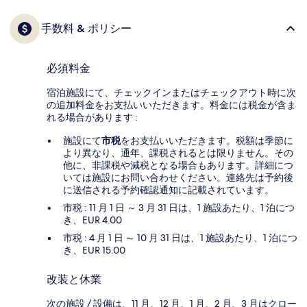
手数料 & ポリシー
必須料金
宿泊施設にて、チェックインまたはチェックアウト時に次
の追加料金をお支払いいただきます。料金には税金が含ま
れる場合があります :
施設にて
市税
をお支払いいただきます。税額は季節に
より異なり、通年、課税されるとは限りません。その
他に、非課税や減税となる場合もあります。詳細につ
いては施設にお問い合わせください。連絡先は予約後
に送信される予約確認通知に記載されています。
市税 : 11 月 1 日 ～ 3 月 31 日は、1 施設あたり、1 泊につ
き、EUR 4.00
市税 : 4 月 1 日 ～ 10 月 31 日は、1 施設あたり、1 泊につ
き、EUR 15.00
改装と休業
次の施設 / 設備は、11 月、12 月、1 月、2 月、3 月はクロー