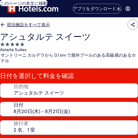
このページの本文に移動
アプリをダウンロード
宿泊施設をすべて表示
アシュタルテ スイーツ
5.0
Astarte Suites
つ
サントリーニ カルデラから 0.1 km で屋外プールのある高級感のあるホ
星
テル
宿
泊
日付を選択して料金を確認
施
設
目的地
日付
旅行者