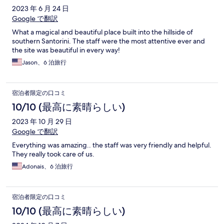
2023 年 6 月 24 日
Google で翻訳
What a magical and beautiful place built into the hillside of
southern Santorini. The staff were the most attentive ever and
the site was beautiful in every way!
Jason、6 泊旅行
宿泊者限定の口コミ
10/10 (最高に素晴らしい)
2023 年 10 月 29 日
Google で翻訳
Everything was amazing.. the staff was very friendly and helpful.
They really took care of us.
Adonais、6 泊旅行
宿泊者限定の口コミ
10/10 (最高に素晴らしい)