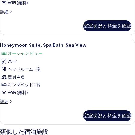
す
WiFi (無料)
べ
Executive
詳細
て
Suite,
Spa
の
空室状況と料金を確認
Bath,
写
Sea
View
真
Honeymoon
Honeymoon Suite, Spa Bath
8
の
Honeymoon Suite, Spa Bath, Sea View
を
Suite,
詳
オーシャン ビュー
細
Spa
表
75 ㎡
Bath,
示
Sea
ベッドルーム 1 室
す
View
定員 4 名
る
の
キングベッド 1 台
す
WiFi (無料)
べ
Honeymoon
詳細
て
Suite,
Spa
の
空室状況と料金を確認
Bath,
写
Sea
View
真
類似した宿泊施設
の