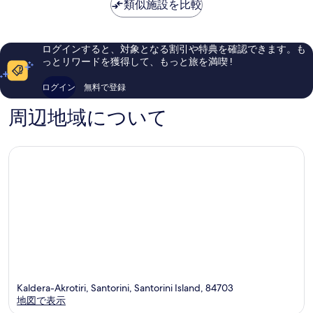
は
ア
類似施設を比較
ー
晴
素
￥74,592
リ
ツ
ら
晴
ー
Santorin
し
ら
ス
い、
し
ログインすると、対象となる割引や特典を確認できます。も
パ
口
い、
っとリワードを獲得して、もっと旅を満喫 !
ホ
コ
口
テ
ミ
コ
ログイン
無料で登録
ル
400
ミ
Santorini
件
97
周辺地域について
件
件
の
件
口
の
コ
口
ミ
コ
ミ
Kaldera-Akrotiri, Santorini, Santorini Island, 84703
地図で表示