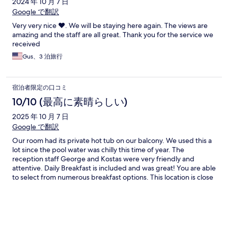
2024 年 10 月 7 日
Google で翻訳
Very very nice ♥️. We will be staying here again. The views are
amazing and the staff are all great. Thank you for the service we
received
Gus、3 泊旅行
宿泊者限定の口コミ
10/10 (最高に素晴らしい)
2025 年 10 月 7 日
Google で翻訳
Our room had its private hot tub on our balcony. We used this a
lot since the pool water was chilly this time of year. The
reception staff George and Kostas were very friendly and
attentive. Daily Breakfast is included and was great! You are able
to select from numerous breakfast options. This location is close
to Akrotiri, so you are away from the chaos of the busy tourist
areas.