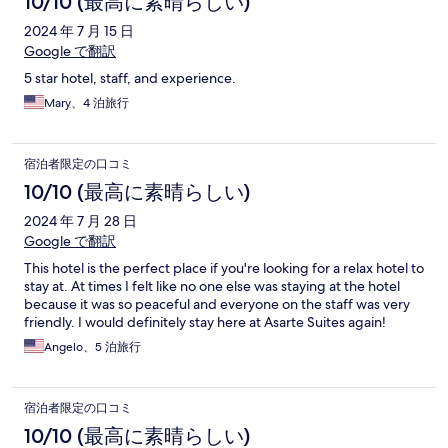
10/10 (最高に素晴らしい)
2024 年 7 月 15 日
Google で翻訳
5 star hotel, staff, and experience.
Mary、4 泊旅行
宿泊者限定の口コミ
10/10 (最高に素晴らしい)
2024 年 7 月 28 日
Google で翻訳
This hotel is the perfect place if you're looking for a relax hotel to
stay at. At times I felt like no one else was staying at the hotel
because it was so peaceful and everyone on the staff was very
friendly. I would definitely stay here at Asarte Suites again!
Angelo、5 泊旅行
宿泊者限定の口コミ
10/10 (最高に素晴らしい)