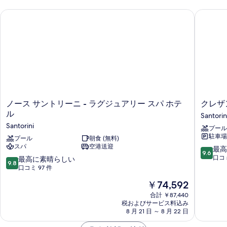
を
詳
ノース サントリーニ - ラグジュアリー スパ ホテル
クレザン
細
表
示
す
る
ノ
ク
ノース サントリーニ - ラグジュアリー スパ ホテ
クレザ
ー
レ
ル
Santorin
ス
ザ
Santorini
プール
サ
ン
駐車場 
ン
プール
朝食 (無料)
ト
スパ
空港送迎
ト
ラ
10
最高
9.6
リ
グ
段
口コミ
10
最高に素晴らしい
9.8
ー
ジ
階
段
口コミ 97 件
ニ
ュ
中
階
現
￥74,592
-
ア
9.6、
中
在
ラ
リ
最
9.8、
合計 ￥87,440
の
グ
ー
高
税およびサービス料込み
最
料
ジ
8 月 21 日 ～ 8 月 22 日
ス
に
高
金
ュ
イ
素
に