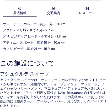
地図
周辺情報
交通案内
レストラン
サントリーニ カルデラ
- 徒歩 1 分
- 0.0 km
アクロティリ城
- 車で 4 分
- 2.7 km
メサ ピガディア ビーチ
- 車で 4 分
- 1.9 km
アティニオス ポート
- 車で 15 分
- 10.6 km
カマリ ビーチ
- 車で 21 分
- 15.9 km
この施設について
アシュタルテ スイーツ
アシュタルテ スイーツは、サントリーニ カルデラおよびホワイト ビー
チから車でわずか 5 分圏内です。ディープティシュー マッサージ、フ
ェイシャル トリートメント、マニキュア / ペディキュアをお楽しみい
ただけるほか、ギリシャ料理を提供するAlali Restaurantではランチおよ
びディナーをお召し上がりいただけます。 この高級ホテルにあるその
他設備には屋外プール、プールサイドバー、およびスナックバー / デリ
があります。