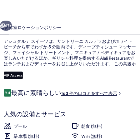
テ
ス
前へ
次へ
イ
67+
概要
客室
ロケーション
ポリシー
ー
アシュタルテ スイーツは、サントリーニ カルデラおよびホワイト
ツ
ビーチから車でわずか 5 分圏内です。ディープティシュー マッサー
ジ、フェイシャル トリートメント、マニキュア / ペディキュアをお
の
楽しみいただけるほか、ギリシャ料理を提供するAlali Restaurantで
写
はランチおよびディナーをお召し上がりいただけます。 この高級ホ
テルにあるその他設備には屋外プール、プールサイドバー、および
真
スナックバー / デリがあります。
VIP Access
ギ
口
最高に素晴らしい
9.4
屋外プール、プール パラソル、サン
ャ
163 件の口コミをすべて表示
10段階中9.4
コ
ラ
ミ
人気の設備とサービス
リ
ー
プール
朝食 (無料)
駐車場 (無料)
WiFi (無料)