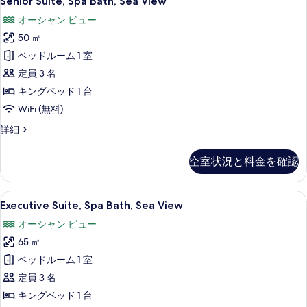
Senior Suite, Spa Bath, Sea View
真
Suite,
詳
オーシャン ビュー
細
Spa
を
50 ㎡
Bath,
表
Sea
ベッドルーム 1 室
示
View
定員 3 名
す
の
キングベッド 1 台
る
す
WiFi (無料)
べ
Senior
詳細
て
Suite,
Spa
の
空室状況と料金を確認
Bath,
写
Sea
View
真
Executive
Executive Suite, Spa Bath,
5
の
Executive Suite, Spa Bath, Sea View
を
Suite,
詳
オーシャン ビュー
細
Spa
表
65 ㎡
Bath,
示
Sea
ベッドルーム 1 室
す
View
定員 3 名
る
の
キングベッド 1 台