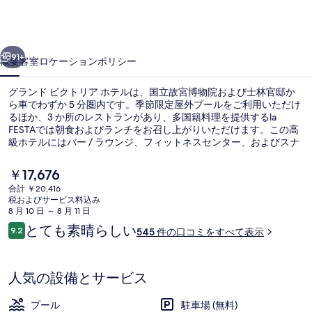
ク
ト
前へ
次へ
リ
91+
概要
客室
ロケーション
ポリシー
ア
グランド ビクトリア ホテルは、国立故宮博物院および士林官邸か
ホ
ら車でわずか 5 分圏内です。季節限定屋外プールをご利用いただけ
るほか、3 か所のレストランがあり、多国籍料理を提供するla
テ
FESTAでは朝食およびランチをお召し上がりいただけます。この高
ル
級ホテルにはバー / ラウンジ、フィットネスセンター、およびスナ
ックバー / デリも備わっています。旅行者は総合的な施設のコンデ
の
ィションを評価しています。周辺ではさまざまな公共交通機関を利
現
￥17,676
用できます。地下鉄 剣南路駅までは 5 分、地下鉄 西湖駅までは 12
在
写
合計 ￥20,416
分です。
の
税およびサービス料込み
デザイン ルーム | 高級寝具、羽毛
真
料
8 月 10 日 ～ 8 月 11 日
金
口
とても素晴らしい
ギ
9.2
545 件の口コミをすべて表示
は
10段階中9.2
コ
￥17,676
ャ
ミ
で
す
ラ
人気の設備とサービス
リ
プール
駐車場 (無料)