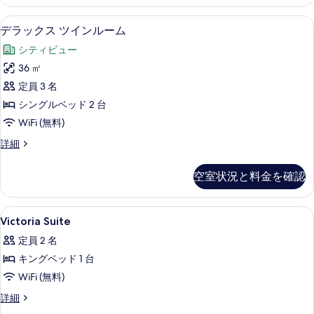
ス
ム
ト
デラックス ツインルーム | 高級寝
デ
6
リ
デラックス ツインルーム
(1
ラ
プ
Double
シティビュー
ル
ッ
bed
ル
36 ㎡
ク
ー
and
定員 3 名
ム
ス
1
(1
シングルベッド 2 台
Extra
ツ
Double
WiFi (無料)
Bed)
bed
イ
and
デ
詳細
の
ン
1
ラ
す
Extra
ル
ッ
空室状況と料金を確認
Bed)
べ
ク
ー
の
ス
て
ム
詳
ツ
Victoria
高級寝具、羽毛の掛け布団、ピロート
の
細
3
イ
Victoria Suite
の
Suite
ン
写
す
定員 2 名
ル
の
真
ー
べ
キングベッド 1 台
す
ム
を
て
WiFi (無料)
べ
の
表
詳
の
Victoria
詳細
て
細
示
Suite