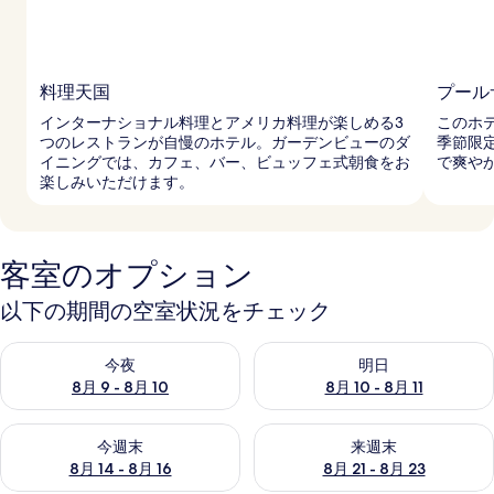
料理天国
プール
インターナショナル料理とアメリカ料理が楽しめる3
このホ
つのレストランが自慢のホテル。ガーデンビューのダ
季節限
イニングでは、カフェ、バー、ビュッフェ式朝食をお
で爽や
楽しみいただけます。
客室のオプション
以下の期間の空室状況をチェック
今夜 8月 9 - 8月 10 の空室状況をチェック
明日 8月 10 - 8月 11 の空
今夜
明日
8月 9 - 8月 10
8月 10 - 8月 11
今週末 8月 14 - 8月 16 の空室状況をチェック
来週末 8月 21 - 8月 23 の
今週末
来週末
8月 14 - 8月 16
8月 21 - 8月 23