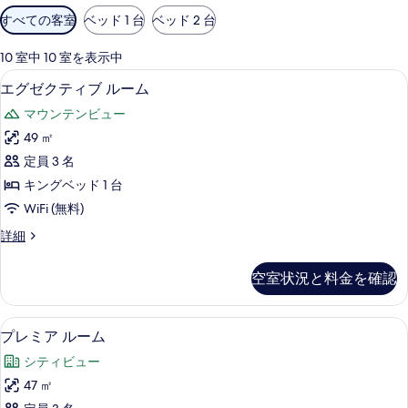
利
すべての客室
ベッド 1 台
ベッド 2 台
用
可
10 室中 10 室を表示中
能
エグゼクティブ ルーム | 高級寝具
エ
6
エグゼクティブ ルーム
な
グ
客
マウンテンビュー
ゼ
室
49 ㎡
ク
の
定員 3 名
テ
絞
キングベッド 1 台
り
ィ
WiFi (無料)
込
ブ
み
エ
詳細
ル
グ
条
ー
ゼ
件
空室状況と料金を確認
ク
ム
テ
の
ィ
プレミア ルーム | 高級寝具、羽毛
プ
5
ブ
プレミア ルーム
す
レ
ル
べ
シティビュー
ー
ミ
ム
て
47 ㎡
ア
の