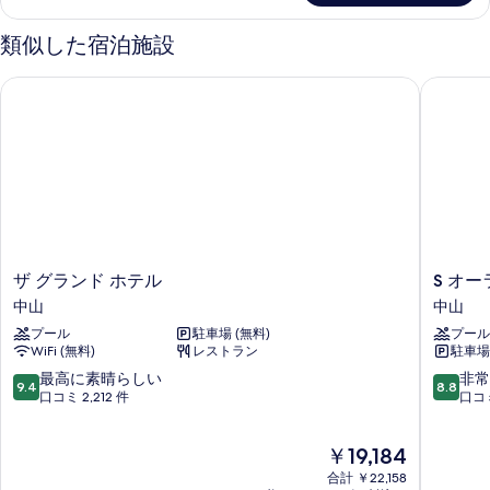
ム
表
ス
の
ダ
示
類似した宿泊施設
ブ
す
す
ル
ザ グランド ホテル
S オーラ
べ
ル
る
ー
て
ム
の
の
詳
写
細
真
を
表
ザ
S
ザ グランド ホテル
S オー
示
グ
オ
中山
中山
す
ラ
ー
プール
駐車場 (無料)
プール
ン
ラ
る
WiFi (無料)
レストラン
駐車場 
ド
ホ
ホ
テ
10
10
最高に素晴らしい
非常
9.4
8.8
テ
ル
段
段
口コミ 2,212 件
口コミ
ル
中
階
階
中
山
中
中
現
￥19,184
山
9.4、
8.8、
在
最
非
合計 ￥22,158