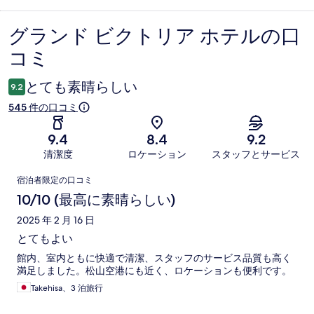
グランド ビクトリア ホテルの口
口
コミ
コ
ミ
とても素晴らしい
9.2
545 件の口コミ
9.4
8.4
9.2
清潔度
ロケーション
スタッフとサービス
口
宿泊者限定の口コミ
コ
10/10 (最高に素晴らしい)
ミ
2025 年 2 月 16 日
とてもよい
館内、室内ともに快適で清潔、スタッフのサービス品質も高く
満足しました。松山空港にも近く、ロケーションも便利です。
Takehisa、3 泊旅行