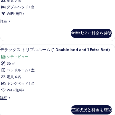
の
定員 3 名
詳
ル
細
写
ダブルベッド 1 台
ー
真
WiFi (無料)
ム
を
プ
詳細
の
レ
表
す
ミ
空室状況と料金を確認
示
ア
べ
ル
す
て
ー
デラックス トリプルルーム (1 Double
デ
る
6
ム
デラックス トリプルルーム (1 Double bed and 1 Extra Bed)
の
ラ
の
写
シティビュー
詳
ッ
細
真
36 ㎡
ク
を
ベッドルーム 1 室
ス
表
定員 4 名
ト
示
キングベッド 1 台
リ
す
WiFi (無料)
プ
る
デ
詳細
ル
ラ
ル
ッ
空室状況と料金を確認
ク
ー