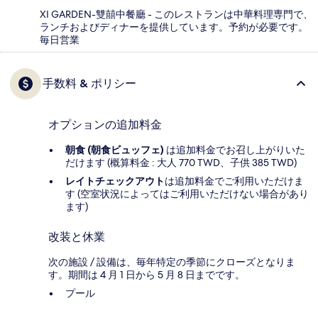
XI GARDEN-雙囍中餐廳 - このレストランは中華料理専門で、
ランチおよびディナーを提供しています。予約が必要です。
毎日営業
手数料 & ポリシー
オプションの追加料金
朝食 (朝食ビュッフェ)
は追加料金でお召し上がりいた
だけます (概算料金 : 大人 770 TWD、子供 385 TWD)
レイトチェックアウト
は追加料金でご利用いただけま
す (空室状況によってはご利用いただけない場合があり
ます)
改装と休業
次の施設 / 設備は、毎年特定の季節にクローズとなりま
す。期間は 4 月 1 日から 5 月 8 日までです。
プール