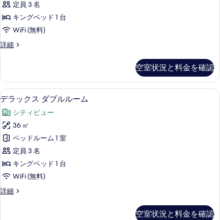
表
定員 3 名
キ
示
キングベッド 1 台
ン
す
WiFi (無料)
グ
る
ス
詳細
ベ
イ
ッ
ー
空室状況と料金を確認
ト
ド
キ
1
ン
デラックス ダブルルーム | 高級寝
デ
6
グ
台
デラックス ダブルルーム
ラ
ベ
(Victoria)
シティビュー
ッ
ッ
の
ド
36 ㎡
ク
1
す
ベッドルーム 1 室
台
ス
べ
(Victoria)
定員 3 名
ダ
の
て
キングベッド 1 台
詳
ブ
の
WiFi (無料)
細
ル
写
デ
詳細
ル
真
ラ
ー
ッ
を
空室状況と料金を確認
ク