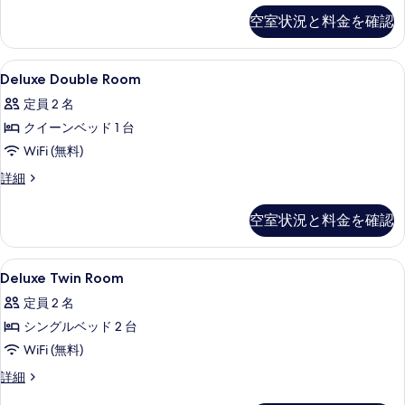
写
の
の
す
空室状況と料金を確認
真
詳
写
る
細
を
真
Deluxe
高級寝具、羽毛の掛け布団、ピロート
表
を
6
Deluxe Double Room
Double
示
表
定員 2 名
Room
す
示
クイーンベッド 1 台
の
る
す
WiFi (無料)
す
る
べ
Deluxe
詳細
Double
て
Room
空室状況と料金を確認
の
の
詳
写
細
Deluxe
高級寝具、羽毛の掛け布団、ピロート
真
4
Deluxe Twin Room
Twin
を
定員 2 名
Room
表
シングルベッド 2 台
の
示
WiFi (無料)
す
す
べ
Deluxe
詳細
る
Twin
て