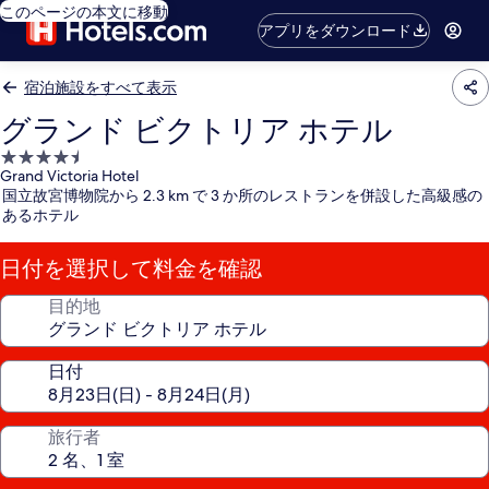
このページの本文に移動
アプリをダウンロード
宿泊施設をすべて表示
グランド ビクトリア ホテル
4.5
Grand Victoria Hotel
つ
国立故宮博物院から 2.3 km で 3 か所のレストランを併設した高級感の
星
あるホテル
宿
泊
日付を選択して料金を確認
施
設
目的地
日付
旅行者