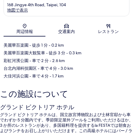
168 Jingye 4th Road, Taipei, 104
地図で表示
地図
周辺情報
交通案内
レストラン
美麗華百楽園
- 徒歩 1 分
- 0.2 km
美麗華百楽園大観覧車
- 徒歩 3 分
- 0.3 km
彩虹河濱公園
- 車で 2 分
- 2.6 km
台北内湖科技園区
- 車で 4 分
- 3.0 km
大佳河浜公園
- 車で 4 分
- 1.7 km
この施設について
グランド ビクトリア ホテル
グランド ビクトリア ホテルは、国立故宮博物院および士林官邸から車
でわずか 5 分圏内です。季節限定屋外プールをご利用いただけるほか、
3 か所のレストランがあり、多国籍料理を提供するla FESTAでは朝食お
よびランチをお召し上がりいただけます。この高級ホテルにはバー / ラ