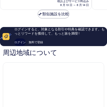
の
高
常
税およびサービス料込み
料
8 月 13 日 ～ 8 月 14 日
に
に
金
素
良
は
類似施設を比較
晴
い、
￥19,184
ら
口
し
コ
い、
ミ
ログインすると、対象となる割引や特典を確認できます。も
口
543
っとリワードを獲得して、もっと旅を満喫 !
コ
件
ミ
件
ログイン
無料で登録
2,212
の
件
口
周辺地域について
件
コ
の
ミ
口
コ
ミ