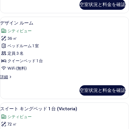
Room
空室状況と料金を確認
の
の
詳
写
細
デザイン ルーム | 高級寝具、羽毛
デ
真
7
デザイン ルーム
ザ
を
シティビュー
イ
表
36 ㎡
ン
示
ベッドルーム 1 室
ル
す
定員 3 名
ー
る
クイーンベッド 1 台
ム
WiFi (無料)
の
デ
詳細
す
ザ
べ
イ
空室状況と料金を確認
ン
て
ル
の
ー
スイート キングベッド 1 台 (Victoria
ス
11
ム
スイート キングベッド 1 台 (Victoria)
写
イ
の
真
シティビュー
詳
ー
細
を
72 ㎡
ト