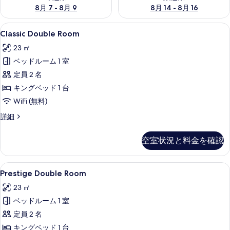
8月 7 - 8月 9
8月 14 - 8月 16
Classic
Classic Double Room | ミニ
5
Classic Double Room
Double
23 ㎡
Room
ベッドルーム 1 室
の
定員 2 名
す
キングベッド 1 台
べ
WiFi (無料)
て
の
Classic
詳細
Double
写
Room
空室状況と料金を確認
真
の
詳
を
細
Prestige
Prestige Double Room | ミ
表
5
Prestige Double Room
Double
示
23 ㎡
Room
す
ベッドルーム 1 室
の
る
定員 2 名
す
キングベッド 1 台