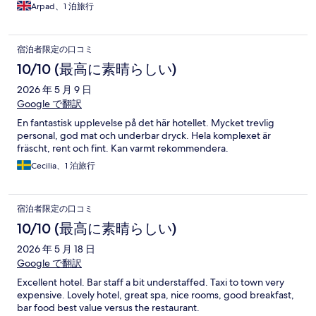
Arpad、1 泊旅行
宿泊者限定の口コミ
10/10 (最高に素晴らしい)
2026 年 5 月 9 日
Google で翻訳
En fantastisk upplevelse på det här hotellet. Mycket trevlig
personal, god mat och underbar dryck. Hela komplexet är
fräscht, rent och fint. Kan varmt rekommendera.
Cecilia、1 泊旅行
宿泊者限定の口コミ
10/10 (最高に素晴らしい)
2026 年 5 月 18 日
Google で翻訳
Excellent hotel. Bar staff a bit understaffed. Taxi to town very
expensive. Lovely hotel, great spa, nice rooms, good breakfast,
bar food best value versus the restaurant.