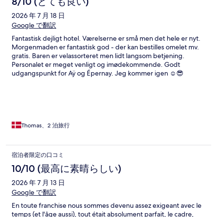
8/10 (とても良い)
2026 年 7 月 18 日
Google で翻訳
Fantastisk dejligt hotel. Værelserne er små men det hele er nyt.
Morgenmaden er fantastisk god - der kan bestilles omelet mv.
gratis. Baren er velassorteret men lidt langsom betjening.
Personalet er meget venligt og imødekommende. Godt
udgangspunkt for Aÿ og Épernay. Jeg kommer igen ☺️😎
Thomas、2 泊旅行
宿泊者限定の口コミ
10/10 (最高に素晴らしい)
2026 年 7 月 13 日
Google で翻訳
En toute franchise nous sommes devenu assez exigeant avec le
temps (et l'âge aussi), tout était absolument parfait, le cadre,