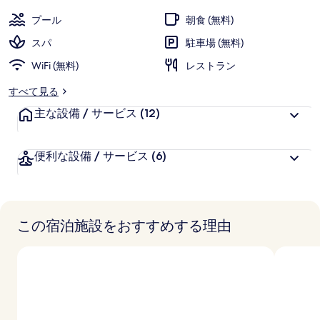
お
高
評
の
客
プール
朝食 (無料)
価
様
写
スパ
駐車場 (無料)
に
真
WiFi (無料)
好
レストラン
評
ギ
すべて見る
件
ャ
主な設備 / サービス
の
(12)
口
ラ
コ
リ
便利な設備 / サービス
(6)
ミ
ー
この宿泊施設をおすすめする理由