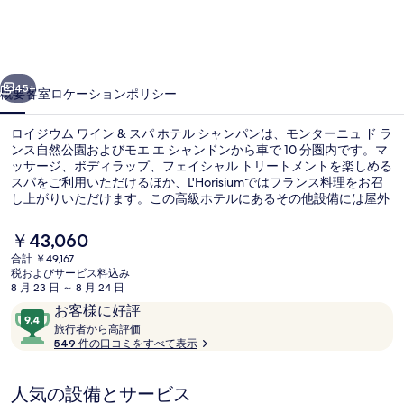
ム
ワ
イ
前へ
次へ
ン
45+
概要
客室
ロケーション
ポリシー
&
ロイジウム ワイン & スパ ホテル シャンパンは、モンターニュ ド ラ
ス
ンス自然公園およびモエ エ シャンドンから車で 10 分圏内です。マ
パ
ッサージ、ボディラップ、フェイシャル トリートメントを楽しめる
スパをご利用いただけるほか、L'Horisiumではフランス料理をお召
ホ
し上がりいただけます。この高級ホテルにあるその他設備には屋外
プール、バー / ラウンジ、およびフィットネスセンターがありま
テ
す。親切なスタッフや総合的な施設のコンディションが旅行者の高
現
￥43,060
い評価を得ています。
ル
在
合計 ￥49,167
の
税およびサービス料込み
シ
外観
料
8 月 23 日 ～ 8 月 24 日
金
口
10
ャ
お客様に好評
は
コ
旅
段
旅行者から高評価
￥43,060
ン
行
549 件の口コミをすべて表示
ミ
階
で
者
す
パ
中
か
9.4、
人気の設備とサービス
ら
ン