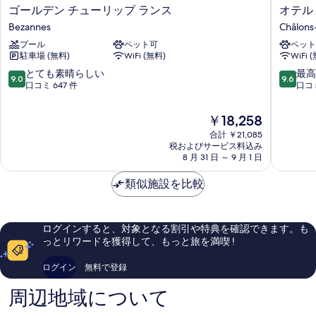
ゴ
オ
ゴールデン チューリップ ランス
オテル
ー
テ
Bezannes
Châlon
ル
ル
プール
ペット可
ペット
デ
ア
駐車場 (無料)
WiFi (無料)
WiFi 
ン
ケ
チ
ナ
10
10
とても素晴らしい
最高
9.0
9.6
ュ
シ
段
段
口コミ 647 件
口コミ
ー
ャ
階
階
リ
ロ
中
中
現
￥18,258
ッ
ン
9.0、
9.6、
在
プ
合計 ￥21,085
ア
と
最
の
税およびサービス料込み
ラ
ン
て
高
料
8 月 31 日 ～ 9 月 1 日
ン
シ
も
に
金
ス
ャ
素
素
は
類似施設を比較
Bezannes
ン
晴
晴
￥18,258
パ
ら
ら
ー
し
し
ニ
い、
い、
ログインすると、対象となる割引や特典を確認できます。も
ュ
口
口
っとリワードを獲得して、もっと旅を満喫 !
Châlons
コ
コ
en-
ミ
ミ
ログイン
無料で登録
Champa
647
98
件
件
周辺地域について
件
件
の
の