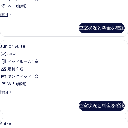
べ
WiFi (無料)
て
の
Prestige
詳細
Double
写
Room
空室状況と料金を確認
真
の
詳
を
細
Junior
Junior Suite | ミニバー、セーフ
表
6
Junior Suite
Suite
示
34 ㎡
の
す
ベッドルーム 1 室
す
る
定員 2 名
べ
キングベッド 1 台
て
WiFi (無料)
の
Junior
詳細
写
Suite
真
の
空室状況と料金を確認
詳
を
細
表
Suite
Suite | ミニバー、セーフティボック
示
6
Suite
の