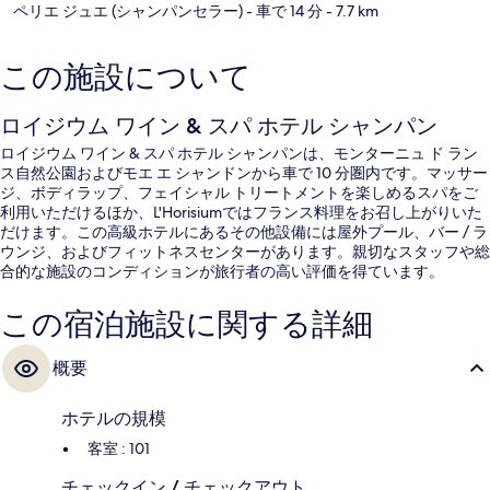
ペリエ ジュエ (シャンパンセラー)
- 車で 14 分
- 7.7 km
この施設について
ロイジウム ワイン & スパ ホテル シャンパン
ロイジウム ワイン & スパ ホテル シャンパンは、モンターニュ ド ラン
ス自然公園およびモエ エ シャンドンから車で 10 分圏内です。マッサー
ジ、ボディラップ、フェイシャル トリートメントを楽しめるスパをご
利用いただけるほか、L'Horisiumではフランス料理をお召し上がりいた
だけます。この高級ホテルにあるその他設備には屋外プール、バー / ラ
ウンジ、およびフィットネスセンターがあります。親切なスタッフや総
合的な施設のコンディションが旅行者の高い評価を得ています。
この宿泊施設に関する詳細
概要
ホテルの規模
客室 : 101
チェックイン / チェックアウト