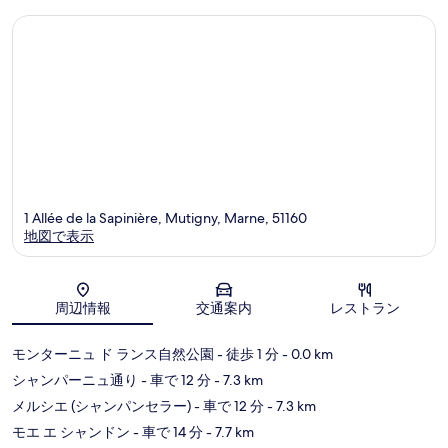
口
口
コ
コ
ミ
ミ
1 Allée de la Sapinière, Mutigny, Marne, 51160
地図で表示
地図
周辺情報
交通案内
レストラン
モンターニュ ド ランス自然公園
- 徒歩 1 分
- 0.0 km
シャンパーニュ通り
- 車で 12 分
- 7.3 km
メルシエ (シャンパンセラー)
- 車で 12 分
- 7.3 km
モエ エ シャンドン
- 車で 14 分
- 7.7 km