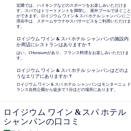
近隣では、ハイキングなどのスポーツをお楽しみいただけま
す。スパではトリートメントを満喫し、屋外プールで泳ぐこと
ができます。ロイジウム ワイン & スパ ホテル シャンパンにご
滞在中は、スチームサウナやスパサービスをご利用いただけま
す。
ロイジウム ワイン & スパ ホテル シャンパンの施設内
か周辺にレストランはありますか ?
はい、L'Horisiumがあり、フランス料理をお楽しみいただけま
す。
ロイジウム ワイン & スパ ホテル シャンパンはどのよ
うなエリアにありますか ?
ロイジウム ワイン & スパ ホテル シャンパンはモンターニュ ド
ランス自然公園から徒歩で 1 分ほどの場所にあります。
ロイジウム ワイン & スパ ホテル
口
シャンパンの口コミ
コ
ミ