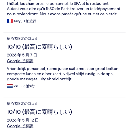
l'hôtel, les chambres, le personnel, le SPA et le restaurant.
Autant vous dire qu'à 1h30 de Paris trouver un tel dépaysement
nous reviendront. Nous avons passés qu'une nuit et ce n'était
pas assez.
Davy、1 泊旅行
宿泊者限定の口コミ
10/10 (最高に素晴らしい)
2026 年 5 月 7 日
Google で翻訳
Vriendelijk personeel, ruime junior suite met zeer groot balkon,
compacte lunch en diner kaart, vrijwel altijd rustig in de spa,
goede massages, uitgebreid ontbijt.
Len、3 泊旅行
宿泊者限定の口コミ
10/10 (最高に素晴らしい)
2026 年 5 月 12 日
Google で翻訳