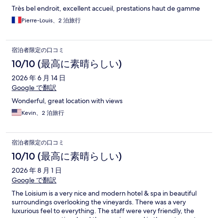
Très bel endroit, excellent accueil, prestations haut de gamme
Pierre-Louis、2 泊旅行
宿泊者限定の口コミ
10/10 (最高に素晴らしい)
2026 年 6 月 14 日
Google で翻訳
Wonderful, great location with views
Kevin、2 泊旅行
宿泊者限定の口コミ
10/10 (最高に素晴らしい)
2026 年 8 月 1 日
Google で翻訳
The Loisium is a very nice and modern hotel & spa in beautiful
surroundings overlooking the vineyards. There was a very
luxurious feel to everything. The staff were very friendly, the