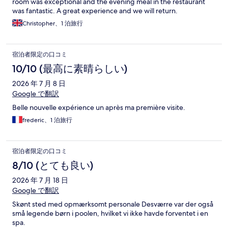
room was exceptional and the evening meal in the restaurant
was fantastic. A great experience and we will return.
Christopher、1 泊旅行
宿泊者限定の口コミ
10/10 (最高に素晴らしい)
2026 年 7 月 8 日
Google で翻訳
Belle nouvelle expérience un après ma première visite.
frederic、1 泊旅行
宿泊者限定の口コミ
8/10 (とても良い)
2026 年 7 月 18 日
Google で翻訳
Skønt sted med opmærksomt personale Desværre var der også
små legende børn i poolen, hvilket vi ikke havde forventet i en
spa.