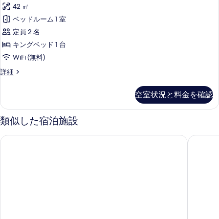
す
42 ㎡
す
る
ベッドルーム 1 室
べ
定員 2 名
て
キングベッド 1 台
の
WiFi (無料)
写
Suite
詳細
真
の
を
詳
空室状況と料金を確認
細
表
示
類似した宿泊施設
す
る
ゴールデン チューリップ ランス
オテル 