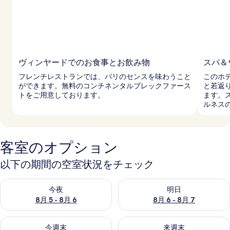
ヴィンヤードでのお食事とお飲み物
スパ＆
フレンチレストランでは、パリのセンスを味わうこと
このホ
ができます。無料のコンチネンタルブレックファース
と若返
トをご用意しております。
ます。
ルネス
客室のオプション
以下の期間の空室状況をチェック
今夜 8月 5 - 8月 6 の空室状況をチェック
明日 8月 6 - 8月 7 の空室
今夜
明日
8月 5 - 8月 6
8月 6 - 8月 7
今週末 8月 7 - 8月 9 の空室状況をチェック
来週末 8月 14 - 8月 16 の
今週末
来週末