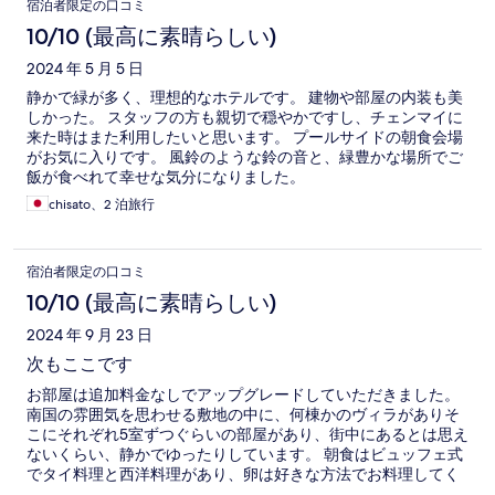
宿泊者限定の口コミ
10/10 (最高に素晴らしい)
2024 年 5 月 5 日
静かで緑が多く、理想的なホテルです。 建物や部屋の内装も美
しかった。 スタッフの方も親切で穏やかですし、チェンマイに
来た時はまた利用したいと思います。 プールサイドの朝食会場
がお気に入りです。 風鈴のような鈴の音と、緑豊かな場所でご
飯が食べれて幸せな気分になりました。
chisato、2 泊旅行
宿泊者限定の口コミ
10/10 (最高に素晴らしい)
2024 年 9 月 23 日
次もここです
お部屋は追加料金なしでアップグレードしていただきました。
南国の雰囲気を思わせる敷地の中に、何棟かのヴィラがありそ
こにそれぞれ5室ずつぐらいの部屋があり、街中にあるとは思え
ないくらい、静かでゆったりしています。 朝食はビュッフェ式
でタイ料理と西洋料理があり、卵は好きな方法でお料理してく
れます。 プールサイド横でのんびりいただくのが至福の時間で