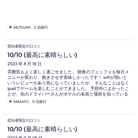
した。 またチェンマイに行くことがあれば、宿泊したいです。
MUTSUMI、2 泊旅行
宿泊者限定の口コミ
10/10 (最高に素晴らしい)
2023 年 8 月 18 日
雰囲気もよく楽しく過ごせました。 朝食のブュッフェも毎日メ
ニューが変わり、飽きさせず美味しかったです！ wifiが弱いと
いうレビューがあり気になっていましたが、 そんなことはなく
ipadでゲームを楽しむことができました。 予想外によかったこ
とが、街のドライバーさんがホテルの名前と場所を知っている
ことが多く、名前をいうだけで意思疎通ができました
MASATO、5 泊旅行
宿泊者限定の口コミ
10/10 (最高に素晴らしい)
2023 年 9 月 25 日