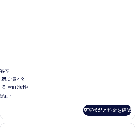
客室
定員 4 名
WiFi (無料)
客
詳細
室
の
空室状況と料金を確認
詳
細