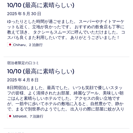
10/10 (最高に素晴らしい)
2025 年 5 月 30 日
ゆったりとした時間が過ごせました。 スーパーやナイトマーケ
ットも近く、立地が良かったです。 おすすめの飲食店も丁寧に
教えて頂き、 タクシーもスムーズに呼んでいただけました。 コ
スパも良くまた利用したいです。 ありがとうございました！
Chiharu、2 泊旅行
宿泊者限定の口コミ
10/10 (最高に素晴らしい)
2025 年 4 月 8 日
8日間宿泊しました、最高でした。 いつも笑顔で優しいスタッ
フの皆様、よく清掃されたお部屋、綺麗なプール、美味しい朝
ごはんと素晴らしいホテルでした。 アクセスの良い立地です
が、一筋中に歩いてホテルの敷地に入ると、自然豊かで、静か
で、まるで別世界のようでした。 出入りの際に部屋に蚊が入り
ますが、殺虫剤と殺虫ラケットがあるので問題無かったです。
MINAMI、7 泊旅行
エントランスに住み着いてる猫ちゃんと、木を駆け回るリスが
とても可愛かったです。 また泊まりたいと思います。