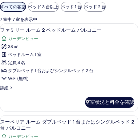
利
すべての客室
ベッド 3 台以上
ベッド 1 台
ベッド 2 台
用
可
7 室中 7 室を表示中
能
ファミリー ルーム 2 ベッドルーム バ
フ
7
ファミリー ルーム 2 ベッドルーム バルコニー
な
ァ
客
ガーデンビュー
ミ
室
38 ㎡
リ
の
ベッドルーム 1 室
ー
絞
定員 4 名
り
ル
ダブルベッド 1 台およびシングルベッド 2 台
込
ー
WiFi (無料)
み
ム
条
フ
詳細
2
件
ァ
ベ
ミ
空室状況と料金を確認
リ
ッ
ー
ド
ル
スーペリア ルーム ダブルベッド 1 台
ス
8
ー
ル
スーペリア ルーム ダブルベッド 1 台またはシングルベッド 2
ー
ム
台 バルコニー
ー
2
ペ
ガーデンビュー
ベ