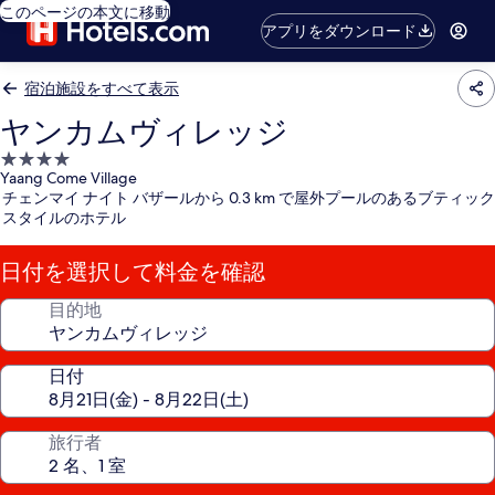
このページの本文に移動
アプリをダウンロード
宿泊施設をすべて表示
ヤンカムヴィレッジ
4.0
Yaang Come Village
つ
チェンマイ ナイト バザールから 0.3 km で屋外プールのあるブティック
星
スタイルのホテル
宿
泊
日付を選択して料金を確認
施
設
目的地
日付
旅行者