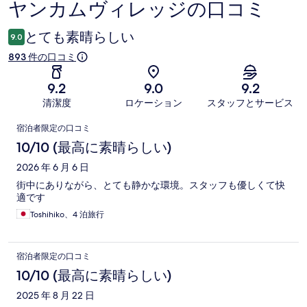
ヤンカムヴィレッジの口コミ
口
コ
とても素晴らしい
9.0
ミ
893 件の口コミ
9.2
9.0
9.2
清潔度
ロケーション
スタッフとサービス
口
宿泊者限定の口コミ
コ
10/10 (最高に素晴らしい)
ミ
2026 年 6 月 6 日
街中にありながら、とても静かな環境。スタッフも優しくて快
適です
Toshihiko、4 泊旅行
宿泊者限定の口コミ
10/10 (最高に素晴らしい)
2025 年 8 月 22 日