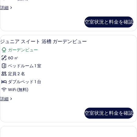
ン
た
ダ
デ
詳細
グ
は
ブ
ラ
シ
ル
ッ
ル
ン
空室状況と料金を確認
ク
ベ
グ
ベ
ス
ル
ッ
ル
ッ
ベ
ジュニア スイート 浴槽 ガーデンビュー
ジ
7
ー
ド
ジュニア スイート 浴槽 ガーデンビュー
ッ
ド
ュ
ム
ド
2
ガーデンビュー
1
ダ
2
ニ
台
ブ
60 ㎡
台
台
ア
ル
バ
バ
ベッドルーム 1 室
ま
ベ
ス
ル
ル
ッ
定員 2 名
た
コ
イ
ド
コ
ニ
ダブルベッド 1 台
は
1
ー
ー
ニ
WiFi (無料)
台
シ
の
ト
ま
ー
詳
ン
ジ
詳細
た
浴
細
の
ュ
グ
は
槽
ニ
す
シ
空室状況と料金を確認
ル
ア
ガ
ン
べ
ス
ベ
グ
ー
イ
て
ル
ッ
ー
デ
ベ
の
ト