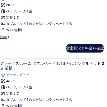
ム
リ
ッ
38 ㎡
バ
ド
ア
ベッドルーム 1 室
ル
ル
ル
ー
定員 2 名
コ
ム
ー
ダブルベッド 1 台またはシングルベッド 2 台
ニ
バ
ム
ル
WiFi (無料)
ー
コ
ダ
の
ス
詳細
ニ
ブ
ー
ー
す
ペ
ル
の
空室状況と料金を確認
べ
リ
詳
ベ
ア
て
細
ル
ッ
デラックス ルーム ダブルベッド 1 台
デ
の
8
ー
デラックス ルーム ダブルベッド 1 台またはシングルベッド 2
ド
ラ
ム
写
台 浴槽
1
ダ
ッ
真
ガーデンビュー
ブ
台
ク
ル
を
46 ㎡
ま
ベ
ス
表
ベッドルーム 1 室
ッ
た
ル
示
ド
定員 2 名
は
1
ー
す
ダブルベッド 1 台またはシングルベッド 2 台
台
シ
ム
る
ま
WiFi (無料)