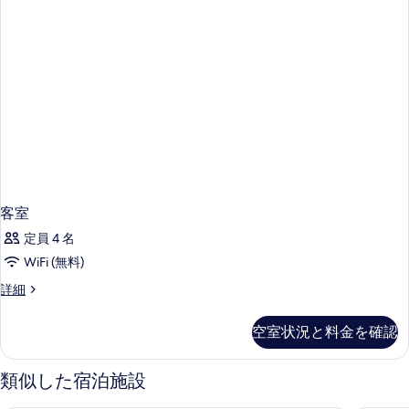
客室
定員 4 名
WiFi (無料)
客
詳細
室
の
空室状況と料金を確認
詳
細
類似した宿泊施設