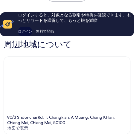
￥11,098
カ
ら
口
ラ
し
コ
ン
い、
ミ
ログインすると、対象となる割引や特典を確認できます。も
口
457
っとリワードを獲得して、もっと旅を満喫 !
コ
件
ミ
件
ログイン
無料で登録
338
の
件
口
周辺地域について
件
コ
の
ミ
口
コ
ミ
90/3 Sridonchai Rd, T. Changklan, A Muang, Chang Khlan,
Chiang Mai, Chiang Mai, 50100
地図で表示