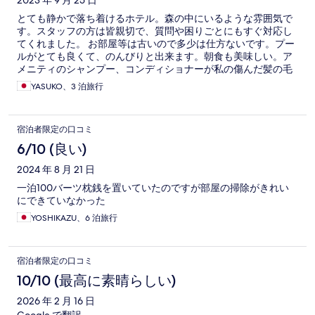
とても静かで落ち着けるホテル。森の中にいるような雰囲気で
す。スタッフの方は皆親切で、質問や困りごとにもすぐ対応し
てくれました。 お部屋等は古いので多少は仕方ないです。プー
ルがとても良くて、のんびりと出来ます。朝食も美味しい。ア
メニティのシャンプー、コンディショナーが私の傷んだ髪の毛
に合っていて、ずっとしっとり！買って帰りたいくらいでし
YASUKO、3 泊旅行
た。静かにのんびりと過ごしたい人にはおすすめのホテルで
す。
宿泊者限定の口コミ
6/10 (良い)
2024 年 8 月 21 日
一泊100バーツ枕銭を置いていたのですが部屋の掃除がきれい
にできていなかった
YOSHIKAZU、6 泊旅行
宿泊者限定の口コミ
10/10 (最高に素晴らしい)
2026 年 2 月 16 日
Google で翻訳