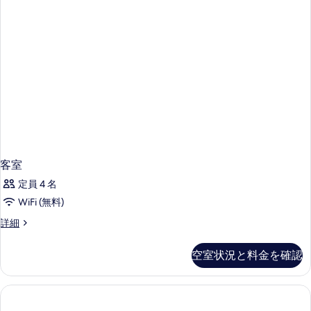
ド
ッ
ン
浴
写
ド
2
槽
ビ
2
真
台
ガ
台
ュ
ー
を
浴
浴
デ
ー
槽
表
槽
ン
の
の
示
ビ
の
詳
す
ュ
す
細
す
ー
べ
る
の
べ
て
詳
て
細
の
の
客室
写
写
定員 4 名
真
真
WiFi (無料)
を
を
客
詳細
表
室
表
示
の
示
空室状況と料金を確認
詳
す
す
細
る
る