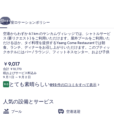
ィ
レ
前へ
次へ
ッ
64+
概要
客室
ロケーション
ポリシー
ジ
空港からわずか 6.1 km のヤンカムヴィレッジでは、シャトルサービ
の
ス (要リクエスト) をご利用いただけます。屋外プールをご利用いた
だけるほか、タイ料理を提供するYaang Come Restaurantでは朝
写
食、ランチ、ディナーをお召し上がりいただけます。このブティッ
真
クホテルにはバー / ラウンジ、フィットネスセンター、および子供
用プールも備わっています。旅行者は親切なスタッフを高く評価し
ギ
ています。
現
￥9,017
在
ャ
合計 ￥10,773
の
税およびサービス料込み
施設の正面
ラ
料
9 月 1 日 ～ 9 月 2 日
金
口
とても素晴らしい
リ
9.0
893 件の口コミをすべて表示
は
10段階中9.0
コ
￥9,017
ー
ミ
で
す
人気の設備とサービス
プール
空港送迎