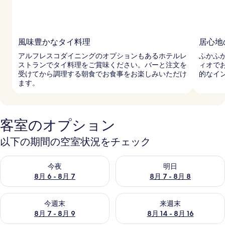
風味豊かなタイ料理
居心地
アルフレスコダイニングのオプションもあるホテルレ
ふかふ
ストランでタイ料理をご賞味ください。バーと注文を
ィオで
受けてから調理する朝食でお食事をお楽しみいただけ
的なイ
ます。
客室のオプション
以下の期間の空室状況をチェック
今夜 8月 6 - 8月 7 の空室状況をチェック
明日 8月 7 - 8月 8 の空室
今夜
明日
8月 6 - 8月 7
8月 7 - 8月 8
今週末 8月 7 - 8月 9 の空室状況をチェック
来週末 8月 14 - 8月 16 の
今週末
来週末
8月 7 - 8月 9
8月 14 - 8月 16