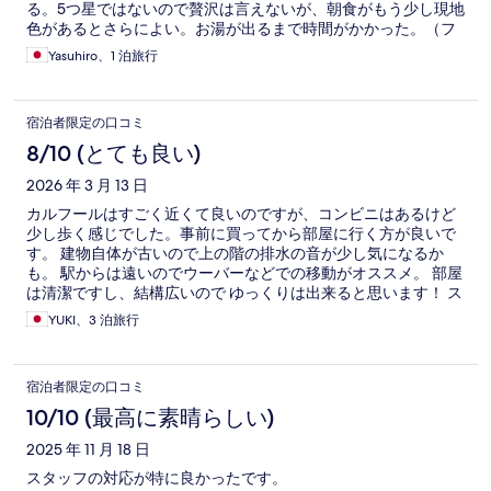
る。5つ星ではないので贅沢は言えないが、朝食がもう少し現地
色があるとさらによい。お湯が出るまで時間がかかった。（フ
ロントで注意あり） 部屋やバスルームは十分広くコストパフ
Yasuhiro、1 泊旅行
ォーマンスは大変良い。
宿泊者限定の口コミ
8/10 (とても良い)
2026 年 3 月 13 日
カルフールはすごく近くて良いのですが、コンビニはあるけど
少し歩く感じでした。事前に買ってから部屋に行く方が良いで
す。 建物自体が古いので上の階の排水の音が少し気になるか
も。 駅からは遠いのでウーバーなどでの移動がオススメ。 部屋
は清潔ですし、結構広いので ゆっくりは出来ると思います！ ス
タッフさんも感じ良い方多かったです。
YUKI、3 泊旅行
宿泊者限定の口コミ
10/10 (最高に素晴らしい)
2025 年 11 月 18 日
スタッフの対応が特に良かったです。