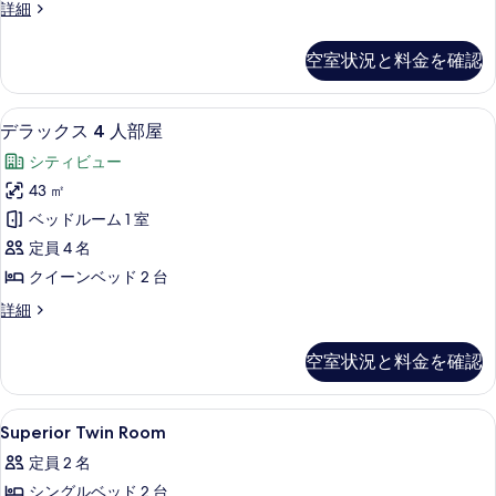
の
細
デ
詳細
プ
ラ
写
ル
ッ
空室状況と料金を確認
真
ク
ル
ス
を
ー
ト
デラックス 4 人部屋 | 高級寝具、羽
デ
表
4
リ
デラックス 4 人部屋
ム
ラ
プ
示
の
シティビュー
ル
ッ
す
ル
す
43 ㎡
ク
る
ー
べ
ベッドルーム 1 室
ム
ス
の
て
定員 4 名
4
詳
の
クイーンベッド 2 台
細
人
写
デ
詳細
部
ラ
真
屋
ッ
空室状況と料金を確認
を
ク
の
ス
表
す
4
Superior
高級寝具、羽毛の掛け布団、ミニバー、
示
3
人
べ
Superior Twin Room
Twin
部
す
て
定員 2 名
屋
Room
る
の
の
シングルベッド 2 台