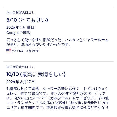
宿泊者限定の口コミ
8/10 (とても良い)
2026 年 1 月 18 日
Google で翻訳
広々として使いやすい部屋だった。バスタブとシャワールーム
があり、洗面所も使いやすかったです。
MAKIKO、3 泊旅行
宿泊者限定の口コミ
10/10 (最高に素晴らしい)
2026 年 3 月 17 日
お部屋は広くて清潔、シャワーの勢いも強く、トイレはウォシ
ュレット付きで最高です。 ホテルのすぐ隣りがスターバック
ス、向かいにはスーパー（カルフール）やサイゼリア、その他
レストランがたくさんあるのも便利！ 迪化街は徒歩5分！中山
エリアも徒歩圏内です。寧夏観光夜市も徒歩10分ほどでかなり
便利。 士林夜市へはUberタクシーで行きました。150〜200台
湾ドルくらい。 龍山寺にもタクシーで行きましたが、同じく