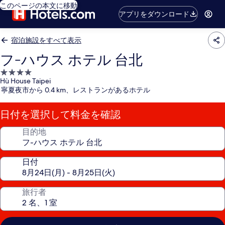
このページの本文に移動
アプリをダウンロード
宿泊施設をすべて表示
フ-ハウス ホテル 台北
4.0
Hù House Taipei
つ
寧夏夜市から 0.4 km、レストランがあるホテル
星
宿
日付を選択して料金を確認
泊
施
目的地
設
日付
旅行者