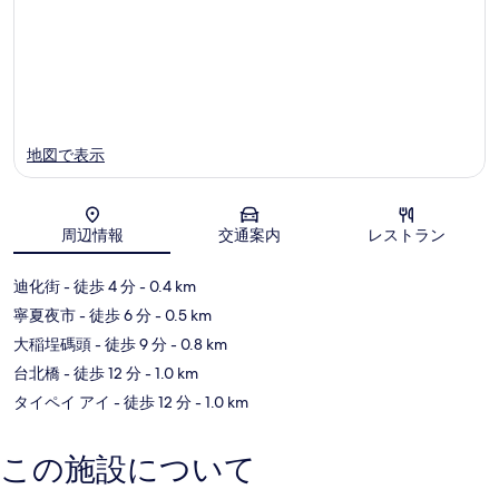
館)
大
同
地図で表示
周辺情報
交通案内
レストラン
地図
迪化街
- 徒歩 4 分
- 0.4 km
寧夏夜市
- 徒歩 6 分
- 0.5 km
大稲埕碼頭
- 徒歩 9 分
- 0.8 km
台北橋
- 徒歩 12 分
- 1.0 km
タイペイ アイ
- 徒歩 12 分
- 1.0 km
この施設について