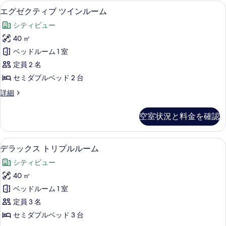
ム
ツ
エグゼクティブ ツインルーム | 高級
エ
4
イ
エグゼクティブ ツインルーム
の
グ
ン
す
シティビュー
ル
ゼ
ー
べ
40 ㎡
ク
ム
て
ベッドルーム 1 室
の
テ
詳
の
定員 2 名
ィ
細
写
セミダブルベッド 2 台
ブ
真
エ
詳細
ツ
グ
を
イ
ゼ
空室状況と料金を確認
表
ク
ン
テ
示
ル
ィ
デラックス トリプルルーム | 高級寝
デ
す
5
ブ
デラックス トリプルルーム
ー
ラ
ツ
る
ム
シティビュー
イ
ッ
ン
の
40 ㎡
ク
ル
す
ベッドルーム 1 室
ー
ス
ム
べ
定員 3 名
ト
の
て
セミダブルベッド 3 台
詳
リ