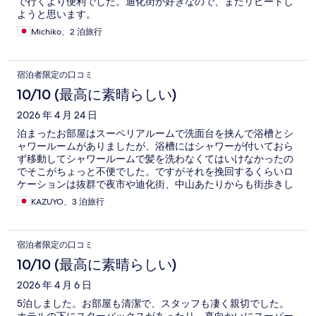
で行くより便利でした。迪化街が好きなので、またリピートし
ようと思います。
Michiko、2 泊旅行
宿泊者限定の口コミ
10/10 (最高に素晴らしい)
2026 年 4 月 24 日
泊まったお部屋はスーペリアルームで洗面台を挟んで浴槽とシ
ャワールームがありましたが、浴槽にはシャワーが付いておら
ず移動してシャワールームで髪を洗わなくてはいけなかったの
でそこがちょっと不便でした。ですがそれを挽回するくらいロ
ケーションは抜群で夜市や迪化街、中山あたりからも街歩きし
ながら歩ける範囲でリピートしても良いと思いました。
KAZUYO、3 泊旅行
宿泊者限定の口コミ
10/10 (最高に素晴らしい)
2026 年 4 月 6 日
5泊しました。お部屋も清潔で、スタッフも凄く親切でした。