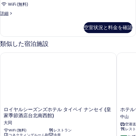
表
WiFi (無料)
す
示
べ
Executive
詳細
す
Double
て
Room
る
空室状況と料金を確認
の
の
詳
写
細
類似した宿泊施設
真
を
ロイヤルシーズンズホテル タイペイ ナンセイ (皇家季節酒店台
ホテルサ
表
示
す
る
ロ
ホ
ロイヤルシーズンズホテル タイペイ ナンセイ (皇
ホテル
イ
テ
家季節酒店台北南西館)
中山
ヤ
ル
大同
空港送
ル
サ
レスト
シ
WiFi (無料)
レストラン
ン
コネクティングルーム利
冷房
ー
ル