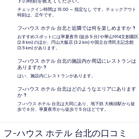
トの時刻を教えてください。
チェックイン時間は 15:00 ～ 指定なし です。チェックアウト
時刻は、正午です。
フ-ハウス ホテル 台北と近隣では何を楽しめますか ?
おすすめスポットには寧夏夜市 (徒歩 5 分) や華山1914文創園区
(2.8 km) のほか、円山大飯店 (3.2 km) や国立台湾民主記念館
(3.5 km) があります。
フ-ハウス ホテル 台北の施設内か周辺にレストランは
ありますか ?
はい、施設内にレストランがあります。
フ-ハウス ホテル 台北はどのようなエリアにあります
か ?
フ-ハウス ホテル 台北は大同にあり、地下鉄 大橋頭駅から徒
歩で 6 分、寧夏夜市から徒歩で 5 分ほどです。
フ-ハウス ホテル 台北の口コミ
口