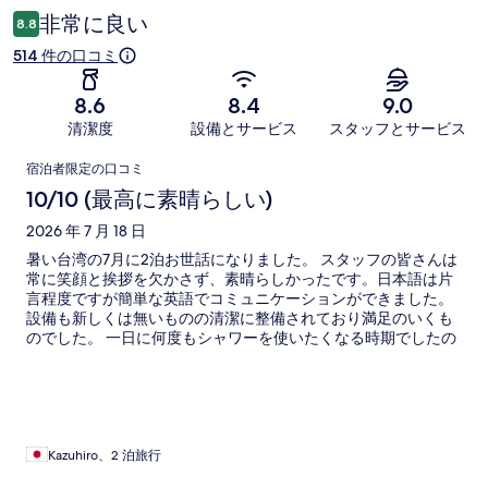
コ
非常に良い
8.8
ミ
514 件の口コミ
8.6
8.4
9.0
清潔度
設備とサービス
スタッフとサービス
口
宿泊者限定の口コミ
コ
10/10 (最高に素晴らしい)
ミ
2026 年 7 月 18 日
暑い台湾の7月に2泊お世話になりました。 スタッフの皆さんは
常に笑顔と挨拶を欠かさず、素晴らしかったです。日本語は片
言程度ですが簡単な英語でコミュニケーションができました。
設備も新しくは無いものの清潔に整備されており満足のいくも
のでした。 一日に何度もシャワーを使いたくなる時期でしたの
でお湯の温度、水圧とも良かったのが非常に助かりました。 歴
史のある煉瓦造りの建物に新しいビルが乗っかったような作り
で、歴史のある部分にはスタバが入っておりゆっくりとコーヒ
ータイムも楽しめました。 近くにコンビニが無いのが残念です
が、大型のカルフールや有名なお茶屋さんなどがあり、寧夏夜
市や迪化街、延三夜市などが徒歩圏とロケーションは最高で
Kazuhiro、2 泊旅行
す。 台北に来る時はまた宿泊したいホテルです。