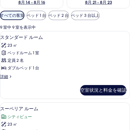
8月 14 - 8月 16
8月 21 - 8月 23
利
すべての客室
ベッド 1 台
ベッド 2 台
ベッド 3 台以上
用
可
9 室中 9 室を表示中
能
スタンダード ルーム | 高級寝具、羽
ス
4
スタンダード ルーム
な
タ
客
23 ㎡
ン
室
ベッドルーム 1 室
ダ
の
定員 2 名
ー
絞
ダブルベッド 1 台
り
ド
ス
詳細
込
ル
タ
み
ー
ン
条
空室状況と料金を確認
ダ
ム
件
ー
の
ド
スーペリア ルーム | 高級寝具、羽毛
ス
5
ル
スーペリア ルーム
す
ー
ー
べ
シティビュー
ム
ペ
の
て
23 ㎡
リ
詳