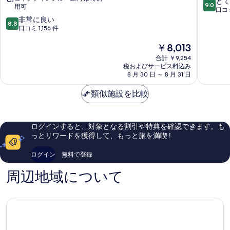
10
とて
9.0
用可
ズ
ー
段
口コミ
ン
ト
10
階
非常に良い
8.8
ズ
台
段
中
口コミ 1,156 件
ホ
北
階
9.0、
現
テ
￥8,013
(燦
中
と
在
ル
路
8.8、
て
合計 ￥9,254
の
タ
都
非
も
税およびサービス料込み
料
イ
飯
常
素
8 月 30 日 ～ 8 月 31 日
金
ペ
店)
に
晴
は
イ
中
良
ら
類似施設を比較
￥8,013
ナ
山
い、
し
ン
口
い、
セ
コ
口
ログインすると、対象となる割引や特典を確認できます。も
イ
ミ
コ
っとリワードを獲得して、もっと旅を満喫 !
(皇
1,156
ミ
家
件
1,005
ログイン
無料で登録
季
件
件
節
の
件
周辺地域について
酒
口
の
店
コ
口
台
ミ
コ
北
ミ
南
西