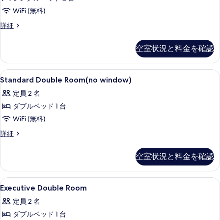
の
詳
写
WiFi (無料)
す
細
真
べ
Superior
詳細
Twin
を
て
Room
表
空室状況と料金を確認
の
の
示
詳
写
細
す
Standard
高級寝具、羽毛の掛け布団、ミニバー、
真
1
Standard Double Room(no window)
Double
る
を
定員 2 名
Room(no
表
ダブルベッド 1 台
window)
示
の
WiFi (無料)
す
す
Standard
詳細
る
Double
べ
Room(no
空室状況と料金を確認
て
window)
の
の
詳
Executive
高級寝具、羽毛の掛け布団、ミニバー、
写
2
細
Executive Double Room
Double
真
定員 2 名
Room
を
ダブルベッド 1 台
の