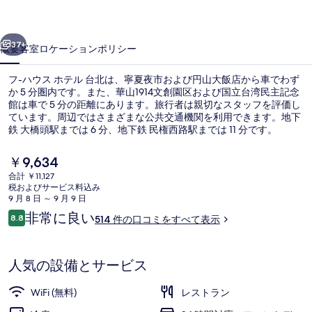
ル
前へ
次へ
台
37+
概要
客室
ロケーション
ポリシー
北
フ-ハウス ホテル 台北は、寧夏夜市および円山大飯店から車でわず
の
か 5 分圏内です。また、華山1914文創園区および国立台湾民主記念
館は車で 5 分の距離にあります。旅行者は親切なスタッフを評価し
写
ています。周辺ではさまざまな公共交通機関を利用できます。地下
真
鉄 大橋頭駅までは 6 分、地下鉄 民権西路駅までは 11 分です。
ギ
現
￥9,634
在
ャ
合計 ￥11,127
の
税およびサービス料込み
外観
ラ
料
9 月 8 日 ～ 9 月 9 日
金
口
非常に良い
リ
8.8
514 件の口コミをすべて表示
は
10段階中8.8
コ
￥9,634
ー
ミ
で
す
人気の設備とサービス
WiFi (無料)
レストラン