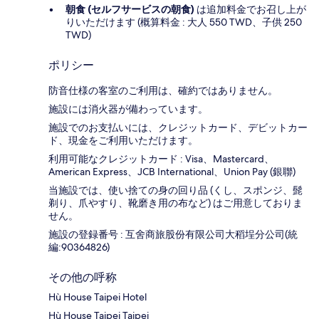
朝食 (セルフサービスの朝食)
は追加料金でお召し上が
りいただけます (概算料金 : 大人 550 TWD、子供 250
TWD)
ポリシー
防音仕様の客室のご利用は、確約ではありません。
施設には消火器が備わっています。
施設でのお支払いには、クレジットカード、デビットカー
ド、現金をご利用いただけます。
利用可能なクレジットカード : Visa、Mastercard、
American Express、JCB International、Union Pay (銀聯)
当施設では、使い捨ての身の回り品 (くし、スポンジ、髭
剃り、爪やすり、靴磨き用の布など) はご用意しておりま
せん。
施設の登録番号 : 互舍商旅股份有限公司大稻埕分公司(統
編:90364826)
その他の呼称
Hù House Taipei Hotel
Hù House Taipei Taipei