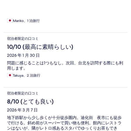
200台湾ドル（1000円）くらい。 松山空港までは220台湾ドル
くらい。 スタッフさんも親切で素晴らしいホテルでした！
Mariko、1 泊旅行
宿泊者限定の口コミ
10/10 (最高に素晴らしい)
2026 年 1 月 30 日
問題に感じることは1つもなし。次回、台北を訪問する際にも利
用します。
Takuya、2 泊旅行
宿泊者限定の口コミ
8/10 (とても良い)
2026 年 3 月 7 日
地下鉄駅から少し歩くが十分徒歩圏内。迪化街 夜市にも徒歩
で行ける。斜め前がスーパーで買い物も便利。館内にレストラ
ンはないが、隣がレトロ感あるスタバでゆっくりお茶もでき