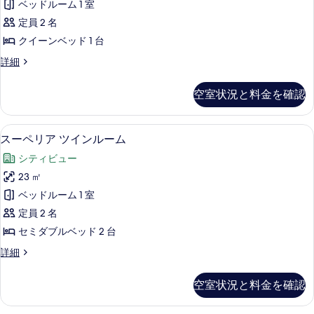
の
ベッドルーム 1 室
細
ア
写
定員 2 名
ル
真
クイーンベッド 1 台
ー
を
ス
詳細
ム
ー
表
の
ペ
空室状況と料金を確認
示
リ
す
ア
す
べ
ル
スーペリア ツインルーム | 高級寝具
ス
る
5
ー
スーペリア ツインルーム
て
ー
ム
の
シティビュー
の
ペ
詳
写
23 ㎡
リ
細
真
ベッドルーム 1 室
ア
を
定員 2 名
ツ
表
セミダブルベッド 2 台
イ
示
ス
詳細
ン
ー
す
ル
ペ
空室状況と料金を確認
る
リ
ー
ア