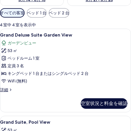
利
すべての客室
ベッド 1 台
ベッド 2 台
用
可
4 室中 4 室を表示中
能
Grand
Grand Deluxe Suite Gard
6
Grand Deluxe Suite Garden View
な
Deluxe
客
ガーデンビュー
Suite
室
53 ㎡
Garden
の
View
ベッドルーム 1 室
絞
の
定員 3 名
り
す
キングベッド 1 台またはシングルベッド 2 台
込
べ
WiFi (無料)
み
条
て
Grand
詳細
件
Deluxe
の
Suite
写
空室状況と料金を確認
Garden
真
View
の
を
Grand
Grand Suite, Pool View 
7
詳
Grand Suite, Pool View
Suite,
表
細
53 ㎡