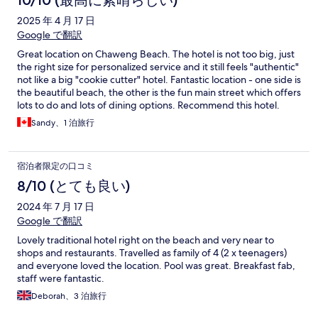
2025 年 4 月 17 日
Google で翻訳
Great location on Chaweng Beach. The hotel is not too big, just
the right size for personalized service and it still feels "authentic"
not like a big "cookie cutter" hotel. Fantastic location - one side is
the beautiful beach, the other is the fun main street which offers
lots to do and lots of dining options. Recommend this hotel.
Sandy、1 泊旅行
宿泊者限定の口コミ
8/10 (とても良い)
2024 年 7 月 17 日
Google で翻訳
Lovely traditional hotel right on the beach and very near to
shops and restaurants. Travelled as family of 4 (2 x teenagers)
and everyone loved the location. Pool was great. Breakfast fab,
staff were fantastic.
Deborah、3 泊旅行