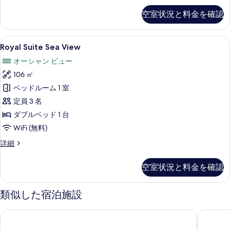
写
Garden
空室状況と料金を確認
真
View
の
を
詳
Royal
Royal Suite Sea View | 部屋からの景観
表
8
細
Royal Suite Sea View
Suite
示
オーシャン ビュー
Sea
す
106 ㎡
View
る
の
ベッドルーム 1 室
す
定員 3 名
べ
ダブルベッド 1 台
て
WiFi (無料)
の
Royal
詳細
Suite
写
Sea
空室状況と料金を確認
真
View
の
を
詳
類似した宿泊施設
表
細
示
オZ チャウエン サムイ
チャウエ
す