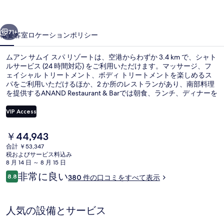
ス
前へ
次へ
パ
71+
概要
客室
ロケーション
ポリシー
リ
ムアン サムイ スパ リゾートは、空港からわずか 3.4 km で、シャト
ゾ
ルサービス (24 時間対応) をご利用いただけます。マッサージ、フ
ェイシャル トリートメント、ボディ トリートメントを楽しめるス
ー
パをご利用いただけるほか、2 か所のレストランがあり、南部料理
ト
を提供するANAND Restaurant & Barでは朝食、ランチ、ディナーを
お召し上がりいただけます。その他の設備として、この高級リゾー
の
トには屋外プール、ルーフトップテラス、およびビーチバーが備わ
VIP Access
っています。旅行者は親切なスタッフを高く評価しています。
写
現
￥44,943
屋外プール、プール パラソル、サン
真
在
合計 ￥53,347
の
税およびサービス料込み
ギ
料
8 月 14 日 ～ 8 月 15 日
金
ャ
口
非常に良い
8.8
380 件の口コミをすべて表示
は
10段階中8.8
コ
ラ
￥44,943
ミ
で
リ
す
人気の設備とサービス
ー