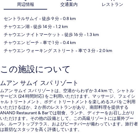
周辺情報
交通案内
レストラン
セントラルサムイ
- 徒歩 9 分
- 0.8 km
チャウエン湖
- 徒歩 14 分
- 1.2 km
チャウエン ナイトマーケット
- 徒歩 16 分
- 1.3 km
チャウエン ビーチ
- 車で 1 分
- 0.4 km
チャウエン ウォーキング ストリート
- 車で 3 分
- 2.0 km
この施設について
ムアン サムイ スパ リゾート
ムアン サムイ スパ リゾートは、空港からわずか 3.4 km で、シャトル
サービス (24 時間対応) をご利用いただけます。マッサージ、フェイシ
ャル トリートメント、ボディ トリートメントを楽しめるスパをご利用
いただけるほか、2 か所のレストランがあり、南部料理を提供する
ANAND Restaurant & Barでは朝食、ランチ、ディナーをお召し上がり
いただけます。その他の設備として、この高級リゾートには屋外プー
ル、ルーフトップテラス、およびビーチバーが備わっています。旅行者
は親切なスタッフを高く評価しています。