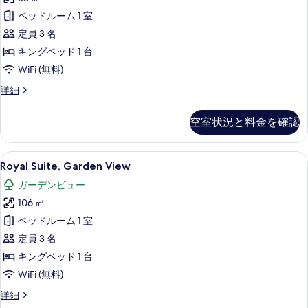
Pool
示
ベッドルーム 1 室
View
す
の
定員 3 名
る
す
キングベッド 1 台
べ
WiFi (無料)
て
Grand
詳細
Suite,
の
Pool
空室状況と料金を確認
写
View
の
真
詳
Royal
Royal Suite, Garden View | 部屋か
を
6
細
Royal Suite, Garden View
Suite,
表
ガーデンビュー
Garden
示
106 ㎡
View
す
の
ベッドルーム 1 室
る
す
定員 3 名
べ
キングベッド 1 台
て
WiFi (無料)
の
Royal
詳細
Suite,