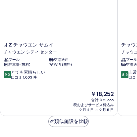
る
オ
チ
オZ チャウエン サムイ
チャウ
Z
ャ
チャウエン シティ センター
チャウエ
チ
ウ
プール
空港送迎
プール
ャ
エ
駐車場 (無料)
WiFi (無料)
空港送
ウ
ン・
エ
リ
10
10
とても素晴らしい
非常
9.0
8.6
ン
ー
段
段
口コミ 1,003 件
口コミ
サ
ジ
階
階
ム
ェ
中
中
現
￥18,252
イ
ン
9.0、
8.6、
在
チ
ト・
と
非
合計 ￥21,666
の
ャ
ビ
て
常
税およびサービス料込み
料
ウ
9 月 4 日 ～ 9 月 5 日
ー
も
に
金
エ
チ・
素
良
は
ン
類似施設を比較
リ
晴
い、
￥18,252
シ
ゾ
ら
口
テ
ー
し
コ