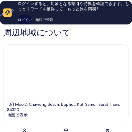
ィ
ト
い、
ミ
ログインすると、対象となる割引や特典を確認できます。も
セ
チ
口
1,000
っとリワードを獲得して、もっと旅を満喫 !
ン
ャ
コ
件
タ
ウ
ミ
件
ログイン
無料で登録
ー
エ
1,003
の
ン
件
口
周辺地域について
シ
件
コ
テ
の
ミ
ィ
口
セ
コ
ン
ミ
タ
ー
13/1 Moo 2, Chaweng Beach, Bophut, Koh Samui, Surat Thani,
84320
地図で表示
地図