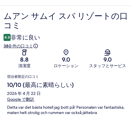
ムアン サムイ スパ リゾートの口
口
コミ
コ
ミ
非常に良い
8.8
380 件の口コミ
8.8
9.0
9.0
清潔度
ロケーション
スタッフとサービス
口
宿泊者限定の口コミ
コ
10/10 (最高に素晴らしい)
ミ
2026 年 4 月 22 日
Google で翻訳
Detta var det bästa hotell jag bott på! Personalen var fantastiska,
maten helt otrolig och rummen var också jättebra