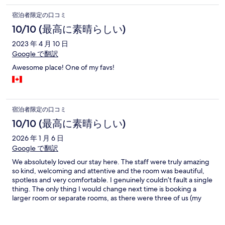
宿泊者限定の口コミ
10/10 (最高に素晴らしい)
2023 年 4 月 10 日
Google で翻訳
Awesome place! One of my favs!
宿泊者限定の口コミ
10/10 (最高に素晴らしい)
2026 年 1 月 6 日
Google で翻訳
We absolutely loved our stay here. The staff were truly amazing
so kind, welcoming and attentive and the room was beautiful,
spotless and very comfortable. I genuinely couldn’t fault a single
thing. The only thing I would change next time is booking a
larger room or separate rooms, as there were three of us (my
son, my sister and myself), but that’s purely down to my own
booking choice and not a reflection on the hotel at all.
Everything else was just wonderful. It was such a relaxing,