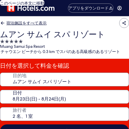
このページの本文に移動
アプリをダウンロード
宿泊施設をすべて表示
ムアン サムイ スパ リゾート
5.0
Muang Samui Spa Resort
つ
チャウエン ビーチから 0.3 km でスパのある高級感のあるリゾート
星
宿
日付を選択して料金を確認
泊
施
目的地
設
日付
旅行者