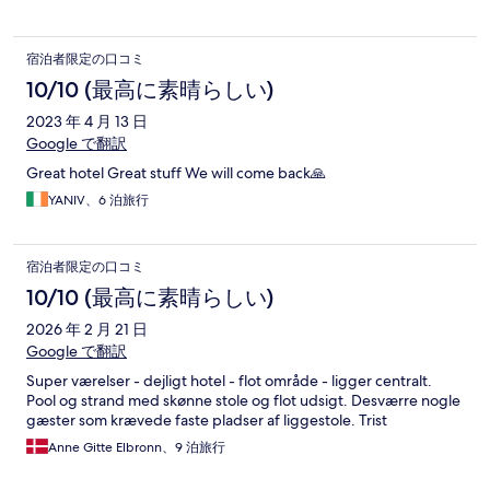
宿泊者限定の口コミ
10/10 (最高に素晴らしい)
2023 年 4 月 13 日
Google で翻訳
Great hotel Great stuff We will come back🙏
YANIV、6 泊旅行
宿泊者限定の口コミ
10/10 (最高に素晴らしい)
2026 年 2 月 21 日
Google で翻訳
Super værelser - dejligt hotel - flot område - ligger centralt.
Pool og strand med skønne stole og flot udsigt. Desværre nogle
gæster som krævede faste pladser af liggestole. Trist
Anne Gitte Elbronn、9 泊旅行