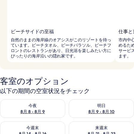
ビーチサイドの至福
仕事と
自然のままの海岸線のオアシスがこのリゾートを待っ
市内中
ています。ビーチタオル、ビーチパラソル、ビーチフ
めるた
ロントのレストランがあり、日光浴を楽しみたい方に
サービ
ぴったりの海岸沿いの隠れ家です。
ます。
客室のオプション
以下の期間の空室状況をチェック
今夜 8月 8 - 8月 9 の空室状況をチェック
明日 8月 9 - 8月 10 の空室
今夜
明日
8月 8 - 8月 9
8月 9 - 8月 10
今週末 8月 14 - 8月 16 の空室状況をチェック
来週末 8月 21 - 8月 23 の
今週末
来週末
8月 14 - 8月 16
8月 21 - 8月 23