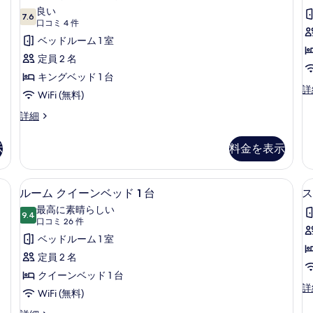
B
ー
ー
ッ
ッ
良い
ド
7.6
ド
ナ
10 点中 7.6
ム
(口
口コミ 4 件
1
1
コ
ー
キ
ベッドルーム 1 室
台
台
ミ
コ
(W
の
ン
定員 2 名
ー
Ba
4
す
グ
キングベッド 1 台
ナ
の
件)
ル
詳
ー
詳
べ
ベ
WiFi (無料)
ー
の
細
て
ッ
ム
ル
詳細
詳
キ
ー
の
細
ド
ン
ム
示
料金を表示
写
1
1
グ
キ
ベ
台
ン
真
ッ
グ
(R
e) | リビング エリア | 薄型テレビ
浴
ルーム クイーンベッド 1 台 | エ
ル
を
ド
6
ベ
ルーム クイーンベッド 1 台
ス
In
槽
1
ー
表
ッ
最高に素晴らしい
台
S
ド
9.4
の
10 点中 9.4
ム
示
(口
口コミ 26 件
(R
1
コ
す
ク
ベッドルーム 1 室
す
In
台
ミ
Sh
浴
べ
イ
定員 2 名
る
の
槽
26
て
ー
クイーンベッド 1 台
詳
の
件)
ス
詳
細
詳
の
ン
WiFi (無料)
イ
細
写
ー