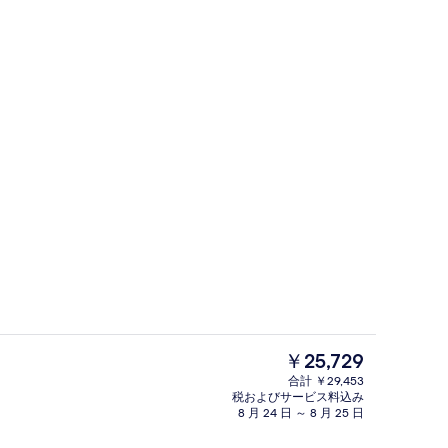
ディナー、ブランチに営業
現
￥25,729
在
合計 ￥29,453
の
税およびサービス料込み
朝食、ディナー、ブランチに営業
料
8 月 24 日 ～ 8 月 25 日
金
は