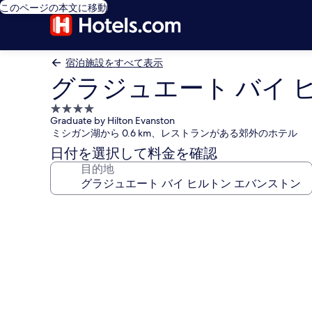
このページの本文に移動
宿泊施設をすべて表示
グラジュエート バイ 
4.0
Graduate by Hilton Evanston
つ
ミシガン湖から 0.6 km、レストランがある郊外のホテル
星
日付を選択して料金を確認
宿
目的地
泊
施
設
グ
ラ
ジ
ュ
エ