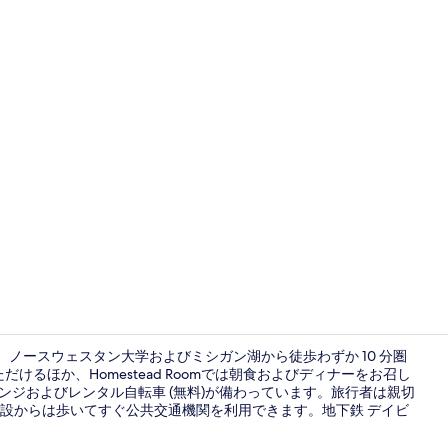
ロビー
、ノースウェスタン大学およびミシガン湖から徒歩わずか 10 分圏
けるほか、Homestead Roomでは朝食およびディナーをお召し
ンジおよびレンタル自転車 (無料)が備わっています。旅行者は親切
外観
設からは歩いてすぐ公共交通機関を利用できます。地下鉄 デイビ
。