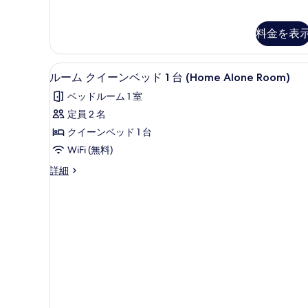
ー
す
ト
べ
の
(Home
詳
べ
料金を表
て
Alone
細
て
Suite)
の
の
の
ルーム クイーンベッド 1 台 (
ル
写
詳
8
ルーム クイーンベッド 1 台 (Home Alone Room)
写
細
ー
真
ベッドルーム 1 室
真
ム
を
定員 2 名
を
ク
表
クイーンベッド 1 台
表
イ
示
WiFi (無料)
示
ー
す
ル
詳細
す
ン
る
ー
る
ベ
ム
ク
ッ
イ
ド
ー
ン
1
ベ
台
ッ
(Home
ド
1
Alone
台