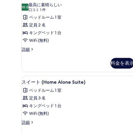
す
ー
ッ
最高に素晴らしい
ド
10.0
べ
10 点中 10.0
ム
(口
口コミ 1 件
1
コ
て
キ
ベッドルーム 1 室
台
ミ
の
の
ン
定員 2 名
詳
1
写
グ
キングベッド 1 台
細
件)
真
ベ
WiFi (無料)
を
ッ
ル
詳細
ー
表
ド
ム
料金を表
示
1
キ
台
ン
す
グ
レ
スイート (Home Alone Suit
ス
る
7
ベ
スイート (Home Alone Suite)
イ
イ
ッ
ベッドルーム 1 室
ド
ク
ー
1
定員 3 名
ビ
ト
台
キングベッド 1 台
レ
ュ
(Home
イ
WiFi (無料)
Alone
ー
ク
ス
詳細
Suite)
ビ
の
イ
ュ
の
す
ー