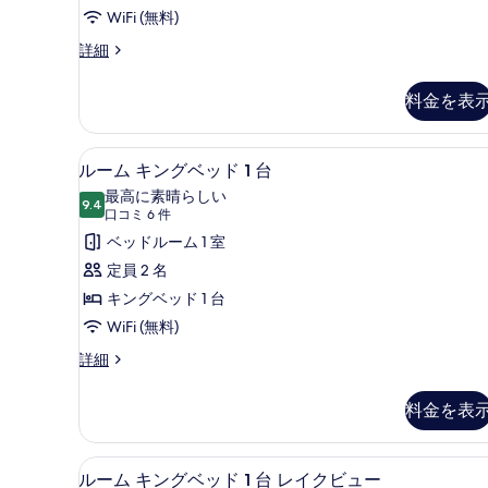
ミ
WiFi (無料)
1
客
詳細
件)
室
の
料金を表
詳
細
ルーム キングベッド 1 台 |
ル
8
ルーム キングベッド 1 台
ー
最高に素晴らしい
9.4
10 点中 9.4
ム
(口
口コミ 6 件
コ
キ
ベッドルーム 1 室
ミ
ン
定員 2 名
6
グ
キングベッド 1 台
件)
ベ
WiFi (無料)
ッ
ル
詳細
ー
ド
ム
料金を表
1
キ
台
ン
グ
の
ルーム キングベッド 1 台 
ル
9
ベ
ルーム キングベッド 1 台 レイクビュー