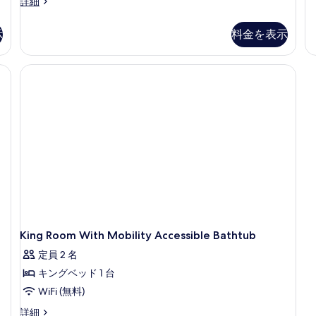
ベ
ル
詳細
ト
ー
真
ッ
ク
ム
示
料金を表示
を
ド
イ
ク
ー
イ
表
1
ン
ー
Home Alone Room) | エジプト綿のシーツ、高級寝具、ピロートップベッド、
台
示
1
ベ
ン
の
ッ
す
ベ
ド
ッ
す
る
1
ド
べ
台
1
の
台
て
詳
の
の
細
詳
細
写
真
を
King Room With Mobility Accessible Bathtub
表
示
定員 2 名
す
キングベッド 1 台
る
WiFi (無料)
King
詳細