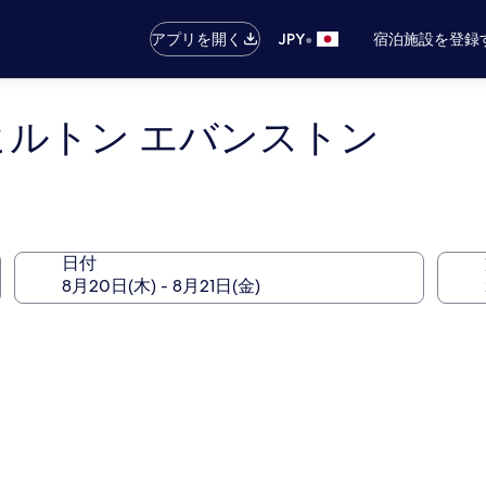
•
アプリを開く
JPY
宿泊施設を登録
ヒルトン エバンストン
日付