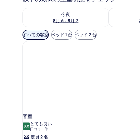
今夜 8月 6 - 8月 7 の空室状況をチェック
明日 8月 7 
今夜
8月 6 - 8月 7
利
すべての客室
ベッド 1 台
ベッド 2 台
用
可
能
な
客
室
の
絞
り
込
み
条
客室
件
とても良い
8.0
10 点中 8.0
(口
口コミ 1 件
コ
定員 2 名