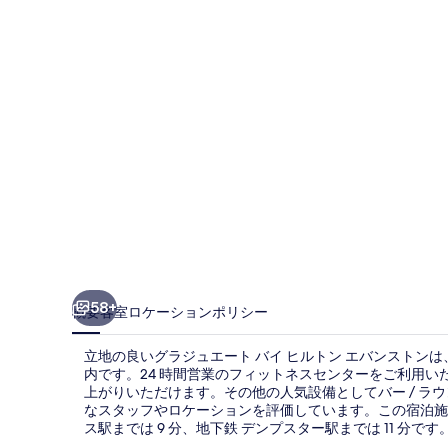
ー
ト
バ
イ
ヒ
ル
ト
ン
エ
バ
58+
概要
客室
ロケーション
ポリシー
ン
立地の良いグラジュエート バイ ヒルトン エバンストンは
ス
内です。24 時間営業のフィットネスセンターをご利用いただ
上がりいただけます。その他の人気設備としてバー / ラウ
ト
なスタッフやロケーションを評価しています。この宿泊施
ン
ス駅までは 9 分、地下鉄 デンプスター駅までは 11 分です