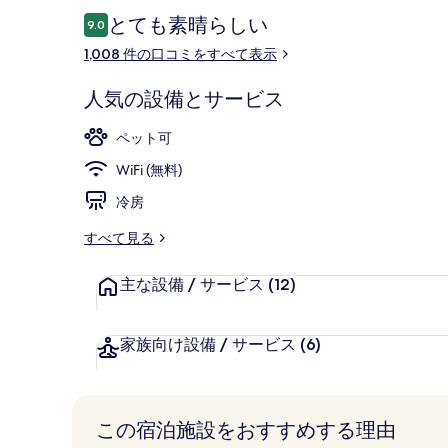
の
口
とても素晴らしい
9.0
10段階中9.0
コ
写
1,008 件の口コミをすべて表示
ミ
真
ロビー
人気の設備とサービス
ギ
ャ
ペット可
ラ
WiFi (無料)
リ
冷房
ー
すべて見る
主な設備 / サービス
(12)
家族向け設備 / サービス
(6)
この宿泊施設をおすすめする理由