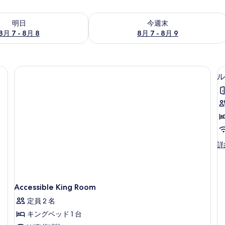
- 8月 8 の空室状況をチェック
今週末 8月 7 - 8月 9 の空室状況をチ
明日
今週末
8月 7 - 8月 8
8月 7 - 8月 9
ル
ル
詳
ー
ム
ダ
ブ
Accessible King Room
2
ル
ベ
定員 2 名
ッ
キングベッド 1 台
ド