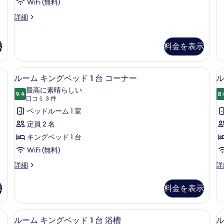
2
WiFi (無料)
台
Accessible
詳細
の
King
詳
Room
細
の
示
料金を表示
詳
細
 エジプト綿のシーツ、高級寝具、ピロートップベッド、セーフティボックス (室内
ルーム キングベッド 1 台 コーナー
ル
7
ルーム キングベッド 1 台 コーナー
ル
ー
最高に素晴らしい
9.4
8.
10 点中 9.4
ム
(口
口コミ 3 件
コ
キ
ベッドルーム 1 室
ミ
ン
定員 2 名
3
グ
キングベッド 1 台
件)
ベ
WiFi (無料)
ッ
ル
ル
詳細
詳
ー
ー
ド
ム
ム
示
料金を表示
1
1
キ
キ
台
ン
ン
グ
グ
(
レイクビュー | エジプト綿のシーツ、高級寝具、ピロートップベッド、セーフティボ
コ
エジプト綿のシーツ、高級寝具、ピロー
ル
5
ベ
ベ
ルーム キングベッド 1 台 浴槽
ル