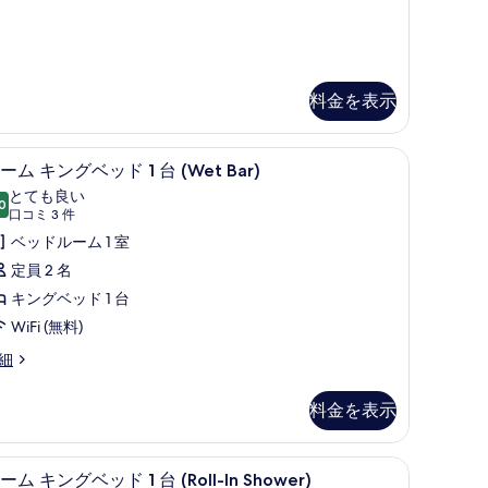
す
べ
て
の
料金を表示
写
真
)
 | エジプト綿のシーツ、高級寝具、ピロートップベッド、セーフティボックス (室
ルーム キングベッド 1 台 (Wet Bar) 
ル
8
ーム キングベッド 1 台 (Wet Bar)
を
ー
とても良い
表
0
10 点中 8.0
ム
(口
口コミ 3 件
示
コ
キ
ベッドルーム 1 室
す
ミ
ン
定員 2 名
る
3
グ
キングベッド 1 台
件)
ベ
WiFi (無料)
ッ
細
ド
料金を表示
台
Wet
ックス (室内)
トップベッド、セーフティボックス (室内)
エジプト綿のシーツ、高級寝具、ピロートップ
ル
5
ーム キングベッド 1 台 (Roll-In Shower)