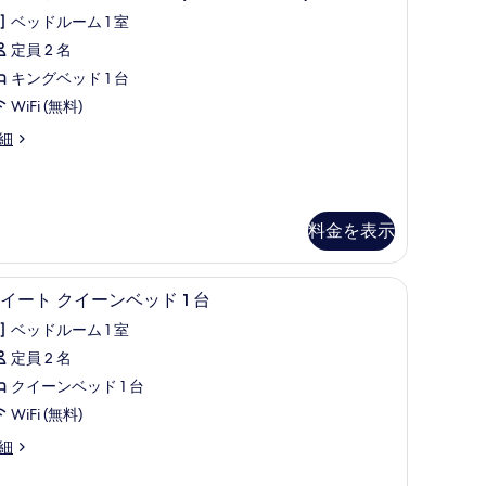
ar)
ー
ベッドルーム 1 室
の
ム
定員 2 名
す
キ
キングベッド 1 台
べ
et
ン
r)
WiFi (無料)
て
グ
細
の
ベ
写
ッ
真
ド
を
料金を表示
表
台
示
oll-
ジプト綿のシーツ、高級寝具、ピロートップベッド、セーフティボックス (室内)
スイート クイーンベッド 1 台 | リビング エリア
ス
7
イート クイーンベッド 1 台
す
イ
ベッドルーム 1 室
hower)
る
ー
oll-
定員 2 名
の
ト
クイーンベッド 1 台
す
ower)
ク
WiFi (無料)
べ
イ
て
細
ー
の