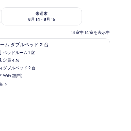
ェック
来週末 8月 14 - 8月 16 の空室状況をチェック
来週末
8月 14 - 8月 16
14 室中 14 室を表示中
ルーム ダブルベッド 2 台 | エジプト綿の
ル
6
ーム ダブルベッド 2 台
ー
ベッドルーム 1 室
ム
定員 4 名
ダ
ダブルベッド 2 台
ブ
WiFi (無料)
ル
細
ベ
ッ
ド
台
の