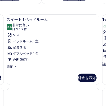
ックス (室内)、デスク、遮光カーテン、WiFi (無料)
スイート 1 ベッドルーム | セーフティ
T
ス
13
スイート 1 ベッドルーム
T
B
イ
非常に良い
8.6
S
10 点中 8.6
ー
(口
口コミ 9 件
コ
ト
61 ㎡
ミ
1
ベッドルーム 1 室
9
ベ
定員 3 名
件)
ッ
ダブルベッド 1 台
ド
WiFi (無料)
Tw
詳
ル
ス
詳細
B
イ
ー
Su
ー
の
ム
示
料金を表示
ト
詳
の
1
細
ベ
す
ッ
べ
ド
ル
て
ー