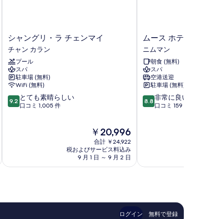
シ
ム
シャングリ・ラ チェンマイ
ムース ホテル ニムマ
ャ
ー
チャン カラン
ニムマン
ン
ス
プール
朝食 (無料)
グ
ホ
スパ
スパ
リ・
テ
駐車場 (無料)
空港送迎
ラ
ル
WiFi (無料)
駐車場 (無料)
チ
ニ
10
10
とても素晴らしい
非常に良い
ェ
ム
9.2
8.8
段
段
口コミ 1,005 件
口コミ 159 件
ン
マ
階
階
マ
ン
中
中
イ
ニ
現
￥20,996
9.2、
8.8、
チ
ム
在
と
非
ャ
合計 ￥24,922
マ
の
て
常
税およびサービス料込み
税およ
ン
ン
料
9 月 1 日 ～ 9 月 2 日
9 
も
に
カ
金
素
良
ラ
は
晴
い、
ン
￥20,996
ら
口
し
コ
い、
ミ
口
159
ログイン
無料で登録