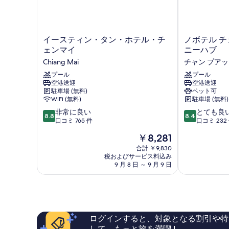
イ
ノ
イースティン・タン・ホテル・チ
ノボテル チ
ー
ボ
ェンマイ
ニーハブ
ス
テ
Chiang Mai
チャン プア
テ
ル
ィ
プール
チ
プール
空港送迎
空港送迎
ン・
ェ
駐車場 (無料)
ペット可
タ
ン
WiFi (無料)
駐車場 (無料)
ン・
マ
10
10
ホ
非常に良い
イ
とても良
8.8
8.4
段
段
テ
口コミ 765 件
ニ
口コミ 232
階
階
ル・
マ
現
￥8,281
中
中
チ
ン
在
8.8、
8.4、
ェ
合計 ￥9,830
ジ
の
税およびサービス料込み
非
と
ン
ャ
料
9 月 8 日 ～ 9 月 9 日
常
て
マ
ー
金
に
も
イ
ニ
は
良
良
Chiang
ー
￥8,281
い、
い、
Mai
ハ
口
口
ブ
コ
コ
チ
ログインすると、対象となる割引や特
ミ
ミ
ャ
して、もっと旅を満喫 !