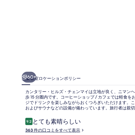
ズ・
チ
ェ
ン
マ
イ
の
写
60+
概要
客室
ロケーション
ポリシー
真
カンタリー・ヒルズ・チェンマイは立地が良く、ニマンヘミ
ギ
歩 15 分圏内です。コーヒーショップ / カフェでは軽食
ジでドリンクを楽しみながらおくつろぎいただけます。こ
ャ
およびサウナなどの設備が備わっています。旅行者は親切
ラ
口
とても素晴らしい
9.2
リ
10段階中9.2
コ
363 件の口コミをすべて表示
ー
ミ