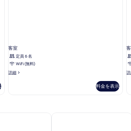
の
ム
の
写
詳
真
細
を
表
示
客室
客
す
る
定員 6 名
WiFi (無料)
客
客
詳細
詳
室
室
の
の
示
料金を表示
詳
詳
細
細
ンマイ ニマン ジャーニーハブ
U ニマン・チェンマイ