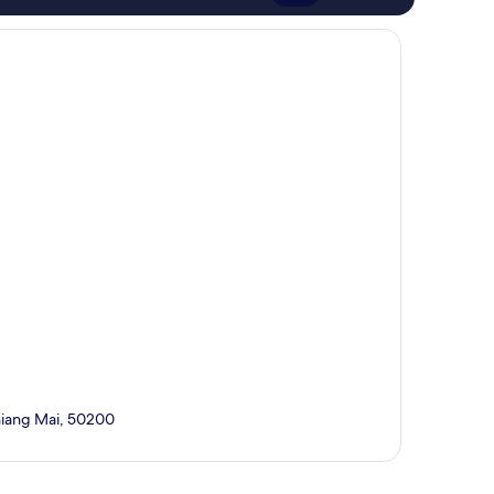
コ
件
ミ
件
1,005
の
件
口
件
コ
の
ミ
口
コ
ミ
hiang Mai, 50200