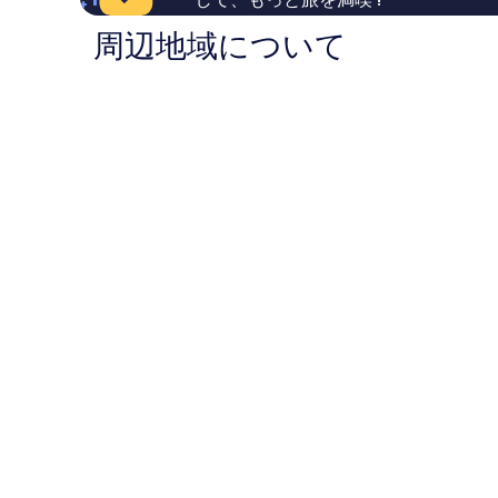
765
232
ン
件
件
プ
周辺地域について
件
件
ア
の
の
ッ
口
口
ク
コ
コ
ミ
ミ