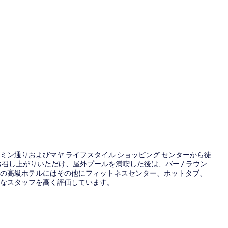
朝食 (ビュッ
ン通りおよびマヤ ライフスタイル ショッピング センターから徒
をお召し上がりいただけ、屋外プールを満喫した後は、バー / ラウン
の高級ホテルにはその他にフィットネスセンター、ホットタブ、
スイート 1 
なスタッフを高く評価しています。