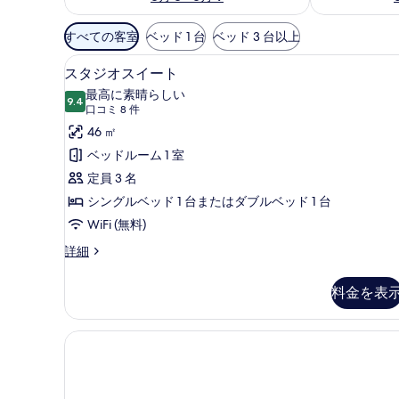
利
すべての客室
ベッド 1 台
ベッド 3 台以上
用
スタジオスイート | セーフティボ
ス
可
11
スタジオスイート
タ
能
最高に素晴らしい
9.4
な
10 点中 9.4
ジ
(口
口コミ 8 件
客
コ
オ
46 ㎡
室
ミ
ス
ベッドルーム 1 室
の
8
イ
定員 3 名
絞
件)
ー
シングルベッド 1 台またはダブルベッド 1 台
り
ト
WiFi (無料)
込
み
の
ス
詳細
条
タ
す
ジ
件
料金を表
べ
オ
ス
て
イ
の
ー
ト
写
の
真
詳