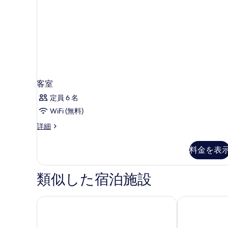
を
細
表
示
す
る
客室
定員 6 名
WiFi (無料)
客
詳細
室
の
料金を表
詳
細
類似した宿泊施設
イースティン・タン・ホテル・チェンマイ
ノボテル チェ