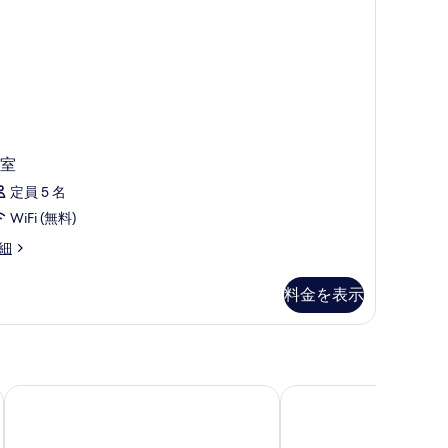
室
定員 5 名
WiFi (無料)
細
料金を表示
シャングリ・ラ チェンマイ
ムース ホテル ニムマン