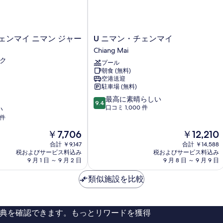
U
ェンマイ ニマン ジャー
U ニマン・チェンマイ
ニ
Chiang Mai
マ
ック
プール
ン・
朝食 (無料)
チ
空港送迎
ェ
駐車場 (無料)
ン
10
最高に素晴らしい
マ
9.4
段
口コミ 1,000 件
い
イ
階
 件
Chiang
中
Mai
現
現
￥7,706
￥12,210
9.4、
在
在
最
合計 ￥9,147
合計 ￥14,588
の
の
高
税およびサービス料込み
税およびサービス料込み
料
料
9 月 1 日 ～ 9 月 2 日
9 月 8 日 ～ 9 月 9 日
に
金
金
素
は
は
類似施設を比較
晴
￥7,706
￥12,210
ら
し
い、
典を確認できます。もっとリワードを獲得
口