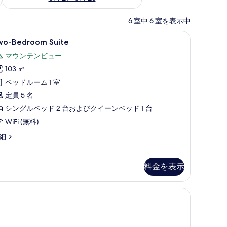
6 室中 6 室を表示中
ボックス (室内)、デスク、遮光カーテン、WiFi (無料)
wo-
Two-Bedroom Suite | リビング エリア |
6
wo-Bedroom Suite
edroom
マウンテンビュー
uite
103 ㎡
の
ベッドルーム 1 室
す
定員 5 名
べ
シングルベッド 2 台およびクイーンベッド 1 台
て
WiFi (無料)
の
写
o-
細
edroom
真
ite
を
料金を表示
表
示
す
る