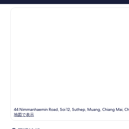
コ
ミ
1,000
件
件
の
口
コ
ミ
44 Nimmanhaemin Road, Soi 12, Suthep, Muang, Chiang Mai, C
地図で表示