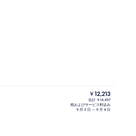
フェ)、毎日提供 (有料)
屋外プール、営業時間 6:00 ～ 22
現
￥12,213
在
合計 ￥14,497
の
税およびサービス料込み
ベッドルーム | セーフティボックス (室内)、デスク、遮光カーテン、WiFi (無料)
コーヒーショップ
料
9 月 3 日 ～ 9 月 4 日
金
は
￥12,213
で