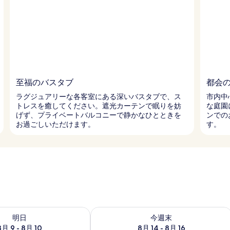
至福のバスタブ
都会
ラグジュアリーな各客室にある深いバスタブで、ス
市内中
トレスを癒してください。遮光カーテンで眠りを妨
な庭園
げず、プライベートバルコニーで静かなひとときを
ンでの
お過ごしいただけます。
す。
- 8月 10 の空室状況をチェック
今週末 8月 14 - 8月 16 の空室状況を
明日
今週末
8月 9 - 8月 10
8月 14 - 8月 16