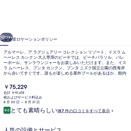
レ、
ア
ラ
前へ
次へ
グ
179+
概要
客室
ロケーション
ポリシー
ジ
アルマーレ、ア ラグジュアリー コレクション リゾート、イスラ ム
ュ
ヘーレス カンクン 大人専用のビーチでは、ビーチパラソル、バレ
ーボール、サンラウンジャーをお楽しみいただけます。また、イス
ア
ラ ムヘーレス、プンタ カンクン、プンタ ニズク国立公園の西海岸
リ
から歩いてすぐです。誰もが楽しめる屋外プールがあるほか、館内
スパではマッサージ、ボディラップ、およびアーユルヴェーダ トリ
ー
ートメントをご満喫いただけます。3 か所のレストランの 1 つであ
現
￥75,229
るBOGAでは、多国籍料理を朝食、ランチ、およびディナーにお召
在
コ
合計 ￥91,674
し上がりいただけます。この高級ホテルにあるその他設備には 2 か
の
税およびサービス料込み
所のプールサイドバー、ルーフトップテラス、およびフィットネス
施設内の設備
レ
料
8 月 30 日 ～ 8 月 31 日
センターがあります。旅行者はルームサービスを高く評価していま
金
口
とても素晴らしい
す。
ク
9.0
187 件の口コミをすべて表示
は
10段階中9.0
コ
￥75,229
シ
ミ
で
す
ョ
人気の設備とサービス