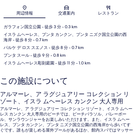
地図
シ
ブ
周辺情報
交通案内
レストラン
Isla
Mujeres
ガラフォン国立公園
- 徒歩 3 分
- 0.3 km
イスラ ムヘーレス、プンタ カンクン、プンタ ニズク国立公園の西
海岸
- 徒歩 8 分
- 0.7 km
パルケ デ ロス スエノス
- 徒歩 8 分
- 0.7 km
プンタ スール
- 徒歩 9 分
- 0.8 km
イスラ ムヘーレス彫刻庭園
- 徒歩 11 分
- 1.0 km
この施設について
アルマーレ、ア ラグジュアリー コレクション リ
ゾート、イスラ ムヘーレス カンクン 大人専用
アルマーレ、ア ラグジュアリー コレクション リゾート、イスラ ムヘー
レス カンクン 大人専用のビーチでは、ビーチパラソル、バレーボー
ル、サンラウンジャーをお楽しみいただけます。また、イスラ ムヘー
レス、プンタ カンクン、プンタ ニズク国立公園の西海岸から歩いてす
ぐです。誰もが楽しめる屋外プールがあるほか、館内スパではマッサー