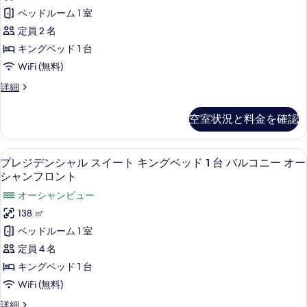
バ
ベ
キ
ト
ベッドルーム 1 室
ト
ッ
ル
の
ン
ド
定員 2 名
の
詳
コ
1
グ
細
キングベッド 1 台
す
台
ニ
ベ
バ
WiFi (無料)
べ
ー
ル
ッ
て
ス
詳細
オ
コ
ド
イ
ニ
の
ー
ー
1
ー
空室状況と料金を確認
写
ト
シ
オ
台
キ
真
ー
ャ
オ
ン
シ
プレジデンシャル スイート キングベッド
プ
を
6
グ
ン
プレジデンシャル スイート キングベッド 1 台 バルコニー オー
ャ
ー
レ
ベ
表
シャンフロント
ン
フ
シ
ッ
フ
ジ
示
オーシャンビュー
ロ
ド
ロ
ャ
デ
1
す
138 ㎡
ン
ン
ン
台
ン
ト
る
ベッドルーム 1 室
ト
オ
ビ
の
シ
ー
定員 4 名
の
詳
ュ
シ
ャ
細
キングベッド 1 台
す
ャ
ー
ル
ン
WiFi (無料)
べ
(Duplex,
ビ
ス
て
プ
詳細