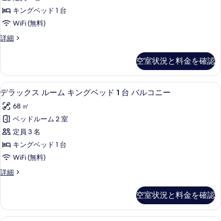
ュ
バ
ル
(Guest
ド
キングベッド 1 台
ー
ル
Room)
1
ー
WiFi (無料)
(Guest
の
台
コ
ム
詳
Room)
バ
デ
詳細
ニ
細
ル
キ
ラ
の
ー
コ
ッ
ン
す
空室状況と料金を確認
ニ
ク
オ
グ
ー
べ
ス
ー
オ
ル
ベ
て
ミニバー (無料)、セーフティボックス 
デ
ー
7
ー
シ
デラックス ルーム キングベッド 1 台 バルコニー
ッ
シ
の
ラ
ム
ャ
68 ㎡
ャ
キ
ド
写
ッ
ン
ン
ン
ベッドルーム 2 室
1
真
フ
ク
グ
フ
定員 3 名
ロ
台
ベ
を
ス
ン
ロ
ッ
キングベッド 1 台
バ
表
ル
ト
ド
ン
WiFi (無料)
ル
(Guest
1
示
ー
ト
Room)
台
コ
デ
詳細
す
ム
の
バ
ラ
(Guest
ニ
詳
る
ル
キ
ッ
Room)
空室状況と料金を確認
細
ー
コ
ク
ン
の
ニ
ス
オ
グ
ー
ル
す
ミニバー (無料)、セーフティボックス 