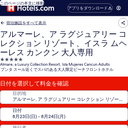
このページの本文に移動
アプリをダウンロード
宿泊施設をすべて表示
アルマーレ、ア ラグジュアリー コ
レクション リゾート、イスラ ムヘ
ーレス カンクン 大人専用
5.0
Almare, a Luxury Collection Resort, Isla Mujeres Cancun Adults
つ
プンタ スール近くでスパのある大人限定ビーチフロントホテル
星
宿
日付を選択して料金を確認
泊
施
目的地
設
日付
旅行者