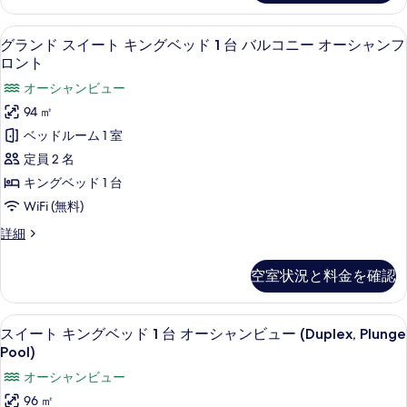
ベ
ス
ー
ャ
イ
ッ
シ
グランド スイート キングベッド 1 台
グ
10
ー
ン
グランド スイート キングベッド 1 台 バルコニー オーシャンフ
ャ
ド
ラ
ト
ロント
ン
ビ
1
キ
ビ
ン
オーシャンビュー
ュ
ン
ュ
台
ド
グ
94 ㎡
ー
ー
バ
ベ
ス
の
ベッドルーム 1 室
の
ッ
ル
詳
イ
ド
定員 2 名
す
細
コ
1
ー
キングベッド 1 台
べ
台
ニ
ト
バ
WiFi (無料)
て
ー
ル
キ
の
グ
詳細
オ
コ
ン
ラ
ニ
写
ー
ン
グ
ー
空室状況と料金を確認
真
ド
シ
オ
ベ
ス
を
ー
ャ
イ
ッ
シ
ミニバー (無料)、セーフティボックス 
ス
表
9
ー
ン
スイート キングベッド 1 台 オーシャンビュー (Duplex, Plunge
ャ
ド
イ
ト
示
Pool)
ン
フ
1
キ
フ
ー
す
オーシャンビュー
ロ
ン
ロ
台
ト
グ
る
96 ㎡
ン
ン