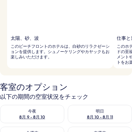
ン
ク
ン
大
太陽、砂、波
仕事と
人
このビーチフロントのホテルは、白砂のリラクゼーシ
このホ
ョンを提供します。シュノーケリングやカヤックもお
ドの至
専
楽しみいただけます。
メント
トをお
用
の
写
客室のオプション
真
以下の期間の空室状況をチェック
ギ
今夜 8月 9 - 8月 10 の空室状況をチェック
明日 8月 10 - 8月 11 の空
ャ
今夜
明日
8月 9 - 8月 10
8月 10 - 8月 11
ラ
今週末 8月 14 - 8月 16 の空室状況をチェック
来週末 8月 21 - 8月 23 の
リ