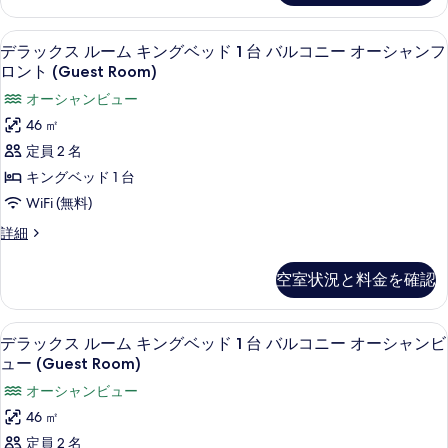
ニ
ル
ニ
表
ス
ー
ー
ル
ベ
示
ミニバー (無料)、セーフティボックス 
デ
(Guest
7
ー
(Guest
デラックス ルーム キングベッド 1 台 バルコニー オーシャンフ
ッ
Room)
す
ラ
ム
ロント (Guest Room)
Room)
の
ダ
ド
る
ッ
の
詳
オーシャンビュー
ブ
2
細
ク
ル
す
46 ㎡
台
ベ
ス
べ
定員 2 名
ッ
バ
ル
て
ド
キングベッド 1 台
ル
2
ー
の
WiFi (無料)
台
コ
ム
写
バ
デ
詳細
ニ
ル
キ
ラ
真
ー
コ
ッ
ン
を
空室状況と料金を確認
ニ
ク
オ
グ
ー
表
ス
ー
オ
ル
ベ
示
個別の浴槽とシャワー、深めの浴槽、バ
デ
ー
6
ー
シ
デラックス ルーム キングベッド 1 台 バルコニー オーシャンビ
ッ
シ
す
ラ
ム
ュー (Guest Room)
ャ
ャ
キ
ド
る
ッ
ン
オーシャンビュー
ン
ン
1
ビ
ク
グ
46 ㎡
ビ
ュ
台
ベ
ス
定員 2 名
ー
ッ