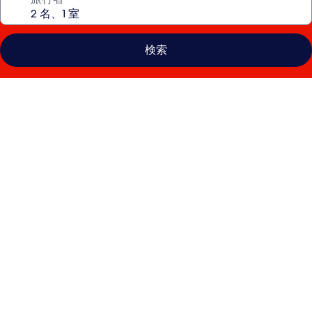
検索
ア
ル
マ
ー