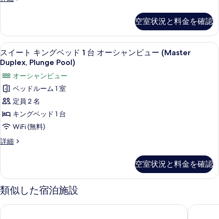
Plunge
ュ
イ
レ
ー
Pool)
の
ジ
ー
(Duplex,
空室状況と料金を確認
の
写
デ
Plunge
ト
ン
す
真
Pool)
シ
キ
の
スイート キングベッド 1 台 オーシャンビュー
ス
べ
を
10
ャ
スイート キングベッド 1 台 オーシャンビュー (Master
詳
ン
イ
ル
て
表
Duplex, Plunge Pool)
細
ス
グ
ー
の
示
オーシャンビュー
イ
ベ
ト
写
ー
す
ベッドルーム 1 室
ッ
ト
キ
真
る
定員 2 名
キ
ド
ン
を
ン
キングベッド 1 台
1
グ
グ
表
WiFi (無料)
ベ
台
ベ
示
ッ
ス
詳細
バ
ド
ッ
す
イ
ル
1
ー
ド
る
空室状況と料金を確認
台
ト
コ
1
バ
キ
ニ
ル
台
ン
類似した宿泊施設
コ
グ
ー
オ
ニ
ベ
オ
プリビレッジ アルクセズ イスラ ムヘーレス アダルト オンリ
インプレ
ー
ー
ッ
オ