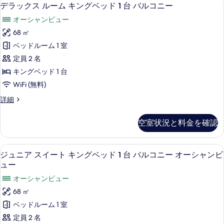
デ
ー
オ
8
ー
デラックス ルーム キングベッド 1 台 バルコニー
ベ
べ
ー
ラ
ム
シ
ッ
オーシャンビュー
シ
て
キ
ッ
ャ
ャ
ン
ド
68 ㎡
の
ク
ン
グ
ン
1
ベッドルーム 1 室
写
ビ
ベ
ス
ビ
ュ
台
ッ
定員 2 名
真
ル
ー
ュ
ド
バ
キングベッド 1 台
を
(Guest
1
ー
ー
ル
Room)
WiFi (無料)
台
表
ム
(Guest
の
バ
コ
デ
詳細
示
詳
ル
キ
Room)
ラ
ニ
細
コ
す
の
ン
ッ
ニ
ー
空室状況と料金を確認
る
ク
す
グ
ー
の
ス
の
べ
ベ
ル
す
詳
ミニバー (無料)、セーフティボックス 
ジ
7
ー
ジュニア スイート キングベッド 1 台 バルコニー オーシャンビ
て
ッ
細
べ
ュ
ム
ュー
の
ド
キ
て
ニ
オーシャンビュー
ン
写
1
の
ア
グ
68 ㎡
台
真
ベ
写
ス
ベッドルーム 1 室
バ
を
ッ
真
イ
ド
定員 2 名
ル
表