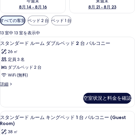
今週末
来週末
8月 14 - 8月 16
8月 21 - 8月 23
ー
利
すべての客室
ベッド 2 台
ベッド 1 台
用
可
13 室中 13 室を表示中
能
スタンダード ルーム ダブルベッド 2 
ス
9
スタンダード ルーム ダブルベッド 2 台 バルコニー
な
タ
客
26 ㎡
ン
室
定員 3 名
ダ
の
ダブルベッド 2 台
ー
絞
WiFi (無料)
り
ド
ス
詳細
込
ル
タ
み
ー
ン
条
空室状況と料金を確認
ダ
ム
件
ー
ダ
ド
ミニバー (無料)、セーフティボックス 
ス
6
ル
スタンダード ルーム キングベッド 1 台 バルコニー (Guest
ブ
タ
ー
Room)
ル
ム
ン
38 ㎡
ダ
ベ