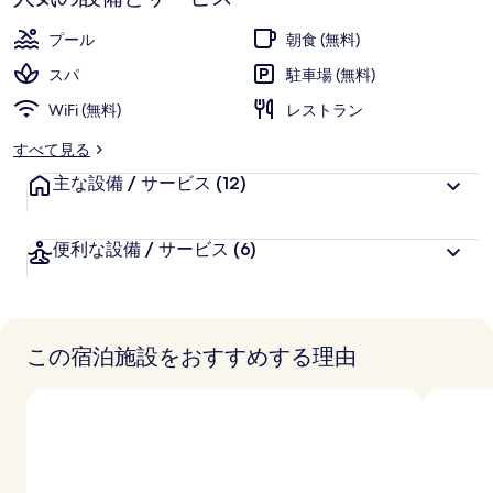
ン
プール
朝食 (無料)
リ
スパ
駐車場 (無料)
ゾ
WiFi (無料)
レストラン
ー
すべて見る
ト、
主な設備 / サービス
(12)
イ
ス
便利な設備 / サービス
(6)
ラ
ム
ヘ
この宿泊施設をおすすめする理由
ー
レ
ス
カ