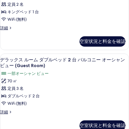
ダ
ブ
定員 2 名
ッ
ル
ー
キングベッド 1 台
ベ
ド
ド
ッ
WiFi (無料)
2
ド
ル
台
ス
詳細
2
ー
タ
台
バ
ン
バ
ム
空室状況と料金を確認
ル
ダ
ル
キ
ー
コ
コ
ド
ン
ニ
デラックス ルーム ダブルベッド 2 台 バ
デ
ニ
7
ル
デラックス ルーム ダブルベッド 2 台 バルコニー オーシャン
ー
グ
ラ
ー
ー
の
ビュー (Guest Room)
ム
ベ
詳
ッ
の
一部オーシャン ビュー
キ
細
ッ
ク
ン
す
70 ㎡
ド
グ
ス
べ
定員 3 名
ベ
1
ル
て
ッ
ダブルベッド 2 台
台
ド
ー
の
WiFi (無料)
1
バ
ム
写
台
デ
詳細
ル
バ
ダ
ラ
真
コ
ル
ッ
ブ
を
空室状況と料金を確認
コ
ク