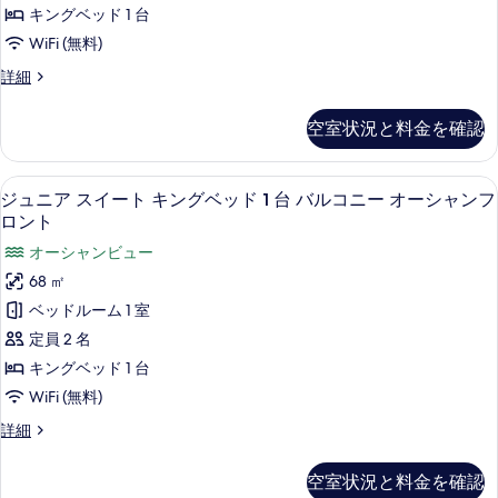
1
を
ー
キングベッド 1 台
コ
示
台
表
ト
バ
WiFi (無料)
ニ
す
示
ル
キ
ー
ジ
詳細
る
コ
す
ン
ュ
ニ
の
ニ
る
グ
ー
空室状況と料金を確認
す
ア
の
ベ
ス
べ
詳
イ
ッ
細
ミニバー (無料)、セーフティボックス 
ジ
て
6
ー
ジュニア スイート キングベッド 1 台 バルコニー オーシャンフ
ド
ュ
ト
の
ロント
1
キ
ニ
写
オーシャンビュー
ン
台
ア
グ
真
68 ㎡
バ
ベ
ス
を
ベッドルーム 1 室
ッ
ル
イ
表
ド
定員 2 名
コ
1
ー
示
キングベッド 1 台
台
ニ
ト
す
バ
WiFi (無料)
ー
ル
キ
る
ジ
詳細
オ
コ
ン
ュ
ニ
ー
ニ
グ
ー
空室状況と料金を確認
ア
シ
オ