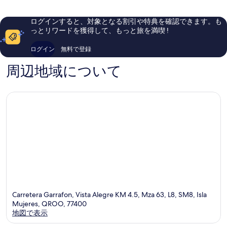
レ
イ
し
表
ら
す
ス
シ
い、
し
示
ログインすると、対象となる割引や特典を確認できます。も
る
ア
ー
口
い、
っとリワードを獲得して、もっと旅を満喫 !
ダ
ク
す
コ
口
ル
レ
ミ
コ
る
ログイン
無料で登録
ト
ッ
1,520
ミ
オ
ツ
件
175
周辺地域について
ン
–
件
件
リ
ア
の
件
ー
ダ
口
の
セ
ル
コ
口
ン
ト
ミ
コ
ト
オ
ミ
ロ
ン
ス
リ
プ
ー
ム
-
ザ
オ
001
ー
ル
イ
Carretera Garrafon, Vista Alegre KM 4.5, Mza 63, L8, SM8, Isla
ン
Mujeres, QROO, 77400
ク
地図で表示
ル
ー