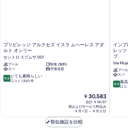
ー
ド
シ
ー
1
シ
シ
ャ
台
ャ
ャ
オ
ン
ン
ー
ン
ビ
フ
シ
フ
ロ
ャ
ュ
ン
ン
ロ
ー
ト
ビ
プ
イ
プリビレッジ アルクセズ イスラ ムヘーレス アダ
インプ
ン
の
(Master
ュ
リ
ン
ルト オンリー
レッツ
詳
ー
ト
Duplex,
ビ
プ
細
ブ
(Master
セントロ スプムザ 001
レ
レ
Plunge
の
Duplex,
Isla Muj
ッ
プール
朝食 (無料)
ッ
Pool)
す
Plunge
スパ
空港送迎
ジ
シ
プール
Pool)
の
べ
ア
ョ
スパ
10
とても素晴らしい
の
9.2
ル
ン
す
段
口コミ 1,520 件
10
最高
て
詳
9.4
ク
イ
階
段
口コミ
べ
細
の
セ
ス
中
階
現
て
ズ
￥30,583
ラ
9.2、
中
写
在
イ
ム
と
9.4、
合計 ￥38,137
の
真
の
ス
ヘ
て
税およびサービス料込み
最
写
料
ラ
ー
9 月 1 日 ～ 9 月 2 日
も
を
高
金
ム
レ
素
に
真
表
は
ヘ
ス
類似施設を比較
晴
素
を
￥30,583
ー
バ
示
ら
晴