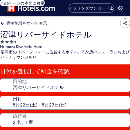
このページの本文に移動
アプリをダウンロード
宿泊施設をすべて表示
沼津リバーサイドホテル
3.5
Numazu Riverside Hotel
つ
沼津市のリバーフロントに位置するホテル、2 か所のレストランおよび
星
バー / ラウンジあり
宿
泊
日付を選択して料金を確認
施
設
目的地
日付
旅行者