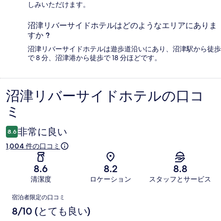
しみいただけます。
沼津リバーサイドホテルはどのようなエリアにありま
すか ?
沼津リバーサイドホテルは遊歩道沿いにあり、沼津駅から徒歩
で 8 分、沼津港から徒歩で 18 分ほどです。
沼津リバーサイドホテルの口コ
口
ミ
コ
ミ
非常に良い
8.6
1,004 件の口コミ
8.6
8.2
8.8
清潔度
ロケーション
スタッフとサービス
口
宿泊者限定の口コミ
コ
8/10 (とても良い)