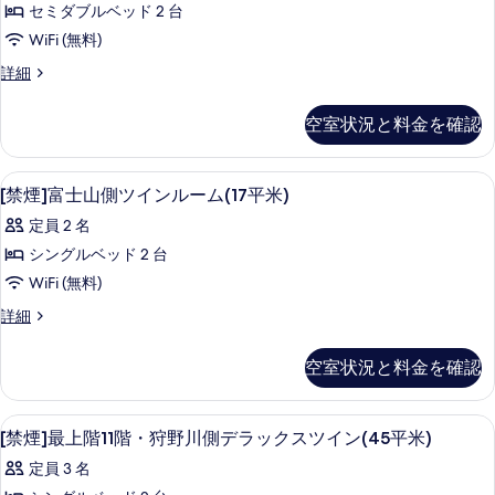
の
の
セミダブルベッド 2 台
詳
の
写
WiFi (無料)
細
す
真
ス
詳細
べ
イ
を
て
ー
空室状況と料金を確認
表
ト
の
禁
示
写
煙
高級寝具、デスク、遮光カーテン、防
[禁
す
1
の
[禁煙]富士山側ツインルーム(17平米)
真
煙]
詳
る
を
定員 2 名
細
富
表
シングルベッド 2 台
士
示
WiFi (無料)
山
す
[禁
詳細
側
煙]
る
ツ
富
空室状況と料金を確認
士
イ
山
ン
側
高級寝具、デスク、遮光カーテン、防
[禁
1
ツ
[禁煙]最上階11階・狩野川側デラックスツイン(45平米)
ル
煙]
イ
ー
定員 3 名
ン
最
ル