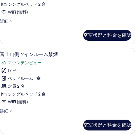
ド
の
の
シングルベッド 2 台
詳
ツ
写
WiFi (無料)
細
イ
真
ス
詳細
ン
タ
を
ル
ン
空室状況と料金を確認
表
ダ
ー
ー
示
ム
ド
高級寝具、デスク、遮光カーテン、防
富
す
2
ツ
富士山側ツインルーム禁煙
喫
士
イ
る
煙
マウンテンビュー
ン
山
ル
可
17 ㎡
側
ー
リ
ベッドルーム 1 室
ム
ツ
喫
バ
定員 2 名
イ
煙
ー
シングルベッド 2 台
可
ン
ビ
WiFi (無料)
リ
ル
バ
ュ
富
詳細
ー
ー
士
ー
ビ
ム
山
ュ
空室状況と料金を確認
の
側
禁
ー
ツ
す
の