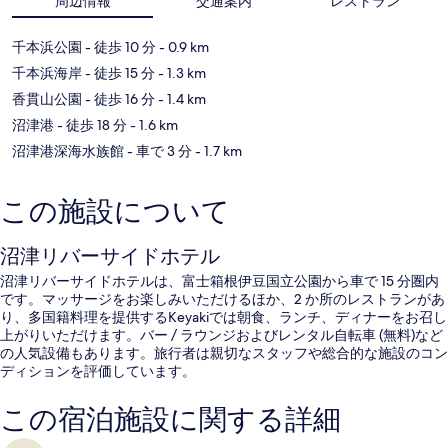
周辺情報
交通案内
レストラン
千本浜公園
- 徒歩 10 分
- 0.9 km
千本浜海岸
- 徒歩 15 分
- 1.3 km
香貫山公園
- 徒歩 16 分
- 1.4 km
沼津港
- 徒歩 18 分
- 1.6 km
沼津港深海水族館
- 車で 3 分
- 1.7 km
この施設について
沼津リバーサイドホテル
沼津リバーサイドホテルは、富士箱根伊豆国立公園から車で 15 分圏内
です。マッサージをお楽しみいただけるほか、2 か所のレストランがあ
り、多国籍料理を提供するKeyakiでは朝食、ランチ、ディナーをお召し
上がりいただけます。バー / ラウンジおよびレンタル自転車 (無料)など
の人気設備もあります。旅行者は親切なスタッフや総合的な施設のコン
ディションを評価しています。
この宿泊施設に関する詳細