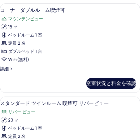
煙
ブ
高級寝具、デスク、遮光カーテン、防
コ
表
2
ル
コーナーダブルルーム喫煙可
可
ー
ル
示
の
マウンテンビュー
ー
ナ
す
ム
す
18 ㎡
ー
る
喫
べ
ベッドルーム 1 室
煙
ダ
可
て
定員 2 名
ブ
の
の
ダブルベッド 1 台
詳
ル
写
WiFi (無料)
細
ル
真
コ
詳細
ー
ー
を
ム
ナ
空室状況と料金を確認
表
ー
喫
ダ
示
煙
ブ
高級寝具、デスク、遮光カーテン、防
ス
す
2
ル
スタンダード ツインルーム 喫煙可 リバービュー
可
タ
ル
る
の
リバー ビュー
ー
ン
ム
す
23 ㎡
ダ
喫
べ
ベッドルーム 1 室
煙
ー
可
て
定員 2 名