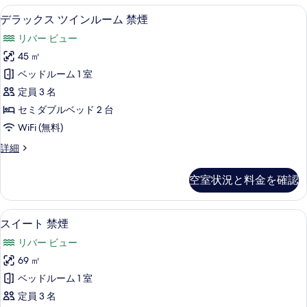
煙
イ
デラックス ツインルーム 禁煙 | 高
デ
を
5
ン
デラックス ツインルーム 禁煙
可
ラ
ル
表
の
リバー ビュー
ー
ッ
示
ム
す
45 ㎡
ク
す
喫
べ
ベッドルーム 1 室
煙
ス
る
可
て
定員 3 名
ツ
の
の
セミダブルベッド 2 台
詳
イ
写
WiFi (無料)
細
ン
真
デ
詳細
ル
ラ
を
ー
ッ
空室状況と料金を確認
表
ク
ム
ス
示
禁
ツ
スイート 禁煙 | 高級寝具、デスク、
ス
す
3
イ
スイート 禁煙
煙
イ
ン
る
の
リバー ビュー
ル
ー
ー
す
69 ㎡
ト
ム
べ
ベッドルーム 1 室
禁
禁
煙
て
定員 3 名
煙