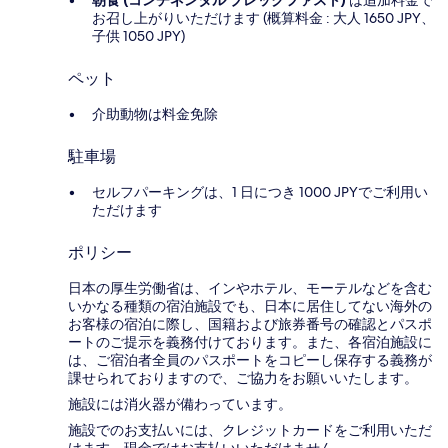
朝食 (コンチネンタル ブレックファスト)
は追加料金で
お召し上がりいただけます (概算料金 : 大人 1650 JPY、
子供 1050 JPY)
ペット
介助動物は料金免除
駐車場
セルフパーキングは、1 日につき 1000 JPYでご利用い
ただけます
ポリシー
日本の厚生労働省は、インやホテル、モーテルなどを含む
いかなる種類の宿泊施設でも、日本に​居住してない海外の
お客様の宿泊に際し、国籍および旅券番号の確認とパスポ
ートのご提示を義務付け​ております。また、各宿泊施設に
は、ご宿泊者全員のパスポートをコピーし保存する義務が
課せられておりますの​で、ご協力をお願いいたします。
施設には消火器が備わっています。
施設でのお支払いには、クレジットカードをご利用いただ