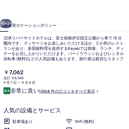
サ
イ
前へ
次へ
ド
42+
概要
客室
ロケーション
ポリシー
ホ
沼津リバーサイドホテルは、富士箱根伊豆国立公園から車で 15 分
テ
圏内です。マッサージをお楽しみいただけるほか、2 か所のレスト
ランがあり、多国籍料理を提供するKeyakiでは朝食、ランチ、ディ
ル
ナーをお召し上がりいただけます。バー / ラウンジおよびレンタル
の
自転車 (無料)などの人気設備もあります。旅行者は親切なスタッフ
や総合的な施設のコンディションを評価しています。
写
現
￥7,062
在
真
合計 ￥8,545
の
9 月 7 日 ～ 9 月 8 日
施設内の設備
ギ
料
口
非常に良い
8.6
1,004 件の口コミをすべて表示
金
10段階中8.6
ャ
コ
は
ミ
￥7,062
ラ
で
人気の設備とサービス
す
リ
駐車場あり
WiFi (無料)
ー