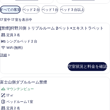
利
すべての客室
ベッド 2 台
ベッド 1 台
ベッド 3 台以上
用
可
17 室中 17 室を表示中
能
高級寝具、デスク、遮光カーテン、防
[禁
1
[禁煙]狩野川側 トリプルルーム 2ベット+エキストラベット
な
煙]
客
定員 3 名
狩
室
シングルベッド 2 台
野
の
WiFi (無料)
川
絞
[禁
詳細
り
側
煙]
込
ト
狩
空室状況と料金を確認
み
野
リ
条
川
プ
側
件
高級寝具、デスク、遮光カーテン、防
富
2
ト
富士山側ダブルルーム禁煙
ル
士
リ
ル
マウンテンビュー
プ
山
ル
ー
17 ㎡
側
ル
ム
ベッドルーム 1 室
ー
ダ
2
ム
定員 2 名