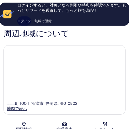
市
し
ミ
る
ログインすると、対象となる割引や特典を確認できます。も
い、
309
っとリワードを獲得して、もっと旅を満喫 !
口
件
コ
件
ログイン
無料で登録
ミ
の
692
口
周辺地域について
件
コ
件
ミ
の
口
コ
ミ
上土町 100-1, 沼津市, 静岡県, 410-0802
地図で表示
地図