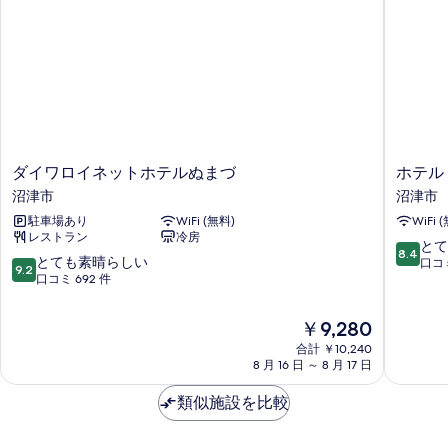
平
の
（眺
部
詳
米)
望・
細
屋
お
の
部
指
す
屋
定
べ
指
不
定
て
不
可）
の
可）
ダ
ホ
ダイワロイネットホテルぬまづ
ホテル
の
の
写
イ
テ
沼津市
沼津市
詳
す
ワ
ル
真
細
駐車場あり
WiFi (無料)
WiFi 
ロ
ト
べ
を
レストラン
冷房
イ
レ
10
とて
て
8.4
ネ
ン
10
とても素晴らしい
表
段
口コミ
9.2
ッ
ド
段
口コミ 692 件
の
階
示
ト
沼
階
中
写
ホ
津
す
中
8.4、
現
￥9,280
テ
駅
真
9.2、
と
る
在
ル
合計 ￥10,240
前
と
て
を
の
8 月 16 日 ～ 8 月 17 日
ぬ
沼
て
も
料
表
ま
津
も
良
金
類似施設を比較
づ
市
素
い、
示
は
沼
晴
口
￥9,280
す
津
ら
コ