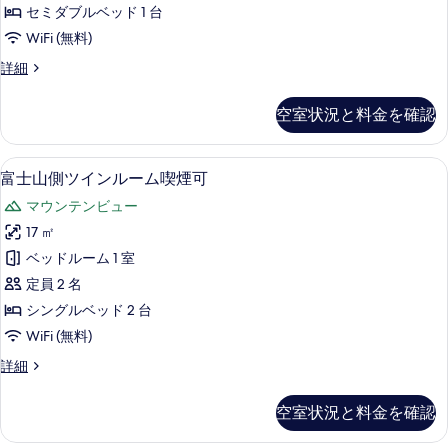
ド
+エ
ラ
セミダブルベッド 1 台
キ
シ
ベ
WiFi (無料)
ス
ン
ト
ッ
ス
詳細
ラ
グ
タ
ト）
ベ
ル
ン
ッ
空室状況と料金を確認
の
ダ
ル
ト）
ー
す
の
ー
ド
詳
高級寝具、デスク、遮光カーテン、防
富
べ
2
シ
富士山側ツインルーム喫煙可
ム
細
士
ン
て
喫
マウンテンビュー
グ
山
の
ル
煙
17 ㎡
側
写
ル
可
ベッドルーム 1 室
ー
ツ
真
ム
の
定員 2 名
イ
を
喫
す
シングルベッド 2 台
煙
ン
表
べ
WiFi (無料)
可
ル
示
の
て
富
詳細
詳
ー
す
士
の
細
ム
山
る
空室状況と料金を確認
写
側
喫
ツ
真