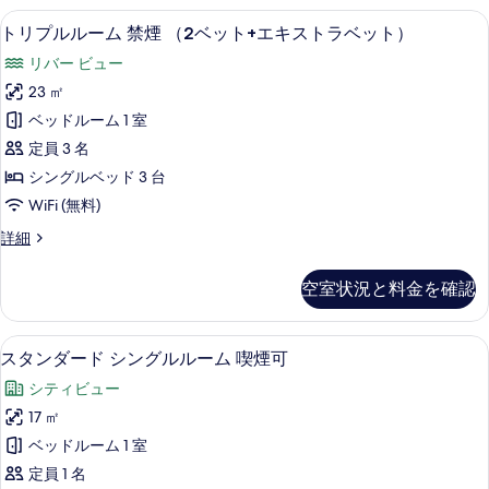
煙
イ
詳
高級寝具、デスク、遮光カーテン、防
ト
べ
2
ン
トリプルルーム 禁煙 （2ベット+エキストラベット）
の
細
リ
ル
て
す
リバー ビュー
ー
プ
の
ム
べ
23 ㎡
ル
写
禁
て
ベッドルーム 1 室
煙
ル
真
の
の
定員 3 名
ー
を
詳
写
シングルベッド 3 台
細
ム
表
真
WiFi (無料)
禁
示
を
ト
詳細
煙
す
リ
表
（2
プ
る
空室状況と料金を確認
示
ル
ベ
ル
す
ッ
ー
高級寝具、デスク、遮光カーテン、防
ス
る
2
ム
スタンダード シングルルーム 喫煙可
ト
タ
禁
+エ
シティビュー
煙
ン
（2
キ
17 ㎡
ダ
ベ
ス
ベッドルーム 1 室
ッ
ー
ト
ト
定員 1 名