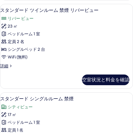
す
真
煙
ブ
高級寝具、デスク、遮光カーテン、防
ス
る
2
ル
スタンダード ツインルーム 禁煙 リバービュー
を
の
タ
ル
表
す
リバー ビュー
ー
ン
ム
示
べ
23 ㎡
ダ
禁
す
て
ベッドルーム 1 室
煙
ー
る
の
の
定員 2 名
ド
詳
写
シングルベッド 2 台
細
ツ
真
WiFi (無料)
イ
を
ス
詳細
ン
タ
表
ル
ン
空室状況と料金を確認
示
ダ
ー
ー
す
ム
ド
高級寝具、デスク、遮光カーテン、防
ス
る
2
ツ
スタンダード シングルルーム 禁煙
禁
タ
イ
煙
シティビュー
ン
ン
ル
リ
17 ㎡
ダ
ー
バ
ベッドルーム 1 室
ム
ー
禁
ー
定員 1 名