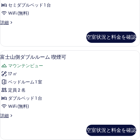
ド
煙
ビ
セミダブルベッド 1 台
リ
シ
ュ
WiFi (無料)
バ
ン
ー
ー
ス
詳細
ビ
グ
タ
の
ュ
ル
ン
ー
空室状況と料金を確認
す
ダ
ル
の
ー
べ
詳
ー
ド
細
高級寝具、デスク、遮光カーテン、防
富
て
2
シ
富士山側ダブルルーム 喫煙可
ム
士
ン
の
禁
マウンテンビュー
グ
山
写
ル
煙
17 ㎡
側
真
ル
の
ベッドルーム 1 室
ー
ダ
を
ム
す
定員 2 名
ブ
表
禁
べ
ダブルベッド 1 台
煙
ル
示
て
WiFi (無料)
の
ル
す
詳
の
富
詳細
細
ー
る
士
写
ム
山
空室状況と料金を確認
真
側
喫
ダ
を