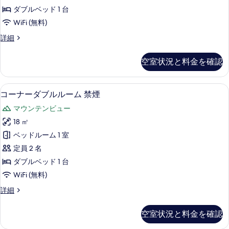
ブ
2
ベ
ダブルベッド 1 台
ベ
ル
ッ
WiFi (無料)
ッ
ル
ト
ト
富
詳細
+エ
ー
士
+エ
キ
ム
山
ス
キ
空室状況と料金を確認
側
禁
ト
ス
ダ
ラ
煙
ブ
ト
ベ
高級寝具、デスク、遮光カーテン、防
コ
2
ル
コーナーダブルルーム 禁煙
の
ッ
ラ
ー
ル
ト
す
マウンテンビュー
ー
ベ
ナ
の
ム
べ
18 ㎡
詳
ッ
ー
禁
細
て
ベッドルーム 1 室
煙
ト
ダ
の
の
定員 2 名
の
ブ
詳
写
ダブルベッド 1 台
細
す
ル
真
WiFi (無料)
べ
ル
を
コ
詳細
て
ー
ー
表
の
ム
ナ
空室状況と料金を確認
示
ー
写
禁
ダ