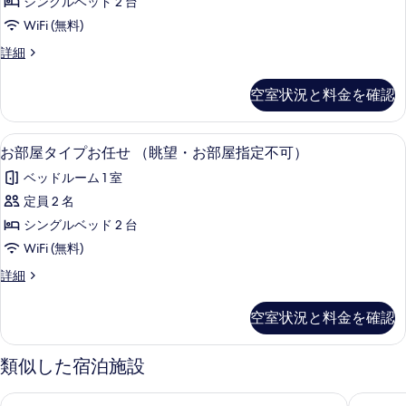
ム
シングルベッド 2 台
上
ー
(17
WiFi (無料)
ム
階
平
(17
[禁
詳細
11
平
煙]
米)
米)
階・
最
の
空室状況と料金を確認
の
上
狩
詳
す
階
野
細
11
べ
高級寝具、デスク、遮光カーテン、防
お
2
階・
川
お部屋タイプお任せ （眺望・お部屋指定不可）
て
部
狩
側
ベッドルーム 1 室
野
の
屋
デ
川
定員 2 名
写
タ
側
ラ
シングルベッド 2 台
デ
真
イ
ッ
ラ
WiFi (無料)
を
プ
ッ
ク
お
詳細
ク
表
お
部
ス
ス
示
任
屋
ツ
ツ
空室状況と料金を確認
タ
す
イ
せ
イ
イ
ン
る
（眺
プ
(45
類似した宿泊施設
ン
お
望・
平
(45
任
米)
ダイワロイネットホテルぬまづ
ホテルト
お
せ