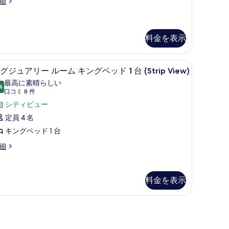
細
ー
示
件)
て
ル
す
の
ー
る
写
料金を表示
ム
真
キ
を
ストリート ビュー
ラ
ン
7
グジュアリー ルーム キングベッド 1 台 (Strip View)
表
グ
グ
最高に素晴らしい
示
4
10 点中 9.4
ジ
(口
口コミ 8 件
ベ
す
コ
ュ
シティビュー
ッ
る
ミ
ア
定員 4 名
ド
8
リ
キングベッド 1 台
件)
ー
細
台
ル
ソ
ー
フ
料金を表示
ム
ァ
キ
ー
ン
ベ
グ
ッ