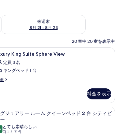
チェック
来週末 8月 21 - 8月 23 の空室状況をチェック
来週末
8月 21 - 8月 23
20 室中 20 室を表示中
ス (室内)、デスク
uxury
高級寝具、ミニバー、セーフティボックス (室
8
xury King Suite Sphere View
ing
定員 3 名
uite
キングベッド 1 台
phere
iew
xury
細
ng
の
ite
す
料金を表示
here
べ
ew
ス (室内)、デスク
て
高級寝具、ミニバー、セーフティボックス (室
ラ
6
グジュアリー ルーム クイーンベッド 2 台 シティビ
の
グ
ー
写
ジ
とても素晴らしい
2
10 点中 9.2
(口
口コミ 71 件
真
ュ