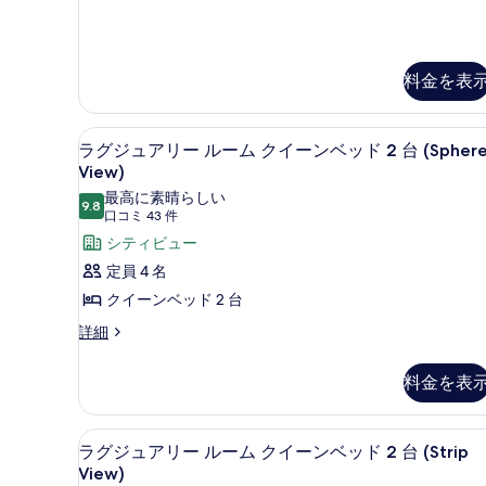
ッ
ー
を
台
ミ
ド
ム
表
シ
ア
1
ム
台
キ
示
テ
ル
シ
料金を表
ン
す
ィ
ー
テ
ム
グ
ィ
る
ビ
キ
部屋からの景観
ラ
ビ
ベ
6
ラグジュアリー ルーム クイーンベッド 2 台 (Spher
ュ
ン
ュ
グ
View)
ッ
グ
ー
ー
ジ
ベ
の
最高に素晴らしい
ド
の
9.8
ッ
10 点中 9.8
詳
(口
口コミ 43 件
ュ
1
ド
す
細
コ
シティビュー
ア
1
台
べ
ミ
定員 4 名
台
リ
の
43
て
の
クイーンベッド 2 台
ー
件)
す
詳
の
細
ラ
詳細
ル
べ
写
グ
ー
て
ジ
真
料金を表
ュ
ム
の
を
ア
ク
写
リ
表
ストリート ビュー
ラ
イ
6
ー
ラグジュアリー ルーム クイーンベッド 2 台 (Strip
真
示
グ
ル
View)
ー
を