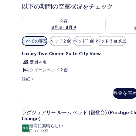
以下の期間の空室状況をチェック
今夜 8月 8 - 8月 9 の空室状況をチェック
明日 8月 9 
今夜
8月 8 - 8月 9
利
すべての客室
ベッド 2 台
ベッド 1 台
ベッド 3 台以上
用
Luxury
高級寝具、ミニバー、セーフティ
可
3
Luxury Two Queen Suite City View
Two
能
定員 4 名
Queen
な
クイーンベッド 2 台
Suite
客
City
室
Luxury
詳細
Two
View
の
Queen
の
絞
料金を表
Suite
り
す
City
込
View
べ
エグゼクティブ ラウンジ
ラ
9
の
み
ラグジュアリー ルーム ベッド (複数台) (Prestige Cl
て
グ
詳
Lounge)
条
細
の
ジ
件
最高に素晴らしい
9.6
10 点中 9.6
(口
写
口コミ 17 件
ュ