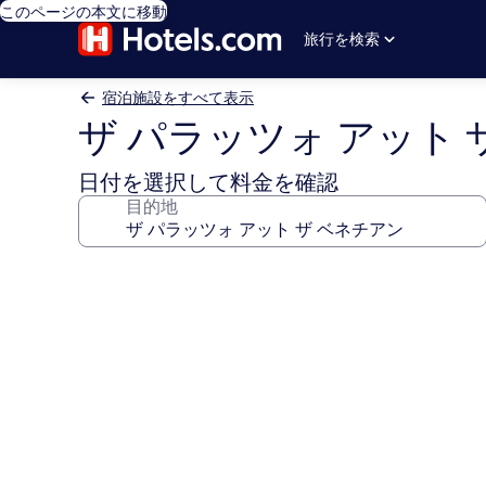
このページの本文に移動
旅行を検索
宿泊施設をすべて表示
ザ パラッツォ アット 
日付を選択して料金を確認
目的地
ザ
パ
ラ
ッ
ツ
ォ
ア