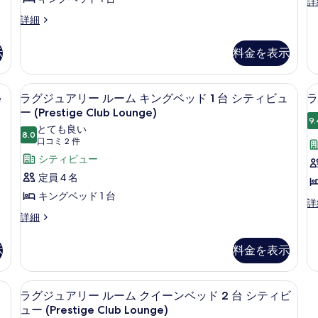
ラ
詳
ー
す
件)
ム
の
グ
ラ
詳細
ル
詳
る
の
ジ
グ
細
ュ
ー
す
ジ
ア
示
料金を表示
ュ
ム
べ
リ
ア
キ
ー
て
リ
エグゼクティブ ラウンジ
ラ
ル
ン
9
ー
e
ラグジュアリー ルーム キングベッド 1 台 シティビュ
ラ
の
ー
グ
ル
ー (Prestige Club Lounge)
グ
ム
写
ー
9.
ジ
キ
とても良い
ベ
ム
真
8.0
10 点中 8.0
(口
ン
口コミ 2 件
ュ
キ
ッ
を
グ
コ
シティビュー
ン
ア
ベ
ド
表
グ
ミ
定員 4 名
ッ
リ
ベ
1
1
2
示
ド
キングベッド 1 台
ッ
ー
ラ
件)
詳
台
1
す
ド
グ
ラ
詳細
台
ル
(Sphere
1
る
ジ
グ
ソ
台
ー
View)
ュ
ジ
フ
(Sphere
示
料金を表示
ア
の
ュ
ム
ァ
View)
リ
ア
ー
す
キ
の
ー
リ
ベ
エグゼクティブ ラウンジ
ラ
詳
べ
ル
ン
8
ー
ッ
ラグジュアリー ルーム クイーンベッド 2 台 シティビ
細
ー
グ
ル
ド
ュー (Prestige Club Lounge)
て
グ
ム