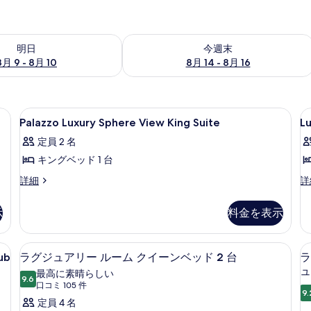
- 8月 10 の空室状況をチェック
今週末 8月 14 - 8月 16 の空室状況を
明日
今週末
8月 9 - 8月 10
8月 14 - 8月 16
ボックス (室内)、デスク
Palazzo
高級寝具、ミニバー、セーフティボック
L
4
Palazzo Luxury Sphere View King Suite
Lu
Luxury
K
定員 2 名
Sphere
S
キングベッド 1 台
View
S
King
V
Palazzo
Lu
詳細
詳
Luxury
Ki
Suite
Sphere
Su
の
示
料金を表示
View
Sp
す
King
Vi
Suite
の
べ
高級寝具、ミニバー、セーフティボック
ラ
5
の
詳
ub
ラグジュアリー ルーム クイーンベッド 2 台
ラ
て
グ
詳
細
ュ
最高に素晴らしい
細
9.6
の
10 点中 9.6
ジ
(口
口コミ 105 件
9.
写
コ
ュ
定員 4 名