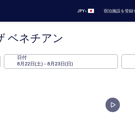
•
JPY
宿泊施設を登録
ザ ベネチアン
日付