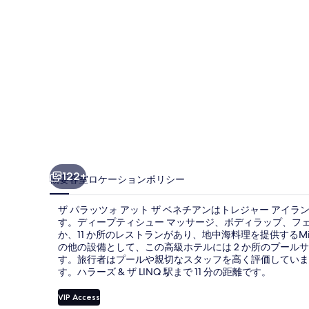
ッ
ト
ザ
ベ
ネ
チ
ア
ン
122+
概要
客室
ロケーション
ポリシー
の
ザ パラッツォ アット ザ ベネチアンはトレジャー アイ
写
す。ディープティシュー マッサージ、ボディラップ、フ
か、11 か所のレストランがあり、地中海料理を提供するM
真
の他の設備として、この高級ホテルには 2 か所のプールサ
ギ
す。旅行者はプールや親切なスタッフを高く評価していま
す。ハラーズ & ザ LINQ 駅まで 11 分の距離です。
ャ
VIP Access
ラ