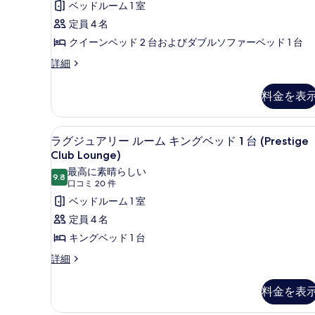
コ
ベッドルーム 1 室
真
ア
ミ
定員 4 名
を
リ
17
クイーンベッド 2 台およびダブルソファーベッド 1 台
表
ー
件)
示
ラ
詳細
ル
グ
す
ー
ジ
料金を表
る
ュ
ム
ア
ベ
リ
エグゼクティブ ラウンジ
ラ
ッ
9
ー
ラグジュアリー ルーム キングベッド 1 台 (Prestige
グ
ル
Club Lounge)
ド
ー
ジ
最高に素晴らしい
(複
ム
9.8
10 点中 9.8
(口
口コミ 20 件
ュ
ベ
数
コ
ベッドルーム 1 室
ッ
ア
台)
ド
ミ
定員 4 名
リ
(複
(Prestige
20
キングベッド 1 台
数
ー
Club
件)
台)
ラ
詳細
ル
Lounge)
(Prestige
グ
の
Club
ー
ジ
Lounge)
料金を表
す
ュ
ム
の
ア