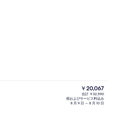
11 か所のレストラン : ランチ、ディ
現
￥20,067
在
合計 ￥32,590
の
税およびサービス料込み
ティオ
屋外プール、カバナ (有料)、サンラ
料
8 月 9 日 ～ 8 月 10 日
金
は
￥20,067
で