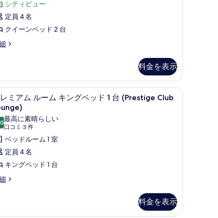
コ
シティビュー
を
ア
ミ
定員 4 名
表
リ
71
クイーンベッド 2 台
示
ー
件)
細
す
ル
る
ー
料金を表示
ム
ク
エグゼクティブ ラウンジ
プ
イ
9
レミアム ルーム キングベッド 1 台 (Prestige Club
レ
ounge)
ー
ミ
最高に素晴らしい
ン
.0
10 点中 10.0
(口
口コミ 3 件
ア
ベ
コ
ベッドルーム 1 室
ム
ッ
ミ
定員 4 名
ル
ド
3
キングベッド 1 台
ー
件)
細
ム
台
キ
シ
料金を表示
ン
テ