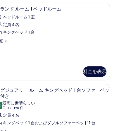
グ
ィ
ム | 高級寝具、ミニバー、セーフティボックス (室内)、デスク
高級寝具、ミニバー、セーフティボックス (室
グ
ベ
5
ランド ルーム 1 ベッドルーム
ビ
ラ
ッ
ュ
ベッドルーム 1 室
ン
ド
ー
定員 4 名
ド
の
キングベッド 1 台
ル
台
す
細
ー
Prestige
べ
ム
lub
て
ounge)
restige
の
の
ベ
ub
写
unge)
料金を表示
す
ッ
真
べ
ド
を
高級寝具、ミニバー、セーフティボックス (室
ラ
て
ル
5
グジュアリー ルーム キングベッド 1 台ソファーベッ
表
グ
の
ー
付き
示
ジ
写
最高に素晴らしい
ム
6
10 点中 9.6
す
(口
口コミ 196 件
ュ
真
の
コ
定員 4 名
る
ア
を
す
ミ
キングベッド 1 台およびダブルソファーベッド 1 台
リ
表
べ
196