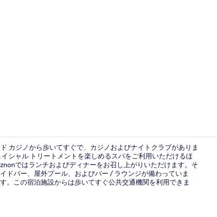
ランド カジノから歩いてすぐで、カジノおよびナイトクラブがありま
ェイシャル トリートメントを楽しめるスパをご利用いただけるほ
iznonではランチおよびディナーをお召し上がりいただけます。そ
テラス / パ
イドバー、屋外プール、およびバー / ラウンジが備わっていま
す。この宿泊施設からは歩いてすぐ公共交通機関を利用できま