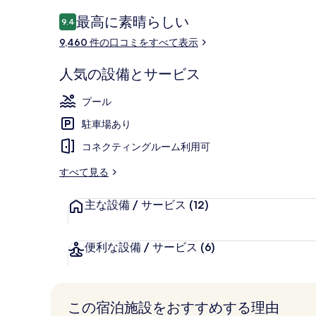
リ
バー (施設内)
口
最高に素晴らしい
9.4
10段階中9.4
コ
ー
9,460 件の口コミをすべて表示
ミ
人気の設備とサービス
プール
駐車場あり
コネクティングルーム利用可
すべて見る
主な設備 / サービス
(12)
便利な設備 / サービス
(6)
この宿泊施設をおすすめする理由