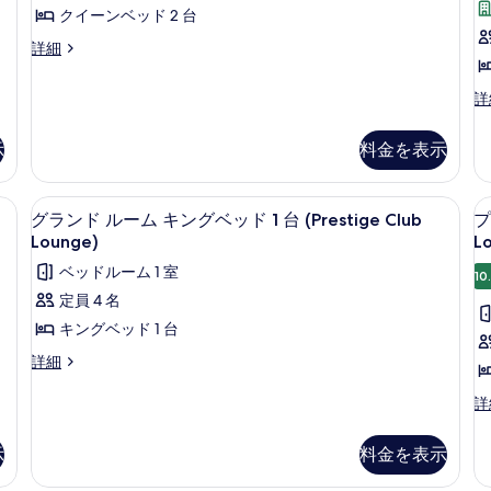
ミ
真
ア
クイーンベッド 2 台
105
を
リ
ラ
詳細
件)
グ
表
ー
ジ
示
ラ
詳
ル
ュ
グ
す
ア
ー
ジ
リ
示
料金を表示
る
ュ
ム
ー
ア
ル
ク
リ
ー
エグゼクティブ ラウンジ
グ
イ
10
ー
グランド ルーム キングベッド 1 台 (Prestige Club
プ
ム
ラ
ル
Lounge)
L
ー
ク
ー
ン
イ
ン
ベッドルーム 1 室
ム
10
ー
ド
ク
ベ
定員 4 名
ン
イ
ル
ベ
ッ
キングベッド 1 台
ー
ッ
ー
ン
ド
グ
詳細
ド
ベ
ム
ラ
2
2
2
ッ
ン
台
プ
詳
キ
台
ド
ド
の
レ
2
ン
の
ル
詳
ミ
台
示
料金を表示
ー
細
ア
グ
す
シ
ム
ム