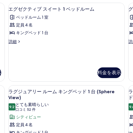
ベ
テ
べ
キ
ル
ボックス (室内)、デスク
エグゼクティブ スイート 1 ベッドルー
エ
ィ
ン
ッ
5
ー
ュ
エグゼクティブ スイート 1 ベッドルーム
グ
て
ビ
グ
グ
ム
ド
ュ
の
ベッドルーム 1 室
ベ
キ
ゼ
ー
1
ッ
ン
写
定員 4 名
の
ク
ド
グ
台
1
真
詳
キングベッド 1 台
1
ベ
テ
(Prestige
細
台
を
ッ
エ
グ
詳細
詳
ィ
Club
(Prestige
(
ド
グ
ラ
表
Club
1
Lounge)
ブ
ゼ
C
ン
示
Lounge)
台
ク
ド
の
L
1
ス
の
(P
テ
ル
す
す
詳
Cl
イ
ィ
ー
る
細
Lo
示
料金を表示
ブ
ム
べ
ー
の
ス
1
て
ト
詳
イ
ベ
 1 台 | 高級寝具、ミニバー、セーフティボックス (室内)、デスク
部屋からの景観
ラ
細
の
ー
ッ
1
7
ラグジュアリー ルーム キングベッド 1 台 (Sphere
ラ
ト
ド
グ
写
ベ
View)
ド
1
ル
ジ
真
とても素晴らしい
ッ
ベ
ー
9.2
9.
10 点中 9.2
(口
口コミ 52 件
ッ
ム
ュ
を
ド
ド
コ
の
シティビュー
ア
表
ル
ル
詳
ミ
定員 4 名
リ
ー
細
示
ー
52
ム
キングベッド 1 台