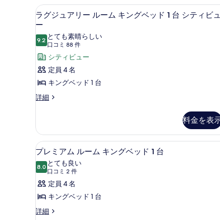
べ
キ
詳
リ
高級寝具、ミニバー、セーフティ
ラ
細
て
ン
6
ー
ラグジュアリー ルーム キングベッド 1 台 シティビ
グ
ル
ー
の
グ
ー
ジ
とても素晴らしい
写
ベ
ム
9.2
10 点中 9.2
(口
口コミ 88 件
ュ
キ
真
ッ
コ
シティビュー
ン
ア
を
ド
グ
ミ
定員 4 名
リ
ベ
表
1
88
キングベッド 1 台
ッ
ー
件)
台
示
ド
ラ
詳細
ル
(Prestige
す
1
グ
台
ー
Club
る
ジ
(Prestige
料金を表
Lounge)
ュ
ム
Club
ア
の
キ
Lounge)
リ
プレミアム ルーム キングベッド
プ
の
す
ン
5
ー
プレミアム ルーム キングベッド 1 台
詳
レ
ル
べ
グ
とても良い
細
ー
8.0
10 点中 8.0
ミ
(口
口コミ 2 件
て
ベ
ム
コ
ア
定員 4 名
キ
の
ッ
ミ
ン
ム
キングベッド 1 台
写
ド
グ
2
ル
プ
真
詳細
ベ
1
件)
レ