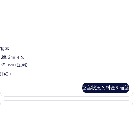
真
ン
ベ
を
グ
ッ
ベ
表
ド
ッ
示
ド
1
す
1
台
台
る
の
の
詳
客室
す
細
定員 4 名
べ
WiFi (無料)
て
客
詳細
の
室
写
の
空室状況と料金を確認
真
詳
細
を
表
示
す
る