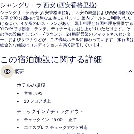
シャングリ・ラ 西安 (西安香格里拉)
シャングリ・ラ 西安 (西安香格里拉)は、西安の城壁および西安博物院か
ら車で 10 分圏内の便利な立地にあります。屋内プールをご利用いただ
けるほか、4 か所のレストランがあり、郷土料理と各国料理を提供する
Yi Caféでは朝食、ランチ、ディナーをお召し上がりいただけます。そ
の他の設備としてバー / ラウンジ、24 時間営業のフィットネスセンタ
ー、およびサウナなどが、この高級ホテルに備わっています。旅行者は
総合的な施設のコンディションを高く評価しています。
この宿泊施設に関する詳細
概要
ホテルの規模
客室 : 393
20 フロア以上
チェックイン / チェックアウト
チェックイン : 15:00 ～ 正午
エクスプレス チェックアウト対応