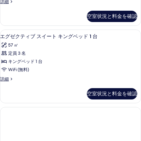
す
デ
詳細
の
イ
べ
ラ
る
詳
ー
ッ
て
細
空室状況と料金を確認
ク
ト
の
ス
キ
ス
写
エグゼクティブ スイート キングベッド
エ
4
イ
エグゼクティブ スイート キングベッド 1 台
ン
真
グ
ー
グ
57 ㎡
を
ト
ゼ
キ
ベ
定員 3 名
表
ク
ン
ッ
キングベッド 1 台
示
グ
テ
ベ
ド
WiFi (無料)
す
ィ
ッ
1
エ
詳細
る
ド
ブ
グ
台
1
ス
ゼ
台
の
空室状況と料金を確認
ク
の
イ
す
テ
詳
ー
ィ
細
べ
ブ
ト
て
ス
キ
イ
の
ー
ン
写
ト
グ
キ