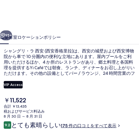
リ・
ラ
西
前へ
次へ
安
95+
概要
客室
ロケーション
ポリシー
(西
シャングリ・ラ 西安 (西安香格里拉)は、西安の城壁および西安博物
安
院から車で 10 分圏内の便利な立地にあります。屋内プールをご利
用いただけるほか、4 か所のレストランがあり、郷土料理と各国料
香
理を提供するYi Caféでは朝食、ランチ、ディナーをお召し上がりい
格
ただけます。その他の設備としてバー / ラウンジ、24 時間営業のフ
ィットネスセンター、およびサウナなどが、この高級ホテルに備わ
里
っています。旅行者は総合的な施設のコンディションを高く評価し
VIP Access
ています。
拉)
現
￥11,522
ロビー ラウンジ、ガーデンビュー、
の
在
合計 ￥13,435
の
税およびサービス料込み
写
料
8 月 30 日 ～ 8 月 31 日
金
真
口
とても素晴らしい
9.2
175 件の口コミをすべて表示
は
10段階中9.2
コ
ギ
￥11,522
ミ
で