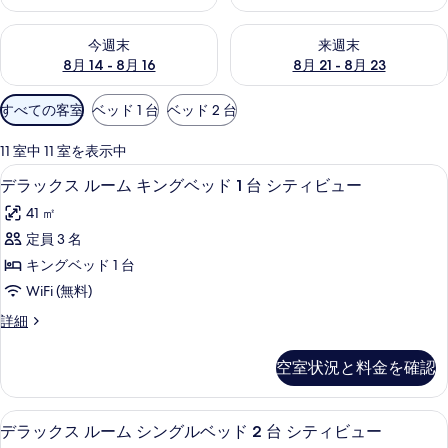
今週末 8月 14 - 8月 16 の空室状況をチェック
来週末 8月 21 - 8月 23 の
今週末
来週末
8月 14 - 8月 16
8月 21 - 8月 23
利
すべての客室
ベッド 1 台
ベッド 2 台
用
可
11 室中 11 室を表示中
能
デラックス ルーム キングベッド 1 
デ
3
デラックス ルーム キングベッド 1 台 シティビュー
な
ラ
客
41 ㎡
ッ
室
定員 3 名
ク
の
キングベッド 1 台
ス
絞
WiFi (無料)
り
ル
デ
詳細
込
ー
ラ
み
ム
ッ
条
空室状況と料金を確認
ク
キ
件
ス
ン
ル
デラックス ルーム シングルベッド 2
デ
5
ー
デラックス ルーム シングルベッド 2 台 シティビュー
グ
ラ
ム