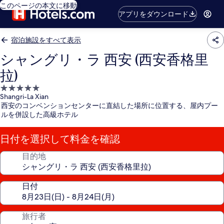
このページの本文に移動
アプリをダウンロード
宿泊施設をすべて表示
シャングリ・ラ 西安 (西安香格里
拉)
5.0
Shangri-La Xian
つ
西安のコンベンションセンターに直結した場所に位置する、屋内プー
星
ルを併設した高級ホテル
宿
泊
日付を選択して料金を確認
施
設
目的地
日付
旅行者