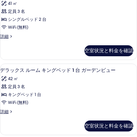
ベ
41 ㎡
キ
ッ
ン
ッ
定員 3 名
ク
グ
ド
シングルベッド 2 台
ベ
ス
1
ッ
WiFi (無料)
ル
ド
台
デ
詳細
1
ー
ラ
シ
台
ム
ッ
シ
テ
空室状況と料金を確認
ク
テ
シ
ィ
ス
ィ
ン
ル
ビ
ビ
デラックス ルーム キングベッド 1 
デ
4
ー
デラックス ルーム キングベッド 1 台 ガーデンビュー
グ
ュ
ュ
ラ
ム
ー
ル
42 ㎡
シ
ー
の
ッ
ン
ベ
定員 3 名
詳
の
ク
グ
細
ッ
キングベッド 1 台
ル
す
ス
ベ
ド
WiFi (無料)
べ
ル
ッ
2
デ
詳細
ド
て
ー
ラ
台
2
の
ム
ッ
台
シ
空室状況と料金を確認
ク
写
シ
キ
テ
ス
テ