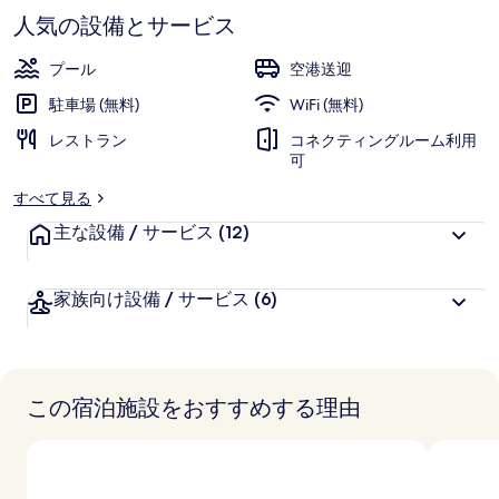
ャ
す
人気の設備とサービス
ラ
プール
空港送迎
リ
駐車場 (無料)
WiFi (無料)
ー
レストラン
コネクティングルーム利用
可
すべて見る
主な設備 / サービス
(12)
家族向け設備 / サービス
(6)
この宿泊施設をおすすめする理由