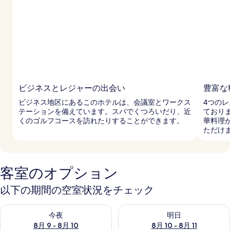
ビジネスとレジャーの出会い
豊富な
ビジネス地区にあるこのホテルは、会議室とワークス
4つの
テーションを備えています。スパでくつろいだり、近
ており
くのゴルフコースを訪れたりすることができます。
華料理
ただけ
客室のオプション
以下の期間の空室状況をチェック
今夜 8月 9 - 8月 10 の空室状況をチェック
明日 8月 10 - 8月 11 の空
今夜
明日
8月 9 - 8月 10
8月 10 - 8月 11