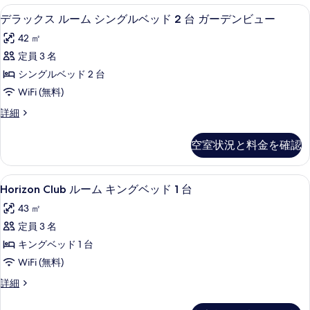
真
ン
ル
ィ
ィ
ミニバー、セーフティボックス (室内
デ
5
ー
デラックス ルーム シングルベッド 2 台 ガーデンビュー
を
グ
ビ
ビ
ラ
ム
ュ
表
ベ
42 ㎡
キ
ュ
ー
ッ
ン
示
ッ
定員 3 名
の
ー
ク
グ
詳
す
ド
シングルベッド 2 台
ベ
の
ス
細
る
1
ッ
WiFi (無料)
す
ル
ド
台
デ
詳細
1
べ
ー
ラ
ガ
台
て
ム
ッ
ガ
ー
空室状況と料金を確認
ク
の
ー
シ
デ
ス
デ
写
ン
ル
ン
ン
Horizon
Horizon Club ルーム キングベ
6
ー
Horizon Club ルーム キングベッド 1 台
真
グ
ビ
Club
ビ
ム
ュ
を
ル
43 ㎡
シ
ル
ュ
ー
ン
表
ベ
定員 3 名
の
ー
ー
グ
詳
示
ッ
キングベッド 1 台
ム
ル
の
細
す
ベ
ド
WiFi (無料)
キ
す
ッ
る
2
Horizon
詳細
ン
ド
べ
Club
台
2
グ
て
ル