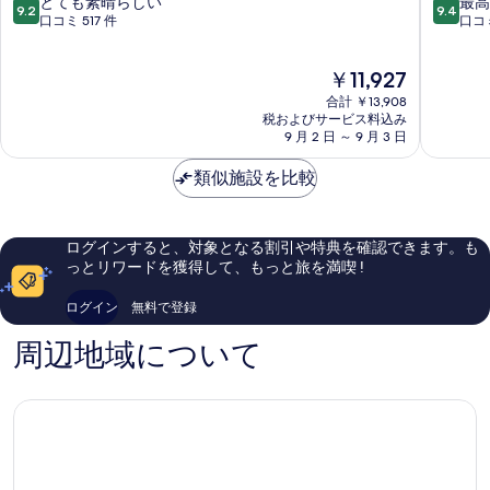
安
ラ
10
10
とても素晴らしい
最高
9.2
9.4
シ
ザ
段
段
口コミ 517 件
口コミ
テ
西
階
階
ィ
安
中
中
現
￥11,927
ウ
by
9.2、
9.4、
在
ォ
IHG
と
最
合計 ￥13,908
の
ー
(西
て
高
税およびサービス料込み
料
ル
9 月 2 日 ～ 9 月 3 日
安
も
に
金
(西
皇
素
素
は
安
類似施設を比較
冠
晴
晴
￥11,927
城
假
ら
ら
墙
日
し
し
希
酒
い、
い、
ログインすると、対象となる割引や特典を確認できます。も
尔
店)
口
口
っとリワードを獲得して、もっと旅を満喫 !
顿)
碑
コ
コ
西
林
ミ
ミ
ログイン
無料で登録
安
517
170
市
件
件
周辺地域について
中
件
件
心
の
の
部
口
口
コ
コ
ミ
ミ