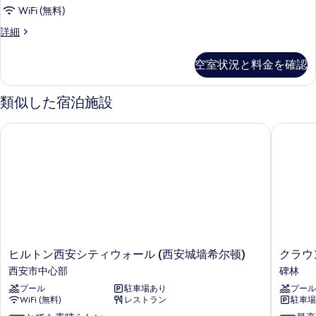
の
WiFi (無料)
す
Horizon
詳細
Club
べ
Room
て
空室状況と料金を確認
1
の
King
の
類似した宿泊施設
写
詳
真
細
ヒルトン西安シティウォール (西安城墙希尔顿)
クラウン 
を
表
示
す
る
ヒ
ク
ヒルトン西安シティウォール (西安城墙希尔顿)
クラウン
ル
ラ
西安市中心部
碑林
ト
ウ
プール
駐車場あり
プール
ン
ン
WiFi (無料)
レストラン
駐車場 
西
プ