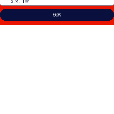
検索
シ
ャ
ン
グ