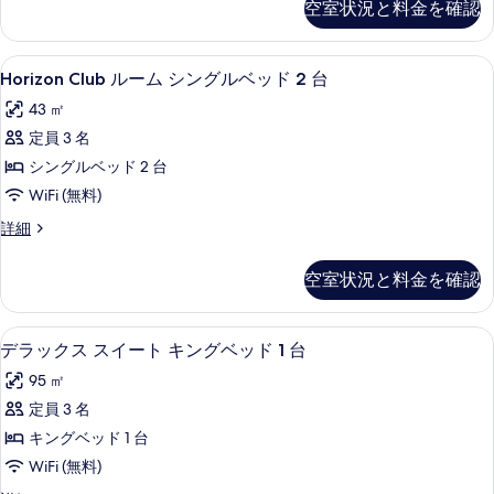
台
ガ
空室状況と料金を確認
ー
ベ
の
ガ
ー
ム
ー
ッ
写
キ
デ
デ
Horizon
Horizon Club ルーム シングル
ド
6
ン
Horizon Club ルーム シングルベッド 2 台
真
ン
Club
ン
グ
ビ
1
を
43 ㎡
ベ
ル
ビ
ュ
台
ッ
表
定員 3 名
ー
ー
ュ
ド
の
の
示
シングルベッド 2 台
ム
1
ー
詳
す
す
台
WiFi (無料)
細
シ
の
べ
の
る
Horizon
詳細
ン
詳
す
て
Club
細
グ
べ
ル
の
空室状況と料金を確認
ー
ル
て
写
ム
ベ
の
シ
真
デラックス スイート キングベッド 1
デ
ッ
5
ン
デラックス スイート キングベッド 1 台
写
を
ラ
グ
ド
真
95 ㎡
表
ル
ッ
2
ベ
を
定員 3 名
示
ク
ッ
台
表
キングベッド 1 台
す
ド
ス
の
示
2
WiFi (無料)
る
ス
す
台