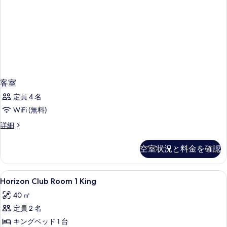
客室
定員 4 名
WiFi (無料)
客
詳細
室
の
空室状況と料金を確認
詳
細
Horizon
ミニバー、セーフティボックス (室内
9
Horizon Club Room 1 King
Club
40 ㎡
Room
定員 2 名
1
King
キングベッド 1 台