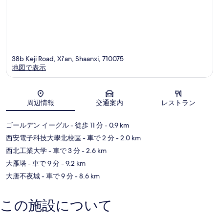
38b Keji Road, Xi'an, Shaanxi, 710075
地図で表示
地図
周辺情報
交通案内
レストラン
ゴールデン イーグル
- 徒歩 11 分
- 0.9 km
西安電子科技大學北校區
- 車で 2 分
- 2.0 km
西北工業大学
- 車で 3 分
- 2.6 km
大雁塔
- 車で 9 分
- 9.2 km
大唐不夜城
- 車で 9 分
- 8.6 km
この施設について