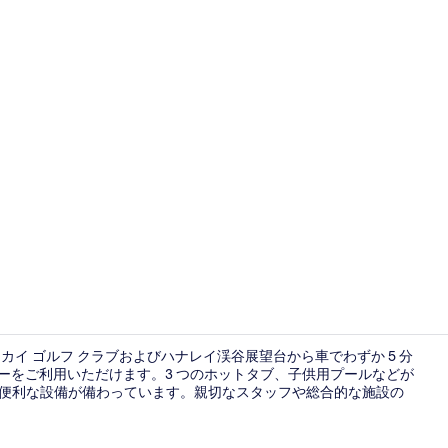
客室内のダ
マカイ ゴルフ クラブおよびハナレイ渓谷展望台から車でわずか 5 分
ーをご利用いただけます。3 つのホットタブ、子供用プールなどが
の便利な設備が備わっています。親切なスタッフや総合的な施設の
高級寝具、セー