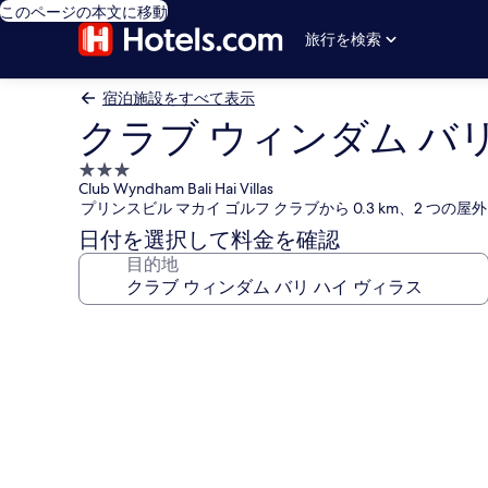
このページの本文に移動
旅行を検索
宿泊施設をすべて表示
クラブ ウィンダム バリ
3.0
Club Wyndham Bali Hai Villas
つ
プリンスビル マカイ ゴルフ クラブから 0.3 km、2 つの
星
日付を選択して料金を確認
宿
目的地
泊
施
設
ク
ラ
ブ
ウ
ィ