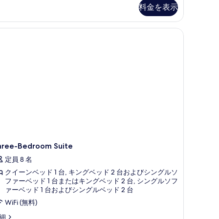
料金を表示
す
べ
て
の
写
真
を
表
示
す
る
hree-Bedroom Suite
定員 8 名
クイーンベッド 1 台, キングベッド 2 台およびシングルソ
ファーベッド 1 台またはキングベッド 2 台, シングルソフ
ァーベッド 1 台およびシングルベッド 2 台
WiFi (無料)
ree-
細