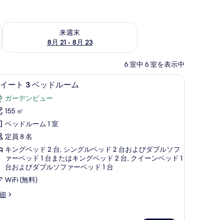
チェック
来週末 8月 21 - 8月 23 の空室状況をチェック
来週末
8月 21 - 8月 23
6 室中 6 室を表示中
ーフティボックス (室内)、アイロン / アイロン台、WiFi (無料)
高級寝具、セーフティボックス (室内)、アイロン 
ス
4
イート 3 ベッドルーム
イ
ガーデンビュー
ー
155 ㎡
ト
ベッドルーム 1 室
定員 8 名
ベ
キングベッド 2 台, シングルベッド 2 台およびダブルソフ
ッ
ァーベッド 1 台またはキングベッド 2 台, クイーンベッド 1
ド
台およびダブルソファーベッド 1 台
ル
WiFi (無料)
ー
細
ム
の