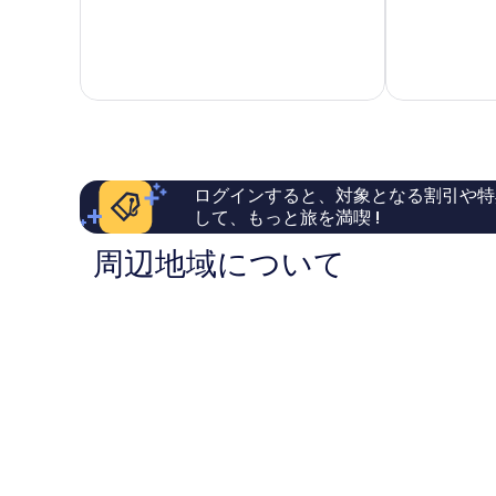
中
階
オ
ビ
8.0、
中
カ
ル
と
8.8、
イ
オ
て
非
Princeville
ー
も
常
シ
良
に
ャ
い、
良
ン
口
い、
リ
コ
口
ゾ
ミ
コ
ー
ログインすると、対象となる割引や特
528
ミ
ト
して、もっと旅を満喫 !
件
1,025
ヴ
件
件
ィ
周辺地域について
の
件
ラ
口
の
ス
コ
口
Princeville
ミ
コ
ミ