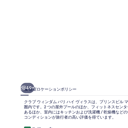
ン
ダ
ム
バ
リ
ハ
イ
ヴ
ィ
ラ
49+
概要
客室
ロケーション
ポリシー
ス
クラブ ウィンダム バリ ハイ ヴィラスは、プリンスビル 
の
圏内です。2 つの屋外プールのほか、フィットネスセンタ
あるほか、室内にはキッチンおよび洗濯機 / 乾燥機など
写
コンディションが旅行者の高い評価を得ています。
真