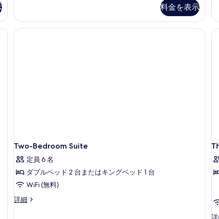
ト
ー
示
料金を表示
3
す
ト
ベ
2
べ
ッ
ベ
て
ド
ッ
ル
ド
の
ー
ル
写
ム
ー
の
ム
真
詳
の
を
細
詳
細
表
示
す
る
Two-Bedroom Suite
T
定員 6 名
ダブルベッド 2 台またはキングベッド 1 台
WiFi (無料)
Two-
詳細
Bedroom
Suite
Th
詳