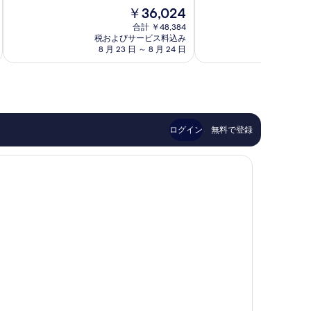
中
階
テ
カ
現
￥36,024
9.4、
中
ル
ウ
在
最
7.8、
ワ
合計 ￥48,384
ア
の
高
税およびサービス料込み
税およ
良
イ
イ
料
8 月 23 日 ～ 8 月 24 日
8 月 
に
い、
ポ
ワ
金
素
口
ウ
イ
は
晴
コ
リ
ル
￥36,024
ら
ミ
ア
し
1,532
ベ
い、
件
イ
口
件
ハ
ログイン
無料で登録
コ
の
イ
ミ
口
Lihue
1,609
コ
件
ミ
件
の
口
コ
ミ