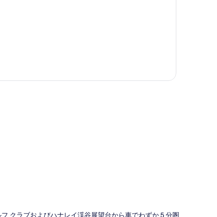
図
ルフ クラブおよびハナレイ渓谷展望台から車でわずか 5 分圏