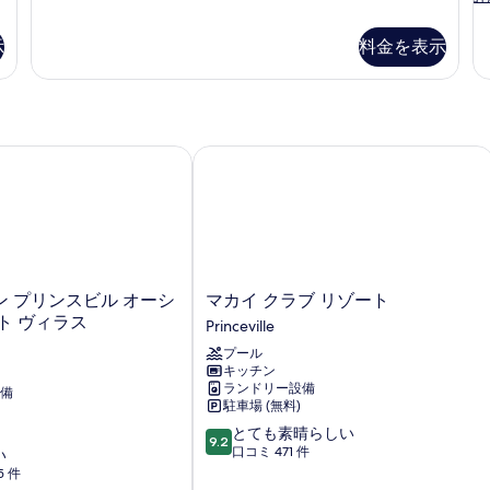
の
B
詳
Su
示
料金を表示
細
の
詳
細
プリンスビル オーシャン リゾート ヴィラス
マカイ クラブ リゾート
マ
 プリンスビル オーシ
マカイ クラブ リゾート
カ
ト ヴィラス
Princeville
イ
プール
ク
キッチン
ラ
ランドリー設備
備
ブ
駐車場 (無料)
リ
10
とても素晴らしい
ゾ
9.2
段
口コミ 471 件
い
ー
階
5 件
ト