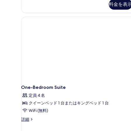
ト
料金を表
す
1
ベ
べ
ッ
て
ド
ル
の
ー
写
ム
の
真
詳
を
細
表
示
す
る
One-Bedroom Suite
定員 4 名
クイーンベッド 1 台またはキングベッド 1 台
WiFi (無料)
One-
詳細
Bedroom
Suite