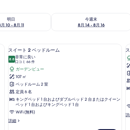
- 8月 11 の空室状況をチェック
今週末 8月 14 - 8月 16 の空室状況を
明日
今週末
8月 10 - 8月 11
8月 14 - 8月 16
内)、アイロン / アイロン台、WiFi (無料)
スイート 2 ベッドルーム | 高級寝具、セ
ス
6
スイート 2 ベッドルーム
ス
イ
非常に良い
8.8
10 点中 8.8
ー
(口
口コミ 66 件
コ
ト
ガーデンビュー
ミ
2
3
107 ㎡
66
ベ
ベッドルーム 2 室
件)
ッ
定員 6 名
ド
キングベッド 1 台およびダブルベッド 2 台またはクイーン
ベッド 1 台およびキングベッド 1 台
ル
WiFi (無料)
ー
ス
詳
イ
ス
詳細
ム
ー
イ
の