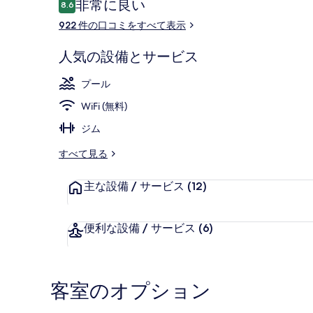
口
非常に良い
8.6
ギ
10段階中8.6
コ
922 件の口コミをすべて表示
ャ
ミ
ラ
2 つの屋外
人気の設備とサービス
リ
プール
ー
WiFi (無料)
ジム
すべて見る
主な設備 / サービス
(12)
便利な設備 / サービス
(6)
客室のオプション