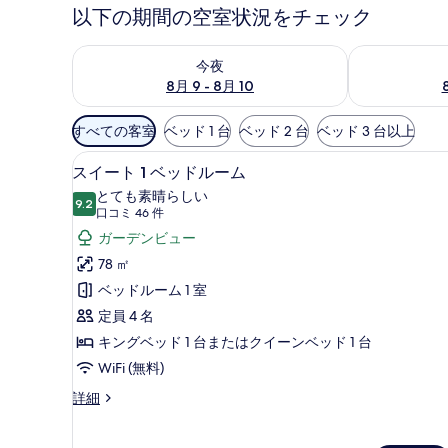
以下の期間の空室状況をチェック
今夜 8月 9 - 8月 10 の空室状況をチェック
明日 8月 10 
今夜
8月 9 - 8月 10
利
すべての客室
ベッド 1 台
ベッド 2 台
ベッド 3 台以上
用
高級寝具、セーフティボックス (室
ス
可
6
スイート 1 ベッドルーム
イ
能
とても素晴らしい
9.2
な
10 点中 9.2
ー
(口
口コミ 46 件
客
コ
ト
ガーデンビュー
室
ミ
1
78 ㎡
の
46
ベ
ベッドルーム 1 室
絞
件)
ッ
定員 4 名
り
ド
キングベッド 1 台またはクイーンベッド 1 台
込
み
ル
WiFi (無料)
条
ー
ス
詳細
件
イ
ム
ー
の