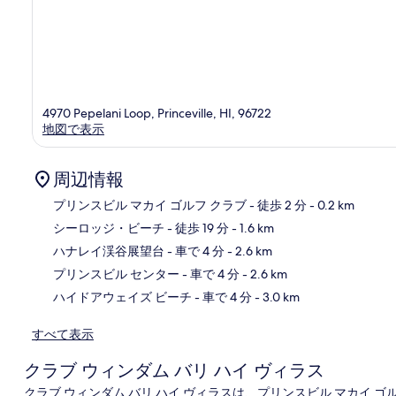
4970 Pepelani Loop, Princeville, HI, 96722
地図で表示
周辺情報
プリンスビル マカイ ゴルフ クラブ
- 徒歩 2 分
- 0.2 km
シーロッジ・ビーチ
- 徒歩 19 分
- 1.6 km
地
ハナレイ渓谷展望台
- 車で 4 分
- 2.6 km
プリンスビル センター
- 車で 4 分
- 2.6 km
ハイドアウェイズ ビーチ
- 車で 4 分
- 3.0 km
すべて表示
クラブ ウィンダム バリ ハイ ヴィラス
クラブ ウィンダム バリ ハイ ヴィラスは、プリンスビル マカイ ゴ