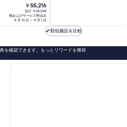
中
Princeville
現
￥55,216
9.2、
在
と
合計 ￥65,549
の
て
税およびサービス料込み
料
8 月 31 日 ～ 9 月 1 日
も
金
素
は
類似施設を比較
晴
￥55,216
ら
し
い、
典を確認できます。もっとリワードを獲得
口
コ
ミ
471
件
件
の
口
コ
ミ