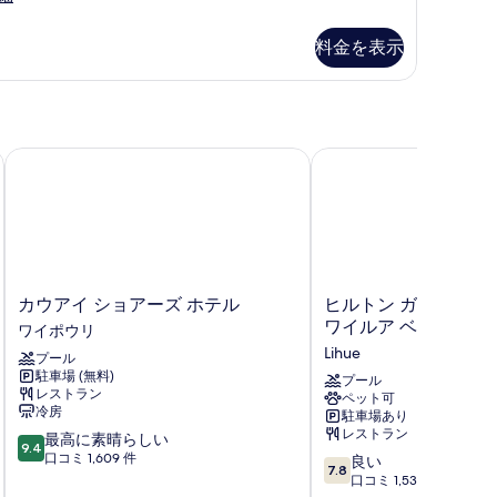
edroom
ite
料金を表示
カウアイ ショアーズ ホテル
ヒルトン ガーデン イン
カ
ヒ
カウアイ ショアーズ ホテル
ヒルトン ガーデン イ
ウ
ル
ワイルア ベイ ハイ
ワイポウリ
ア
ト
Lihue
プール
イ
ン
駐車場 (無料)
シ
ガ
プール
レストラン
ペット可
ョ
ー
冷房
駐車場あり
ア
デ
レストラン
10
最高に素晴らしい
ー
ン
9.4
段
口コミ 1,609 件
10
ズ
イ
良い
7.8
階
段
ホ
ン
口コミ 1,532 件