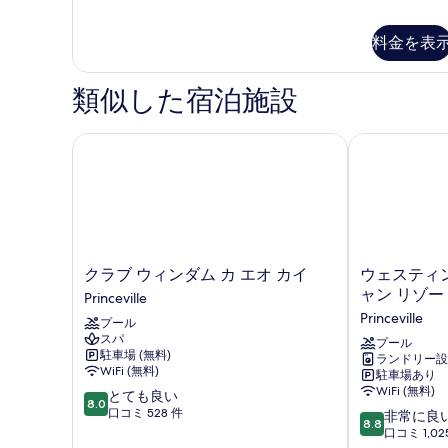
の
詳
料金を表
細
類似した宿泊施設
クラブ ウィンダム カ エオ カイ
ウェスティン 
ク
ウ
クラブ ウィンダム カ エオ カイ
ウェスティン
ラ
ェ
ャン リゾー
Princeville
ブ
ス
Princeville
プール
ウ
テ
スパ
ィ
ィ
プール
駐車場 (無料)
ランドリー設
ン
ン
WiFi (無料)
駐車場あり
ダ
プ
WiFi (無料)
10
とても良い
ム
リ
8.0
段
口コミ 528 件
10
カ
ン
非常に良
8.8
階
段
エ
ス
口コミ 1,02