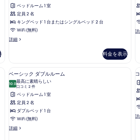
ミ
ベッドルーム 1 室
7
定員 2 名
件)
キングベッド 1 台またはシングルベッド 2 台
WiFi (無料)
客
詳
室
客
詳細
の
室
詳
の
細
示
料金を表示
詳
細
ベーシック ダブルルーム | 高級寝具
ベ
12
ベーシック ダブルルーム
コ
ー
最高に素晴らしい
10.0
10 点中 10.0
シ
(口
口コミ 2 件
コ
ッ
ベッドルーム 1 室
ミ
ク
定員 2 名
2
ダ
ダブルベッド 1 台
件)
コ
詳
ブ
WiFi (無料)
ン
ル
フ
ベ
詳細
ォ
ー
ル
ー
シ