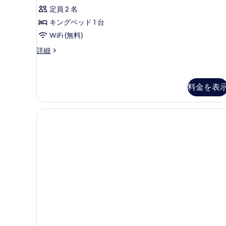
ミ
定員 2 名
21
キングベッド 1 台
件)
WiFi (無料)
客
詳細
室
の
詳
細
料金を表