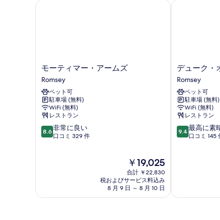
ー
モーティマー・アームズ
デューク・オ
す
ム
べ
の
詳
て
細
の
写
モ
デ
真
モーティマー・アームズ
デューク・
ー
ュ
Romsey
Romsey
を
テ
ー
ペット可
ペット可
表
ィ
ク・
駐車場 (無料)
駐車場 (無料)
マ
オ
示
WiFi (無料)
WiFi (無料)
ー・
ン・
レストラン
レストラン
す
ア
ザ・
10
10
非常に良い
最高に素
ー
テ
る
8.6
9.4
段
段
口コミ 329 件
口コミ 145 
ム
ス
階
階
ズ
ト
中
中
Romsey
Romsey
現
￥19,025
8.6、
9.4、
在
非
最
合計 ￥22,830
の
常
高
税およびサービス料込み
料
8 月 9 日 ～ 8 月 10 日
に
に
金
良
素
は
い、
晴
￥19,025
口
ら