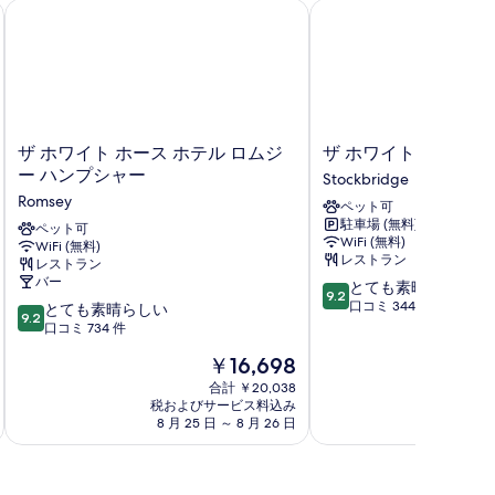
ザ ホワイト ホース ホテル ロムジー ハンプシャー
ザ ホワイト ハート
ザ
ザ
ザ ホワイト ホース ホテル ロムジ
ザ ホワイト ハート
ホ
ホ
ー ハンプシャー
Stockbridge
ワ
ワ
Romsey
ペット可
イ
イ
駐車場 (無料)
ト
ペット可
ト
WiFi (無料)
WiFi (無料)
ホ
ハ
レストラン
レストラン
ー
ー
バー
10
とても素晴らしい
ス
ト
9.2
段
口コミ 344 件
10
ホ
とても素晴らしい
Stockbridge
9.2
階
段
テ
口コミ 734 件
中
階
ル
現
￥16,698
9.2、
中
ロ
在
と
9.2、
ム
合計 ￥20,038
の
て
税およびサービス料込み
税およ
と
ジ
料
8 月 25 日 ～ 8 月 26 日
8 
も
て
ー
金
素
も
ハ
は
晴
素
ン
￥16,698
ら
晴
プ