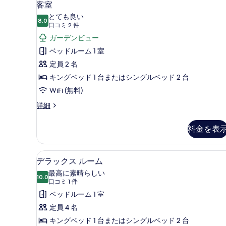
客室
とても良い
8.0
10 点中 8.0
(口
口コミ 2 件
コ
ガーデンビュー
ミ
ベッドルーム 1 室
2
定員 2 名
件)
キングベッド 1 台またはシングルベッド 2 台
WiFi (無料)
客
詳細
室
の
料金を表
詳
細
デラックス ルーム | 高級寝
デ
10
デラックス ルーム
ラ
最高に素晴らしい
10.0
10 点中 10.0
ッ
(口
口コミ 1 件
コ
ク
ベッドルーム 1 室
ミ
ス
定員 4 名
1
ル
キングベッド 1 台またはシングルベッド 2 台