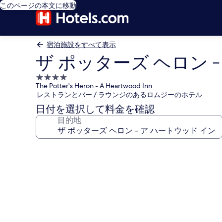
このページの本文に移動
宿泊施設をすべて表示
ザ ポッターズ ヘロン 
4.0
The Potter's Heron - A Heartwood Inn
つ
レストランとバー / ラウンジのあるロムジーのホテル
星
日付を選択して料金を確認
宿
目的地
泊
施
設
ザ
ポ
ッ
タ
ー