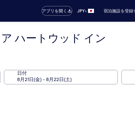
•
アプリを開く
JPY
宿泊施設を登録
- ア ハートウッド イン
日付