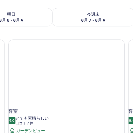
- 8月 9 の空室状況をチェック
今週末 8月 7 - 8月 9 の空室状況をチ
明日
今週末
8月 8 - 8月 9
8月 7 - 8月 9
客室
客
とても素晴らしい
9.0
8.
10 点中 9.0
(口
口コミ 7 件
コ
ガーデンビュー