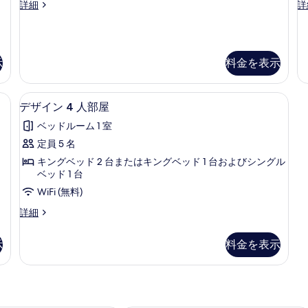
デ
エ
詳細
詳
ム
ザ
リ
の
イ
ー
ン
ト
す
ル
ル
示
料金を表示
べ
ー
ー
ム
ム
て
の
の
高級寝具、セーフティボックス (室内)、デスク、防音設備
デザイン 4 人部屋 | 高級寝具、セー
デ
の
詳
詳
1
デザイン 4 人部屋
細
細
ザ
写
ベッドルーム 1 室
イ
真
定員 5 名
ン
を
キングベッド 2 台またはキングベッド 1 台およびシングル
4
表
ベッド 1 台
人
示
WiFi (無料)
部
す
デ
詳細
屋
ザ
る
イ
の
示
料金を表示
ン
す
4
人
べ
部
て
屋