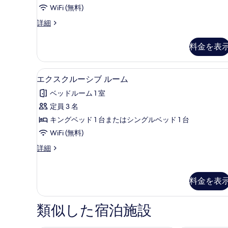
件)
ー
WiFi (無料)
ム
デ
詳細
ラ
の
ッ
料金を表
す
ク
ス
べ
ル
エクスクルーシブ ルーム | 
エ
て
7
ー
エクスクルーシブ ルーム
ク
ム
の
ベッドルーム 1 室
の
ス
写
詳
定員 3 名
ク
真
細
キングベッド 1 台またはシングルベッド 1 台
ル
を
WiFi (無料)
ー
表
エ
詳細
シ
示
ク
ブ
ス
す
ク
ル
る
料金を表
ル
ー
ー
シ
ム
類似した宿泊施設
ブ
の
ル