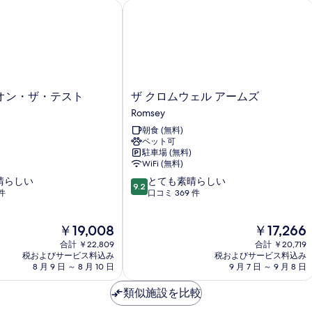
の
の
ン・ザ・テスト
ザ クロムウェル アームズ
詳
写
細
真
を
表
示
ザ
オン・ザ・テスト
ザ クロムウェル アームズ
ク
す
Romsey
ロ
る
朝食 (無料)
ム
ペット可
ウ
駐車場 (無料)
ェ
WiFi (無料)
ル
10
晴らしい
とても素晴らしい
ア
9.2
段
件
口コミ 369 件
ー
階
ム
中
ズ
現
現
￥19,008
￥17,266
9.2、
Romsey
在
在
と
合計 ￥22,809
合計 ￥20,719
の
の
て
税およびサービス料込み
税およびサービス料込み
料
料
8 月 9 日 ～ 8 月 10 日
9 月 7 日 ～ 9 月 8 日
も
金
金
素
は
は
類似施設を比較
晴
￥19,008
￥17,266
ら