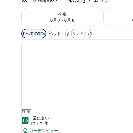
今夜 8月 7 - 8月 8 の空室状況をチェック
明日 8月 8 
今夜
8月 7 - 8月 8
利
すべての客室
ベッド 1 台
ベッド 2 台
用
可
能
な
客
室
の
絞
り
込
み
条
客室
件
非常に良い
8.6
10 点中 8.6
(口
口コミ 21 件
コ
ガーデンビュー