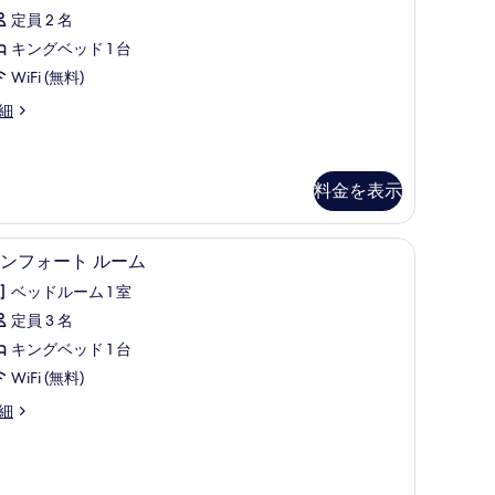
ミ
定員 2 名
8
キングベッド 1 台
件)
WiFi (無料)
細
料金を表示
、セーフティボックス (室内)、デスク、防音設備
コンフォート ルーム | 高級寝具、セーフティ
コ
4
ンフォート ルーム
ン
ベッドルーム 1 室
フ
定員 3 名
ォ
キングベッド 1 台
ー
WiFi (無料)
ト
細
ル
ー
ム