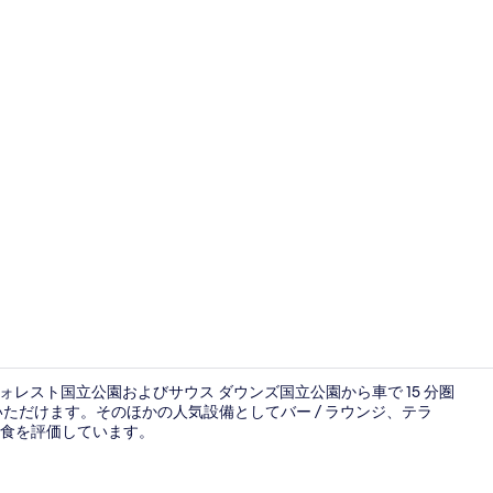
レストラン
 フォレスト国立公園およびサウス ダウンズ国立公園から車で 15 分圏
がりいただけます。そのほかの人気設備としてバー / ラウンジ、テラ
食を評価しています。
フロント