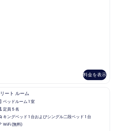
の
す
べ
て
の
写
真
を
表
示
料金を表示
す
る
ティボックス (室内)、デスク、防音設備
エリート ルーム | 高級寝具、セーフティボッ
エ
14
リート ルーム
リ
ベッドルーム 1 室
ー
定員 5 名
ト
キングベッド 1 台およびシングル二段ベッド 1 台
ル
WiFi (無料)
ー