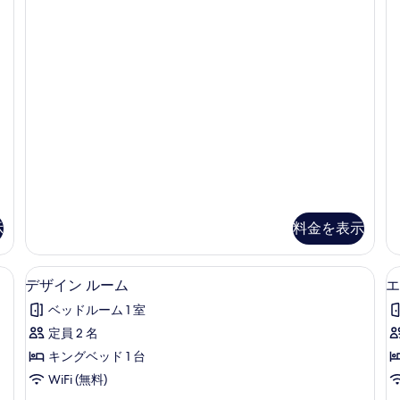
ー
ト
ッ
ル
ク
ム
ー
ダ
の
ム
ブ
の
ル
す
詳
ル
べ
細
ー
て
ム
の
の
詳
写
細
真
を
示
料金を表示
表
示
具、セーフティボックス (室内)、デスク、防音設備
デザイン ルーム | 高級寝具、セーフ
デ
11
デザイン ルーム
エ
す
ザ
ベッドルーム 1 室
る
イ
定員 2 名
ン
キングベッド 1 台
ル
WiFi (無料)
ー