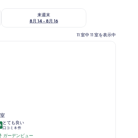
ェック
来週末 8月 14 - 8月 16 の空室状況をチェック
来週末
8月 14 - 8月 16
11 室中 11 室を表示中
室
とても良い
4
10 点中 8.4
(口
口コミ 8 件
コ
ガーデンビュー