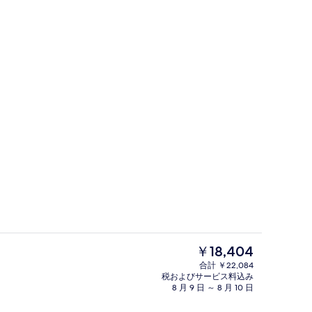
フロント
現
￥18,404
在
合計 ￥22,084
の
税およびサービス料込み
外観
料
8 月 9 日 ～ 8 月 10 日
金
は