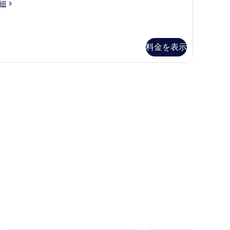
細
ム
の
す
料金を表示
べ
て
フティボックス (室内)、デスク、防音設備
の
写
真
を
表
示
す
る