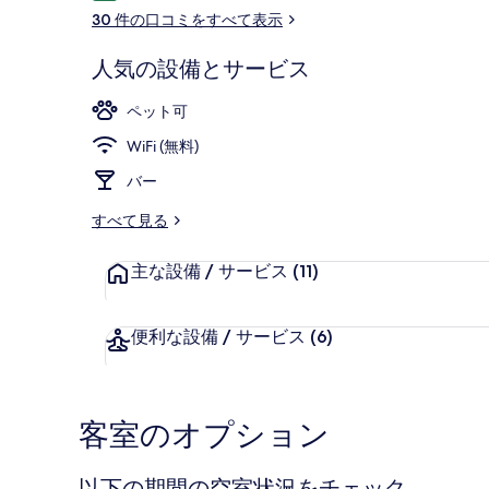
コ
の
30 件の口コミをすべて表示
ミ
写
人気の設備とサービス
真
レストラン
ペット可
ギ
WiFi (無料)
ャ
バー
ラ
リ
すべて見る
ー
主な設備 / サービス
(11)
便利な設備 / サービス
(6)
客室のオプション
以下の期間の空室状況をチェック