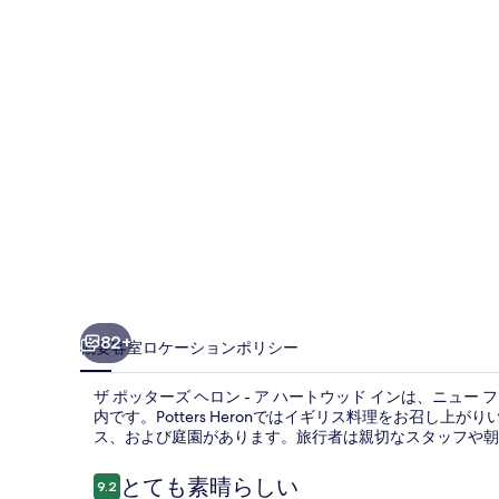
ズ
ヘ
ロ
ン
-
ア
ハ
ー
ト
ウ
82+
概要
客室
ロケーション
ポリシー
ッ
ザ ポッターズ ヘロン - ア ハートウッド インは、ニュー
ド
内です。Potters Heronではイギリス料理をお召し上
イ
ス、および庭園があります。旅行者は親切なスタッフや朝
ン
口
とても素晴らしい
9.2
10段階中9.2