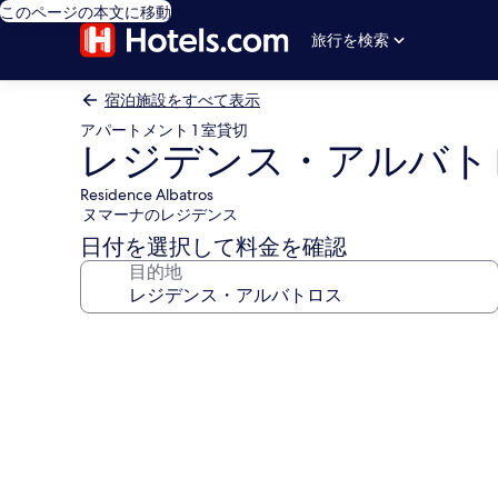
このページの本文に移動
旅行を検索
宿泊施設をすべて表示
アパートメント 1 室貸切
レジデンス・アルバト
Residence Albatros
ヌマーナのレジデンス
日付を選択して料金を確認
目的地
レ
ジ
デ
ン
ス・