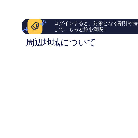
は
晴
晴
￥37,367
ら
ら
し
し
い、
い、
ログインすると、対象となる割引や特
口
口
して、もっと旅を満喫 !
コ
コ
ミ
ミ
周辺地域について
4
55
件
件
件
件
の
の
口
口
コ
コ
ミ
ミ