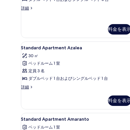
す
る
べ
Standard
詳細
Apartment
て
Daphne
の
の
詳
料金を表
写
細
真
Standard
Standard Apartment 
を
9
Standard Apartment Azalea
Apartment
表
30 ㎡
Azalea
示
ベッドルーム 1 室
の
す
定員 3 名
す
る
ダブルベッド 1 台およびシングルベッド 1 台
べ
て
Standard
詳細
Apartment
の
Azalea
料金を表
写
の
詳
真
細
Standard
Standard Apartment 
を
11
Standard Apartment Amaranto
Apartment
表
ベッドルーム 1 室
Amaranto