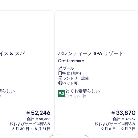
を
表
ス & スパ
バレンティーノ SPA リゾート
示
す
る
バ
イス & スパ
バレンティーノ SPA リゾート
レ
Grottammare
ン
プール
テ
朝食 (無料)
ィ
ランドリー設備
ー
ペット可
ノ
10
晴らしい
とても素晴らしい
SPA
9.2
段
件
口コミ 33 件
リ
階
ゾ
中
ー
現
現
￥52,246
￥33,870
9.2、
ト
在
在
と
合計 ￥58,383
Grottammare
合計 ￥37,257
の
の
て
税およびサービス料込み
税およびサービス料込み
料
料
8 月 30 日 ～ 8 月 31 日
9 月 6 日 ～ 9 月 7 日
も
金
金
素