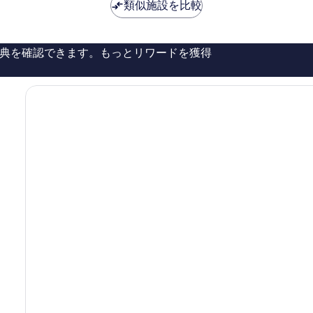
は
は
類似施設を比較
晴
￥52,246
￥33,870
ら
し
い、
典を確認できます。もっとリワードを獲得
口
コ
ミ
33
件
件
の
口
コ
ミ