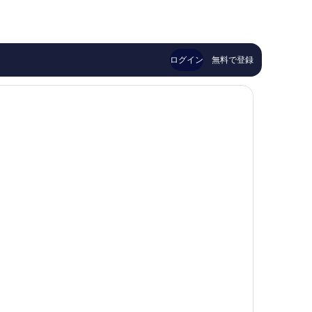
は
晴
良
ト
￥12,534
ら
い、
San
し
口
Benedetto
い、
コ
del
口
ミ
Tronto
ログイン
無料で登録
コ
254
ミ
件
10
件
件
の
件
口
の
コ
口
ミ
コ
ミ