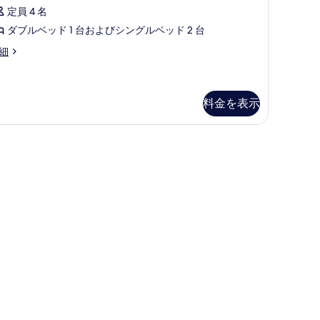
示
定員 4 名
の
す
ダブルベッド 1 台およびシングルベッド 2 台
す
る
べ
andard
細
artment
て
isco
の
料金を表示
写
真
 / パティオ
を
表
示
す
る