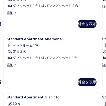
す
る
ダブルベッド 1 台およびシングルベッド 2 台
べ
St
詳
Ap
て
Standard
詳細
Ca
Apartment
の
の
Ciclamino
詳
示
料金を表示
写
の
細
詳
真
細
Azalea | 1 室のベッドルーム、遮光カーテン、ベビーベッド (無料)、ベッドシーツ
Standard
Standard Apartment Anem
S
を
7
Standard Apartment Anemone
S
Apartment
A
表
ベッドルーム 1 室
Anemone
B
示
定員 3 名
の
す
ダブルベッド 1 台およびシングルベッド 1 台
す
る
べ
Standard
St
詳細
詳
Apartment
Ap
て
Anemone
Bi
の
の
の
詳
詳
示
料金を表示
写
細
細
真
Amaranto | 1 室のベッドルーム、遮光カーテン、ベビーベッド (無料)、ベッドシーツ
Standard
Standard Apartment Giaci
S
を
13
Standard Apartment Giacinto
S
Apartment
A
表
30 ㎡
Giacinto
I