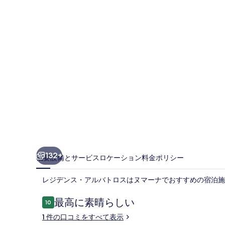
ア
ル
バ
ト
ロ
ス
の
写
真
ギ
132+
概要
設備とサービス
ロケーション
料金
ポリシー
ャ
レジデンス・アルバトロスはヌマーナでおすすめの宿泊施
ラ
リ
口
最高に素晴らしい
10
10段階中10
コ
ー
1 件の口コミをすべて表示
ミ