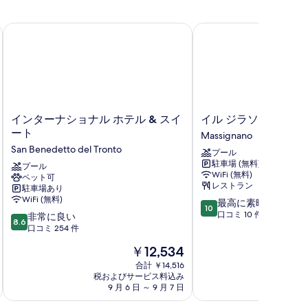
インターナショナル ホテル & スイート
イル ジラソーレ
イ
イ
インターナショナル ホテル & スイ
イル ジラソーレ
ン
ル
ート
Massignano
タ
ジ
San Benedetto del Tronto
プール
ー
ラ
駐車場 (無料)
ナ
プール
ソ
WiFi (無料)
ペット可
シ
ー
レストラン
駐車場あり
ョ
レ
WiFi (無料)
10
最高に素晴らしい
ナ
Massignano
10
段
口コミ 10 件
10
ル
非常に良い
8.6
階
段
ホ
口コミ 254 件
中
階
テ
現
￥12,534
10.0、
中
ル
在
最
8.6、
&
合計 ￥14,516
の
高
税およびサービス料込み
税およ
非
ス
料
9 月 6 日 ～ 9 月 7 日
9 
に
常
イ
金
素
に
ー