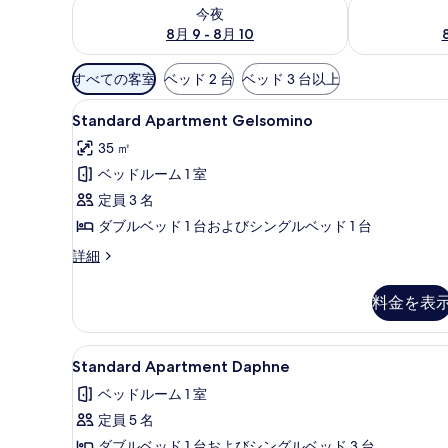
今夜 8月 9 - 8月 10 の空室状況をチェック
明日 8月 10 
今夜
8月 9 - 8月 10
利
すべての客室
ベッド 2 台
ベッド 3 台以上
用
Standard
Standard Apartment 
可
10
Standard Apartment Gelsomino
Apartment
能
35 ㎡
Gelsomino
な
ベッドルーム 1 室
の
客
定員 3 名
室
す
の
ダブルベッド 1 台およびシングルベッド 1 台
べ
絞
て
Standard
詳細
り
Apartment
の
込
Gelsomino
料金を表
写
の
み
詳
真
条
細
Standard
Standard Apartment 
件
を
11
Standard Apartment Daphne
Apartment
表
ベッドルーム 1 室
Daphne
示
定員 5 名
の
す
ダブルベッド 1 台およびシングルベッド 3 台