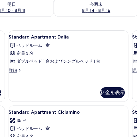
- 8月 11 の空室状況をチェック
今週末 8月 14 - 8月 16 の空室状況を
明日
今週末
8月 10 - 8月 11
8月 14 - 8月 16
Gelsomino | 1 室のベッドルーム、遮光カーテン、ベビーベッド (無料)、ベッドシーツ
Standard
Standard Apartment Dalia
S
10
Standard Apartment Dalia
S
Apartment
A
ベッドルーム 1 室
Dalia
G
定員 3 名
の
ダブルベッド 1 台およびシングルベッド 1 台
す
べ
Standard
St
詳細
詳
Apartment
Ap
て
Dalia
Ga
の
の
の
詳
詳
示
料金を表示
写
細
細
真
Daphne | 1 室のベッドルーム、遮光カーテン、ベビーベッド (無料)、ベッドシーツ
Standard
Standard Apartment Cicla
S
を
10
Standard Apartment Ciclamino
S
Apartment
A
表
35 ㎡
Ciclamino
C
示
ベッドルーム 1 室
の
す
定員 4 名