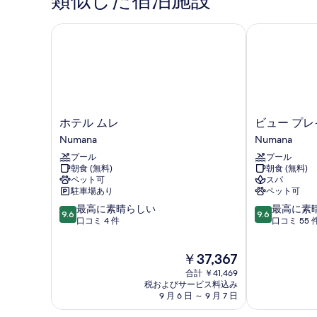
類似した宿泊施設
を
表
ホテル ムレ
ビュー プレイ
示
す
る
ホ
ビ
ホテル ムレ
ビュー プレ
テ
ュ
Numana
Numana
ル
ー
プール
プール
ム
プ
朝食 (無料)
朝食 (無料)
レ
レ
ペット可
スパ
Numana
イ
駐車場あり
ペット可
ス
10
10
最高に素晴らしい
最高に素
&
9.6
9.6
段
段
口コミ 4 件
口コミ 55 
ス
階
階
パ
中
中
Numana
現
￥37,367
9.6、
9.6、
在
最
最
合計 ￥41,469
の
高
高
税およびサービス料込み
料
9 月 6 日 ～ 9 月 7 日
に
に
金
素
素