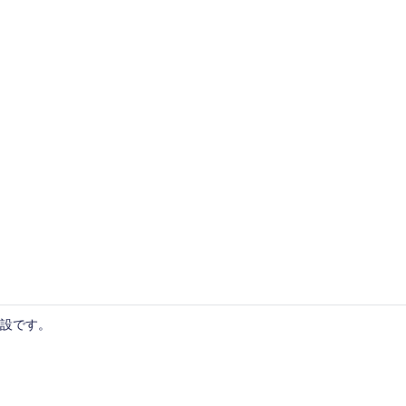
施設の正面
設です。
シャワー、