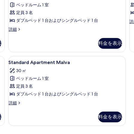
示
ベッドルーム 1 室
の
す
定員 3 名
す
る
ダブルベッド 1 台およびシングルベッド 1 台
べ
St
詳
Ap
て
Standard
詳細
Ib
Apartment
の
の
Giacinto
詳
示
料金を表示
写
の
細
詳
真
細
lia | テラス / パティオ
Standard
Standard Apartment Malva | テラス
を
13
Standard Apartment Malva
Apartment
表
30 ㎡
Malva
示
ベッドルーム 1 室
の
す
定員 3 名
す
る
ダブルベッド 1 台およびシングルベッド 1 台
べ
て
Standard
詳細
Apartment
の
Malva
示
料金を表示
写
の
詳
真
細