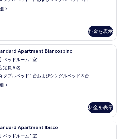
す
る
べ
andard
細
artment
て
melia
の
料金を表示
写
真
one | 1 室のベッドルーム、遮光カーテン、ベビーベッド (無料)、ベッドシーツ
tandard
32 インチのテレビ (衛星放送視聴可)
を
3
tandard Apartment Biancospino
partment
表
ベッドルーム 1 室
iancospino
示
定員 5 名
の
す
ダブルベッド 1 台およびシングルベッド 3 台
す
る
べ
andard
細
artment
て
ancospino
の
料金を表示
写
真
nto | 1 室のベッドルーム、遮光カーテン、ベビーベッド (無料)、ベッドシーツ
tandard
Standard Apartment Ibisco | テラス / パティ
を
12
tandard Apartment Ibisco
partment
表
ベッドルーム 1 室
bisco