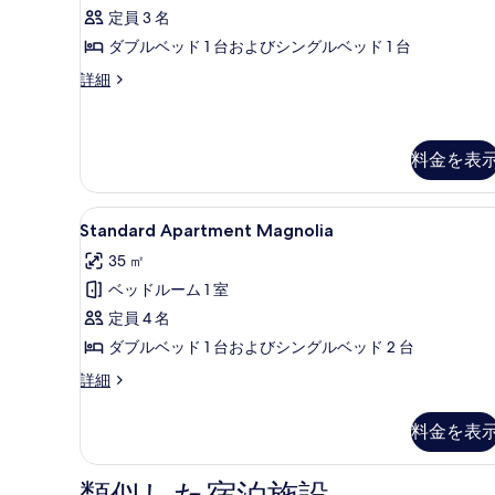
示
定員 3 名
の
す
ダブルベッド 1 台およびシングルベッド 1 台
す
る
べ
Standard
詳細
Apartment
て
Amaranto
の
の
詳
料金を表
写
細
真
Standard
Standard Apartment Magno
を
9
Standard Apartment Magnolia
Apartment
表
35 ㎡
Magnolia
示
ベッドルーム 1 室
の
す
定員 4 名
す
る
ダブルベッド 1 台およびシングルベッド 2 台
べ
て
Standard
詳細
Apartment
の
Magnolia
料金を表
写
の
詳
真
細