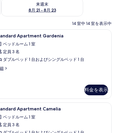
チェック
来週末 8月 21 - 8月 23 の空室状況をチェック
来週末
8月 21 - 8月 23
14 室中 14 室を表示中
 | 1 室のベッドルーム、遮光カーテン、ベビーベッド (無料)、ベッドシーツ
tandard
Standard Apartment Gardenia |
9
tandard Apartment Gardenia
partment
ベッドルーム 1 室
ardenia
定員 3 名
の
ダブルベッド 1 台およびシングルベッド 1 台
す
べ
andard
細
artment
て
rdenia
の
料金を表示
写
真
mino | 1 室のベッドルーム、遮光カーテン、ベビーベッド (無料)、ベッドシーツ
tandard
Standard Apartment Camelia |
を
11
tandard Apartment Camelia
partment
表
ベッドルーム 1 室
amelia
示
定員 3 名
の
す
ダブルベッド 1 台およびシングルベッド 1 台