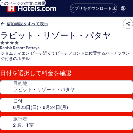
このページの本文に移動
アプリをダウンロード
宿泊施設をすべて表示
ラビット・リゾート・パタヤ
4.0
Rabbit Resort Pattaya
つ
ジョムティエン ビーチ近くでビーチフロントに位置するバー / ラウン
星
ジ付きのホテル
宿
泊
日付を選択して料金を確認
施
設
目的地
日付
旅行者