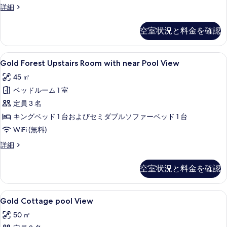
す
る
Gold
詳細
べ
Antique
Downstairs
て
空室状況と料金を確認
Room
の
with
Forest
写
Gold
Gold Forest Upstairs Room 
3
View
Gold Forest Upstairs Room with near Pool View
真
Forest
の
45 ㎡
を
詳
Upstairs
細
ベッドルーム 1 室
Room
表
with
定員 3 名
示
near
キングベッド 1 台およびセミダブルソファーベッド 1 台
す
Pool
WiFi (無料)
る
View
Gold
詳細
の
Forest
Upstairs
す
空室状況と料金を確認
Room
べ
with
て
near
Gold
Gold Cottage pool View 
2
Pool
Gold Cottage pool View
の
Cottage
View
50 ㎡
写
の
pool
詳