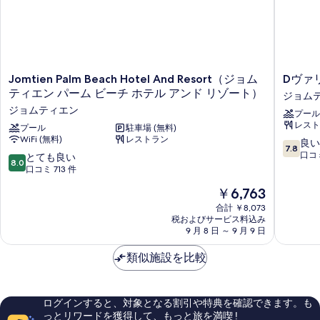
示
す
る
Jomtien
D
Jomtien Palm Beach Hotel And Resort（ジョム
Dヴァ
Palm
ヴ
ティエン パーム ビーチ ホテル アンド リゾート）
ジョム
Beach
ァ
ジョムティエン
プール
Hotel
リ
レスト
And
プール
駐車場 (無料)
ー
WiFi (無料)
レストラン
Resort（ジ
ジ
10
良い
7.8
ョ
ョ
段
口コミ
10
とても良い
8.0
ム
ム
階
段
口コミ 713 件
テ
テ
中
階
現
￥6,763
ィ
ィ
7.8、
中
在
エ
エ
良
8.0、
合計 ￥8,073
の
ン
ン
い、
税およびサービス料込み
と
料
パ
9 月 8 日 ～ 9 月 9 日
ビ
口
て
金
ー
ー
コ
も
は
ム
類似施設を比較
チ
ミ
良
￥6,763
ビ
ジ
1,002
い、
ー
ョ
件
口
チ
ム
件
コ
ログインすると、対象となる割引や特典を確認できます。も
ホ
テ
の
ミ
っとリワードを獲得して、もっと旅を満喫 !