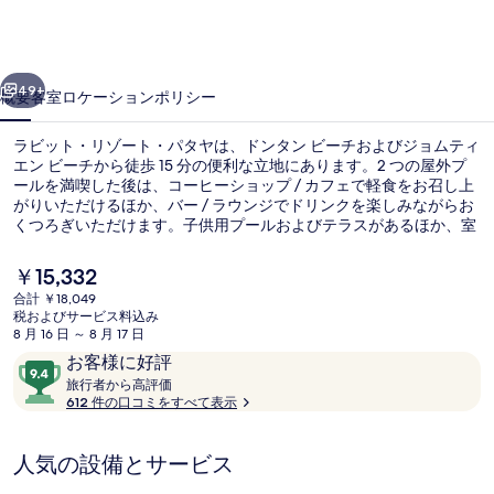
ゾ
ー
前へ
次へ
ト・
49+
概要
客室
ロケーション
ポリシー
パ
ラビット・リゾート・パタヤは、ドンタン ビーチおよびジョムティ
タ
エン ビーチから徒歩 15 分の便利な立地にあります。2 つの屋外プ
ールを満喫した後は、コーヒーショップ / カフェで軽食をお召し上
ヤ
がりいただけるほか、バー / ラウンジでドリンクを楽しみながらお
の
くつろぎいただけます。子供用プールおよびテラスがあるほか、室
内には冷蔵庫や電子レンジなどの便利な設備が備わっています。旅
写
行者は親切なスタッフを高く評価しています。
現
￥15,332
在
真
合計 ￥18,049
の
税およびサービス料込み
衛生基準
ギ
料
8 月 16 日 ～ 8 月 17 日
金
口
10
お客様に好評
ャ
は
コ
旅
段
旅行者から高評価
￥15,332
ラ
行
612 件の口コミをすべて表示
ミ
階
で
者
す
中
リ
か
9.4、
人気の設備とサービス
ら
ー
お
高