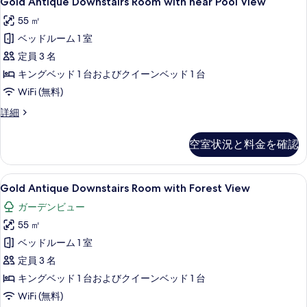
Gold Antique Downstairs Room with near Pool View
真
Antique
の
55 ㎡
を
詳
Downstairs
細
ベッドルーム 1 室
Room
表
with
定員 3 名
示
near
キングベッド 1 台およびクイーンベッド 1 台
す
Pool
WiFi (無料)
る
View
Gold
詳細
の
Antique
Downstairs
す
空室状況と料金を確認
Room
べ
with
て
near
Gold
Gold Antique Downstairs Room with
3
Pool
Gold Antique Downstairs Room with Forest View
の
Antique
View
ガーデンビュー
写
の
Downstairs
詳
55 ㎡
真
Room
細
with
ベッドルーム 1 室
を
Forest
定員 3 名
表
View
キングベッド 1 台およびクイーンベッド 1 台
示
の
WiFi (無料)
す