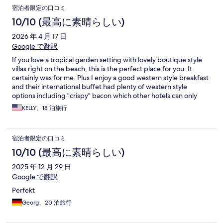
宿泊者限定の口コミ
10/10 (最高に素晴らしい)
2026 年 4 月 17 日
Google で翻訳
If you love a tropical garden setting with lovely boutique style
villas right on the beach, this is the perfect place for you. It
certainly was for me. Plus I enjoy a good western style breakfast
and their international buffet had plenty of western style
options including "crispy" bacon which other hotels can only
label as crispy because their finished product certainly is not.
KELLY、18 泊旅行
Another plus for me is the broad selection of cable TV news
channels which I watch upon waking up and before going to
sleep after a long day outdoors hiking or at the beach. To
宿泊者限定の口コミ
conclude, all the other aspects of a wonderful hotel such as a
high quality staff and cleanliness are a given here.
10/10 (最高に素晴らしい)
2025 年 12 月 29 日
Google で翻訳
Perfekt
Georg、20 泊旅行