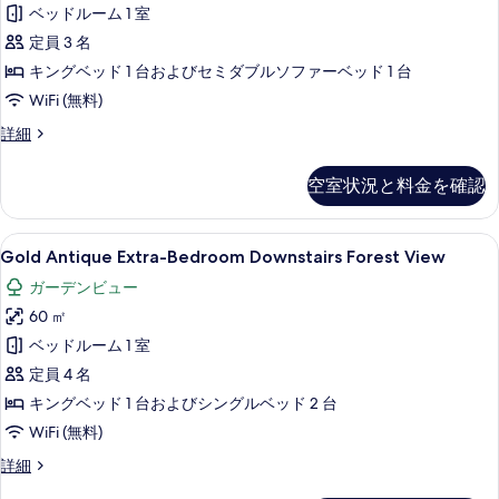
詳
ベッドルーム 1 室
の
Room
細
with
定員 3 名
写
near
キングベッド 1 台およびセミダブルソファーベッド 1 台
真
Pool
WiFi (無料)
を
View
表
Gold
詳細
の
Forest
示
Downstairs
す
空室状況と料金を確認
す
Room
べ
with
る
て
near
Gold
Gold Antique Extra-Bedroom
2
Pool
Gold Antique Extra-Bedroom Downstairs Forest View
の
Antique
View
ガーデンビュー
写
の
Extra-
詳
60 ㎡
真
Bedroom
細
Downstairs
ベッドルーム 1 室
を
Forest
定員 4 名
表
View
キングベッド 1 台およびシングルベッド 2 台
示
の
WiFi (無料)
す
す
る
Gold
詳細
べ
Antique