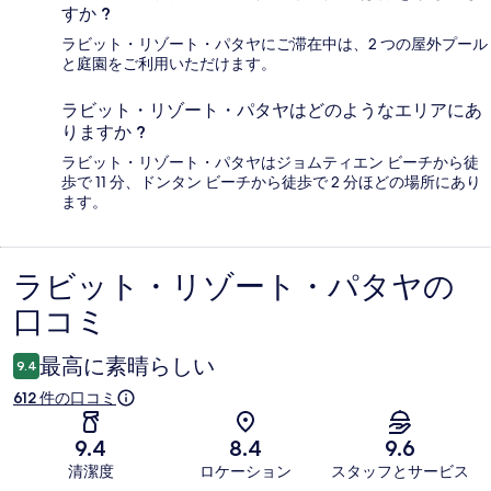
すか ?
ラビット・リゾート・パタヤにご滞在中は、2 つの屋外プール
と庭園をご利用いただけます。
ラビット・リゾート・パタヤはどのようなエリアにあ
りますか ?
ラビット・リゾート・パタヤはジョムティエン ビーチから徒
歩で 11 分、ドンタン ビーチから徒歩で 2 分ほどの場所にあり
ます。
ラビット・リゾート・パタヤの
口
口コミ
コ
ミ
最高に素晴らしい
9.4
612 件の口コミ
9.4
8.4
9.6
清潔度
ロケーション
スタッフとサービス