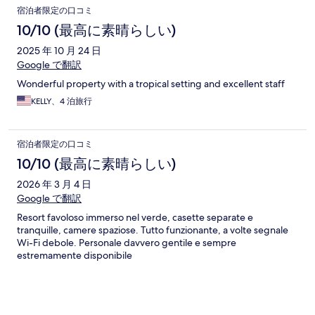
宿泊者限定の口コミ
10/10 (最高に素晴らしい)
2025 年 10 月 24 日
Google で翻訳
Wonderful property with a tropical setting and excellent staff
KELLY、4 泊旅行
宿泊者限定の口コミ
10/10 (最高に素晴らしい)
2026 年 3 月 4 日
Google で翻訳
Resort favoloso immerso nel verde, casette separate e
tranquille, camere spaziose. Tutto funzionante, a volte segnale
Wi-Fi debole. Personale davvero gentile e sempre
estremamente disponibile