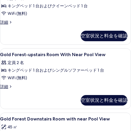
の
Room
細
キングベッド 1 台およびクイーンベッド 1 台
With
写
Forest
WiFi (無料)
真
View
Gold
詳細
を
の
Antique
表
Room
す
空室状況と料金を確認
示
With
べ
Forest
す
View
て
Gold
シャワー、バスアメニティ (無料)、
る
2
の
Gold Forest-upstairs Room With Near Pool View
の
Forest-
詳
定員 2 名
細
upstairs
写
キングベッド 1 台およびシングルソファーベッド 1 台
Room
真
With
WiFi (無料)
を
Near
Gold
詳細
表
Pool
Forest-
示
upstairs
View
空室状況と料金を確認
Room
す
の
With
る
す
Near
Gold
セーフティボックス (室内)、デスク、
2
Pool
Gold Forest Downstairs Room with near Pool View
べ
Forest
View
45 ㎡
て
の
Downstairs