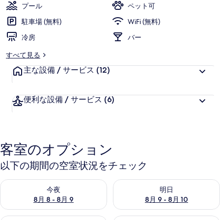
評
客
プール
ペット可
価
様
駐車場 (無料)
WiFi (無料)
に
冷房
好
バー
評
すべて見る
件
主な設備 / サービス
の
(12)
口
コ
便利な設備 / サービス
(6)
ミ
客室のオプション
以下の期間の空室状況をチェック
今夜 8月 8 - 8月 9 の空室状況をチェック
明日 8月 9 - 8月 10 の空室
今夜
明日
8月 8 - 8月 9
8月 9 - 8月 10