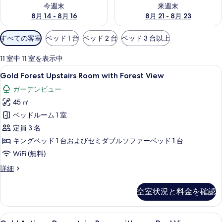
今週末 8月 14 - 8月 16 の空室状況をチェック
来週末 8月 21 - 8月 23 の
今週末
来週末
8月 14 - 8月 16
8月 21 - 8月 23
利
すべての客室
ベッド 1 台
ベッド 2 台
ベッド 3 台以上
用
可
11 室中 11 室を表示中
能
Gold
Gold Forest Upstairs Room with F
4
Gold Forest Upstairs Room with Forest View
な
Forest
客
ガーデンビュー
Upstairs
室
45 ㎡
Room
の
with
ベッドルーム 1 室
絞
Forest
定員 3 名
り
View
キングベッド 1 台およびセミダブルソファーベッド 1 台
込
の
WiFi (無料)
み
す
条
Gold
詳細
べ
件
Forest
Upstairs
て
空室状況と料金を確認
Room
の
with
Forest
写
Gold
Gold Antique Downstairs Room wi
1
View