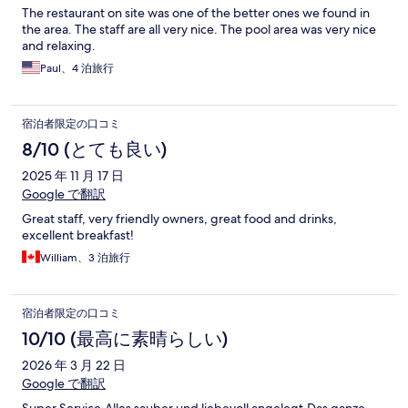
The restaurant on site was one of the better ones we found in
the area. The staff are all very nice. The pool area was very nice
and relaxing.
Paul、4 泊旅行
宿泊者限定の口コミ
8/10 (とても良い)
2025 年 11 月 17 日
Google で翻訳
Great staff, very friendly owners, great food and drinks,
excellent breakfast!
William、3 泊旅行
宿泊者限定の口コミ
10/10 (最高に素晴らしい)
2026 年 3 月 22 日
Google で翻訳