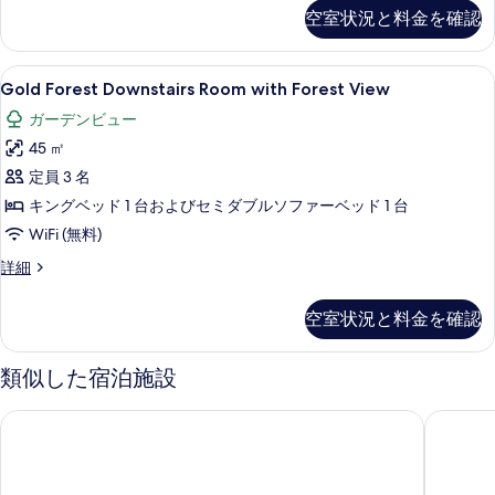
Extra-
て
空室状況と料金を確認
Bedroom
の
Downstairs
Forest
写
Gold
セーフティボックス (室内)、デスク、
2
View
Gold Forest Downstairs Room with Forest View
真
Forest
の
ガーデンビュー
を
詳
Downstairs
細
45 ㎡
Room
表
with
定員 3 名
示
Forest
キングベッド 1 台およびセミダブルソファーベッド 1 台
す
View
WiFi (無料)
る
の
Gold
詳細
す
Forest
Downstairs
べ
空室状況と料金を確認
Room
て
with
Forest
の
類似した宿泊施設
View
写
の
Jomtien Palm Beach Hotel And Resort（ジョムティ
Dヴァリ
真
詳
細
を
表