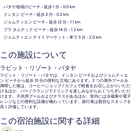
パタヤ地域のビーチ
- 徒歩 1 分
- 0.0 km
ドンタン ビーチ
- 徒歩 2 分
- 0.2 km
ジョムティエン ビーチ
- 徒歩 12 分
- 1.1 km
プラ タムナック ビーチ
- 徒歩 14 分
- 1.2 km
ジョムティエン ナイトマーケット
- 車で 3 分
- 2.0 km
この施設について
ラビット・リゾート・パタヤ
ラビット・リゾート・パタヤは、ドンタン ビーチおよびジョムティエ
ン ビーチから徒歩 15 分の便利な立地にあります。2 つの屋外プールを
満喫した後は、コーヒーショップ / カフェで軽食をお召し上がりいただ
けるほか、バー / ラウンジでドリンクを楽しみながらおくつろぎいただ
けます。子供用プールおよびテラスがあるほか、室内には冷蔵庫や電子
レンジなどの便利な設備が備わっています。旅行者は親切なスタッフを
高く評価しています。
この宿泊施設に関する詳細