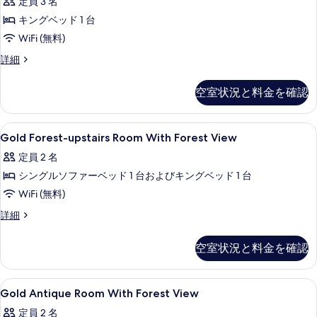
定員 3 名
真
View
細
の
キングベッド 1 台
を
す
WiFi (無料)
表
べ
示
Gold
詳細
Cottage
て
す
pool
空室状況と料金を確認
の
る
View
の
写
詳
Gold
セーフティボックス (室内)、デスク、
真
2
細
Gold Forest-upstairs Room With Forest View
Forest-
を
定員 2 名
upstairs
表
シングルソファーベッド 1 台およびキングベッド 1 台
Room
示
With
WiFi (無料)
す
Forest
Gold
詳細
る
View
Forest-
upstairs
の
空室状況と料金を確認
Room
す
With
Forest
べ
Gold
セーフティボックス (室内)、デスク、
1
View
Gold Antique Room With Forest View
て
Antique
の
定員 2 名
詳