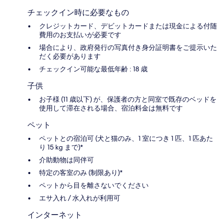
チェックイン時に必要なもの
クレジットカード、デビットカードまたは現金による付随
費用のお支払いが必要です
場合により、政府発行の写真付き身分証明書をご提示いた
だく必要があります
チェックイン可能な最低年齢 : 18 歳
子供
お子様 (11 歳以下) が、保護者の方と同室で既存のベッドを
使用して滞在される場合、宿泊料金は無料です
ペット
ペットとの宿泊可 (犬と猫のみ、1 室につき 1 匹、1 匹あた
り 15 kg まで)*
介助動物は同伴可
特定の客室のみ (制限あり)*
ペットから目を離さないでください
エサ入れ / 水入れが利用可
インターネット