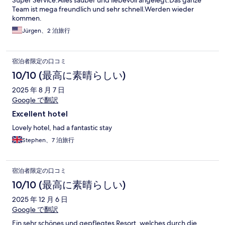
Super Service.Alles sauber und liebevoll angelegt.Das ganze
Team ist mega freundlich und sehr schnell.Werden wieder
kommen.
Jürgen、2 泊旅行
宿泊者限定の口コミ
10/10 (最高に素晴らしい)
2025 年 8 月 7 日
Google で翻訳
Excellent hotel
Lovely hotel, had a fantastic stay
Stephen、7 泊旅行
宿泊者限定の口コミ
10/10 (最高に素晴らしい)
2025 年 12 月 6 日
Google で翻訳
Ein sehr schönes und gepflegtes Resort, welches durch die