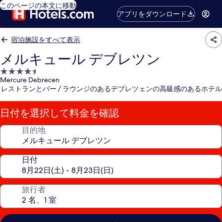
このページの本文に移動
アプリをダウンロード
宿泊施設をすべて表示
メルキュール デブレツン
4.5
Mercure Debrecen
つ
レストランとバー / ラウンジのあるデブレツェンの高級感のあるホテル
星
宿
日付を選択して料金を確認
泊
施
目的地
設
日付
旅行者