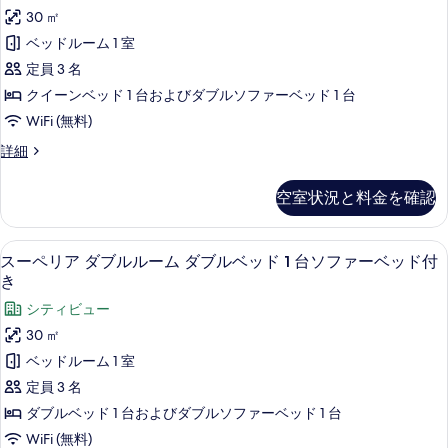
ル
ム
30 ㎡
の
の
ル
ベッドルーム 1 室
写
詳
ー
細
定員 3 名
真
ム
クイーンベッド 1 台およびダブルソファーベッド 1 台
を
ク
WiFi (無料)
表
イ
示
Privilege
詳細
ー
ダ
す
ブ
ン
空室状況と料金を確認
る
ル
ベ
ル
ッ
ー
スーペリア ダブルルーム ダブルベッド
ス
9
ム
スーペリア ダブルルーム ダブルベッド 1 台ソファーベッド付
ド
ー
ク
き
1
イ
ペ
シティビュー
ー
台
リ
ン
30 ㎡
ソ
ベ
ア
ベッドルーム 1 室
ッ
フ
ダ
ド
定員 3 名
ァ
1
ブ
ダブルベッド 1 台およびダブルソファーベッド 1 台
ー
台
ル
ソ
WiFi (無料)
ベ