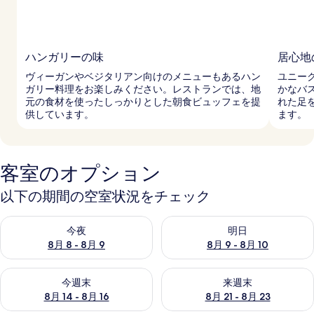
ハンガリーの味
居心地
ヴィーガンやベジタリアン向けのメニューもあるハン
ユニー
ガリー料理をお楽しみください。レストランでは、地
かなバ
元の食材を使ったしっかりとした朝食ビュッフェを提
れた足
供しています。
ます。
客室のオプション
以下の期間の空室状況をチェック
今夜 8月 8 - 8月 9 の空室状況をチェック
明日 8月 9 - 8月 10 の空室
今夜
明日
8月 8 - 8月 9
8月 9 - 8月 10
今週末 8月 14 - 8月 16 の空室状況をチェック
来週末 8月 21 - 8月 23 の
今週末
来週末
8月 14 - 8月 16
8月 21 - 8月 23