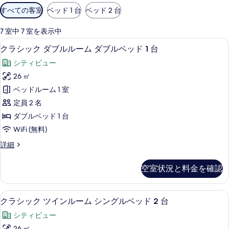
利
すべての客室
ベッド 1 台
ベッド 2 台
用
可
7 室中 7 室を表示中
能
ミニバー、セーフティボックス (室内
ク
8
クラシック ダブルルーム ダブルベッド 1 台
な
ラ
客
シティビュー
シ
室
26 ㎡
ッ
の
ベッドルーム 1 室
ク
絞
定員 2 名
り
ダ
ダブルベッド 1 台
込
ブ
WiFi (無料)
み
ル
条
ク
詳細
ル
件
ラ
ー
シ
空室状況と料金を確認
ッ
ム
ク
ダ
ダ
クラシック ツインルーム シングルベッ
ク
9
ブ
クラシック ツインルーム シングルベッド 2 台
ブ
ラ
ル
ル
シティビュー
ル
シ
ー
26 ㎡