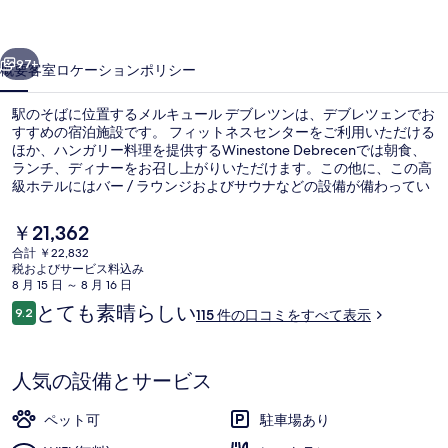
デ
前へ
次へ
ブ
97+
概要
客室
ロケーション
ポリシー
レ
駅のそばに位置するメルキュール デブレツンは、デブレツェンでお
ツ
すすめの宿泊施設です。 フィットネスセンターをご利用いただける
ほか、ハンガリー料理を提供するWinestone Debrecenでは朝食、
ン
ランチ、ディナーをお召し上がりいただけます。この他に、この高
の
級ホテルにはバー / ラウンジおよびサウナなどの設備が備わってい
ます。
写
現
￥21,362
在
真
合計 ￥22,832
の
税およびサービス料込み
外観
ギ
料
8 月 15 日 ～ 8 月 16 日
金
口
とても素晴らしい
ャ
9.2
115 件の口コミをすべて表示
は
10段階中9.2
コ
￥21,362
ラ
ミ
で
す
リ
人気の設備とサービス
ー
ペット可
駐車場あり