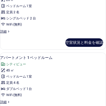
ベ
ッ
ム
ッ
ベッドルーム 1 室
ダ
ク
ブ
ド
定員 2 名
ツ
ル
1
シングルベッド 2 台
ベ
イ
台
WiFi (無料)
ッ
ン
ド
の
ク
詳細
1
ル
ラ
す
台
ー
シ
の
べ
空室状況と料金を確認
ッ
ム
詳
て
ク
細
シ
ツ
の
アパートメント 1 ベッドルーム | 
ア
9
イ
アパートメント 1 ベッドルーム
ン
写
パ
ン
グ
シティビュー
ル
真
ー
ー
ル
45 ㎡
を
ト
ム
ベ
ベッドルーム 1 室
シ
表
メ
ン
ッ
定員 4 名
示
ン
グ
ド
ダブルベッド 1 台
ル
す
ト
2
WiFi (無料)
ベ
る
1
ッ
台
ア
詳細
ベ
ド
パ