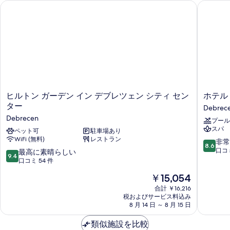
ド
ッ
ヒルトン ガーデン イン デブレツェン シティ センター
ホテル 
ド
ダ
ド
付
ブ
1
付
ル
き
き
台
ベ
の
の
の
ッ
詳
す
ド
す
細
1
べ
べ
台
て
の
て
詳
の
ヒ
ホ
ヒルトン ガーデン イン デブレツェン シティ セン
ホテル
の
細
ル
テ
ター
写
Debrec
写
ト
ル
Debrecen
真
プール
ン
デ
真
スパ
ガ
ペット可
駐車場あり
ィ
を
を
WiFi (無料)
レストラン
ー
ヴ
10
非常
8.6
表
表
デ
ィ
段
口コミ
10
最高に素晴らしい
9.4
ン
ノ
階
示
段
口コミ 54 件
示
イ
ス
中
階
す
現
す
￥15,054
ン
Debrec
8.6、
中
在
る
デ
非
9.4、
合計 ￥16,216
る
の
ブ
常
税およびサービス料込み
最
料
レ
8 月 14 日 ～ 8 月 15 日
に
高
金
ツ
良
に
は
ェ
類似施設を比較
い、
素