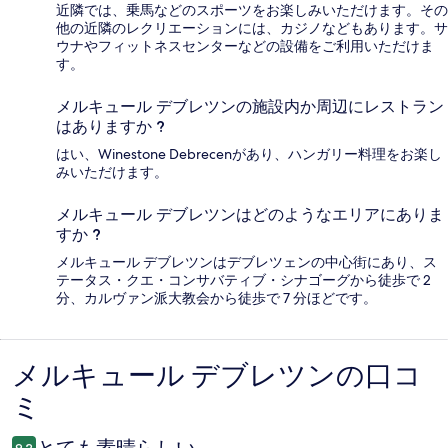
近隣では、乗馬などのスポーツをお楽しみいただけます。その
他の近隣のレクリエーションには、カジノなどもあります。サ
ウナやフィットネスセンターなどの設備をご利用いただけま
す。
メルキュール デブレツンの施設内か周辺にレストラン
はありますか ?
はい、Winestone Debrecenがあり、ハンガリー料理をお楽し
みいただけます。
メルキュール デブレツンはどのようなエリアにありま
すか ?
メルキュール デブレツンはデブレツェンの中心街にあり、ス
テータス・クエ・コンサバティブ・シナゴーグから徒歩で 2
分、カルヴァン派大教会から徒歩で 7 分ほどです。
メルキュール デブレツンの口コ
口
ミ
コ
ミ
とても素晴らしい
9.2