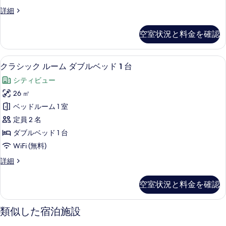
フ
ル
ス
詳細
ッ
ァ
ー
ー
ー
ド
ペ
ム
ベ
空室状況と料金を確認
リ
付
ッ
ダ
ア
ド
き
ダ
ブ
付
クラシック ルーム ダブルベッド 1 
ク
の
7
ブ
クラシック ルーム ダブルベッド 1 台
き
ル
ラ
ル
の
す
シティビュー
ル
ベ
詳
シ
べ
ー
26 ㎡
細
ッ
ッ
ム
て
ベッドルーム 1 室
ド
ダ
ク
の
ブ
定員 2 名
1
ル
ル
写
ダブルベッド 1 台
台
ベ
ー
真
WiFi (無料)
ッ
ソ
ム
ド
を
フ
ク
詳細
1
ダ
表
ラ
ァ
台
ブ
シ
示
ソ
空室状況と料金を確認
ー
ッ
ル
フ
す
ク
ベ
ァ
ベ
ル
る
類似した宿泊施設
ー
ッ
ー
ッ
ベ
ム