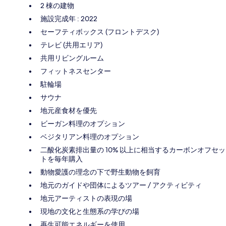
2 棟の建物
施設完成年 : 2022
セーフティボックス (フロントデスク)
テレビ (共用エリア)
共用リビングルーム
フィットネスセンター
駐輪場
サウナ
地元産食材を優先
ビーガン料理のオプション
ベジタリアン料理のオプション
二酸化炭素排出量の 10% 以上に相当するカーボンオフセッ
トを毎年購入
動物愛護の理念の下で野生動物を飼育
地元のガイドや団体によるツアー / アクティビティ
地元アーティストの表現の場
現地の文化と生態系の学びの場
再生可能エネルギーを使用