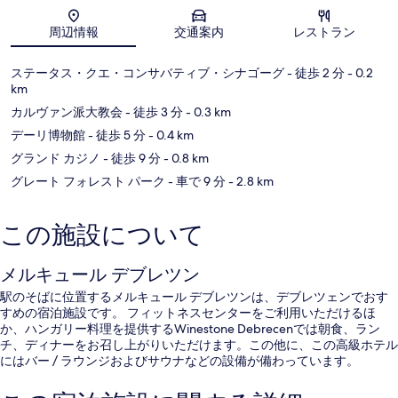
地図
周辺情報
交通案内
レストラン
ステータス・クエ・コンサバティブ・シナゴーグ
- 徒歩 2 分
- 0.2
km
カルヴァン派大教会
- 徒歩 3 分
- 0.3 km
デーリ博物館
- 徒歩 5 分
- 0.4 km
グランド カジノ
- 徒歩 9 分
- 0.8 km
グレート フォレスト パーク
- 車で 9 分
- 2.8 km
この施設について
メルキュール デブレツン
駅のそばに位置するメルキュール デブレツンは、デブレツェンでおす
すめの宿泊施設です。 フィットネスセンターをご利用いただけるほ
か、ハンガリー料理を提供するWinestone Debrecenでは朝食、ラン
チ、ディナーをお召し上がりいただけます。この他に、この高級ホテル
にはバー / ラウンジおよびサウナなどの設備が備わっています。