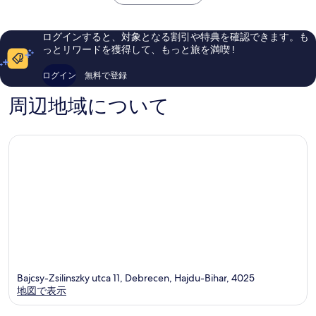
￥15,054
ン
口
晴
シ
コ
ら
テ
ミ
し
ログインすると、対象となる割引や特典を確認できます。も
ィ
248
い、
っとリワードを獲得して、もっと旅を満喫 !
セ
件
口
ン
件
コ
ログイン
無料で登録
タ
の
ミ
ー
口
54
周辺地域について
Debrecen
コ
件
ミ
件
の
口
コ
ミ
Bajcsy-Zsilinszky utca 11, Debrecen, Hajdu-Bihar, 4025
地図で表示