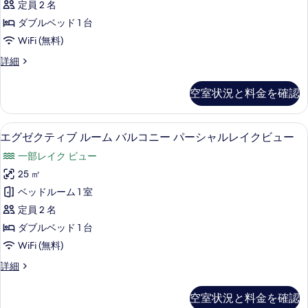
ャ
定員 2 名
槽
テ
パ
ル
ダブルベッド 1 台
ィ
ー
レ
WiFi (無料)
シ
ブ
イ
ャ
エ
詳細
ル
ル
グ
ク
レ
ー
ゼ
空室状況と料金を確認
ビ
イ
ク
ム
ク
テ
ュ
バ
ビ
ィ
エグゼクティブ ルーム バルコニー パ
エ
ー
ュ
17
ブ
エグゼクティブ ルーム バルコニー パーシャルレイクビュー
ル
ー
グ
ル
の
コ
一部レイク ビュー
の
ー
ゼ
す
詳
ム
ニ
25 ㎡
ク
細
べ
バ
ー
ベッドルーム 1 室
ル
テ
て
コ
の
定員 2 名
ィ
の
ニ
す
ダブルベッド 1 台
ー
ブ
写
べ
WiFi (無料)
の
ル
真
詳
て
エ
詳細
細
ー
を
グ
の
ム
ゼ
表
空室状況と料金を確認
写
ク