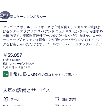
テ
前へ
次へ
ル
139+
概要
客室
ロケーション
ポリシー
シ
アレヴック ホテル シルミオーネは立地が良く、スカリゲル城およ
ル
びセンター アクアリア スパ アンド ウェルネス センターから徒歩 15
分圏内です。季節限定屋外プールをご利用いただけるほか、コーヒ
ミ
ーショップ / カフェでは軽食、2 か所のバー / ラウンジではドリン
オ
クをお楽しみいただけます。プールサイドバー、スナックバー / デ
リ、および庭園などの人気設備があります。旅行者は親切なスタッ
ー
フやロケーションを評価しています。
現
￥55,057
在
ネ
合計 ￥61,584
の
税およびサービス料込み
ジュニア スイート スパ浴槽 パーシャ
の
料
8 月 11 日 ～ 8 月 12 日
金
口
非常に良い
写
8.6
216 件の口コミをすべて表示
は
10段階中8.6
コ
￥55,057
真
ミ
で
す
ギ
人気の設備とサービス
ャ
プール
朝食 (無料)
ラ