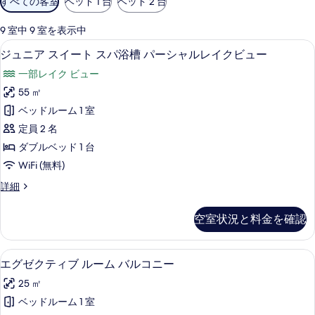
すべての客室
ベッド 1 台
ベッド 2 台
用
可
9 室中 9 室を表示中
能
ジュニア スイート スパ浴槽 パーシャ
ジ
17
ジュニア スイート スパ浴槽 パーシャルレイクビュー
な
ュ
客
一部レイク ビュー
ニ
室
55 ㎡
ア
の
ベッドルーム 1 室
ス
絞
定員 2 名
り
イ
ダブルベッド 1 台
込
ー
WiFi (無料)
み
ト
条
ジ
詳細
ス
件
ュ
パ
ニ
空室状況と料金を確認
ア
浴
ス
槽
イ
エグゼクティブ ルーム バルコニー |
エ
12
ー
エグゼクティブ ルーム バルコニー
パ
グ
ト
ー
25 ㎡
ス
ゼ
パ
シ
ベッドルーム 1 室
ク
浴