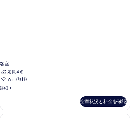
客室
定員 4 名
WiFi (無料)
客
詳細
室
の
空室状況と料金を確認
詳
細