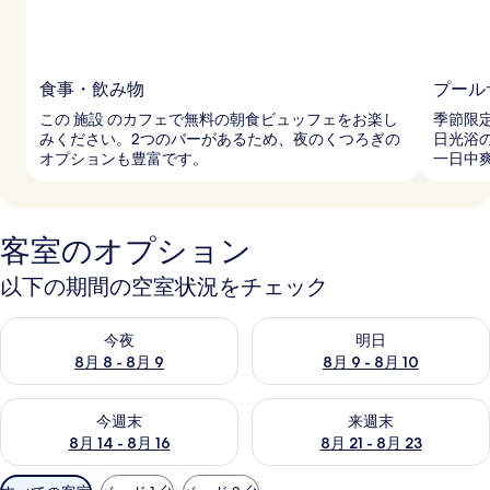
食事・飲み物
プール
この 施設 のカフェで無料の朝食ビュッフェをお楽し
季節限
みください。2つのバーがあるため、夜のくつろぎの
日光浴
オプションも豊富です。
一日中
客室のオプション
以下の期間の空室状況をチェック
今夜 8月 8 - 8月 9 の空室状況をチェック
明日 8月 9 - 8月 10 の空室
今夜
明日
8月 8 - 8月 9
8月 9 - 8月 10
今週末 8月 14 - 8月 16 の空室状況をチェック
来週末 8月 21 - 8月 23 の
今週末
来週末
8月 14 - 8月 16
8月 21 - 8月 23
利