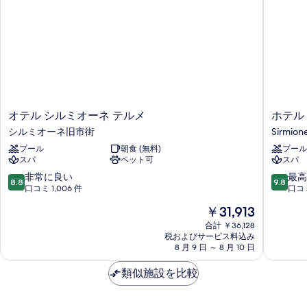
オ
ホ
オテル シルミオーネ テルメ
ホテル
テ
テ
シルミオーネ旧市街
Sirmion
ル
ル
プール
朝食 (無料)
プール
シ
ヴ
スパ
ペット可
スパ
ル
ィ
ミ
ン
10
10
非常に良い
最高
8.8
9.8
オ
チ
段
段
口コミ 1,006 件
口コミ
ー
シ
階
階
現
￥31,913
ネ
ル
中
中
在
テ
ミ
8.8、
9.8、
合計 ￥36,128
の
ル
税およびサービス料込み
オ
非
最
料
8 月 9 日 ～ 8 月 10 日
メ
ー
常
高
金
シ
ネ
に
に
は
類似施設を比較
ル
Sirmion
良
素
￥31,913
ミ
い、
晴
オ
口
ら