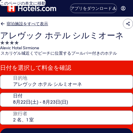
このページの本文に移動
アプリをダウンロード
宿泊施設をすべて表示
アレヴック ホテル シルミオーネ
4.0
Alevic Hotel Sirmione
つ
スカリゲル城近くでビーチに位置するプールバー付きのホテル
星
宿
日付を選択して料金を確認
泊
施
目的地
設
日付
旅行者