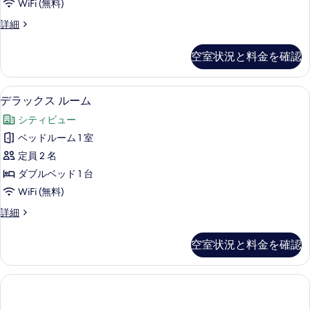
て
WiFi (無料)
詳
ブ
べ
の
細
エ
詳細
ト
て
グ
写
リ
ゼ
の
空室状況と料金を確認
真
ク
プ
写
テ
を
ル
真
ィ
デラックス ルーム | 高級寝具、羽毛
デ
表
10
ブ
デラックス ルーム
ル
を
ラ
ト
示
ー
シティビュー
表
リ
ッ
す
プ
ム
ベッドルーム 1 室
示
ク
る
ル
バ
定員 2 名
す
ル
ス
ー
ル
ダブルベッド 1 台
る
ル
ム
コ
WiFi (無料)
バ
ー
ニ
ル
デ
詳細
ム
コ
ラ
ー
ニ
の
ッ
空室状況と料金を確認
の
ー
ク
す
の
ス
す
べ
詳
ル
べ
細
ー
て
ム
て
の