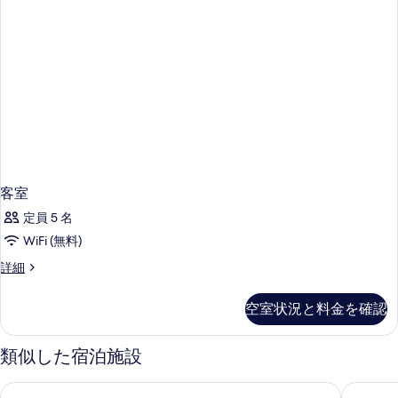
客室
定員 5 名
WiFi (無料)
客
詳細
室
の
空室状況と料金を確認
詳
細
類似した宿泊施設
オテル シルミオーネ テルメ
ホテル 