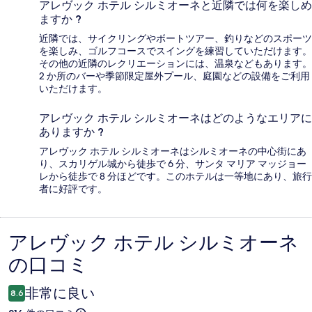
アレヴック ホテル シルミオーネと近隣では何を楽しめ
ますか ?
近隣では、サイクリングやボートツアー、釣りなどのスポーツ
を楽しみ、ゴルフコースでスイングを練習していただけます。
その他の近隣のレクリエーションには、温泉などもあります。
2 か所のバーや季節限定屋外プール、庭園などの設備をご利用
いただけます。
アレヴック ホテル シルミオーネはどのようなエリアに
ありますか ?
アレヴック ホテル シルミオーネはシルミオーネの中心街にあ
り、スカリゲル城から徒歩で 6 分、サンタ マリア マッジョー
レから徒歩で 8 分ほどです。このホテルは一等地にあり、旅行
者に好評です。
アレヴック ホテル シルミオーネ
口
の口コミ
コ
ミ
非常に良い
8.6