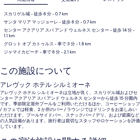
スカリゲル城
- 徒歩 8 分
- 0.7 km
サンタ マリア マッジョーレ
- 徒歩 8 分
- 0.7 km
センター アクアリア スパ アンド ウェルネス センター
- 徒歩 14 分
-
1.1 km
グロット オブ カトゥルス
- 車で 3 分
- 1.8 km
ジャマイカビーチ
- 車で 8 分
- 2.1 km
この施設について
アレヴック ホテル シルミオーネ
アレヴック ホテル シルミオーネは立地が良く、スカリゲル城およびセ
ンター アクアリア スパ アンド ウェルネス センターから徒歩 15 分圏内
です。季節限定屋外プールをご利用いただけるほか、コーヒーショップ
/ カフェでは軽食、2 か所のバー / ラウンジではドリンクをお楽しみい
ただけます。プールサイドバー、スナックバー / デリ、および庭園など
の人気設備があります。旅行者は親切なスタッフやロケーションを評価
しています。