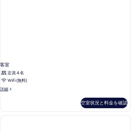
の
の
詳
写
写
細
真
真
を
を
表
表
示
示
す
す
る
る
客室
定員 4 名
WiFi (無料)
客
詳細
室
の
空室状況と料金を確認
詳
細