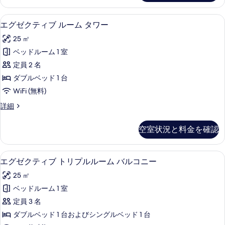
バ
示
テ
真
ル
す
ィ
エグゼクティブ ルーム タワー | 高
エ
を
13
ブ
エグゼクティブ ルーム タワー
コ
る
グ
ル
表
ニ
25 ㎡
ー
ゼ
示
ム
ー
ベッドルーム 1 室
ク
す
バ
パ
定員 2 名
ル
テ
る
コ
ー
ダブルベッド 1 台
ィ
ニ
シ
WiFi (無料)
ー
ブ
ャ
パ
エ
詳細
ル
ー
グ
ル
シ
ー
ゼ
空室状況と料金を確認
レ
ャ
ク
ム
ル
テ
イ
タ
レ
ィ
エグゼクティブ トリプルルーム バルコ
エ
ク
イ
7
ブ
エグゼクティブ トリプルルーム バルコニー
ワ
ク
グ
ル
ビ
ー
25 ㎡
ビ
ー
ゼ
ュ
ュ
ム
の
ベッドルーム 1 室
ク
ー
ー
タ
す
定員 3 名
の
ワ
テ
の
詳
ー
べ
ダブルベッド 1 台およびシングルベッド 1 台
ィ
す
細
の