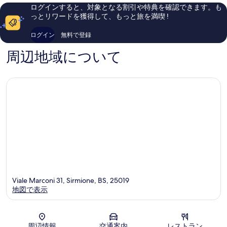
ー
コ
し
ログインすると、対象となる割引や特典を確認できます。も
ネ
ミ
い、
っとリワードを獲得して、もっと旅を満喫 !
旧
1,006
口
市
件
コ
ログイン
無料で登録
街
件
ミ
の
225
周辺地域について
口
件
コ
件
ミ
の
口
コ
ミ
Viale Marconi 31, Sirmione, BS, 25019
地図で表示
地図
周辺情報
交通案内
レストラン