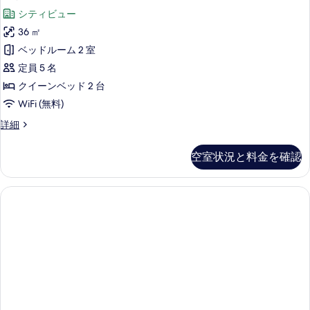
イ
プ
す
シティビュー
ル
ー
ル
べ
36 ㎡
ト
ー
て
ベッドルーム 2 室
ム
の
の
の
定員 5 名
す
詳
写
クイーンベッド 2 台
細
べ
真
WiFi (無料)
て
を
ス
詳細
の
イ
表
写
ー
空室状況と料金を確認
示
ト
真
の
す
を
詳
る
細
表
示
す
る