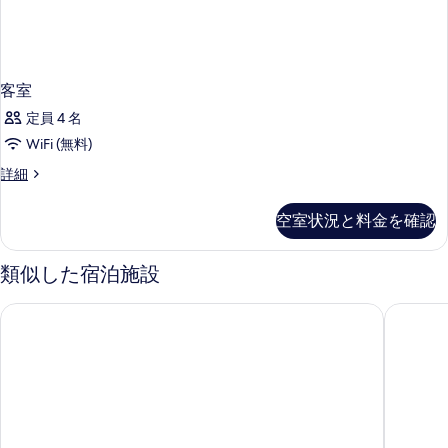
客室
定員 4 名
WiFi (無料)
客
詳細
室
の
空室状況と料金を確認
詳
細
類似した宿泊施設
オテル シルミオーネ テルメ
ホテル 