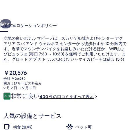
ー
ノ
前へ
次へ
の
50+
概要
客室
ロケーション
ポリシー
写
立地の良いホテル マビーノは、スカリゲル城およびセンター アク
真
アリア スパ アンド ウェルネス センターから徒歩わずか 10 分圏内で
す。近隣でマウンテンバイクをお楽しみいただけるほか、WiFiおよ
ギ
びビュッフェ (毎日 7:30 ～ 10:30) を無料でご利用いただけます。ま
ャ
た、グロット オブ カトゥルスおよびジャマイカビーチは徒歩 15 分
圏内にあります。旅行者は親切なスタッフを高く評価しています。
ラ
現
￥20,576
在
リ
合計 ￥26,936
の
税およびサービス料込み
スーペリア ルーム | 施設からの眺望
ー
料
9 月 2 日 ～ 9 月 3 日
金
口
非常に良い
8.8
400 件の口コミをすべて表示
は
10段階中8.8
コ
￥20,576
ミ
で
す
人気の設備とサービス
朝食 (無料)
ペット可