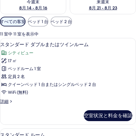
今週末
来週末
8月 14 - 8月 16
8月 21 - 8月 23
利
すべての客室
ベッド 1 台
ベッド 2 台
用
可
11 室中 11 室を表示中
能
スタンダード ダブルまたはツインルー
ス
5
スタンダード ダブルまたはツインルーム
な
タ
客
シティビュー
ン
室
17 ㎡
ダ
の
ベッドルーム 1 室
ー
絞
定員 2 名
り
ド
クイーンベッド 1 台またはシングルベッド 2 台
込
ダ
WiFi (無料)
み
ブ
条
ス
詳細
ル
件
タ
ま
ン
空室状況と料金を確認
ダ
た
ー
は
ド
スタンダード ルーム | ミニバー、セ
ス
6
ダ
スタンダード ルーム