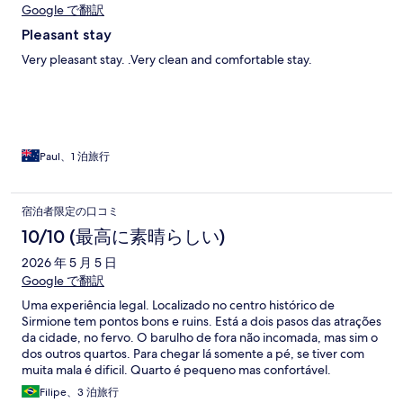
Google で翻訳
Pleasant stay
Very pleasant stay. .Very clean and comfortable stay.
Paul、1 泊旅行
宿泊者限定の口コミ
10/10 (最高に素晴らしい)
2026 年 5 月 5 日
Google で翻訳
Uma experiência legal. Localizado no centro histórico de
Sirmione tem pontos bons e ruins. Está a dois pasos das atrações
da cidade, no fervo. O barulho de fora não incomada, mas sim o
dos outros quartos. Para chegar lá somente a pé, se tiver com
muita mala é dificil. Quarto é pequeno mas confortável.
Chuveiro com cortina. Café da manhã muito bom, incluído na
Filipe、3 泊旅行
diária.