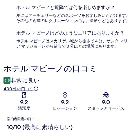
ホテル マビーノと近隣では何を楽しめますか ?
夏にはアーチェリーなどのスポーツをお楽しみいただけます。
その他の近隣のレクリエーションには、温泉などもあります。
ホテル マビーノはどのようなエリアにありますか ?
ホテル マビーノはスカリゲル城から徒歩で 4 分、サンタ マリ
ア マッジョーレから徒歩で 3 分ほどの場所にあります。
ホテル マビーノの口コミ
口
コ
非常に良い
8.8
ミ
400 件の口コミ
9.2
9.2
9.0
清潔度
ロケーション
スタッフとサービス
口
宿泊者限定の口コミ
コ
10/10 (最高に素晴らしい)