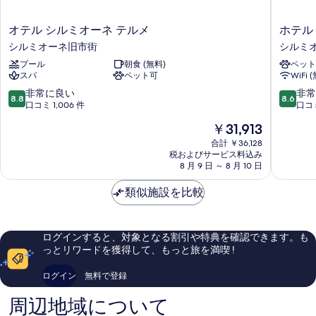
オ
ホ
オテル シルミオーネ テルメ
ホテル
テ
テ
シルミオーネ旧市街
シルミ
ル
ル
プール
朝食 (無料)
ペット
シ
コ
スパ
ペット可
WiFi 
ル
ル
ミ
テ
10
10
非常に良い
非常
8.8
8.6
オ
レ
段
段
口コミ 1,006 件
口コミ
ー
ジ
階
階
現
￥31,913
ネ
ー
中
中
在
テ
ナ
8.8、
8.6、
合計 ￥36,128
の
ル
税およびサービス料込み
シ
非
非
料
8 月 9 日 ～ 8 月 10 日
メ
ル
常
常
金
シ
ミ
に
に
は
類似施設を比較
ル
オ
良
良
￥31,913
ミ
ー
い、
い、
オ
ネ
口
口
ー
旧
コ
コ
ログインすると、対象となる割引や特典を確認できます。も
ネ
市
ミ
ミ
っとリワードを獲得して、もっと旅を満喫 !
旧
街
1,006
269
市
件
件
ログイン
無料で登録
街
件
件
の
の
周辺地域について
口
口