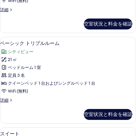
す
WiFi (無料)
部
る
ベ
詳細
屋
ー
の
シ
空室状況と料金を確認
ッ
す
ク
べ
4
ベーシック トリプルルーム | ミニバ
ベ
4
人
て
ベーシック トリプルルーム
ー
部
の
シティビュー
屋
シ
写
の
21 ㎡
ッ
詳
真
ベッドルーム 1 室
細
ク
を
定員 3 名
ト
表
クイーンベッド 1 台およびシングルベッド 1 台
リ
示
WiFi (無料)
プ
す
ベ
詳細
ル
ー
る
ル
シ
空室状況と料金を確認
ッ
ー
ク
ム
ト
ミニバー、セーフティボックス (室内
ス
5
リ
スイート
の