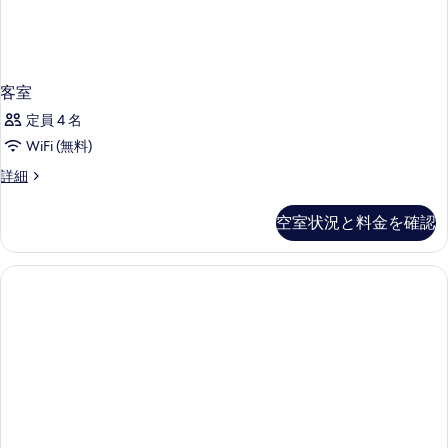
客室
定員 4 名
WiFi (無料)
客
詳細
室
の
空室状況と料金を確認
詳
細