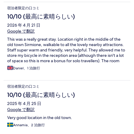
宿泊者限定の口コミ
10/10 (最高に素晴らしい)
2026 年 4 月 21 日
Google で翻訳
This was a really great stay. Location right in the middle of the
old town Sirmione, walkable to all the lovely nearby attractions.
Staff super warm and friendly, very helpful. They allowed me to
store my bicycle in the reception area (although there isn't a lot
of space so this is more a bonus for solo travellers). The room
was comfortable and well equipped. If you want a view you
Daniel、1 泊旅行
should probably ask for one / pay that bit more. But for me this
was just right, exactly what I paid for. Bed firm and big. So
good. Thank you!
宿泊者限定の口コミ
10/10 (最高に素晴らしい)
2025 年 4 月 25 日
Google で翻訳
Very good location in the old town.
Annamia、2 泊旅行