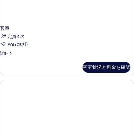
客室
定員 4 名
WiFi (無料)
客
詳細
室
の
空室状況と料金を確認
詳
細