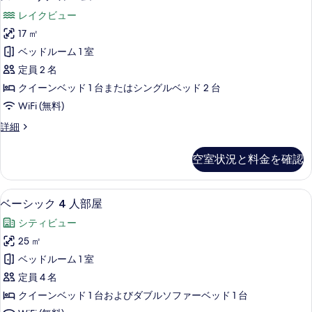
ー
ム
写
レイクビュー
の
ペ
詳
真
17 ㎡
リ
細
を
ベッドルーム 1 室
ア
表
定員 2 名
ル
示
クイーンベッド 1 台またはシングルベッド 2 台
ー
す
WiFi (無料)
ム
る
ス
詳細
の
ー
す
ペ
空室状況と料金を確認
リ
べ
ア
て
ル
ベーシック 4 人部屋 | ミニバー、
ベ
5
ー
ベーシック 4 人部屋
の
ー
ム
写
シティビュー
の
シ
詳
真
25 ㎡
ッ
細
を
ベッドルーム 1 室
ク
表
定員 4 名
4
示
クイーンベッド 1 台およびダブルソファーベッド 1 台
人