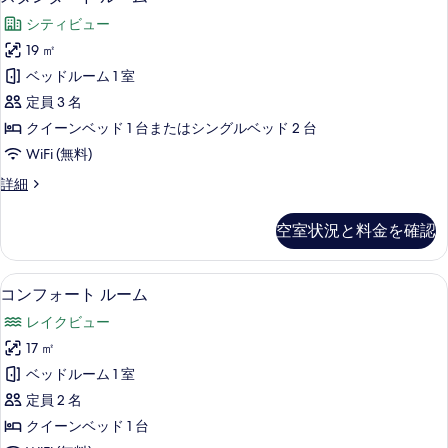
ツ
タ
ブ
イ
シティビュー
ル
ン
ま
ン
19 ㎡
ダ
た
ル
ベッドルーム 1 室
は
ー
ツ
ー
定員 3 名
ド
イ
ム
クイーンベッド 1 台またはシングルベッド 2 台
ン
ル
の
WiFi (無料)
ル
ー
ー
す
ス
詳細
ム
ム
タ
べ
の
の
ン
詳
空室状況と料金を確認
て
ダ
す
細
ー
の
べ
ド
コンフォート ルーム | ミニバー、セ
コ
写
5
ル
コンフォート ルーム
て
ン
ー
真
の
レイクビュー
ム
フ
を
の
写
17 ㎡
ォ
表
詳
真
ベッドルーム 1 室
細
ー
示
を
定員 2 名
ト
す
表
クイーンベッド 1 台
ル
る