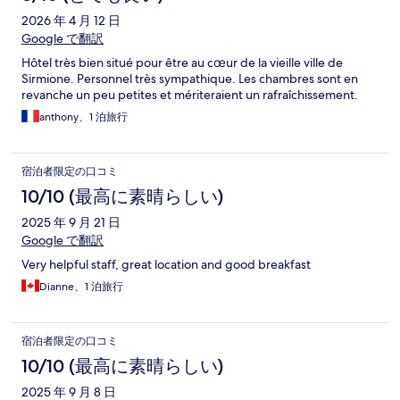
2026 年 4 月 12 日
Google で翻訳
Hôtel très bien situé pour être au cœur de la vieille ville de
Sirmione. Personnel très sympathique. Les chambres sont en
revanche un peu petites et mériteraient un rafraîchissement.
anthony、1 泊旅行
宿泊者限定の口コミ
10/10 (最高に素晴らしい)
2025 年 9 月 21 日
Google で翻訳
Very helpful staff, great location and good breakfast
Dianne、1 泊旅行
宿泊者限定の口コミ
10/10 (最高に素晴らしい)
2025 年 9 月 8 日