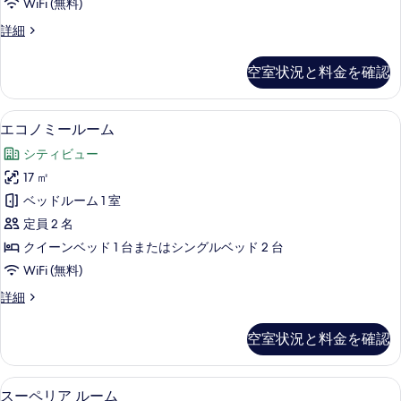
示
WiFi (無料)
ー
す
コ
詳細
ム
ン
る
の
フ
空室状況と料金を確認
ォ
す
ー
べ
ト
エコノミールーム | ミニバー、セーフ
エ
4
ル
エコノミールーム
て
コ
ー
の
シティビュー
ム
ノ
の
写
17 ㎡
ミ
詳
真
ベッドルーム 1 室
細
ー
を
定員 2 名
ル
表
クイーンベッド 1 台またはシングルベッド 2 台
ー
示
WiFi (無料)
ム
す
エ
詳細
の
コ
る
す
ノ
空室状況と料金を確認
ミ
べ
ー
て
ル
スーペリア ルーム | ミニバー、セー
ス
7
ー
スーペリア ルーム
の