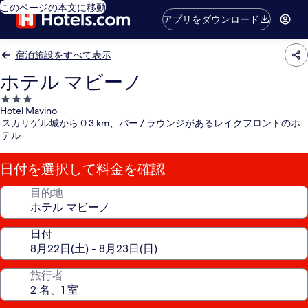
このページの本文に移動
アプリをダウンロード
宿泊施設をすべて表示
ホテル マビーノ
3.0
Hotel Mavino
つ
スカリゲル城から 0.3 km、バー / ラウンジがあるレイクフロントのホ
星
テル
宿
泊
日付を選択して料金を確認
施
設
目的地
日付
旅行者