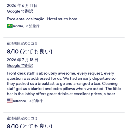
ミ
2026 年 6 月 11 日
Google で翻訳
Excelente localização . Hotel muito bom
sandra、3 泊旅行
宿泊者限定の口コミ
8/10 (とても良い)
2026 年 7 月 18 日
Google で翻訳
Front desk staff is absolutely awesome, every request, every
question was addressed for us. We had an early departure so
they packed us a breakfast to go and arranged a taxi. Cleaning
staff got us a blanket and extra pillows when we asked. The little
bar in the lobby offers great drinks at excellent prices, a beer
was only $3 euro!
Terrence、4 泊旅行
宿泊者限定の口コミ
8/10 (とても良い)