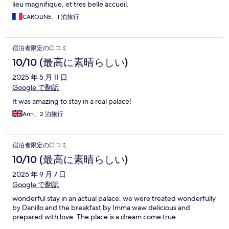
lieu magnifique, et tres belle accueil.
CAROLINE、1 泊旅行
宿泊者限定の口コミ
10/10 (最高に素晴らしい)
2025 年 5 月 11 日
Google で翻訳
It was amazing to stay in a real palace!
Ann、2 泊旅行
宿泊者限定の口コミ
10/10 (最高に素晴らしい)
2025 年 9 月 7 日
Google で翻訳
wonderful stay in an actual palace. we were treated wonderfully
by Danillo and the breakfast by Imma waw delicious and
prepared with love. The place is a dream come true.