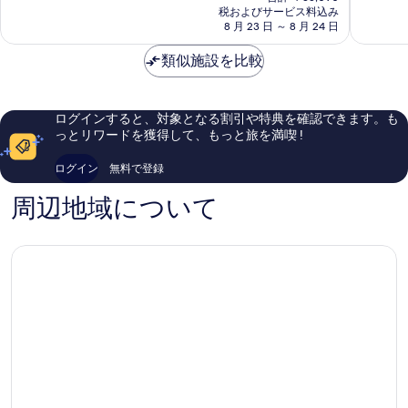
の
税およびサービス料込み
ホ
リ
常
て
料
8 月 23 日 ～ 8 月 24 日
テ
ー
に
も
金
ル
ル
良
素
は
類似施設を比較
ナ
ー
い、
晴
￥29,908
ポ
ム
口
ら
リ
&
コ
し
ナ
ス
ミ
い、
ログインすると、対象となる割引や特典を確認できます。も
ポ
イ
1,433
口
っとリワードを獲得して、もっと旅を満喫 !
リ
ー
件
コ
シ
ツ
件
ミ
ログイン
無料で登録
テ
ナ
の
200
ィ
ポ
口
件
周辺地域について
セ
リ
コ
件
ン
シ
ミ
の
タ
テ
口
ー
ィ
コ
セ
ミ
ン
タ
ー