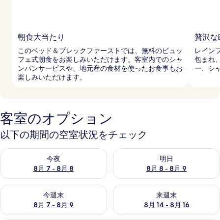
朝食大当たり
贅沢な
このベッド＆ブレックファーストでは、無料のビュッ
レイン
フェ式朝食をお楽しみいただけます。客室内でのシャ
包まれ
ンパンサービスや、地元産の食材を使ったお食事もお
ー、シ
楽しみいただけます。
客室のオプション
以下の期間の空室状況をチェック
今夜 8月 7 - 8月 8 の空室状況をチェック
明日 8月 8 - 8月 9 の空室
今夜
明日
8月 7 - 8月 8
8月 8 - 8月 9
今週末 8月 7 - 8月 9 の空室状況をチェック
来週末 8月 14 - 8月 16 の
今週末
来週末
8月 7 - 8月 9
8月 14 - 8月 16