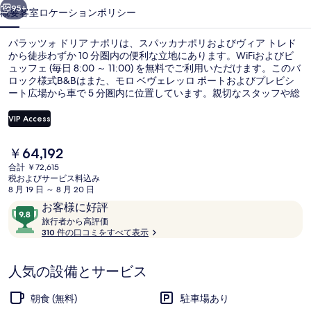
ア
95+
概要
客室
ロケーション
ポリシー
ナ
パラッツォ ドリア ナポリは、スパッカナポリおよびヴィア トレド
ポ
から徒歩わずか 10 分圏内の便利な立地にあります。WiFiおよびビ
ュッフェ (毎日 8:00 ～ 11:00) を無料でご利用いただけます。このバ
リ
ロック様式B&Bはまた、モロ ベヴェレッロ ポートおよびプレビシ
の
ート広場から車で 5 分圏内に位置しています。親切なスタッフや総
合的な施設のコンディションが旅行者の高い評価を得ています。周
写
辺ではさまざまな公共交通機関を利用できます。地下鉄 ダンテ駅ま
VIP Access
では 2 分、地下鉄 トレド駅までは 7 分です。
真
現
￥64,192
朝食 (ビュッフェ)、毎日提供 (無料)
ギ
在
合計 ￥72,615
の
税およびサービス料込み
ャ
料
8 月 19 日 ～ 8 月 20 日
金
ラ
口
10
お客様に好評
は
コ
旅
段
旅行者から高評価
リ
￥64,192
行
310 件の口コミをすべて表示
ミ
階
で
者
ー
す
中
か
9.8、
人気の設備とサービス
ら
お
高
評
客
朝食 (無料)
駐車場あり
価