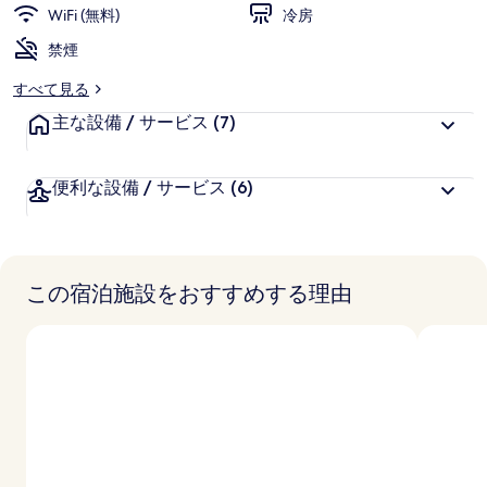
様
WiFi (無料)
冷房
に
禁煙
好
評
すべて見る
件
主な設備 / サービス
の
(7)
口
コ
便利な設備 / サービス
(6)
ミ
この宿泊施設をおすすめする理由