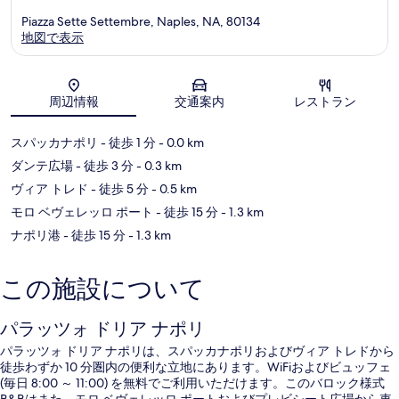
Piazza Sette Settembre, Naples, NA, 80134
地図で表示
地図
周辺情報
交通案内
レストラン
スパッカナポリ
- 徒歩 1 分
- 0.0 km
ダンテ広場
- 徒歩 3 分
- 0.3 km
ヴィア トレド
- 徒歩 5 分
- 0.5 km
モロ ベヴェレッロ ポート
- 徒歩 15 分
- 1.3 km
ナポリ港
- 徒歩 15 分
- 1.3 km
この施設について
パラッツォ ドリア ナポリ
パラッツォ ドリア ナポリは、スパッカナポリおよびヴィア トレドから
徒歩わずか 10 分圏内の便利な立地にあります。WiFiおよびビュッフェ
(毎日 8:00 ～ 11:00) を無料でご利用いただけます。このバロック様式
B&Bはまた、モロ ベヴェレッロ ポートおよびプレビシート広場から車