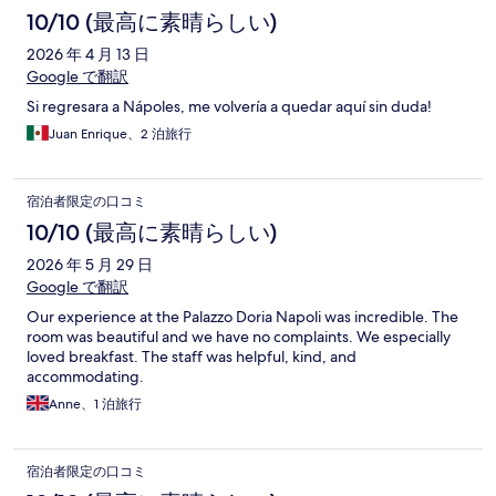
10/10 (最高に素晴らしい)
2026 年 4 月 13 日
Google で翻訳
Si regresara a Nápoles, me volvería a quedar aquí sin duda!
Juan Enrique、2 泊旅行
宿泊者限定の口コミ
10/10 (最高に素晴らしい)
2026 年 5 月 29 日
Google で翻訳
Our experience at the Palazzo Doria Napoli was incredible. The
room was beautiful and we have no complaints. We especially
loved breakfast. The staff was helpful, kind, and
accommodating.
Anne、1 泊旅行
宿泊者限定の口コミ