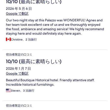
10/10 (最高に素晴らしい)
2026 年 5 月 6 日
Google で翻訳
Our two night stay at this Palazzo was WONDERFUL! Agnes and
her team took excellent care of us and we thoroughly enjoyed
the food, ambiance and amazing service! We highly recommend
staying here and would definitely stay here again.
Christine、2 泊旅行
宿泊者限定の口コミ
10/10 (最高に素晴らしい)
2026 年 1 月 7 日
Google で翻訳
Beautiful Boutique Historical hotel. Friendly attentive staff.
Incredible historical furnishings.
Steven、3 泊旅行
宿泊者限定の口コミ