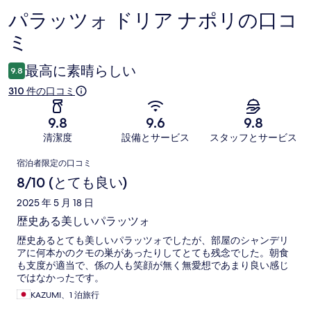
パラッツォ ドリア ナポリの口コ
口
ミ
コ
ミ
最高に素晴らしい
9.8
310 件の口コミ
9.8
9.6
9.8
清潔度
設備とサービス
スタッフとサービス
口
宿泊者限定の口コミ
コ
8/10 (とても良い)
ミ
2025 年 5 月 18 日
歴史ある美しいパラッツォ
歴史あるとても美しいパラッツォでしたが、部屋のシャンデリ
アに何本かのクモの巣があったりしてとても残念でした。朝食
も支度が適当で、係の人も笑顔が無く無愛想であまり良い感じ
ではなかったです。
KAZUMI、1 泊旅行