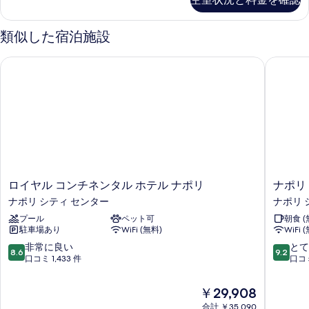
示
ト
の
の
す
写
詳
類似した宿泊施設
る
細
真
ロイヤル コンチネンタル ホテル ナポリ
ナポリ 
を
表
示
す
る
ロ
ナ
ロイヤル コンチネンタル ホテル ナポリ
ナポリ
イ
ポ
ナポリ シティ センター
ナポリ 
ヤ
リ
プール
ペット可
朝食 (
ル
ク
駐車場あり
WiFi (無料)
WiFi 
コ
ラ
ン
ス
10
10
非常に良い
とて
8.6
9.2
チ
ラ
段
段
口コミ 1,433 件
口コミ
ネ
グ
階
階
ン
ジ
中
中
現
￥29,908
タ
ュ
8.6、
9.2、
在
ル
合計 ￥35,090
ア
非
と