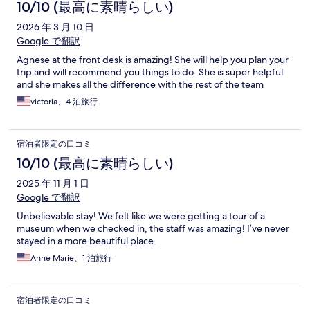
10/10 (最高に素晴らしい)
2026 年 3 月 10 日
Google で翻訳
Agnese at the front desk is amazing! She will help you plan your
trip and will recommend you things to do. She is super helpful
and she makes all the difference with the rest of the team
victoria、4 泊旅行
宿泊者限定の口コミ
10/10 (最高に素晴らしい)
2025 年 11 月 1 日
Google で翻訳
Unbelievable stay! We felt like we were getting a tour of a
museum when we checked in, the staff was amazing! I’ve never
stayed in a more beautiful place.
Anne Marie、1 泊旅行
宿泊者限定の口コミ