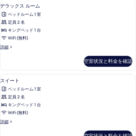
ミニバー (無料)、セーフティボックス (
デ
9
デラックス ルーム
ラ
ベッドルーム 1 室
ッ
定員 2 名
ク
キングベッド 1 台
ス
WiFi (無料)
ル
デ
詳細
ー
ラ
ム
ッ
空室状況と料金を確認
ク
の
ス
す
ル
ミニバー (無料)、セーフティボックス (
ス
13
ー
スイート
べ
イ
ム
て
ベッドルーム 1 室
の
ー
詳
の
定員 2 名
ト
細
写
キングベッド 1 台
の
真
WiFi (無料)
す
を
ス
詳細
べ
イ
表
て
ー
空室状況と料金を確認