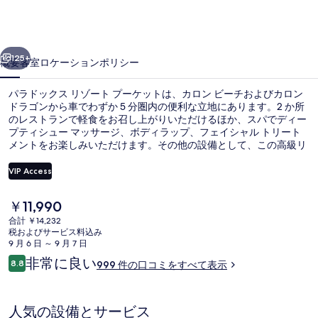
ス
リ
前へ
次へ
ゾ
125+
概要
客室
ロケーション
ポリシー
ー
パラドックス リゾート プーケットは、カロン ビーチおよびカロン
ト
ドラゴンから車でわずか 5 分圏内の便利な立地にあります。2 か所
のレストランで軽食をお召し上がりいただけるほか、スパでディー
プ
プティシュー マッサージ、ボディラップ、フェイシャル トリート
ー
メントをお楽しみいただけます。その他の設備として、この高級リ
ゾートには 3 か所のバー / ラウンジ、屋外プール、およびプールサ
ケ
イドバーが備わっています。旅行者は親切なスタッフを評価してい
VIP Access
ます。
ッ
現
￥11,990
施設の正面
ト
在
合計 ￥14,232
の
税およびサービス料込み
の
料
9 月 6 日 ～ 9 月 7 日
金
写
口
非常に良い
8.8
999 件の口コミをすべて表示
は
10段階中8.8
コ
真
￥11,990
ミ
で
ギ
す
人気の設備とサービス