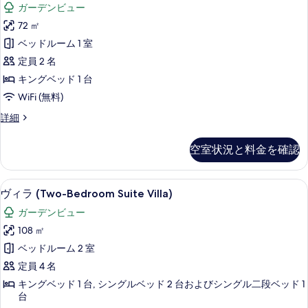
真
ガーデンビュー
詳
Pool
を
細
72 ㎡
Villa
表
の
ベッドルーム 1 室
示
す
定員 2 名
す
べ
キングベッド 1 台
る
て
WiFi (無料)
の
Penthouse
詳細
Plunge
写
Pool
空室状況と料金を確認
真
Villa
の
を
詳
ヴィラ (Two-Bedroom Suite V
ヴ
表
7
細
ヴィラ (Two-Bedroom Suite Villa)
ィ
示
ガーデンビュー
ラ
す
108 ㎡
(Two-
る
ベッドルーム 2 室
Bedroom
定員 4 名
Suite
キングベッド 1 台, シングルベッド 2 台およびシングル二段ベッド 1
Villa)
台
の