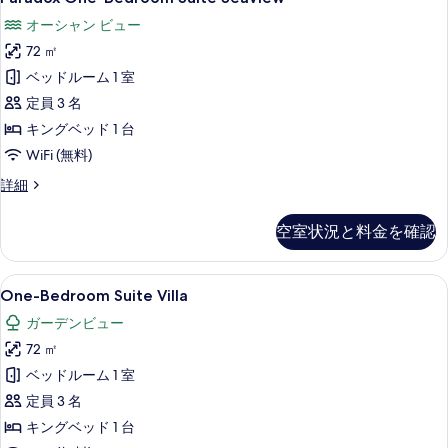
One-
表
細
オーシャン ビュー
Bedroom
示
72 ㎡
Suite
す
Seaview
ベッドルーム 1 室
る
の
定員 3 名
す
キングベッド 1 台
べ
WiFi (無料)
て
Paradox
詳細
One-
の
Bedroom
写
空室状況と料金を確認
Suite
真
Seaview
の
を
One-
One-Bedroom Suite Villa 
5
詳
One-Bedroom Suite Villa
Bedroom
表
細
ガーデンビュー
Suite
示
72 ㎡
Villa
す
の
ベッドルーム 1 室
る
す
定員 3 名
べ
キングベッド 1 台