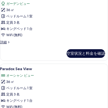
Superior
の
ガーデンビュー
Twin)
の
写
の
36 ㎡
す
詳
真
ベッドルーム 1 室
べ
細
を
定員 3 名
て
表
キングベッド 1 台
の
示
WiFi (無料)
写
す
Paradox
詳細
真
る
Superior
を
の
空室状況と料金を確認
詳
表
細
示
Paradox
高級寝具、セーフティボックス (室内)
す
6
Paradox Sea View
Sea
る
オーシャン ビュー
View
36 ㎡
の
ベッドルーム 1 室
す
定員 3 名
べ
キングベッド 1 台
て
WiFi (無料)