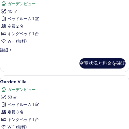
ー
View
ガーデンビュー
ル
ム
Twin)
ー
40 ㎡
(Cottage
の
ム
ベッドルーム 1 室
(Paradox
King)
す
Sea
定員 2 名
の
べ
View
キングベッド 1 台
す
Twin)
て
WiFi (無料)
の
べ
の
詳
ル
詳細
て
細
写
ー
の
ム
真
空室状況と料金を確認
(Cottage
写
を
King)
真
表
の
Garden
Garden Villa | 高級寝具、セー
を
6
詳
Garden Villa
示
Villa
細
表
ガーデンビュー
す
の
示
53 ㎡
る
す
す
ベッドルーム 1 室
べ
る
定員 3 名
て
キングベッド 1 台
の
WiFi (無料)