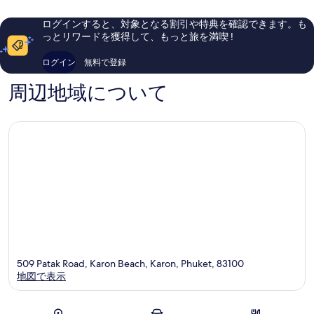
ン
-
し
ら
ビ
M
い、
し
ログインすると、対象となる割引や特典を確認できます。も
ー
ギ
口
い、
っとリワードを獲得して、もっと旅を満喫 !
チ
ャ
コ
口
Karon
ラ
ミ
コ
ログイン
無料で登録
リ
1,003
ミ
ー
件
728
周辺地域について
Karon
件
件
の
件
口
の
コ
口
ミ
コ
ミ
509 Patak Road, Karon Beach, Karon, Phuket, 83100
地図で表示