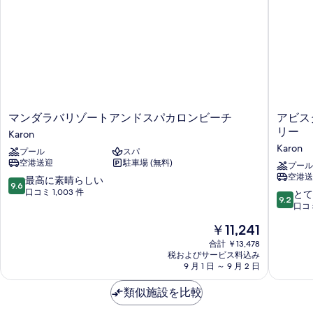
マ
ア
マンダラバリゾートアンドスパカロンビーチ
アビスタ
ン
ビ
リー
Karon
ダ
ス
Karon
プール
スパ
ラ
タ
空港送迎
駐車場 (無料)
バ
グ
プール
空港送
リ
ラ
10
最高に素晴らしい
9.6
ゾ
ン
段
口コミ 1,003 件
10
とて
9.2
ー
デ
階
段
口コミ
ト
プ
中
階
現
￥11,241
ア
ー
9.6、
中
在
ン
ケ
最
9.2、
合計 ￥13,478
の
ド
ッ
高
税およびサービス料込み
と
料
ス
9 月 1 日 ～ 9 月 2 日
ト
に
て
金
パ
カ
素
も
は
カ
類似施設を比較
ロ
晴
素
￥11,241
ロ
ン
ら
晴