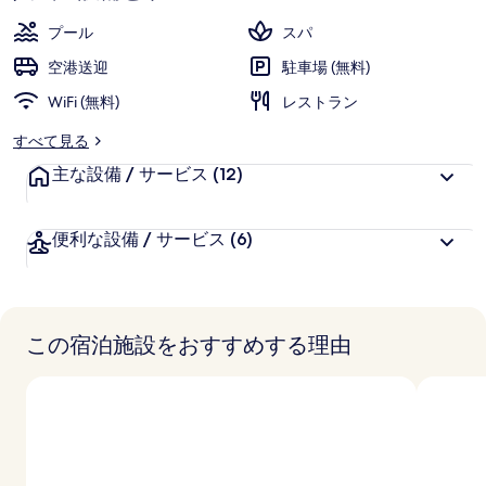
ャ
プール
スパ
ラ
空港送迎
駐車場 (無料)
リ
WiFi (無料)
レストラン
ー
すべて見る
主な設備 / サービス
(12)
便利な設備 / サービス
(6)
この宿泊施設をおすすめする理由