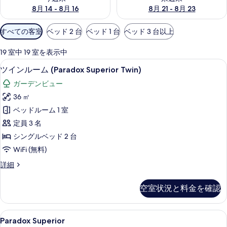
8月 14 - 8月 16
8月 21 - 8月 23
利
すべての客室
ベッド 2 台
ベッド 1 台
ベッド 3 台以上
用
可
19 室中 19 室を表示中
能
高級寝具、セーフティボックス (室内)
ツ
5
ツインルーム (Paradox Superior Twin)
な
イ
客
ガーデンビュー
ン
室
36 ㎡
ル
の
ベッドルーム 1 室
ー
絞
定員 3 名
り
ム
シングルベッド 2 台
込
(Paradox
WiFi (無料)
み
Superior
条
ツ
詳細
Twin)
件
イ
の
ン
空室状況と料金を確認
す
ル
ー
べ
ム
Paradox
高級寝具、セーフティボックス (室内)
て
4
(Paradox
Paradox Superior
Superior