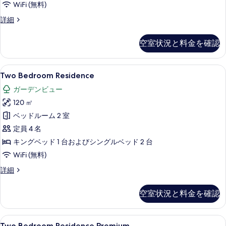
WiFi (無料)
す
ヴ
詳細
べ
ィ
て
ラ
空室状況と料金を確認
(Two-
の
Bedroom
写
Suite
Two
Two Bedroom Residence |
6
Villa)
真
Two Bedroom Residence
Bedroom
の
を
ガーデンビュー
詳
Residence
表
細
120 ㎡
の
示
ベッドルーム 2 室
す
す
定員 4 名
べ
る
キングベッド 1 台およびシングルベッド 2 台
て
WiFi (無料)
の
写
Two
詳細
Bedroom
真
Residence
空室状況と料金を確認
を
の
詳
表
細
Two
Two Bedroom Residence Pr
示
8
Two Bedroom Residence Premium