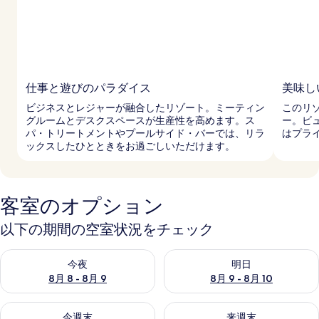
仕事と遊びのパラダイス
美味し
ビジネスとレジャーが融合したリゾート。ミーティン
このリ
グルームとデスクスペースが生産性を高めます。ス
ー。ビ
パ・トリートメントやプールサイド・バーでは、リラ
はプラ
ックスしたひとときをお過ごしいただけます。
客室のオプション
以下の期間の空室状況をチェック
今夜 8月 8 - 8月 9 の空室状況をチェック
明日 8月 9 - 8月 10 の空室
今夜
明日
8月 8 - 8月 9
8月 9 - 8月 10
今週末 8月 14 - 8月 16 の空室状況をチェック
来週末 8月 21 - 8月 23 の
今週末
来週末