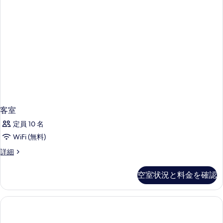
る
客室
定員 10 名
WiFi (無料)
客
詳細
室
の
空室状況と料金を確認
詳
細