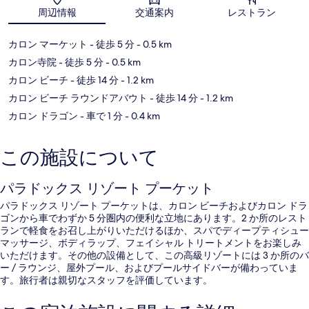
地図
周辺情報
交通案内
レストラン
カロン マーケット
- 徒歩 5 分
- 0.5 km
カロン寺院
- 徒歩 5 分
- 0.5 km
カロン ビーチ
- 徒歩 14 分
- 1.2 km
カロン ビーチ ラウンドアバウト
- 徒歩 14 分
- 1.2 km
カロン ドラゴン
- 車で 1 分
- 0.4 km
この施設について
パラドックス リゾート プーケット
パラドックス リゾート プーケットは、カロン ビーチおよびカロン ドラ
ゴンから車でわずか 5 分圏内の便利な立地にあります。2 か所のレスト
ランで軽食をお召し上がりいただけるほか、スパでディープティシュー
マッサージ、ボディラップ、フェイシャル トリートメントをお楽しみ
いただけます。その他の設備として、この高級リゾートには 3 か所のバ
ー / ラウンジ、屋外プール、およびプールサイドバーが備わっていま
す。旅行者は親切なスタッフを評価しています。