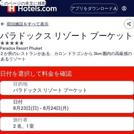
このページの本文に移動
アプリをダウンロード
宿泊施設をすべて表示
パラドックス リゾート プーケット
5.0
Paradox Resort Phuket
つ
2 か所のレストランがある、カロン ドラゴンから 3km 圏内の高級感の
星
あるリゾート
宿
泊
日付を選択して料金を確認
施
設
目的地
日付
旅行者