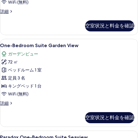
WiFi (無料)
の
写
Paradox
詳細
Plunge
真
Pool
空室状況と料金を確認
を
の
詳
表
細
One-
One-Bedroom Suite Garden
示
5
One-Bedroom Suite Garden View
Bedroom
す
ガーデンビュー
Suite
る
72 ㎡
Garden
View
ベッドルーム 1 室
の
定員 3 名
す
キングベッド 1 台
べ
WiFi (無料)
て
One-
詳細
Bedroom
の
Suite
写
空室状況と料金を確認
Garden
真
View
の
を
Paradox
Paradox One-Bedroom Suit
7
詳
Paradox One-Bedroom Suite Seaview