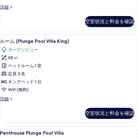
写
Garden
詳細
真
Villa
を
の
空室状況と料金を確認
詳
表
細
示
ルーム (Plunge Pool Villa K
ル
す
8
ルーム (Plunge Pool Villa King)
ー
る
ガーデンビュー
ム
68 ㎡
(Plunge
ベッドルーム 1 室
Pool
定員 3 名
Villa
キングベッド 1 台
King)
の
WiFi (無料)
す
ル
詳細
ー
べ
ム
空室状況と料金を確認
て
(Plunge
Pool
の
Villa
Penthouse
高級寝具、セーフティボックス (室内)
写
7
King)
Penthouse Plunge Pool Villa
Plunge
の