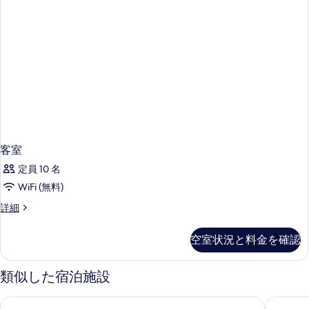
客室
定員 10 名
WiFi (無料)
客
詳細
室
の
空室状況と料金を確認
詳
細
類似した宿泊施設
マンダラバリゾートアンドスパカロンビーチ
アビスタ