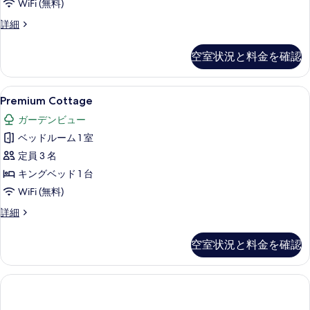
て
WiFi (無料)
の
One-
詳細
Bedroom
写
Suite
空室状況と料金を確認
真
Villa
の
を
詳
Premium
高級寝具、セーフティボックス (室内)
表
5
細
Premium Cottage
Cottage
示
ガーデンビュー
の
す
ベッドルーム 1 室
す
る
定員 3 名
べ
キングベッド 1 台
て
WiFi (無料)
の
Premium
詳細
写
Cottage
真
の
空室状況と料金を確認
詳
を
細
表
示
す