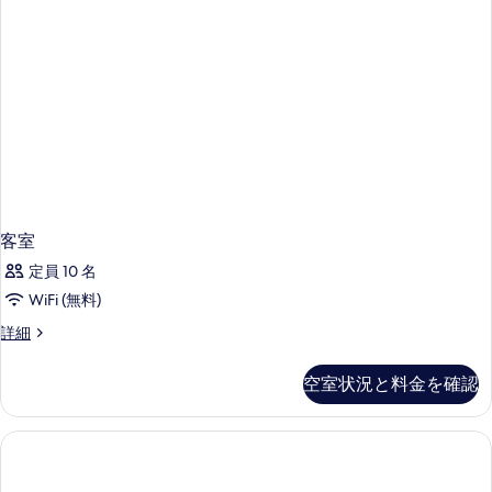
客室
定員 10 名
WiFi (無料)
客
詳細
室
の
空室状況と料金を確認
詳
細