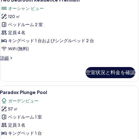
Bedroom
す
オーシャン ビュー
Residence
る
120 ㎡
Premium
の
ベッドルーム 2 室
す
定員 4 名
べ
キングベッド 1 台およびシングルベッド 2 台
て
WiFi (無料)
の
Two
詳細
Bedroom
写
Residence
空室状況と料金を確認
真
Premium
の
を
詳
Paradox
Paradox Plunge Pool | 高
表
5
細
Paradox Plunge Pool
Plunge
示
ガーデンビュー
Pool
す
57 ㎡
の
る
ベッドルーム 1 室
す
定員 3 名
べ
キングベッド 1 台
て