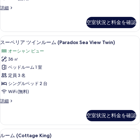
の
写
Paradox
詳細
Sea
真
View
空室状況と料金を確認
を
の
詳
表
細
スーペリア ツインルーム (Paradox S
ス
示
6
スーペリア ツインルーム (Paradox Sea View Twin)
ー
す
オーシャン ビュー
ペ
る
36 ㎡
リ
ベッドルーム 1 室
ア
定員 3 名
ツ
シングルベッド 2 台
イ
WiFi (無料)
ン
ス
詳細
ル
ー
ー
ペ
空室状況と料金を確認
リ
ム
ア
(Paradox
ツ
高級寝具、セーフティボックス (室内)
ル
5
イ
Sea
ルーム (Cottage King)
ン