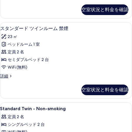
タ
写
ン
ン
空室状況と料金を確認
真
ダ
ル
ー
を
ー
ド
羽毛の掛け布団、遮光カーテン、WiFi
ス
表
4
ツ
スタンダード ツインルーム 禁煙
ム
タ
イ
示
喫
23 ㎡
ン
ン
す
ル
煙
ベッドルーム 1 室
ダ
る
ー
可
定員 2 名
ム
ー
喫
の
セミダブルベッド 2 台
ド
煙
す
WiFi (無料)
可
ツ
べ
の
ス
詳細
イ
詳
タ
て
細
ン
ン
空室状況と料金を確認
の
ダ
ル
ー
写
ー
ド
Standard
羽毛の掛け布団、遮光カーテン、WiFi
真
3
ツ
Standard Twin - Non-smoking
ム
Twin
イ
を
禁
定員 2 名
ン
-
表
ル
煙
シングルベッド 2 台
Non-
示
ー