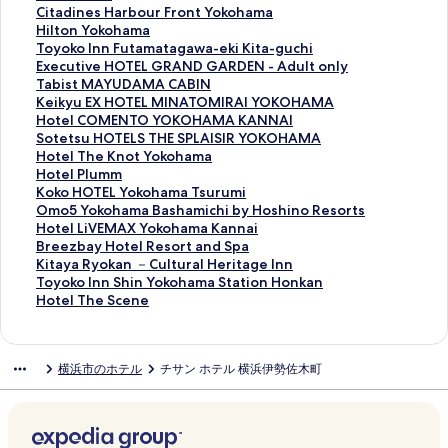
O
&
w
o
c
A
e
y
C
Citadines Harbour Front Yokohama
G
R
Y
t
o
H
l
o
i
H
Hilton Yokohama
A
e
o
e
n
A
G
k
t
i
T
Toyoko Inn Futamatagawa-eki Kita-guchi
R
s
r
l
t
L
O
o
a
l
o
E
Executive HOTEL GRAND GARDEN - Adult only
D
o
k
S
i
A
M
I
d
t
y
x
T
Tabist MAYUDAMA CABIN
E
r
-
h
n
H
A
n
i
o
o
e
a
K
Keikyu EX HOTEL MINATOMIRAI YOKOHAMA
N
t
A
i
e
o
X
n
n
n
k
c
b
e
H
Hotel COMENTO YOKOHAMA KANNAI
S
Y
d
n
n
t
-
Y
e
Y
o
u
i
i
o
S
Sotetsu HOTELS THE SPLAISIR YOKOHAMA
h
o
u
y
t
e
A
o
s
o
I
t
s
k
t
o
H
Hotel The Knot Yokohama
i
k
l
o
a
l
d
k
H
k
n
i
t
y
e
t
o
H
Hotel Plumm
n
o
t
k
l
&
u
o
a
o
n
v
M
u
l
e
t
o
K
Koko HOTEL Yokohama Tsurumi
-
h
s
o
Y
R
l
h
r
h
F
e
A
E
C
t
e
t
o
O
Omo5 Yokohama Bashamichi by Hoshino Resorts
Y
a
O
h
o
e
t
a
b
a
u
H
Y
X
O
s
l
e
k
m
H
Hotel LiVEMAX Yokohama Kannai
o
m
n
a
k
s
s
m
o
m
t
O
U
H
M
u
T
l
o
o
o
B
Breezbay Hotel Resort and Spa
k
a
l
m
o
o
O
a
u
a
a
T
D
O
E
H
h
P
H
5
t
r
K
Kitaya Ryokan －Cultural Heritage Inn
o
B
y
a
h
r
n
S
r
の
m
E
A
T
N
O
e
l
O
Y
e
e
i
T
Toyoko Inn Shin Yokohama Station Honkan
h
a
の
の
a
t
l
h
F
ペ
a
L
M
E
T
T
K
u
T
o
l
e
t
o
H
Hotel The Scene
a
y
ペ
ペ
m
Y
y
i
r
ー
t
G
A
L
O
E
n
m
E
k
L
z
a
y
o
m
T
ー
ー
a
O
の
e
o
ジ
a
R
C
M
Y
L
o
m
L
o
i
b
y
o
t
a
o
ジ
ジ
P
K
ペ
i
n
を
g
A
A
I
O
S
t
の
Y
h
V
a
a
k
e
横浜市のホテル
チサン ホテル 横浜伊勢佐木町
-
w
を
を
i
O
ー
-
t
開
a
N
B
N
K
T
Y
ペ
o
a
E
y
R
o
l
A
e
開
開
e
H
ジ
c
Y
く
w
D
I
A
O
H
o
ー
k
m
M
H
y
I
T
d
r
く
く
r
A
を
h
o
リ
a
G
N
T
H
E
k
ジ
o
a
A
o
o
n
h
u
の
リ
リ
8
M
開
i
k
ン
-
A
の
O
A
S
o
を
h
B
X
t
k
n
e
l
ペ
ン
ン
b
A
く
k
o
ク
e
R
ペ
M
M
P
h
開
a
a
Y
e
a
S
S