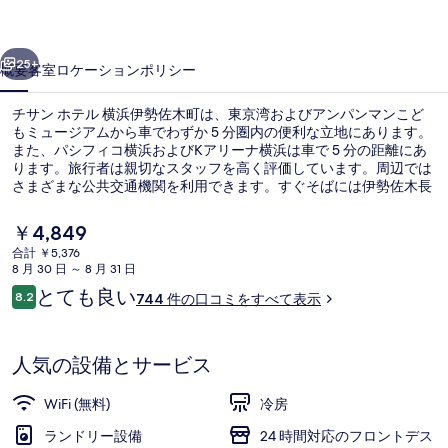
横
前へ
次へ
浜
25+
概要
客室
ロケーション
ポリシー
伊
チサン ホテル 横浜伊勢佐木町は、東京湾およびアンパンマンこど
勢
もミュージアムから車でわずか 5 分圏内の便利な立地にあります。
また、パシフィコ横浜およびKアリーナ横浜は車で 5 分の距離にあ
佐
ります。旅行者は親切なスタッフを高く評価しています。周辺では
木
さまざまな公共交通機関を利用できます。すぐそばには伊勢佐木長
者町駅があり、地下鉄 阪東橋駅までは 11 分です。
町
現
￥4,849
在
の
合計 ￥5,376
の
8 月 30 日 ～ 8 月 31 日
外観
写
料
口
とても良い
8.2
744 件の口コミをすべて表示
金
10段階中8.2
真
コ
は
ミ
￥4,849
ギ
で
人気の設備とサービス
す
ャ
WiFi (無料)
冷房
ラ
ランドリー設備
24 時間対応のフロントデス
リ