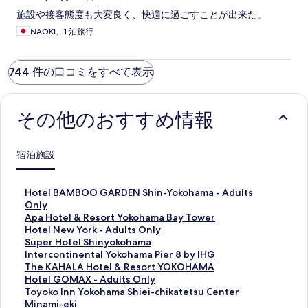
施設や接客態度も大変良く、快適に過ごすことが出来た。
NAOKI、1 泊旅行
744 件の口コミをすべて表示
その他のおすすめ情報
宿泊施設
H
Hotel BAMBOO GARDEN Shin-Yokohama - Adults
o
Only
t
A
Apa Hotel & Resort Yokohama Bay Tower
e
p
H
Hotel New York - Adults Only
l
a
o
S
Super Hotel Shinyokohama
B
H
t
u
I
Intercontinental Yokohama Pier 8 by IHG
A
o
e
p
n
T
The KAHALA Hotel & Resort YOKOHAMA
M
t
l
e
t
h
H
Hotel GOMAX - Adults Only
B
e
N
r
e
e
o
T
Toyoko Inn Yokohama Shiei-chikatetsu Center
O
l
e
H
r
K
t
o
Minami-eki