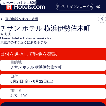
このページの本文に移動
アプリをダウンロード
宿泊施設をすべて表示
チサン ホテル 横浜伊勢佐木町
3.0
Chisun Hotel Yokohama Isezakicho
つ
東京湾のすぐ近くにあるホテル
星
宿
日付を選択して料金を確認
泊
施
目的地
設
日付
旅行者