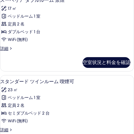
スーペリア ダブルルーム 禁煙
喫
細
ー
ル
べ
煙
17 ㎡
ル
ペ
て
ー
可
ベッドルーム 1 室
リ
の
ム
の
定員 2 名
喫
ア
写
煙
す
ダブルベッド 1 台
ダ
真
可
べ
WiFi (無料)
の
ブ
を
て
詳
ス
詳細
ル
表
細
ー
の
ル
ペ
示
空室状況と料金を確認
写
リ
ー
す
ア
真
ム
る
ダ
羽毛の掛け布団、遮光カーテン、WiFi
ス
を
4
ブ
スタンダード ツインルーム 喫煙可
禁
タ
ル
表
煙
23 ㎡
ル
ン
示
ー
の
ベッドルーム 1 室
ダ
す
ム
す
定員 2 名
禁
ー
る
煙
べ
セミダブルベッド 2 台
ド
の
て
WiFi (無料)
詳
ツ
の
細
ス
詳細
イ