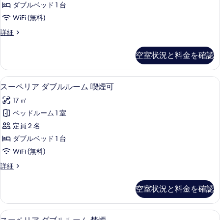
喫
の
ダブルベッド 1 台
ド
煙
す
WiFi (無料)
可
ダ
べ
の
ス
詳細
ブ
詳
タ
て
細
ル
ン
空室状況と料金を確認
の
ダ
ル
ー
写
ー
ド
羽毛の掛け布団、遮光カーテン、WiFi
ス
真
4
ダ
スーペリア ダブルルーム 喫煙可
ム
ー
ブ
を
禁
17 ㎡
ル
ペ
表
ル
煙
ベッドルーム 1 室
リ
示
ー
（リ
定員 2 名
ム
ア
す
禁
ニ
ダブルベッド 1 台
ダ
る
煙
ュ
WiFi (無料)
（リ
ブ
ー
ニ
ス
詳細
ル
ュ
ー
ア
ー
ル
ペ
空室状況と料金を確認
ル）
ア
リ
ー
ル）
ア
の
ム
の
ダ
羽毛の掛け布団、遮光カーテン、WiFi
ス
す
詳
4
ブ