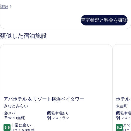
示
smoking
Renewal
詳細
す
の
Standard
Double
る
す
空室状況と料金を確認
-
べ
Non-
smoking
て
類似した宿泊施設
の
の
詳
アパホテル & リゾート横浜ベイタワー
ホテルマ
細
写
真
を
表
示
す
る
ア
ホ
アパホテル & リゾート横浜ベイタワー
ホテル
パ
テ
みなとみらい
末吉町
ホ
ル
スパ
駐車場あり
駐車場
テ
マ
WiFi (無料)
レストラン
レスト
ル
イ
&
ス
10
10
非常に良い
とて
8.8
8.2
リ
テ
段
段
口コミ 5,391 件
口コミ