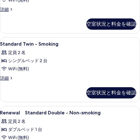
smoking
の
WiFi (無料)
ム
す
の
禁
す
Standard
詳細
る
煙
Twin
す
べ
の
-
べ
空室状況と料金を確認
て
詳
Non-
細
て
smoking
の
の
の
Standard
羽毛の掛け布団、遮光カーテン、WiFi
写
6
詳
Standard Twin - Smoking
Twin
写
細
真
定員 2 名
-
真
を
シングルベッド 2 台
Smoking
を
表
の
WiFi (無料)
表
示
す
Standard
詳細
示
す
Twin
べ
す
-
る
空室状況と料金を確認
て
Smoking
る
の
の
詳
Renewal
羽毛の掛け布団、遮光カーテン、WiFi
写
4
細
Renewal Standard Double - Non-smoking
Standard
真
定員 2 名
Double
を
ダブルベッド 1 台
-
表
Non-
WiFi (無料)