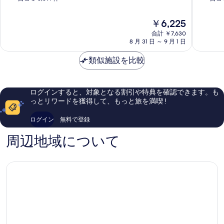
ゾ
イ
階
階
ー
ズ
中
中
現
￥6,225
ト
横
8.8、
8.2、
在
横
合計 ￥7,630
浜
非
と
の
8 月 31 日 ～ 9 月 1 日
浜
末
常
て
料
ベ
吉
に
も
金
類似施設を比較
イ
町
良
良
は
タ
い、
い、
￥6,225
ワ
口
口
ー
コ
コ
ログインすると、対象となる割引や特典を確認できます。も
み
ミ
ミ
っとリワードを獲得して、もっと旅を満喫 !
な
5,391
1,004
と
件
件
ログイン
無料で登録
み
件
件
ら
の
の
周辺地域について
い
口
口
コ
コ
ミ
ミ