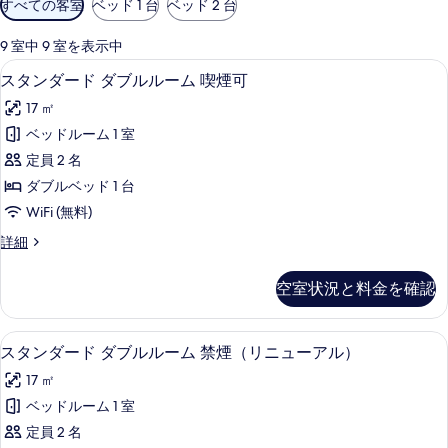
すべての客室
ベッド 1 台
ベッド 2 台
用
可
9 室中 9 室を表示中
能
羽毛の掛け布団、遮光カーテン、WiFi
ス
5
スタンダード ダブルルーム 喫煙可
な
タ
客
17 ㎡
ン
室
ベッドルーム 1 室
ダ
の
定員 2 名
ー
絞
ダブルベッド 1 台
り
ド
WiFi (無料)
込
ダ
み
ス
詳細
ブ
タ
条
ル
ン
件
空室状況と料金を確認
ダ
ル
ー
ー
ド
羽毛の掛け布団、遮光カーテン、WiFi
ス
4
ダ
スタンダード ダブルルーム 禁煙（リニューアル）
ム
タ
ブ
喫
17 ㎡
ル
ン
ル
煙
ベッドルーム 1 室
ダ
ー
可
定員 2 名
ム
ー