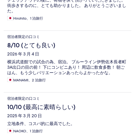
チェックアウトの後に、荷物を快く預かっていただきました。
街歩きするのに、とても助かりました。 ありがとうございまし
た。
Hirohito、1 泊旅行
宿泊者限定の口コミ
8/10 (とても良い)
2026 年 3 月 4 日
横浜武道館での試合の為、宿泊。 ブルーライン伊勢佐木長者町
3A出口の目の前！ 下にコンビニあり！ 周辺に飲食多数！ 朝ご
はん、もう少しバリエーションあったらよかったかな。
MANAMI、2 泊旅行
宿泊者限定の口コミ
10/10 (最高に素晴らしい)
2025 年 3 月 20 日
立地条件、コスパ的に最高でした。
NAOKO、1 泊旅行