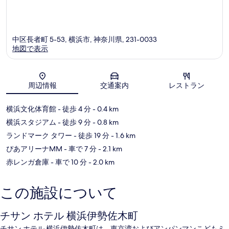
中区長者町 5-53, 横浜市, 神奈川県, 231-0033
地図で表示
地図
周辺情報
交通案内
レストラン
横浜文化体育館
- 徒歩 4 分
- 0.4 km
横浜スタジアム
- 徒歩 9 分
- 0.8 km
ランドマーク タワー
- 徒歩 19 分
- 1.6 km
ぴあアリーナMM
- 車で 7 分
- 2.1 km
赤レンガ倉庫
- 車で 10 分
- 2.0 km
この施設について
チサン ホテル 横浜伊勢佐木町
チサン ホテル 横浜伊勢佐木町は、東京湾およびアンパンマンこどもミ