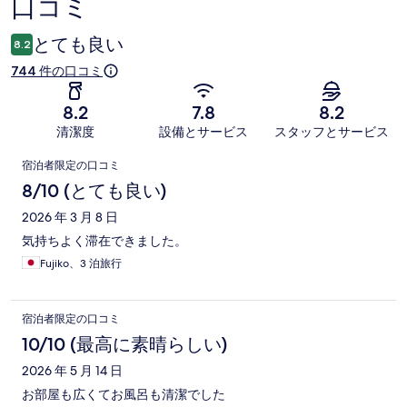
口コミ
コ
ミ
とても良い
8.2
744 件の口コミ
8.2
7.8
8.2
清潔度
設備とサービス
スタッフとサービス
口
宿泊者限定の口コミ
コ
8/10 (とても良い)
ミ
2026 年 3 月 8 日
気持ちよく滞在できました。
Fujiko、3 泊旅行
宿泊者限定の口コミ
10/10 (最高に素晴らしい)
2026 年 5 月 14 日
お部屋も広くてお風呂も清潔でした