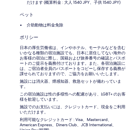
だけます (概算料金 : 大人 1540 JPY、子供 1540 JPY)
ペット
介助動物は料金免除
ポリシー
日本の厚生労働省は、インやホテル、モーテルなどを含む
いかなる種類の宿泊施設でも、日本に​居住してない海外の
お客様の宿泊に際し、国籍および旅券番号の確認とパスポ
ートのご提示を義務付け​ております。また、各宿泊施設に
は、ご宿泊者全員のパスポートをコピーし保存する義務が
課せられておりますの​で、ご協力をお願いいたします。
施設には消火器、煙感知器、救急セットが備わっていま
す。
この宿泊施設は性の多様性への配慮があり、LGBT+ のお客
様を歓迎しています。
施設でのお支払いには、クレジットカード、現金をご利用
いただけます。
利用可能なクレジットカード : Visa、Mastercard、
American Express、Diners Club、JCB International、