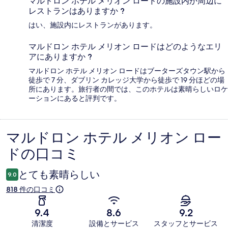
マルドロン ホテル メリオン ロードの施設内か周辺に
レストランはありますか ?
はい、施設内にレストランがあります。
マルドロン ホテル メリオン ロードはどのようなエリ
アにありますか ?
マルドロン ホテル メリオン ロードはブーターズタウン駅から
徒歩で 7 分、ダブリン カレッジ大学から徒歩で 19 分ほどの場
所にあります。旅行者の間では、このホテルは素晴らしいロケ
ーションにあると評判です。
マルドロン ホテル メリオン ロー
口
ドの口コミ
コ
ミ
とても素晴らしい
9.0
818 件の口コミ
9.4
8.6
9.2
清潔度
設備とサービス
スタッフとサービス