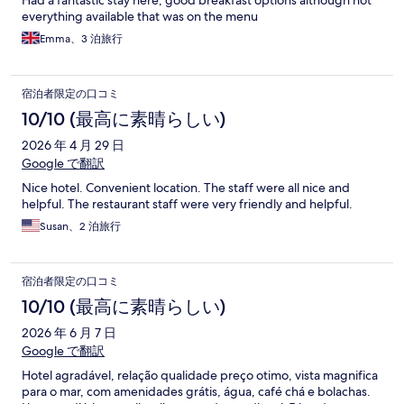
Had a fantastic stay here, good breakfast options although not
everything available that was on the menu
Emma、3 泊旅行
宿泊者限定の口コミ
10/10 (最高に素晴らしい)
2026 年 4 月 29 日
Google で翻訳
Nice hotel. Convenient location. The staff were all nice and
helpful. The restaurant staff were very friendly and helpful.
Susan、2 泊旅行
宿泊者限定の口コミ
10/10 (最高に素晴らしい)
2026 年 6 月 7 日
Google で翻訳
Hotel agradável, relação qualidade preço otimo, vista magnifica
para o mar, com amenidades grátis, água, café chá e bolachas.