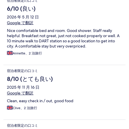
宿泊者限定の口コミ
6/10 (良い)
2026 年 5 月 12 日
Google で翻訳
Nice comfortable bed and room. Good shower. Staff really
helpful. Breakfast not great, just not cooked properly or well. A
10 minute walk to DART station so a good location to get into
city. A comfortable stay but very overpriced.
Annette、2 泊旅行
宿泊者限定の口コミ
8/10 (とても良い)
2025 年 11 月 16 日
Google で翻訳
Clean, easy check in / out, good food
Clive、2 泊旅行
宿泊者限定の口コミ