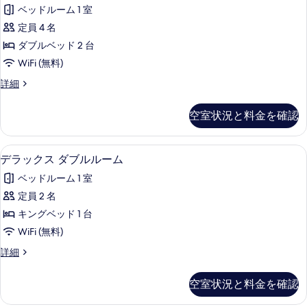
ラ
ム
示
て
ベッドルーム 1 室
の
ッ
す
詳
の
定員 4 名
ク
る
細
写
ダブルベッド 2 台
ス
真
WiFi (無料)
ル
を
デ
詳細
ー
ラ
表
ム
ッ
空室状況と料金を確認
示
ク
の
ス
す
す
ル
セーフティボックス (室内)、ベビーベッド
デ
る
4
ー
デラックス ダブルルーム
べ
ラ
ム
て
ベッドルーム 1 室
の
ッ
詳
の
定員 2 名
ク
細
写
キングベッド 1 台
ス
真
WiFi (無料)
ダ
を
デ
詳細
ブ
ラ
表
ル
ッ
空室状況と料金を確認
示
ク
ル
ス
す