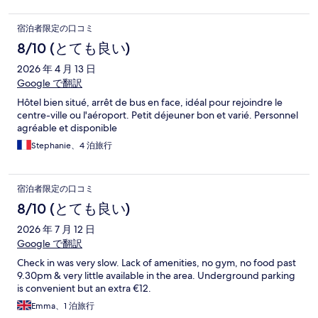
宿泊者限定の口コミ
8/10 (とても良い)
2026 年 4 月 13 日
Google で翻訳
Hôtel bien situé, arrêt de bus en face, idéal pour rejoindre le
centre-ville ou l'aéroport. Petit déjeuner bon et varié. Personnel
agréable et disponible
Stephanie、4 泊旅行
宿泊者限定の口コミ
8/10 (とても良い)
2026 年 7 月 12 日
Google で翻訳
Check in was very slow. Lack of amenities, no gym, no food past
9.30pm & very little available in the area. Underground parking
is convenient but an extra €12.
Emma、1 泊旅行