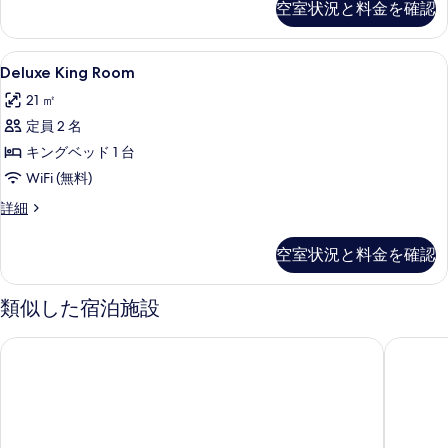
空室状況と料金を確認
詳
細
Deluxe
セーフティボックス (室内)、ベビーベッド
1
Deluxe King Room
King
21 ㎡
Room
定員 2 名
の
キングベッド 1 台
す
WiFi (無料)
べ
て
Deluxe
詳細
King
の
Room
空室状況と料金を確認
写
の
詳
真
細
類似した宿泊施設
を
表
クレイトン ホテル ボールズブリッジ
クレイト
示
す
る