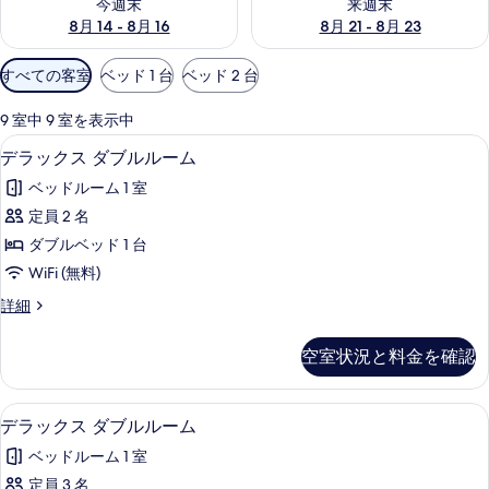
今週末
来週末
8月 14 - 8月 16
8月 21 - 8月 23
利
すべての客室
ベッド 1 台
ベッド 2 台
用
可
9 室中 9 室を表示中
能
セーフティボックス (室内)、ベビーベッド
デ
4
デラックス ダブルルーム
な
ラ
客
ベッドルーム 1 室
ッ
室
定員 2 名
ク
の
ダブルベッド 1 台
ス
絞
WiFi (無料)
り
ダ
デ
詳細
込
ブ
ラ
み
ル
ッ
条
空室状況と料金を確認
ク
ル
件
ス
ー
ダ
セーフティボックス (室内)、ベビーベッド
デ
4
ブ
デラックス ダブルルーム
ム
ラ
ル
の
ベッドルーム 1 室
ル
ッ
ー
す
定員 3 名