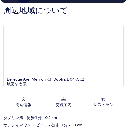
件
ミ
ト
ブ
の
1,599
リ
周辺地域について
口
件
ッ
コ
件
ジ
ミ
の
口
コ
ミ
Bellevue Ave, Merrion Rd, Dublin, D04K5C2
地図で表示
地図
周辺情報
交通案内
レストラン
ダブリン湾
- 徒歩 1 分
- 0.2 km
サンディマウント ビーチ
- 徒歩 11 分
- 1.0 km