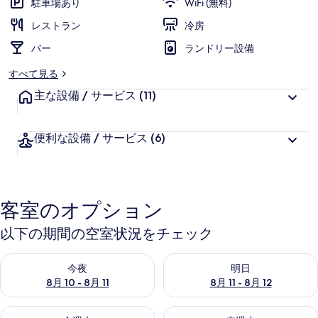
駐車場あり
WiFi (無料)
ャ
レストラン
冷房
ラ
バー
ランドリー設備
リ
すべて見る
ー
主な設備 / サービス
(11)
便利な設備 / サービス
(6)
客室のオプション
以下の期間の空室状況をチェック
今夜 8月 10 - 8月 11 の空室状況をチェック
明日 8月 11 - 8月 12 の空
今夜
明日
8月 10 - 8月 11
8月 11 - 8月 12
今週末 8月 14 - 8月 16 の空室状況をチェック
来週末 8月 21 - 8月 23 の