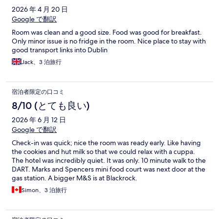
2026 年 4 月 20 日
Google で翻訳
Room was clean and a good size. Food was good for breakfast.
Only minor issue is no fridge in the room. Nice place to stay with
good transport links into Dublin
Jack、3 泊旅行
宿泊者限定の口コミ
8/10 (とても良い)
2026 年 6 月 12 日
Google で翻訳
Check-in was quick; nice the room was ready early. Like having
the cookies and hut milk so that we could relax with a cuppa.
The hotel was incredibly quiet. It was only. 10 minute walk to the
DART. Marks and Spencers mini food court was next door at the
gas station. A bigger M&S is at Blackrock.
Simon、3 泊旅行