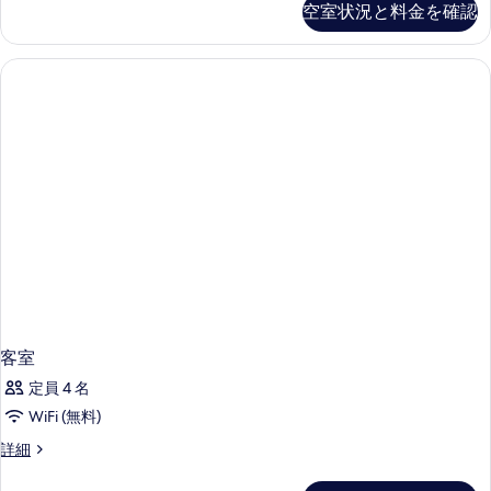
空室状況と料金を確認
の
詳
真
細
写
を
真
表
を
示
表
す
示
る
す
る
客室
定員 4 名
WiFi (無料)
客
詳細
室
の