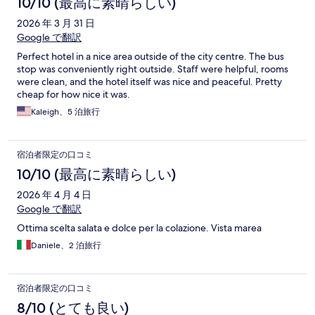
10/10 (最高に素晴らしい)
2026 年 3 月 31 日
Google で翻訳
Perfect hotel in a nice area outside of the city centre. The bus
stop was conveniently right outside. Staff were helpful, rooms
were clean, and the hotel itself was nice and peaceful. Pretty
cheap for how nice it was.
Kaleigh、5 泊旅行
宿泊者限定の口コミ
10/10 (最高に素晴らしい)
2026 年 4 月 4 日
Google で翻訳
Ottima scelta salata e dolce per la colazione. Vista marea
Daniele、2 泊旅行
宿泊者限定の口コミ
8/10 (とても良い)