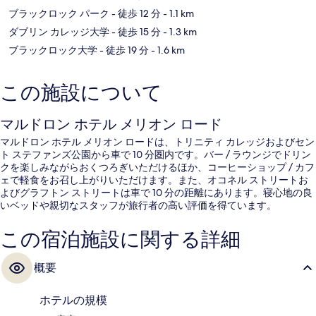
ブラックロック パーク
- 徒歩 12 分
- 1.1 km
ダブリン カレッジ大学
- 徒歩 15 分
- 1.3 km
ブラックロック大学
- 徒歩 19 分
- 1.6 km
この施設について
マルドロン ホテル メリオン ロード
マルドロン ホテル メリオン ロードは、トリニティ カレッジおよびセン
ト ステファンズ公園から車で 10 分圏内です。バー / ラウンジでドリン
クを楽しみながらおくつろぎいただけるほか、コーヒーショップ / カフ
ェで軽食をお召し上がりいただけます。また、オコネル ストリートお
よびグラフトン ストリートは車で 10 分の距離にあります。寝心地の良
いベッドや親切なスタッフが旅行者の高い評価を得ています。
この宿泊施設に関する詳細
概要
ホテルの規模