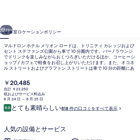
ホ
テ
前へ
次へ
ル
20+
概要
客室
ロケーション
ポリシー
メ
マルドロン ホテル メリオン ロードは、トリニティ カレッジおよび
リ
セント ステファンズ公園から車で 10 分圏内です。バー / ラウンジ
でドリンクを楽しみながらおくつろぎいただけるほか、コーヒーシ
オ
ョップ / カフェで軽食をお召し上がりいただけます。また、オコネ
ン
ル ストリートおよびグラフトン ストリートは車で 10 分の距離にあ
ります。寝心地の良いベッドや親切なスタッフが旅行者の高い評価
ロ
を得ています。
現
￥20,485
在
ー
合計 ￥23,250
の
税およびサービス料込み
エグゼクティブ ダブルルーム | ビーチ 
ド
料
8 月 24 日 ～ 8 月 25 日
金
口
とても素晴らしい
の
9.0
818 件の口コミをすべて表示
は
10段階中9.0
コ
￥20,485
写
ミ
で
す
真
人気の設備とサービス
ギ