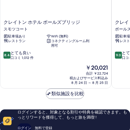
ク
ク
クレイトン ホテル ボールズブリッジ
クレイ
レ
レ
スモツコート
ボール
イ
イ
駐車場あり
WiFi (無料)
駐車場
ト
ト
レストラン
コネクティングルーム利
レスト
ン
ン
用可
ホ
ホ
10
10
テ
とても良い
テ
とて
8.4
9.0
段
段
ル
口コミ 1,012 件
ル
口コミ
階
階
ボ
バ
現
￥20,021
中
中
ー
ー
在
8.4、
9.0、
ル
合計 ￥22,724
リ
の
税およびサービス料込み
と
と
ズ
ン
料
8 月 24 日 ～ 8 月 25 日
て
て
ブ
ト
金
も
も
リ
ン
は
類似施設を比較
良
素
ッ
ロ
￥20,021
い、
晴
ジ
ー
口
ら
ス
ド
コ
し
モ
ボ
ログインすると、対象となる割引や特典を確認できます。も
ミ
い、
ツ
ー
っとリワードを獲得して、もっと旅を満喫 !
1,012
口
コ
ル
件
コ
ー
ズ
ログイン
無料で登録