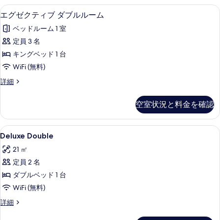
ー
ダ
エグゼクティブ ダブルルーム | ビーチ 
エ
る
5
ブ
エグゼクティブ ダブルルーム
ム
グ
ル
の
ベッドルーム 1 室
ル
ゼ
ー
す
定員 3 名
ク
ム
べ
キングベッド 1 台
の
テ
詳
て
WiFi (無料)
ィ
細
の
エ
詳細
ブ
グ
写
ダ
ゼ
空室状況と料金を確認
真
ク
ブ
テ
を
ル
ィ
Deluxe
セーフティボックス (室内)、ベビーベッド
表
2
ブ
Deluxe Double
ル
Double
ダ
示
ー
21 ㎡
ブ
の
す
ル
ム
定員 2 名
す
る
ル
の
ダブルベッド 1 台
べ
ー
ム
す
WiFi (無料)
て
の
べ
Deluxe
詳細
の
詳
Double
て
細
写
の