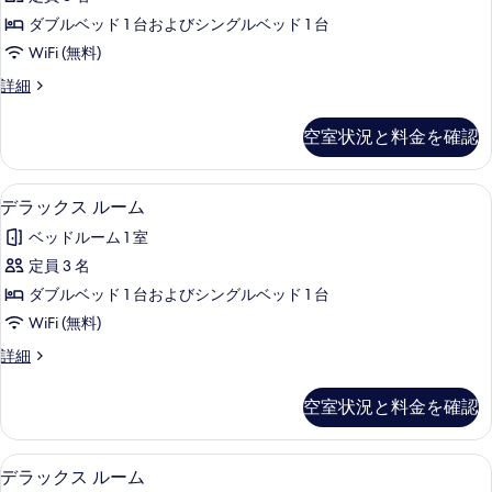
ク
ム
べ
ダブルベッド 1 台およびシングルベッド 1 台
の
ス
詳
て
WiFi (無料)
ダ
細
の
デ
詳細
ブ
ラ
写
ル
ッ
空室状況と料金を確認
真
ク
ル
ス
を
ー
ダ
セーフティボックス (室内)、ベビーベッド
デ
表
4
ブ
デラックス ルーム
ム
ラ
ル
示
の
ベッドルーム 1 室
ル
ッ
す
ー
す
定員 3 名
ク
る
ム
べ
ダブルベッド 1 台およびシングルベッド 1 台
の
ス
詳
て
WiFi (無料)
ル
細
の
デ
詳細
ー
ラ
写
ム
ッ
空室状況と料金を確認
真
ク
の
ス
を
す
ル
セーフティボックス (室内)、ベビーベッド
デ
表
4
ー
デラックス ルーム
べ