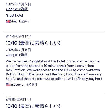
2026 年 4 月 2 日
Google で翻訳
Great hotel
alan、1 泊旅行
宿泊者限定の口コミ
10/10 (最高に素晴らしい)
2026 年 7 月 8 日
Google で翻訳
We had a great 4 night stay at this hotel. It is located across the
street from the sea and a 10 minute walk from a convenient
DART station. We were able to use the DART to visit downtown
Dublin, Howth, Blackrock, and the Forty Foot. The staff was very
helpful and the breakfast was excellent. I will definitely stay here
again next time I am in Dublin.
Theodore、4 泊旅行
宿泊者限定の口コミ
10/10 (最高に素晴らしい)