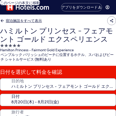
このページの本文に移動
アプリをダウンロード
宿泊施設をすべて表示
ハミルトン プリンセス - フェアモ
ント ゴールド エクスペリエンス
5.0
Hamilton Princess - Fairmont Gold Experience
つ
ペンブルック パリッシュのビーチに位置するホテル、スパおよびビー
星
チ シャトルサービス (無料)あり
宿
泊
日付を選択して料金を確認
施
設
目的地
日付
旅行者