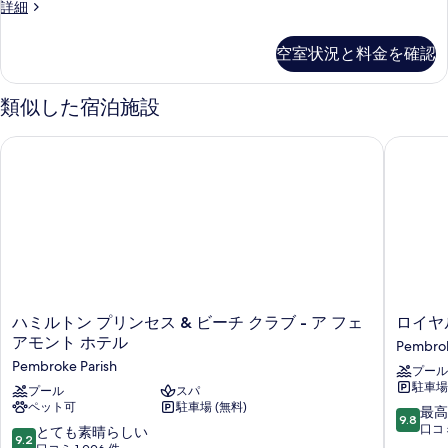
の
Fairmont
詳細
の
ト
表
Gold
詳
す
キ
ス
示
細
空室状況と料金を確認
べ
イ
ン
す
ー
て
グ
る
ト
類似した宿泊施設
の
キ
ベ
ン
写
ハミルトン プリンセス & ビーチ クラブ - ア フェアモント ホ
ロイヤル
ッ
グ
真
ベ
ド
を
ッ
1
ド
表
台
1
示
台
ソ
ソ
す
フ
フ
る
ァ
ァ
ー
ハ
ロ
ハミルトン プリンセス & ビーチ クラブ - ア フェ
ロイヤ
ー
ベ
ミ
イ
アモント ホテル
Pembrok
ッ
ベ
ル
ヤ
ド
Pembroke Parish
プール
ト
ル
ッ
付
駐車場 
ン
プール
スパ
パ
ド
き
ペット可
駐車場 (無料)
プ
ー
10
最高
の
9.8
付
リ
ム
段
口コミ
10
とても素晴らしい
詳
9.2
ン
ズ
階