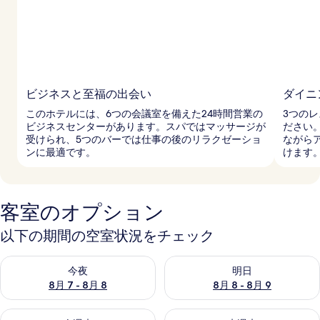
ギ
ャ
ラ
リ
ビジネスと至福の出会い
ダイニ
ー
このホテルには、6つの会議室を備えた24時間営業の
3つの
ビジネスセンターがあります。スパではマッサージが
ださい
受けられ、5つのバーでは仕事の後のリラクゼーショ
ながら
ンに最適です。
けます
客室のオプション
以下の期間の空室状況をチェック
今夜 8月 7 - 8月 8 の空室状況をチェック
明日 8月 8 - 8月 9 の空室
今夜
明日
8月 7 - 8月 8
8月 8 - 8月 9
今週末 8月 7 - 8月 9 の空室状況をチェック
来週末 8月 14 - 8月 16 の