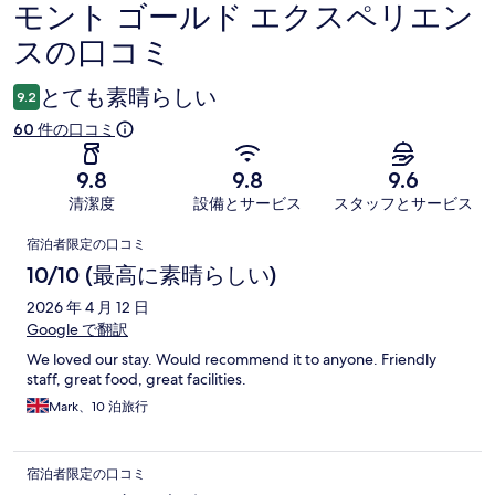
モント ゴールド エクスペリエン
コ
スの口コミ
ミ
とても素晴らしい
9.2
60 件の口コミ
9.8
9.8
9.6
清潔度
設備とサービス
スタッフとサービス
口
宿泊者限定の口コミ
コ
10/10 (最高に素晴らしい)
ミ
2026 年 4 月 12 日
Google で翻訳
We loved our stay. Would recommend it to anyone. Friendly
staff, great food, great facilities.
Mark、10 泊旅行
宿泊者限定の口コミ