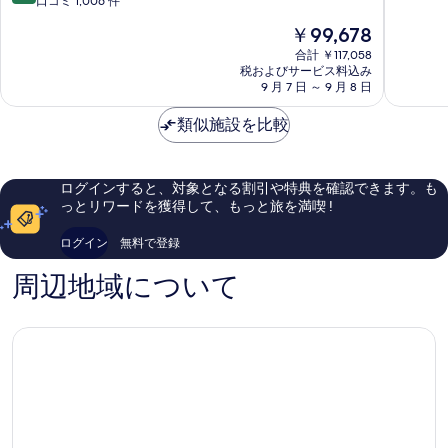
段
口コミ 1,006 件
き
細
セ
ホ
中
階
現
の
￥99,678
ス
テ
9.8、
中
在
&
ル
最
9.2、
合計 ￥117,058
す
の
ビ
Pembro
高
税およびサービス料込み
と
べ
料
ー
9 月 7 日 ～ 9 月 8 日
Parish
に
て
金
チ
素
も
て
は
ク
類似施設を比較
晴
素
の
￥99,678
ラ
ら
晴
ブ
し
写
ら
-
い、
し
真
ログインすると、対象となる割引や特典を確認できます。も
ア
口
い、
っとリワードを獲得して、もっと旅を満喫 !
を
フ
コ
口
ェ
ミ
コ
表
ログイン
無料で登録
ア
576
ミ
示
モ
件
1,006
周辺地域について
ン
件
件
す
ト
の
件
る
ホ
口
の
テ
コ
口
ル
ミ
コ
Pembroke
ミ
Parish