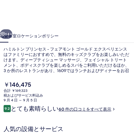
ン
プ
リ
前へ
次へ
ン
64+
概要
客室
ロケーション
ポリシー
セ
ハミルトン プリンセス - フェアモント ゴールド エクスペリエンス
ス
はファミリーにおすすめで、無料のキッズクラブをお楽しみいただ
けます。ディープティシュー マッサージ、フェイシャル トリート
-
メント、ボディスクラブを楽しめるスパをご利用いただけるほか、
フ
3 か所のレストランがあり、1609ではランチおよびディナーをお召
し上がりいただけます。この高級ホテルにあるその他設備には 2 つ
ェ
の屋外プール、ビーチバー、およびホットタブがあります。
現
￥146,475
ア
在
合計 ￥169,323
の
税およびサービス料込み
モ
近隣のプライベートビーチ、白砂、ビー
料
9 月 4 日 ～ 9 月 5 日
金
口
ン
とても素晴らしい
9.2
60 件の口コミをすべて表示
は
10段階中9.2
コ
￥146,475
ト
ミ
で
す
ゴ
人気の設備とサービス