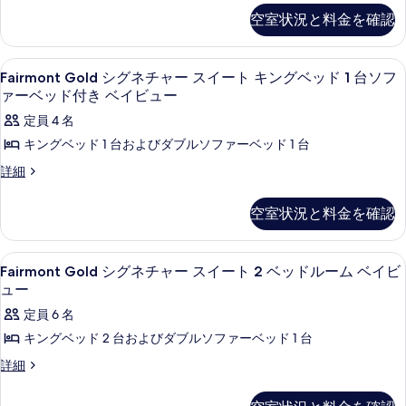
キ
ル
シ
シ
空室状況と料金を確認
ー
ン
テ
テ
ム
ィ
グ
キ
ィ
ビ
Fairmont
セーフティボックス (室内)、デスク
ベ
10
ン
Fairmont Gold シグネチャー スイート キングベッド 1 台ソフ
ュ
ビ
Gold
グ
ー
ァーベッド付き ベイビュー
ッ
ュ
ベ
シ
の
ド
定員 4 名
ッ
詳
ー
グ
ド
細
1
キングベッド 1 台およびダブルソファーベッド 1 台
の
ネ
1
台
Fairmont
詳細
台
す
チ
Gold
シ
シ
べ
ャ
シ
テ
テ
空室状況と料金を確認
グ
ィ
て
ー
ィ
ネ
ビ
の
ス
チ
ュ
ビ
Fairmont
セーフティボックス (室内)、デスク
11
ャ
ー
Fairmont Gold シグネチャー スイート 2 ベッドルーム ベイビ
写
イ
Gold
ュ
ー
の
ュー
真
ー
ス
シ
詳
ー
定員 6 名
イ
を
細
ト
グ
の
ー
キングベッド 2 台およびダブルソファーベッド 1 台
表
キ
ネ
ト
す
Fairmont
詳細
示
キ
ン
チ
べ
Gold
ン
す
グ
ャ
シ
グ
て