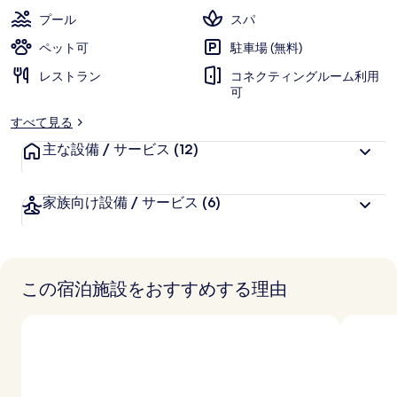
ー
プール
スパ
ル
ペット可
駐車場 (無料)
ド
レストラン
コネクティングルーム利用
エ
可
ク
すべて見る
ス
主な設備 / サービス
(12)
ペ
家族向け設備 / サービス
(6)
リ
エ
ン
この宿泊施設をおすすめする理由
ス
の
写
真