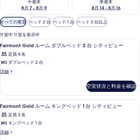
今週末
来週末
8月 7 - 8月 9
8月 14 - 8月 16
利
すべての客室
ベッド 2 台
ベッド 1 台
ベッド 3 台以上
用
可
11 室中 11 室を表示中
能
Fairmont
Fairmont Gold ルーム ダブル
2
Fairmont Gold ルーム ダブルベッド 2 台 シティビュー
な
Gold
客
定員 4 名
ル
室
ダブルベッド 2 台
ー
の
Fairmont
詳細
ム
絞
Gold
ダ
り
ル
空室状況と料金を確認
込
ー
ブ
ム
み
ル
ダ
条
Fairmont
Fairmont Gold ルーム キング
ベ
2
ブ
Fairmont Gold ルーム キングベッド 1 台 シティビュー
件
Gold
ル
ッ
定員 3 名
ベ
ル
ド
ッ
キングベッド 1 台
ー
ド
2
Fairmont
詳細
ム
2
台
Gold
台