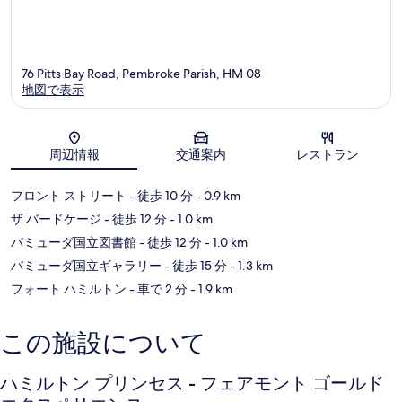
76 Pitts Bay Road, Pembroke Parish, HM 08
地図で表示
地図
周辺情報
交通案内
レストラン
フロント ストリート
- 徒歩 10 分
- 0.9 km
ザ バードケージ
- 徒歩 12 分
- 1.0 km
バミューダ国立図書館
- 徒歩 12 分
- 1.0 km
バミューダ国立ギャラリー
- 徒歩 15 分
- 1.3 km
フォート ハミルトン
- 車で 2 分
- 1.9 km
この施設について
ハミルトン プリンセス - フェアモント ゴールド