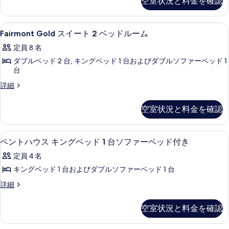
空室状況と料金を確認
る
グ
ベ
ベ
ー
の
ネ
ッ
ッ
ス
チ
写
ド
Fairmont
デザイナーバスアメニティ、ヘアドラ
ド
1
ャ
1
Fairmont Gold スイート 2 ベッドルーム
イ
真
Gold
ー
台
1
ー
定員 8 名
を
ス
ス
ソ
台
イ
フ
ト
ダブルベッド 2 台, キングベッド 1 台およびダブルソファーベッド 1
表
イ
ー
ソ
ァ
台
2
示
ー
ト
ー
フ
Fairmont
詳細
ベ
2
ベ
す
ト
Gold
ァ
ベ
ッ
ッ
る
2
ス
ッ
ド
空室状況と料金を確認
ー
ド
イ
ド
付
ベ
ー
ベ
ル
き
ル
ッ
ト
ー
ベ
ペントハウス キングベッド 1 台ソフ
ペ
ッ
ー
5
2
ペントハウス キングベッド 1 台ソファーベッド付き
ム
ド
イ
ン
ド
ベ
ベ
ビ
ム
ル
定員 4 名
ッ
イ
ュ
ト
付
ベ
ド
ー
キングベッド 1 台およびダブルソファーベッド 1 台
ビ
ー
ハ
き
ル
イ
ュ
の
ム
ペ
詳細
ー
ー
ウ
ベ
詳
ビ
ン
の
ム
の
細
ス
イ
ト
の
ュ
詳
空室状況と料金を確認
す
ハ
詳
キ
ビ
細
ー
ウ
べ
細