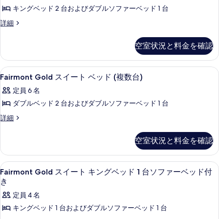
ー
ム
ー
べ
キングベッド 2 台およびダブルソファーベッド 1 台
写
ト
ム
(Patience)
て
ス
詳細
真
(Patience)
2
の
イ
の
の
を
ベ
ー
詳
す
空室状況と料金を確認
写
表
ト
細
ッ
べ
2
真
示
ド
ベ
て
Fairmont
セーフティボックス (室内)、デスク
を
す
6
ッ
ル
Fairmont Gold スイート ベッド (複数台)
の
Gold
表
ド
る
ー
定員 6 名
ル
ス
写
示
ム
ー
ダブルベッド 2 台およびダブルソファーベッド 1 台
イ
真
す
ム
(Deliverance)
Fairmont
詳細
ー
(Deliverance)
を
る
の
Gold
の
ト
表
ス
詳
す
空室状況と料金を確認
イ
ベ
示
細
べ
ー
ッ
す
ト
て
Fairmont
セーフティボックス (室内)、デスク
ド
2
ベ
る
Fairmont Gold スイート キングベッド 1 台ソファーベッド付
の
Gold
ッ
き
(複
ド
ス
写
数
定員 4 名
(複
イ
真
数
台)
キングベッド 1 台およびダブルソファーベッド 1 台
ー
台)
を