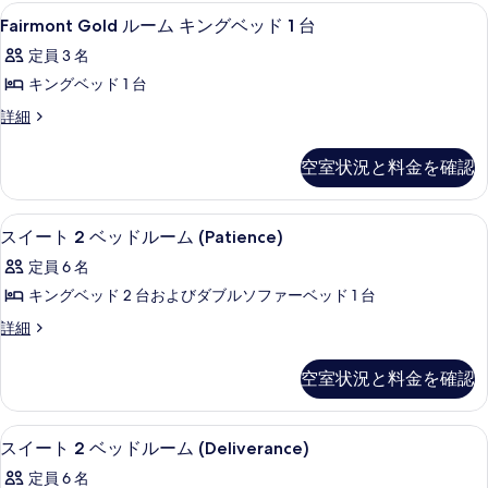
ン
ュ
ス
の
Fairmont
セーフティボックス (室内)、デスク
て
2
キ
Fairmont Gold ルーム キングベッド 1 台
グ
ー
す
Gold
の
ン
ベ
定員 3 名
の
グ
ル
べ
写
ベ
ッ
キングベッド 1 台
す
ー
て
真
ッ
ド
べ
Fairmont
詳細
ム
の
ド
を
Gold
1
1
て
キ
写
表
ル
台
台
空室状況と料金を確認
の
ー
ン
真
ソ
示
ソ
ム
写
フ
グ
を
す
キ
ァ
フ
セーフティボックス (室内)、デスク
ス
真
ベ
2
表
ン
スイート 2 ベッドルーム (Patience)
ー
る
ァ
イ
グ
を
ベ
ッ
示
定員 6 名
ベ
ッ
ー
ー
表
ド
す
ッ
キングベッド 2 台およびダブルソファーベッド 1 台
ド
ベ
ト
示
ド
付
1
る
ス
詳細
1
ッ
き
2
す
台
イ
台
の
ベ
ド
ー
る
の
の
詳
空室状況と料金を確認
ト
詳
ッ
付
細
す
2
細
ド
き
ベ
べ
セーフティボックス (室内)、デスク
ス
2
ッ
ル
スイート 2 ベッドルーム (Deliverance)
の
て
イ
ド
ー
す
定員 6 名
の
ル