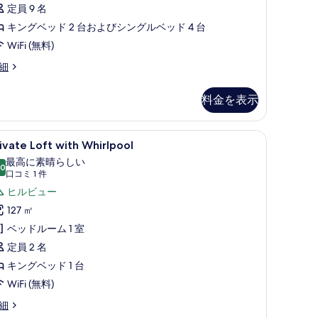
の
定員 9 名
す
キングベッド 2 台およびシングルベッド 4 台
べ
WiFi (無料)
て
mongrass
細
rand
の
lla
料金を表示
写
真
pool | ミニバーのアイテム (無料)、セーフティボックス (室内)、デスク、ノートパソコ
rivate
Private Loft with Whirlpool | テラス / パティ
を
6
ivate Loft with Whirlpool
oft
表
最高に素晴らしい
ith
.0
10 点中 10.0
(口
示
口コミ 1 件
hirlpool
コ
ヒルビュー
す
の
ミ
127 ㎡
る
す
1
ベッドルーム 1 室
件)
べ
定員 2 名
て
キングベッド 1 台
の
WiFi (無料)
写
ivate
細
真
ft