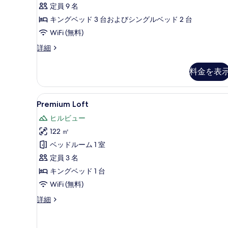
Bedrooms
定員 9 名
の
キングベッド 3 台およびシングルベッド 2 台
す
WiFi (無料)
べ
Ginger
詳細
Grand
て
Villa
の
料金を表
4
写
Bedrooms
の
真
Premium
Premium Loft | リビング 
6
詳
Premium Loft
Loft
を
細
ヒルビュー
の
表
122 ㎡
す
示
ベッドルーム 1 室
べ
す
定員 3 名
て
る
キングベッド 1 台
の
WiFi (無料)
写
Premium
詳細
真
Loft
を
の
詳