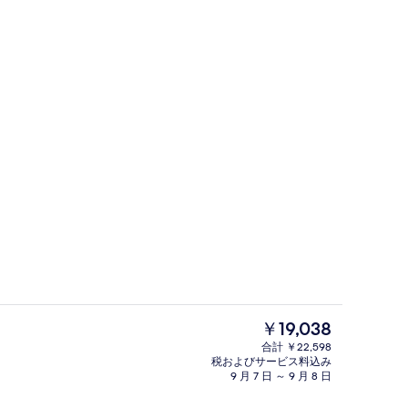
バリアフリー駐車場
よる動画 - Nina Panda が投稿
現
￥19,038
在
合計 ￥22,598
の
税およびサービス料込み
ft with Whirlpool | 部屋からの景観
フロント
料
9 月 7 日 ～ 9 月 8 日
金
は