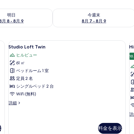
- 8月 9 の空室状況をチェック
今週末 8月 7 - 8月 9 の空室状況をチ
明日
今週末
8月 8 - 8月 9
8月 7 - 8月 9
| ミニバーのアイテム (無料)、セーフティボックス (室内)、デスク、ノートパソコン用作
Studio
Studio Loft Twin | ミニバ
Hi
6
Studio Loft Twin
Hi
Loft
Vi
ヒルビュー
Twin
K
10
61 ㎡
の
ベッドルーム 1 室
す
定員 2 名
べ
シングルベッド 2 台
て
WiFi (無料)
の
写
Studio
詳細
Loft
真
Twin
Hil
詳
を
の
Vi
詳
Ki
表
示
料金を表示
細
の