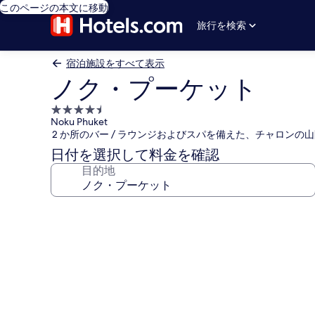
このページの本文に移動
旅行を検索
宿泊施設をすべて表示
ノク・プーケット
4.5
Noku Phuket
つ
2 か所のバー / ラウンジおよびスパを備えた、チャロンの
星
日付を選択して料金を確認
宿
目的地
泊
施
設
ノ
ク・
プ
ー
ケ