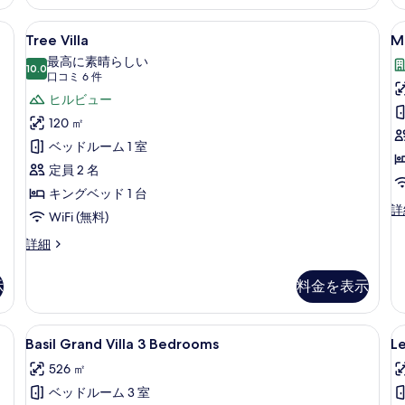
示
詳
細
す
ミニバーのアイテム (無料)、セーフティボックス (室内)、デスク、ノートパソコン用作業ス
Tree
Tree Villa | ミニバーのアイテ
M
15
Tree Villa
Mi
る
Villa
G
最高に素晴らしい
10.0
Vi
の
10 点中 10.0
(口
口コミ 6 件
3
す
コ
ヒルビュー
B
ミ
べ
120 ㎡
6
て
ベッドルーム 1 室
件)
の
定員 2 名
写
キングベッド 1 台
Mi
詳
真
WiFi (無料)
G
を
Vi
Tree
詳細
3
表
Villa
B
の
示
示
料金を表示
の
詳
す
詳
細
細
る
4 Bedrooms | ミニバーのアイテム (無料)、セーフティボックス (室内)、デスク、
Basil
Basil Grand Villa 3 Bed
L
7
Basil Grand Villa 3 Bedrooms
Le
Grand
G
526 ㎡
Villa
Vi
ベッドルーム 3 室
3
4