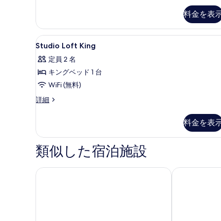
表
細
示
料金を表
す
る
Studio
ミニバーのアイテム (無料)、
8
Studio Loft King
Loft
定員 2 名
King
キングベッド 1 台
の
WiFi (無料)
す
べ
Studio
詳細
Loft
て
King
料金を表
の
の
詳
写
細
類似した宿泊施設
真
を
ヴィラ ゾリチュード リゾート＆スパ
アビスタ ハイ
表
示
す
る