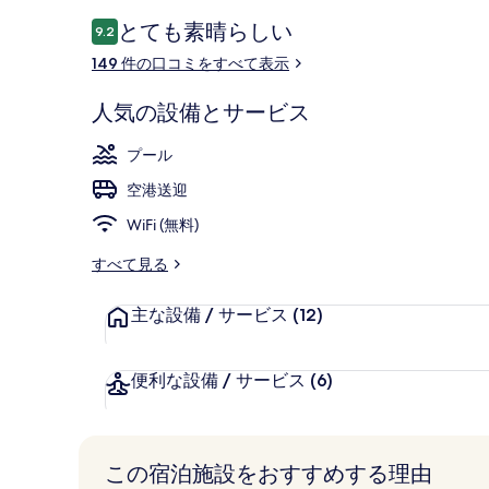
口
とても素晴らしい
9.2
10段階中9.2
コ
149 件の口コミをすべて表示
ミ
施設の正面
人気の設備とサービス
プール
空港送迎
WiFi (無料)
すべて見る
主な設備 / サービス
(12)
便利な設備 / サービス
(6)
この宿泊施設をおすすめする理由