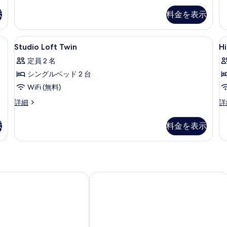
の
wi
を
示
料金を表示
詳
Wh
表
細
の
示
詳
セーフティボックス (室内)、デスク、ノートパソコン用作業スペース
Studio
ミニバーのアイテム (無料)、セーフテ
Hi
6
細
Studio Loft Twin
Hi
す
Loft
Vi
定員 2 名
る
Twin
K
シングルベッド 2 台
W
の
P
WiFi (無料)
す
P
べ
Studio
Hil
詳細
詳
Loft
Vi
て
Twin
Ki
示
料金を表示
の
の
Wi
詳
Pr
写
細
Po
真
の
詳
を
細
ダウェイ プーケット パトン - M ギャラリー
ザ・ネイチャープーケット
表
示
す
る