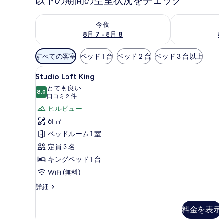
以下の期間の空室状況をチェック
今夜 8月 7 - 8月 8 の空室状況をチェック
明日 8月 8 
今夜
8月 7 - 8月 8
利
すべての客室
ベッド 1 台
ベッド 2 台
ベッド 3 台以上
用
Studio
Studio Loft King 
可
7
Studio Loft King
Loft
能
とても良い
King
8.0
な
10 点中 8.0
(口
口コミ 2 件
の
客
コ
ヒルビュー
室
す
ミ
61 ㎡
の
2
べ
ベッドルーム 1 室
絞
件)
て
定員 3 名
り
の
キングベッド 1 台
込
写
み
WiFi (無料)
真
条
Studio
詳細
件
を
Loft
King
表
料金を表
の