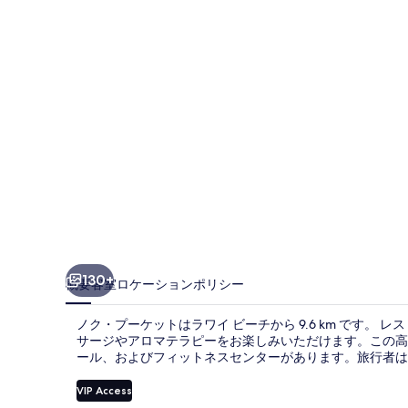
ッ
ト
の
写
真
ギ
ャ
ラ
リ
ー
130+
概要
客室
ロケーション
ポリシー
ノク・プーケットはラワイ ビーチから 9.6 km です
サージやアロマテラピーをお楽しみいただけます。この高級
ール、およびフィットネスセンターがあります。旅行者は
VIP Access