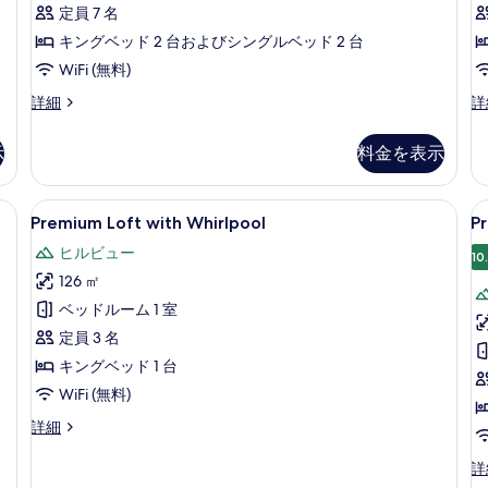
Bedrooms
定員 7 名
の
キングベッド 2 台およびシングルベッド 2 台
す
WiFi (無料)
べ
Basil
Le
詳細
詳
Grand
G
て
Villa
Vi
の
示
料金を表示
3
4
写
Bedrooms
の
の
詳
エリア | スマートテレビ、書庫
真
Premium
Premium Loft with Whirl
P
8
詳
細
Premium Loft with Whirlpool
Pr
Loft
L
を
細
ヒルビュー
with
w
10
表
126 ㎡
Whirlpool
W
示
の
ベッドルーム 1 室
す
す
定員 3 名
る
べ
キングベッド 1 台
て
WiFi (無料)
の
Premium
詳細
Loft
写
with
Pr
詳
真
Whirlpool
Lo