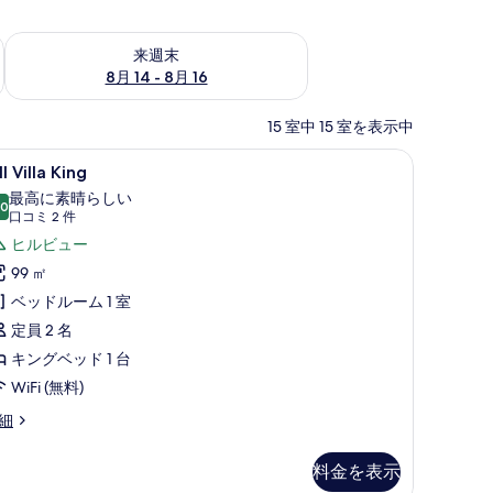
ェック
来週末 8月 14 - 8月 16 の空室状況をチェック
来週末
8月 14 - 8月 16
15 室中 15 室を表示中
業スペース
ーのアイテム (無料)、セーフティボックス (室内)、デスク、ノートパソコン用作業スペー
ll
Hill Villa King | ミニバーのアイテム
7
ll Villa King
lla
最高に素晴らしい
ing
.0
10 点中 10.0
(口
口コミ 2 件
の
コ
ヒルビュー
す
ミ
99 ㎡
2
べ
ベッドルーム 1 室
件)
て
定員 2 名
の
キングベッド 1 台
写
WiFi (無料)
真
l
細
を
lla
ng
表
料金を表示