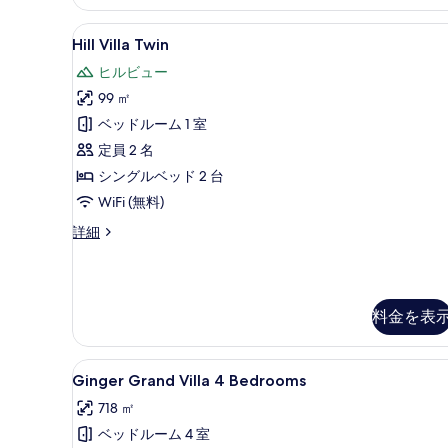
示
詳
細
す
Hill
Hill Villa Twin | 
7
Hill Villa Twin
る
Villa
ヒルビュー
Twin
99 ㎡
の
ベッドルーム 1 室
す
定員 2 名
べ
シングルベッド 2 台
て
WiFi (無料)
の
写
Hill
詳細
Villa
真
Twin
を
の
詳
表
料金を表
細
示
す
Ginger
Ginger Grand Villa 
12
Ginger Grand Villa 4 Bedrooms
る
Grand
718 ㎡
Villa
ベッドルーム 4 室
4