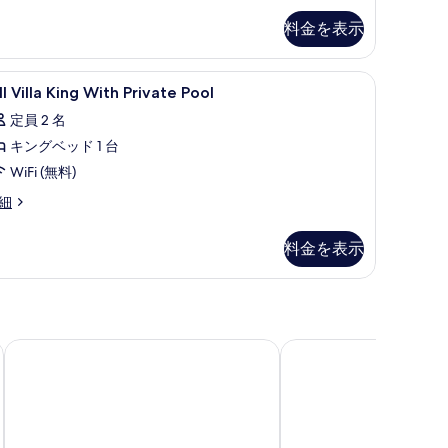
th
を
料金を表示
irlpool
表
示
ィボックス (室内)、デスク、ノートパソコン用作業スペース
ll
ミニバーのアイテム (無料)、セーフティボッ
8
ll Villa King With Private Pool
す
lla
定員 2 名
る
ing
キングベッド 1 台
ith
rivate
WiFi (無料)
ool
l
細
の
lla
ng
す
料金を表示
th
べ
ivate
ol
て
の
マンダラバリゾートアンドスパカロンビーチ
インドシナ リゾート＆
写
真
を
表