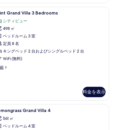
示
す
ペース
ム (無料)、セーフティボックス (室内)、デスク、ノートパソコン用作業スペース
int
Mint Grand Villa 3 Bedrooms | リビン
6
nt Grand Villa 3 Bedrooms
る
rand
シティビュー
lla
498 ㎡
edrooms
ベッドルーム 3 室
の
定員 8 名
す
キングベッド 2 台およびシングルベッド 2 台
べ
WiFi (無料)
て
nt
細
rand
の
lla
写
真
edrooms
料金を表示
を
表
ノートパソコン用作業スペース
rooms | ミニバーのアイテム (無料)、セーフティボックス (室内)、デスク、ノートパソコ
emongrass
Lemongrass Grand Villa 4 | 
9
mongrass Grand Villa 4
示
rand
す
561 ㎡
lla
る
ベッドルーム 4 室