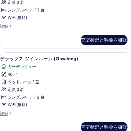
グ
ド
定員 3 名
表
ツ
ル
2
シングルベッド 2 台
示
ベ
イ
台
WiFi (無料)
ッ
す
ン
ド
(Sino
デ
詳細
る
2
ル
Style)
ラ
台
ー
ッ
の
(Sino
空室状況と料金を確認
ク
ム
Style)
す
ス
の
シ
ツ
べ
詳
デラックス ツインルーム (Gasalong)
デ
4
イ
デラックス ツインルーム (Gasalong)
ン
細
て
ラ
ン
グ
ガーデンビュー
の
ル
ッ
ー
ル
40 ㎡
写
ク
ム
ベ
ベッドルーム 1 室
真
シ
ス
ン
ッ
定員 3 名
を
ツ
グ
ド
シングルベッド 2 台
表
ル
イ
2
WiFi (無料)
ベ
示
ン
ッ
台
デ
詳細
す
ド
ル
ラ
(Garden
2
る
ー
ッ
Wing)
台
空室状況と料金を確認
ク