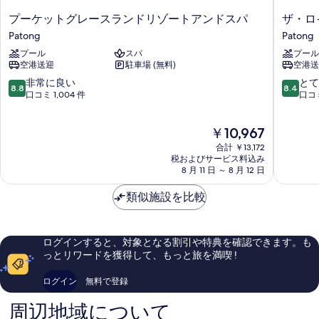
プ
ザ・
プーケットグレースランドリゾートアンドスパ
ザ・ロ
ー
ロ
Patong
Patong
ケ
イ
プール
スパ
プール
ッ
ヤ
空港送迎
駐車場 (無料)
空港送
ト
ル・
グ
パ
10
10
非常に良い
とて
8.8
8.4
レ
ラ
段
段
口コミ 1,004 件
口コミ
ー
ダ
階
階
ス
イ
中
中
現
￥10,967
ラ
ス・
8.8、
8.4、
在
ン
ホ
非
と
合計 ￥13,172
の
ド
テ
常
て
税およびサービス料込み
料
リ
8 月 11 日 ～ 8 月 12 日
ル
に
も
金
ゾ
＆
良
良
は
ー
類似施設を比較
ス
い、
い、
￥10,967
ト
パ
口
口
ア
Patong
コ
コ
ン
ミ
ミ
ログインすると、対象となる割引や特典を確認できます。も
ド
1,004
1,001
っとリワードを獲得して、もっと旅を満喫 !
ス
件
件
パ
件
件
ログイン
無料で登録
Patong
の
の
口
口
周辺地域について
コ
コ