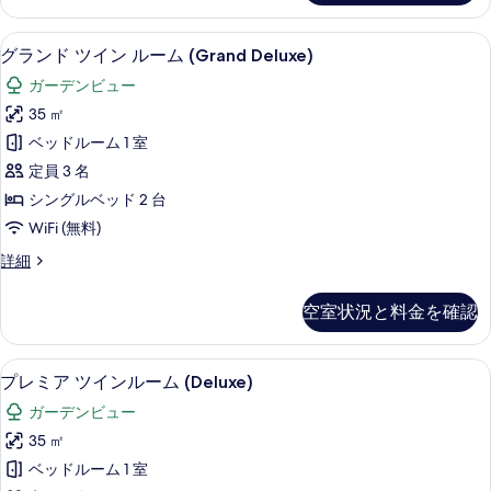
ム
(Garden
の
ス
Wing)
(Gasalong)
ツ
す
の
グランド ツイン ルーム (Grand Delux
グ
8
イ
の
グランド ツイン ルーム (Grand Deluxe)
詳
べ
ラ
ン
細
す
ガーデンビュー
て
ル
ン
べ
ー
35 ㎡
の
ド
ム
て
ベッドルーム 1 室
写
(Gasalong)
ツ
の
の
定員 3 名
真
イ
詳
写
シングルベッド 2 台
を
細
ン
真
WiFi (無料)
表
ル
を
グ
詳細
示
ー
ラ
表
す
ム
ン
示
空室状況と料金を確認
る
ド
(Grand
す
ツ
Deluxe)
イ
る
ミニバー、セーフティボックス (室内)、デ
プ
の
6
ン
プレミア ツインルーム (Deluxe)
レ
ル
す
ガーデンビュー
ー
ミ
べ
ム
35 ㎡
ア
(Grand
て
ベッドルーム 1 室
Deluxe)
ツ