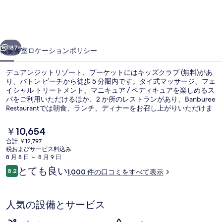
ッ
ト
前へ
次へ
リ
187+
概要
客室
ロケーション
ポリシー
ゾ
デュアンジットリゾート、プーケットにはキッズクラブ (無料)があ
ー
り、パトン ビーチから徒歩 5 分圏内です。タイ式マッサージ、フェ
イシャル トリートメント、マニキュア / ペディキュアを楽しめるス
ト、
パをご利用いただけるほか、2 か所のレストランがあり、Banburee
プ
Restaurantでは朝食、ランチ、ディナーをお召し上がりいただけま
す。この高級リゾートにあるその他設備には 3 つの屋外プール、バ
ー
ー / ラウンジ、およびフィットネスセンターがあります。旅行者は
現
￥10,654
親切なスタッフを高く評価しています。
在
ケ
合計 ￥12,797
の
税およびサービス料込み
3 つの屋外プール、プール パラソル
ッ
料
8 月 8 日 ～ 8 月 9 日
金
口
とても良い
ト
8.2
1,000 件の口コミをすべて表示
は
10段階中8.2
コ
￥10,654
の
ミ
で
す
写
人気の設備とサービス
真