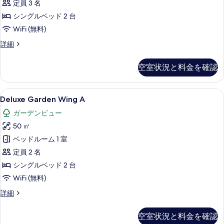
の
の
定員 3 名
イ
詳
写
シングルベッド 2 台
細
ン
真
WiFi (無料)
ル
を
プ
詳細
ー
表
レ
ム
ミ
示
空室状況と料金を確認
ア
(Deluxe)
す
ツ
の
イ
る
Deluxe
Deluxe Garden Wing A | ガーデン ビ
10
ン
す
Deluxe Garden Wing A
Garden
ル
べ
ガーデンビュー
ー
Wing
て
ム
50 ㎡
A
(Deluxe)
の
の
ベッドルーム 1 室
の
写
詳
す
定員 2 名
細
真
べ
シングルベッド 2 台
を
て
WiFi (無料)
表
の
Deluxe
詳細
Garden
示
写
Wing
す
空室状況と料金を確認
真
A