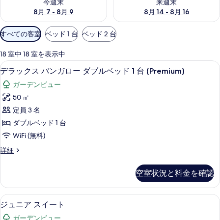
今週末
来週末
8月 7 - 8月 9
8月 14 - 8月 16
利
すべての客室
ベッド 1 台
ベッド 2 台
用
可
18 室中 18 室を表示中
能
デラックス バンガロー ダブルベッド 1 台 
デ
11
デラックス バンガロー ダブルベッド 1 台 (Premium)
な
ラ
客
ガーデンビュー
ッ
室
50 ㎡
ク
の
定員 3 名
ス
絞
ダブルベッド 1 台
り
バ
WiFi (無料)
込
ン
み
デ
詳細
ガ
ラ
条
ロ
ッ
件
空室状況と料金を確認
ク
ー
ス
ダ
バ
ジュニア スイート | ミニバー、セーフテ
ジ
9
ン
ジュニア スイート
ブ
ュ
ガ
ル
ガーデンビュー