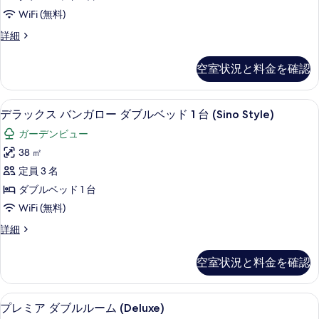
す
ブ
WiFi (無料)
る
ル
デ
詳細
ル
ラ
ー
ッ
空室状況と料金を確認
ク
ム
ス
(Gasalong)
ダ
デラックス バンガロー ダブルベッド 1 台 (
デ
9
ブ
の
デラックス バンガロー ダブルベッド 1 台 (Sino Style)
ラ
ル
す
ガーデンビュー
ル
ッ
べ
ー
38 ㎡
ク
ム
て
定員 3 名
(Gasalong)
ス
の
の
ダブルベッド 1 台
バ
詳
写
WiFi (無料)
細
ン
真
デ
詳細
ガ
ラ
を
ロ
ッ
表
空室状況と料金を確認
ク
ー
示
ス
ダ
バ
す
プレミア ダブルルーム (Deluxe) | 
プ
7
ン
プレミア ダブルルーム (Deluxe)
ブ
る
ガ