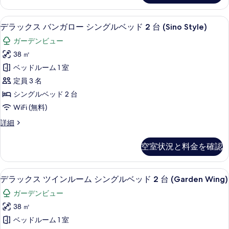
シ
す
ス
ン
バ
る
デラックス バンガロー シングルベッド 2 台
デ
10
ン
デラックス バンガロー シングルベッド 2 台 (Sino Style)
グ
ラ
ガ
ル
ガーデンビュー
ロ
ッ
ー
ベ
38 ㎡
ク
シ
ッ
ベッドルーム 1 室
ン
ス
グ
ド
定員 3 名
バ
ル
2
シングルベッド 2 台
ベ
ン
台
WiFi (無料)
ッ
ガ
ド
(Premium)
デ
詳細
2
ロ
の
ラ
台
ー
ッ
す
(Premium)
空室状況と料金を確認
ク
シ
の
べ
ス
詳
ン
バ
て
細
デラックス ツインルーム シングルベッド 2 
デ
15
ン
デラックス ツインルーム シングルベッド 2 台 (Garden Wing)
グ
の
ラ
ガ
ル
ガーデンビュー
ロ
写
ッ
ー
ベ
38 ㎡
真
ク
シ
ッ
ベッドルーム 1 室
ン
を
ス