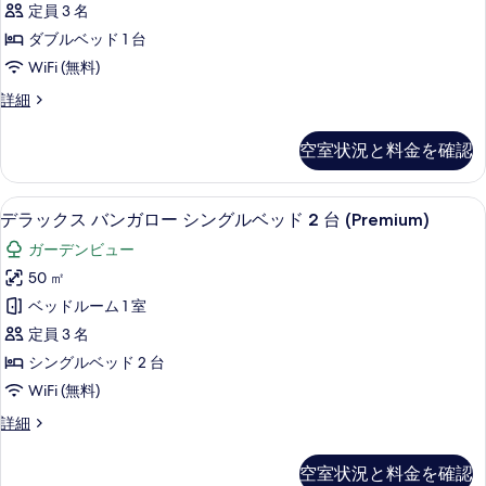
(Garden
ッ
定員 3 名
ブ
ド
Wing)
ダブルベッド 1 台
1
ル
の
WiFi (無料)
台
ル
す
(Garden
グ
詳細
Wing)
ー
べ
ラ
の
ム
ン
て
詳
空室状況と料金を確認
ド
(Grand
細
の
ダ
Deluxe)
ブ
写
デラックス バンガロー シングルベッド 2 台
デ
の
8
ル
デラックス バンガロー シングルベッド 2 台 (Premium)
真
ラ
ル
す
ガーデンビュー
を
ー
ッ
べ
ム
50 ㎡
表
ク
(Grand
て
ベッドルーム 1 室
示
Deluxe)
ス
の
の
定員 3 名
す
バ
詳
写
シングルベッド 2 台
る
細
ン
真
WiFi (無料)
ガ
を
デ
詳細
ロ
表
ラ
ー
ッ
示
空室状況と料金を確認
ク