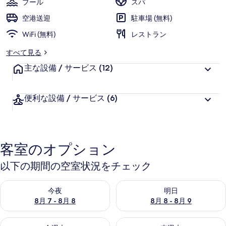
プール
スパ
ギ
空港送迎
駐車場 (無料)
ャ
WiFi (無料)
レストラン
ラ
すべて見る
リ
主な設備 / サービス
(12)
ー
便利な設備 / サービス
(6)
客室のオプション
以下の期間の空室状況をチェック
今夜 8月 7 - 8月 8 の空室状況をチェック
明日 8月 8 - 8月 9 の空室
今夜
明日
8月 7 - 8月 8
8月 8 - 8月 9
今週末 8月 7 - 8月 9 の空室状況をチェック
来週末 8月 14 - 8月 16 の