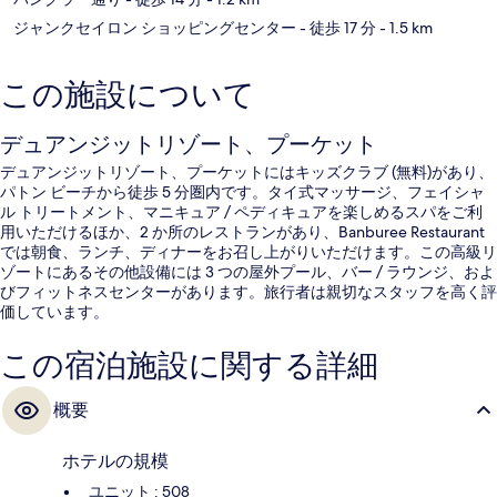
ジャンクセイロン ショッピングセンター
- 徒歩 17 分
- 1.5 km
この施設について
デュアンジットリゾート、プーケット
デュアンジットリゾート、プーケットにはキッズクラブ (無料)があり、
パトン ビーチから徒歩 5 分圏内です。タイ式マッサージ、フェイシャ
ル トリートメント、マニキュア / ペディキュアを楽しめるスパをご利
用いただけるほか、2 か所のレストランがあり、Banburee Restaurant
では朝食、ランチ、ディナーをお召し上がりいただけます。この高級リ
ゾートにあるその他設備には 3 つの屋外プール、バー / ラウンジ、およ
びフィットネスセンターがあります。旅行者は親切なスタッフを高く評
価しています。
この宿泊施設に関する詳細
概要
ホテルの規模
ユニット : 508