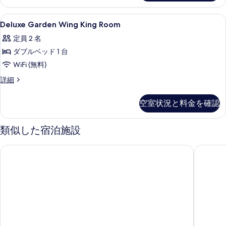
る
の
を
詳
Deluxe
ミニバー、セーフティボックス (室内)、デ
表
10
細
Deluxe Garden Wing King Room
Garden
示
定員 2 名
Wing
す
ダブルベッド 1 台
King
る
Room
WiFi (無料)
の
Deluxe
詳細
Garden
す
Wing
べ
空室状況と料金を確認
King
て
Room
の
類似した宿泊施設
の
詳
写
細
プーケットグレースランドリゾートアンドスパ
ザ・ロイ
真
を
表
示
す
る