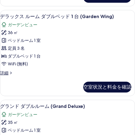
表
の
の
す
詳
示
デラックス ルーム ダブルベッド 1 台 (G
デ
写
る
7
細
デラックス ルーム ダブルベッド 1 台 (Garden Wing)
す
ラ
真
ガーデンビュー
る
ッ
を
36 ㎡
ク
表
ベッドルーム 1 室
ス
示
定員 3 名
ル
す
ダブルベッド 1 台
ー
る
WiFi (無料)
ム
デ
詳細
ダ
ラ
ブ
ッ
空室状況と料金を確認
ク
ル
ス
ベ
ル
グランド ダブルルーム (Grand Delu
グ
6
ー
グランド ダブルルーム (Grand Deluxe)
ッ
ラ
ム
ド
ガーデンビュー
ダ
ン
ブ
1
35 ㎡
ド
ル
台
ベッドルーム 1 室
ベ
ダ