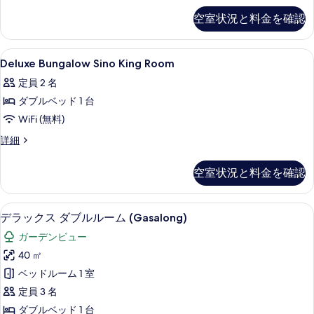
る
る
の
ミ
空室状況と料金を確認
リ
す
ー
べ
ス
Deluxe
ミニバー、セーフティボックス (室内)、デ
8
イ
Deluxe Bungalow Sino King Room
て
Bungalow
ー
の
定員 2 名
ト
Sino
の
写
ダブルベッド 1 台
King
詳
Room
真
WiFi (無料)
細
の
を
Deluxe
詳細
Bungalow
す
表
Sino
べ
空室状況と料金を確認
示
King
て
Room
す
の
の
デラックス ダブルルーム (Gasalong)
デ
る
12
詳
デラックス ダブルルーム (Gasalong)
写
ラ
細
ガーデンビュー
真
ッ
40 ㎡
を
ク
ベッドルーム 1 室
表
ス
定員 3 名
示
ダ
ダブルベッド 1 台