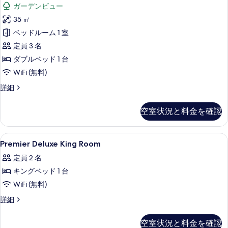
レ
ル
ガーデンビュー
ロ
ミ
ー
ベ
35 ㎡
ア
ダ
ッ
ベッドルーム 1 室
ブ
ダ
ル
ド
定員 3 名
ブ
ベ
1
ダブルベッド 1 台
ッ
ル
台
WiFi (無料)
ド
ル
1
(Sino
プ
詳細
台
ー
Style)
レ
(Sino
ム
ミ
の
Style)
空室状況と料金を確認
ア
(Deluxe)
の
す
ダ
詳
の
ブ
べ
細
Premier
ミニバー、セーフティボックス (室内)、デ
7
ル
す
Premier Deluxe King Room
て
Deluxe
ル
べ
定員 2 名
の
ー
King
て
ム
キングベッド 1 台
Room
写
(Deluxe)
の
の
WiFi (無料)
真
の
写
詳
す
Premier
詳細
を
細
Deluxe
真
べ
表
King
を
空室状況と料金を確認
て
示
Room