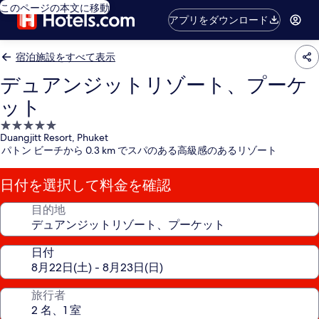
このページの本文に移動
アプリをダウンロード
宿泊施設をすべて表示
デュアンジットリゾート、プーケ
ット
5.0
Duangjitt Resort, Phuket
つ
パトン ビーチから 0.3 km でスパのある高級感のあるリゾート
星
宿
日付を選択して料金を確認
泊
施
目的地
設
日付
旅行者