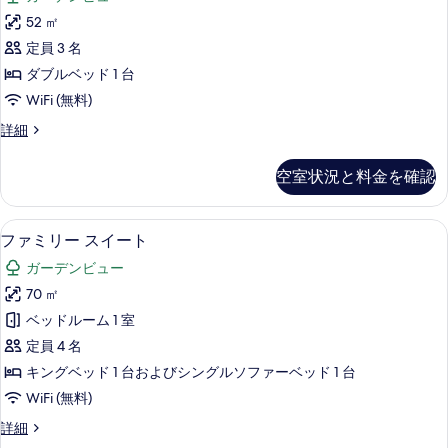
ロ
ニ
ー
ベ
52 ㎡
ア
ダ
ッ
定員 3 名
ブ
ス
ル
ド
ダブルベッド 1 台
イ
ベ
1
WiFi (無料)
ッ
ー
台
ド
ジ
詳細
ト
1
ュ
(Premium)
台
の
ニ
の
空室状況と料金を確認
(Premium)
ア
す
す
の
ス
べ
詳
イ
べ
ファミリー スイート | 部屋からの景観
フ
細
13
ー
ファミリー スイート
て
て
ァ
ト
の
ガーデンビュー
の
の
ミ
詳
写
70 ㎡
写
リ
細
真
ベッドルーム 1 室
真
ー
を
定員 4 名
を
ス
表
キングベッド 1 台およびシングルソファーベッド 1 台
表
イ
示
WiFi (無料)
示
ー
す
フ
詳細
す
ト
ァ