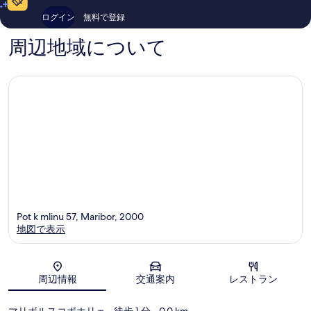
コ
件
ミ
ログイン
無料で登録
件
300
の
件
周辺地域について
口
件
コ
の
ミ
口
コ
ミ
Pot k mlinu 57, Maribor, 2000
地図で表示
地図
周辺情報
交通案内
レストラン
マリボルスコポホリェ
- 徒歩 1 分
- 0.0 km