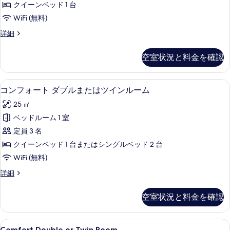
表
クイーンベッド 1 台
ト
示
WiFi (無料)
ス
す
コ
詳細
イ
ン
る
ー
フ
空室状況と料金を確認
ォ
ト
ー
の
ト
コンフォート ダブルまたはツインルーム 
コ
11
ス
コンフォート ダブルまたはツインルーム
す
ン
イ
べ
25 ㎡
ー
フ
ト
て
ベッドルーム 1 室
ォ
の
の
定員 3 名
詳
ー
細
写
クイーンベッド 1 台またはシングルベッド 2 台
ト
真
WiFi (無料)
ダ
を
コ
詳細
ブ
ン
表
ル
フ
空室状況と料金を確認
示
ォ
ま
ー
す
た
ト
Comfort
Comfort Double or Twin Roo
る
4
ダ
Comfort Double or Twin Room.