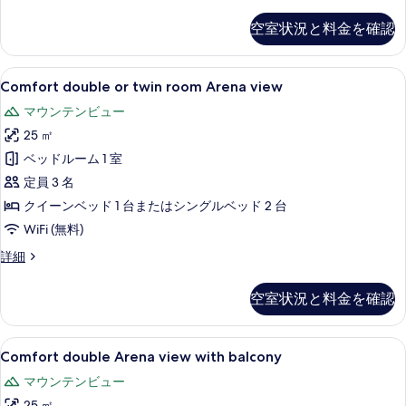
ン
ル
フ
る
空室状況と料金を確認
ォ
ま
ー
た
ト
Comfort
Comfort double or twin room
6
ダ
Comfort double or twin room Arena view
は
double
ブ
ツ
マウンテンビュー
ル
or
ま
イ
25 ㎡
twin
た
room
ン
ベッドルーム 1 室
は
Arena
ツ
ル
定員 3 名
イ
view
ー
クイーンベッド 1 台またはシングルベッド 2 台
ン
の
ム
WiFi (無料)
ル
す
ー
バ
Comfort
詳細
ム
べ
double
ル
バ
or
て
ル
空室状況と料金を確認
コ
twin
コ
の
room
ニ
ニ
Arena
写
ー
Comfort
ミニバー、セーフティボックス (室内)、デ
ー
8
view
Comfort double Arena view with balcony
の
真
double
の
の
詳
マウンテンビュー
を
詳
Arena
細
す
細
25 ㎡