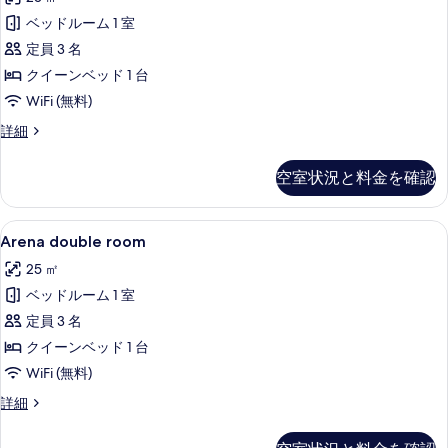
room
の
ベッドルーム 1 室
す
定員 3 名
べ
クイーンベッド 1 台
て
WiFi (無料)
の
Arena
詳細
Attic
写
double
空室状況と料金を確認
真
room
の
を
詳
Arena
Arena double room | ミニバー、
表
5
細
Arena double room
double
示
25 ㎡
room
す
ベッドルーム 1 室
の
る
定員 3 名
す
クイーンベッド 1 台
べ
WiFi (無料)
て
の
Arena
詳細
double
写
room