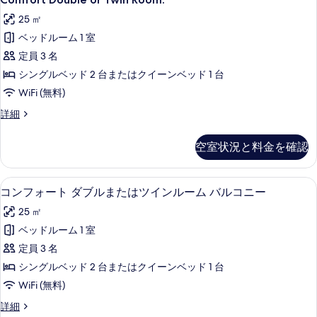
は
Double
ブ
ツ
25 ㎡
ル
or
ま
イ
ベッドルーム 1 室
Twin
た
Room.
ン
定員 3 名
は
の
ツ
ル
シングルベッド 2 台またはクイーンベッド 1 台
イ
す
ー
WiFi (無料)
ン
べ
ム
ル
Comfort
詳細
ー
Double
て
の
ム
or
の
空室状況と料金を確認
す
の
Twin
詳
写
Room.
べ
細
の
真
コンフォート ダブルまたはツインルーム 
コ
て
4
詳
コンフォート ダブルまたはツインルーム バルコニー
を
ン
細
の
25 ㎡
表
フ
写
ベッドルーム 1 室
示
ォ
真
定員 3 名
す
ー
を
シングルベッド 2 台またはクイーンベッド 1 台
る
ト
表
WiFi (無料)
ダ
示
コ
詳細
ブ
す