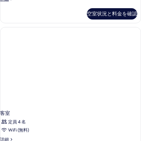
attic
の
room
空室状況と料金を確認
写
の
詳
真
細
を
表
示
す
る
客室
定員 4 名
WiFi (無料)
客
詳細