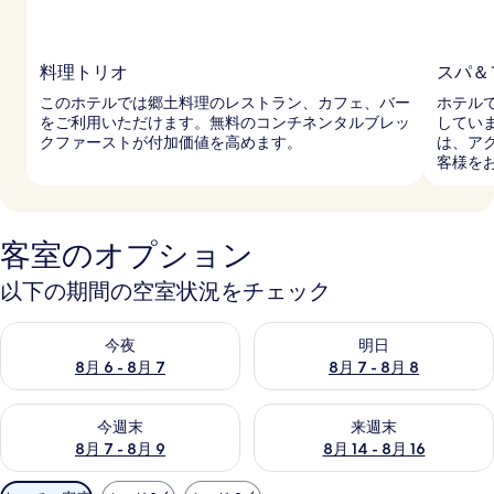
料理トリオ
スパ＆
このホテルでは郷土料理のレストラン、カフェ、バー
ホテル
をご利用いただけます。無料のコンチネンタルブレッ
してい
クファーストが付加価値を高めます。
は、ア
客様を
客室のオプション
以下の期間の空室状況をチェック
今夜 8月 6 - 8月 7 の空室状況をチェック
明日 8月 7 - 8月 8 の空室
今夜
明日
8月 6 - 8月 7
8月 7 - 8月 8
今週末 8月 7 - 8月 9 の空室状況をチェック
来週末 8月 14 - 8月 16 の
今週末
来週末
8月 7 - 8月 9
8月 14 - 8月 16
利