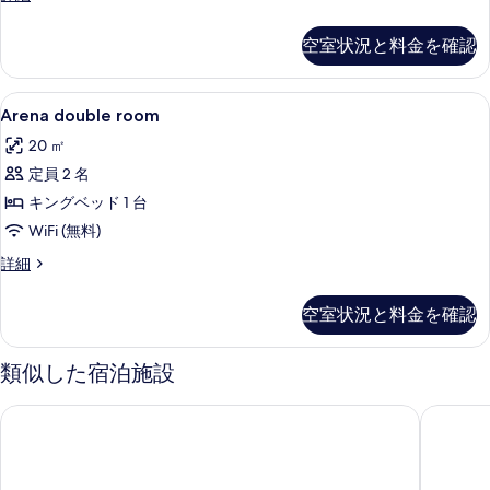
室
の
空室状況と料金を確認
詳
細
Arena
ミニバー、セーフティボックス (室内)、デ
6
Arena double room
double
20 ㎡
room
定員 2 名
の
キングベッド 1 台
す
WiFi (無料)
べ
て
Arena
詳細
double
の
room
空室状況と料金を確認
写
の
詳
真
細
類似した宿泊施設
を
表
ホテル シティ マリボル
B&Bホ
示
す