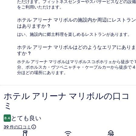
ただけます。フィットネスセンターやスパサービスなどの設備
をご利用いただけます。
ホテル アリーナ マリボルの施設内か周辺にレストラン
はありますか ?
はい、施設内に郷土料理を楽しめるレストランがあります。
ホテル アリーナ マリボルはどのようなエリアにありま
すか ?
ホテル アリーナ マリボルはマリボルスコポホリェから徒歩で 1
分、ポホルスカ・ヴツペニャチャ・ケーブルカーから徒歩で 4
分ほどの場所にあります。
ホテル アリーナ マリボルの口コ
口
ミ
コ
ミ
とても良い
8.4
39 件の口コミ