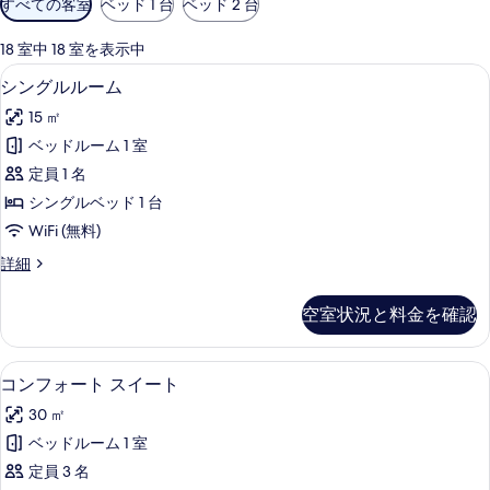
すべての客室
ベッド 1 台
ベッド 2 台
用
可
18 室中 18 室を表示中
能
シングルルーム | ミニバー、セーフティボ
シ
5
シングルルーム
な
ン
客
15 ㎡
グ
室
ベッドルーム 1 室
ル
の
定員 1 名
ル
絞
シングルベッド 1 台
り
ー
WiFi (無料)
込
ム
み
シ
詳細
の
ン
条
す
グ
件
空室状況と料金を確認
ル
べ
ル
て
ー
コンフォート スイート | ミニバー、セー
コ
8
ム
コンフォート スイート
の
ン
の
写
30 ㎡
詳
フ
細
真
ベッドルーム 1 室
ォ
を
定員 3 名
ー