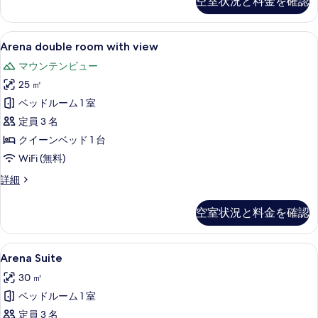
空室状況と料金を確認
真
の
詳
を
細
Arena
Arena double room with vie
表
6
Arena double room with view
double
示
マウンテンビュー
room
す
25 ㎡
with
る
view
ベッドルーム 1 室
の
定員 3 名
す
クイーンベッド 1 台
べ
WiFi (無料)
て
Arena
詳細
double
の
room
写
空室状況と料金を確認
with
真
view
の
を
Arena
Arena Suite | ミニバー、セーフティ
8
詳
Arena Suite
Suite
表
細
30 ㎡
の
示
ベッドルーム 1 室
す
す
定員 3 名