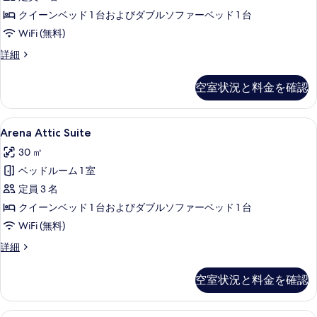
べ
る
クイーンベッド 1 台およびダブルソファーベッド 1 台
て
WiFi (無料)
の
Arena
詳細
写
Suite
真
の
空室状況と料金を確認
詳
を
細
表
Arena
Arena Attic Suite | ミニバー、セ
示
6
Arena Attic Suite
Attic
す
30 ㎡
Suite
る
ベッドルーム 1 室
の
定員 3 名
す
クイーンベッド 1 台およびダブルソファーベッド 1 台
べ
WiFi (無料)
て
の
Arena
詳細
Attic
写
Suite
空室状況と料金を確認
真
の
詳
を
細
Arena Golden Fox | ミニバー、セ