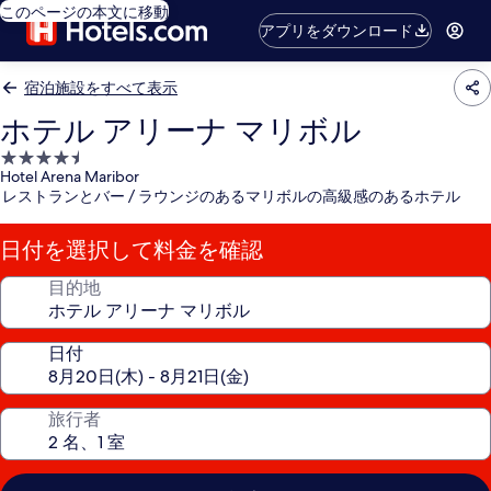
このページの本文に移動
アプリをダウンロード
宿泊施設をすべて表示
ホテル アリーナ マリボル
4.5
Hotel Arena Maribor
つ
レストランとバー / ラウンジのあるマリボルの高級感のあるホテル
星
宿
日付を選択して料金を確認
泊
施
目的地
設
日付
旅行者