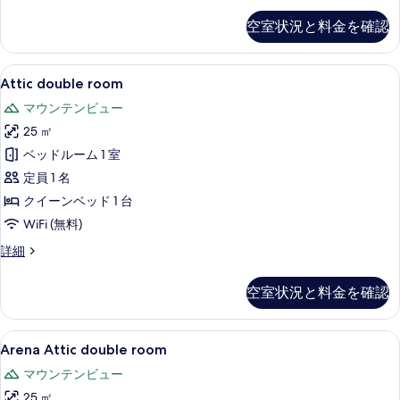
て
Arena
の
空室状況と料金を確認
view
写
with
balcony.
真
Attic
Attic double room | ミニバー、
9
の
Attic double room
を
double
詳
マウンテンビュー
細
room
表
25 ㎡
の
示
ベッドルーム 1 室
す
す
定員 1 名
べ
る
クイーンベッド 1 台
て
WiFi (無料)
の
写
Attic
詳細
double
真
room
空室状況と料金を確認
を
の
詳
表
細
Arena
Arena Attic double room | 
示
7
Arena Attic double room
Attic
す
マウンテンビュー
double
る
25 ㎡