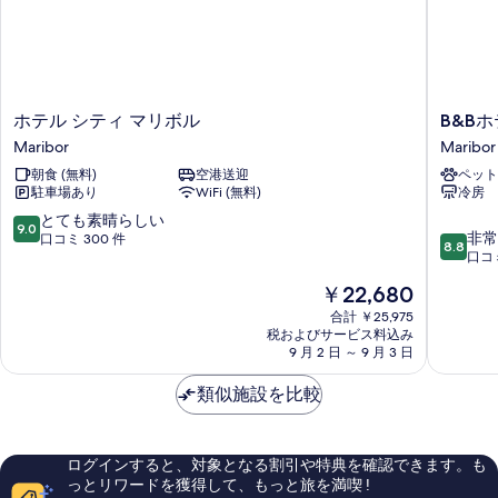
る
ホ
B&B
ホテル シティ マリボル
B&B
テ
ホ
Maribor
Maribor
ル
テ
朝食 (無料)
空港送迎
ペット
シ
ル
駐車場あり
WiFi (無料)
冷房
テ
マ
ィ
リ
10
とても素晴らしい
9.0
10
マ
ボ
非常
段
口コミ 300 件
8.8
段
リ
ル
口コミ
階
階
ボ
Maribor
中
現
￥22,680
中
ル
9.0、
在
8.8、
Maribor
合計 ￥25,975
と
の
税およびサービス料込み
非
て
料
9 月 2 日 ～ 9 月 3 日
常
も
金
に
素
は
類似施設を比較
良
晴
￥22,680
い、
ら
口
し
コ
い、
ログインすると、対象となる割引や特典を確認できます。も
ミ
口
っとリワードを獲得して、もっと旅を満喫 !
204