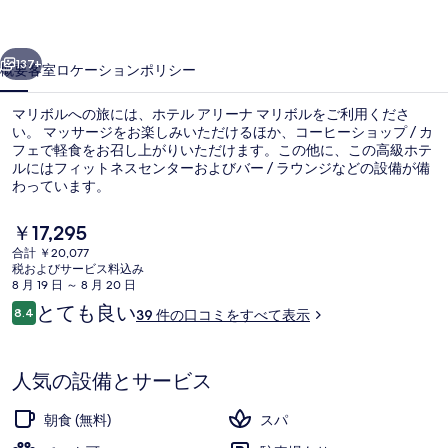
ナ
前へ
次へ
マ
137+
概要
客室
ロケーション
ポリシー
リ
マリボルへの旅には、ホテル アリーナ マリボルをご利用くださ
ボ
い。 マッサージをお楽しみいただけるほか、コーヒーショップ / カ
フェで軽食をお召し上がりいただけます。この他に、この高級ホテ
ル
ルにはフィットネスセンターおよびバー / ラウンジなどの設備が備
の
わっています。
写
現
￥17,295
在
真
合計 ￥20,077
の
税およびサービス料込み
ロビー
ギ
料
8 月 19 日 ～ 8 月 20 日
金
口
とても良い
ャ
8.4
39 件の口コミをすべて表示
は
10段階中8.4
コ
￥17,295
ラ
ミ
で
す
リ
人気の設備とサービス
ー
朝食 (無料)
スパ