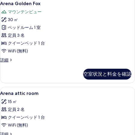
Arena
表
9
Arena Golden Fox
Golden
示
マウンテンビュー
Fox
す
30 ㎡
の
る
ベッドルーム 1 室
す
定員 3 名
べ
クイーンベッド 1 台
て
WiFi (無料)
の
写
Arena
詳細
Golden
真
Fox
空室状況と料金を確認
を
の
詳
表
細
Arena
ミニバー、セーフティボックス (室内)、デ
示
5
Arena attic room
attic
す
15 ㎡
room
る
定員 2 名
の
クイーンベッド 1 台
す
WiFi (無料)
べ
て
Arena
詳細