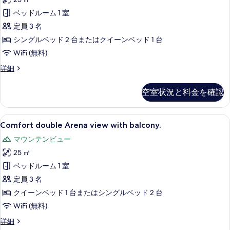
view
表
べ
with
ベッドルーム 1 室
示
て
balcony
定員 3 名
す
の
の
シングルベッド 2 台またはクイーンベッド 1 台
る
写
す
WiFi (無料)
真
べ
Comfort
詳細
を
て
double
Arena
表
の
空室状況と料金を確認
view
示
写
with
す
balcony
真
Comfort
ミニバー、セーフティボックス (室内)、デ
7
の
Comfort double Arena view with balcony.
る
を
double
詳
マウンテンビュー
細
Arena
表
25 ㎡
view
示
with
ベッドルーム 1 室
す
balcony.
定員 3 名
る
の
クイーンベッド 1 台またはシングルベッド 2 台
す
WiFi (無料)
べ
Comfort
詳細
double