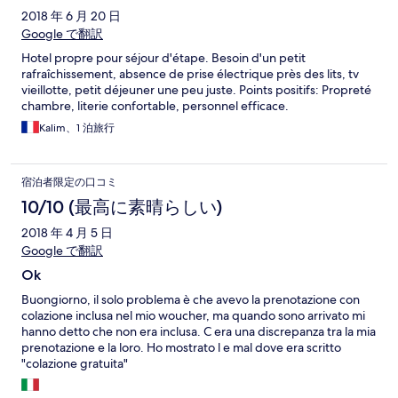
2018 年 6 月 20 日
Google で翻訳
Hotel propre pour séjour d'étape. Besoin d'un petit
rafraîchissement, absence de prise électrique près des lits, tv
vieillotte, petit déjeuner une peu juste. Points positifs: Propreté
chambre, literie confortable, personnel efficace.
Kalim、1 泊旅行
宿泊者限定の口コミ
10/10 (最高に素晴らしい)
2018 年 4 月 5 日
Google で翻訳
Ok
Buongiorno, il solo problema è che avevo la prenotazione con
colazione inclusa nel mio woucher, ma quando sono arrivato mi
hanno detto che non era inclusa. C era una discrepanza tra la mia
prenotazione e la loro. Ho mostrato l e mal dove era scritto
"colazione gratuita"