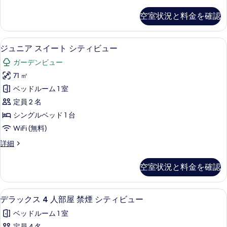
ル
ラ
詳
て
ッ
ー
細
空室状況と料金を確認
ク
の
ム
ス
写
ト
禁
ジュニア スイート シティビュー | 
ジ
12
リ
真
ジュニア スイート シティビュー
煙
ュ
プ
を
ガーデンビュー
ル
シ
ニ
表
ル
71 ㎡
テ
ア
ー
示
ベッドルーム 1 室
ム
ィ
ス
す
禁
定員 2 名
ビ
イ
煙
る
シングルベッド 1 台
ュ
シ
ー
WiFi (無料)
テ
ー
ト
ィ
ジ
詳細
の
ビ
シ
ュ
ュ
す
テ
ニ
ー
空室状況と料金を確認
ア
べ
ィ
の
ス
詳
て
ビ
イ
細
デラックス 4 人部屋 禁煙 シティビュ
デ
8
ー
の
デラックス 4 人部屋 禁煙 シティビュー
ュ
ラ
ト
写
ー
ベッドルーム 1 室
シ
ッ
真
テ
定員 4 名