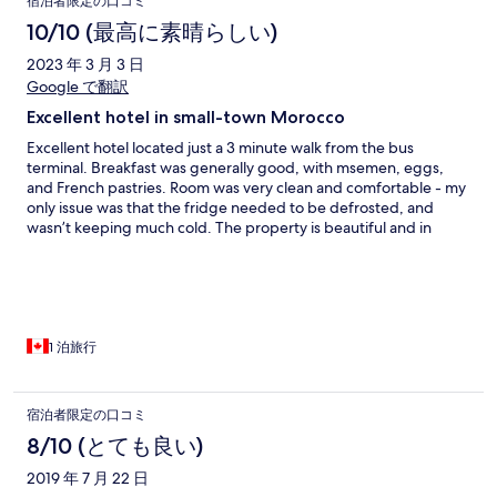
宿泊者限定の口コミ
10/10 (最高に素晴らしい)
2023 年 3 月 3 日
Google で翻訳
Excellent hotel in small-town Morocco
Excellent hotel located just a 3 minute walk from the bus
terminal. Breakfast was generally good, with msemen, eggs,
and French pastries. Room was very clean and comfortable - my
only issue was that the fridge needed to be defrosted, and
wasn’t keeping much cold. The property is beautiful and in
great condition. The lobby is posh and inviting. I wish I could
have stayed longer, but I had a bus to Laâyoune to catch.
1 泊旅行
宿泊者限定の口コミ
8/10 (とても良い)
2019 年 7 月 22 日