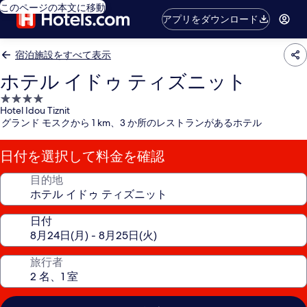
このページの本文に移動
アプリをダウンロード
宿泊施設をすべて表示
ホテル イドゥ ティズニット
4.0
Hotel Idou Tiznit
つ
グランド モスクから 1 km、3 か所のレストランがあるホテル
星
宿
日付を選択して料金を確認
泊
施
目的地
設
日付
旅行者