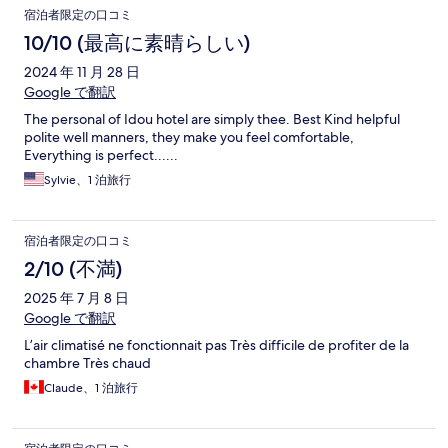
宿泊者限定の口コミ
10/10 (最高に素晴らしい)
2024 年 11 月 28 日
Google で翻訳
The personal of Idou hotel are simply thee. Best Kind helpful
polite well manners, they make you feel comfortable,
Everything is perfect......
Sylvie、1 泊旅行
宿泊者限定の口コミ
2/10 (不満)
2025 年 7 月 8 日
Google で翻訳
L’air climatisé ne fonctionnait pas Très difficile de profiter de la
chambre Très chaud
Claude、1 泊旅行