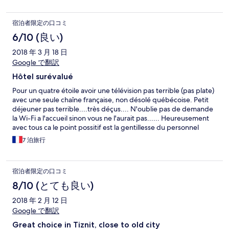
宿泊者限定の口コミ
6/10 (良い)
2018 年 3 月 18 日
Google で翻訳
Hôtel surévalué
Pour un quatre étoile avoir une télévision pas terrible (pas plate)
avec une seule chaîne française, non désolé québécoise. Petit
déjeuner pas terrible....très déçus.... N'oublie pas de demande
la Wi-Fi a l'accueil sinon vous ne l'aurait pas...... Heureusement
avec tous ca le point possitif est la gentillesse du personnel
7 泊旅行
宿泊者限定の口コミ
8/10 (とても良い)
2018 年 2 月 12 日
Google で翻訳
Great choice in Tiznit, close to old city