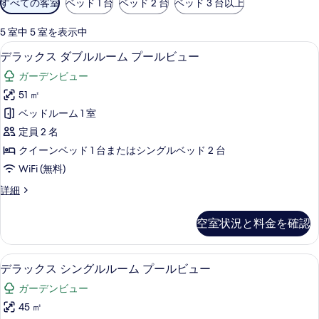
すべての客室
ベッド 1 台
ベッド 2 台
ベッド 3 台以上
用
可
5 室中 5 室を表示中
能
ミニバー、セーフティボックス (室内
デ
22
デラックス ダブルルーム プールビュー
な
ラ
客
ガーデンビュー
ッ
室
51 ㎡
ク
の
ベッドルーム 1 室
ス
絞
定員 2 名
り
ダ
クイーンベッド 1 台またはシングルベッド 2 台
込
ブ
WiFi (無料)
み
ル
条
デ
詳細
ル
件
ラ
ー
ッ
空室状況と料金を確認
ク
ム
ス
プ
ダ
デラックス シングルルーム プールビュ
デ
16
ブ
デラックス シングルルーム プールビュー
ー
ラ
ル
ル
ガーデンビュー
ル
ッ
ー
ビ
45 ㎡
ク
ム