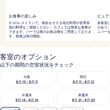
お食事の楽しみ
ピュア
3つのレストランで、食欲をそそる地元料理や世界各
各客室
国の料理をご賞味ください。カフェでは簡単な食事が
があり
できます。バーでは夜のお飲み物をご用意しておりま
ニバー
す。朝食は毎日開始。
客室のオプション
以下の期間の空室状況をチェック
今夜 8月 10 - 8月 11 の空室状況をチェック
明日 8月 11 - 8月 12 の空
今夜
明日
8月 10 - 8月 11
8月 11 - 8月 12
今週末 8月 14 - 8月 16 の空室状況をチェック
来週末 8月 21 - 8月 23 の
今週末
来週末
8月 14 - 8月 16
8月 21 - 8月 23
利