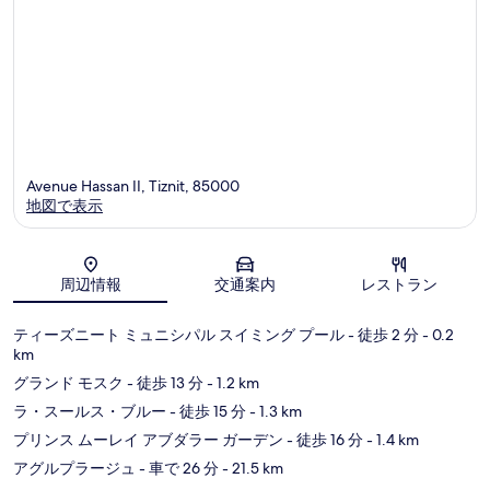
Avenue Hassan II, Tiznit, 85000
地図で表示
地図
周辺情報
交通案内
レストラン
ティーズニート ミュニシパル スイミング プール
- 徒歩 2 分
- 0.2
km
グランド モスク
- 徒歩 13 分
- 1.2 km
ラ・スールス・ブルー
- 徒歩 15 分
- 1.3 km
プリンス ムーレイ アブダラー ガーデン
- 徒歩 16 分
- 1.4 km
アグルプラージュ
- 車で 26 分
- 21.5 km