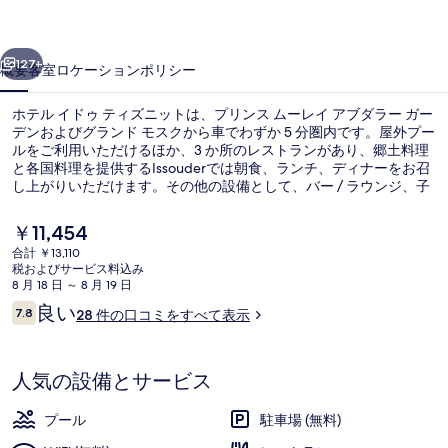
テ
前へ
次へ
ィ
127+
概要
客室
ロケーション
ポリシー
ズ
ホテル イドゥ ティズニットは、プリンス ムーレイ アブダラー ガー
ニ
デンおよびグランド モスクから車でわずか 5 分圏内です。屋外プー
ルをご利用いただけるほか、3 か所のレストランがあり、郷土料理
ッ
と各国料理を提供するIssouderでは朝食、ランチ、ディナーをお召
ト
し上がりいただけます。その他の設備として、バー / ラウンジ、子
供用プール、およびスナックバー / デリがあります。
の
現
￥11,454
在
写
合計 ￥13,110
の
税およびサービス料込み
ハイキング
真
料
8 月 18 日 ～ 8 月 19 日
金
口
良い
ギ
7.8
28 件の口コミをすべて表示
は
10段階中7.8
コ
￥11,454
ャ
ミ
で
す
ラ
人気の設備とサービス
リ
プール
駐車場 (無料)
ー