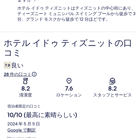
ホテル イドゥ ティズニットはティズニットの中心街にあり、
ティーズニート ミュニシパル スイミング プールから徒歩で 3
分、グランド モスクから徒歩で 12 分ほどです。
ホテル イドゥ ティズニットの口
口
コミ
コ
ミ
良い
7.8
28 件の口コミ
8.2
7.6
8.2
清潔度
ロケーション
スタッフとサービス
口
宿泊者限定の口コミ
コ
10/10 (最高に素晴らしい)
ミ
2024 年 5 月 5 日
Google で翻訳