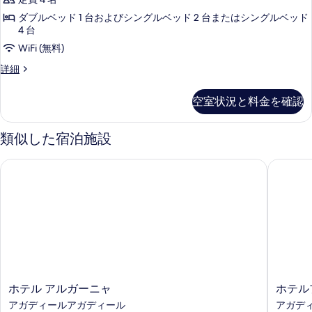
の
ク
ィ
を
す
ダブルベッド 1 台およびシングルベッド 2 台またはシングルベッド
ビ
ス
4 台
表
ュ
べ
4
ー
WiFi (無料)
示
て
の
人
デ
す
詳細
の
詳
部
ラ
細
る
写
ッ
屋
空室状況と料金を確認
ク
真
禁
ス
を
4
煙
類似した宿泊施設
人
表
シ
部
示
ホテル アルガーニャ
ホテルプ
テ
屋
す
禁
ィ
煙
る
ビ
シ
テ
ュ
ィ
ー
ビ
ュ
の
ー
す
の
ホ
ホ
ホテル アルガーニャ
ホテル
詳
べ
テ
テ
アガディールアガディール
アガデ
細