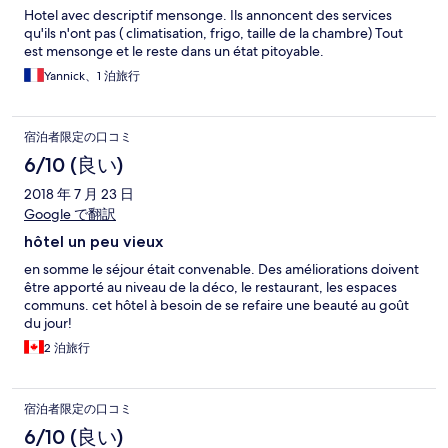
Hotel avec descriptif mensonge. Ils annoncent des services
qu'ils n'ont pas ( climatisation, frigo, taille de la chambre) Tout
est mensonge et le reste dans un état pitoyable.
Yannick、1 泊旅行
宿泊者限定の口コミ
6/10 (良い)
2018 年 7 月 23 日
Google で翻訳
hôtel un peu vieux
en somme le séjour était convenable. Des améliorations doivent
être apporté au niveau de la déco, le restaurant, les espaces
communs. cet hôtel à besoin de se refaire une beauté au goût
du jour!
2 泊旅行
宿泊者限定の口コミ
6/10 (良い)