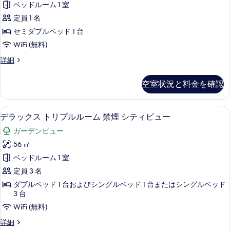
ュ
ベッドルーム 1 室
プ
ス
ー
ー
定員 1 名
シ
ル
の
セミダブルベッド 1 台
ビ
ン
す
WiFi (無料)
ュ
グ
ー
べ
デ
詳細
の
ル
ラ
て
詳
ル
ッ
細
空室状況と料金を確認
の
ク
ー
ス
写
ム
シ
デラックス トリプルルーム 禁煙 シテ
デ
真
12
ン
デラックス トリプルルーム 禁煙 シティビュー
プ
ラ
グ
を
ー
ガーデンビュー
ル
ッ
表
ル
ル
56 ㎡
ク
示
ー
ビ
ベッドルーム 1 室
ム
ス
す
プ
ュ
定員 3 名
ト
る
ー
ー
ダブルベッド 1 台およびシングルベッド 1 台またはシングルベッド
ル
リ
3 台
の
ビ
プ
WiFi (無料)
ュ
す
ー
ル
デ
詳細
べ
の