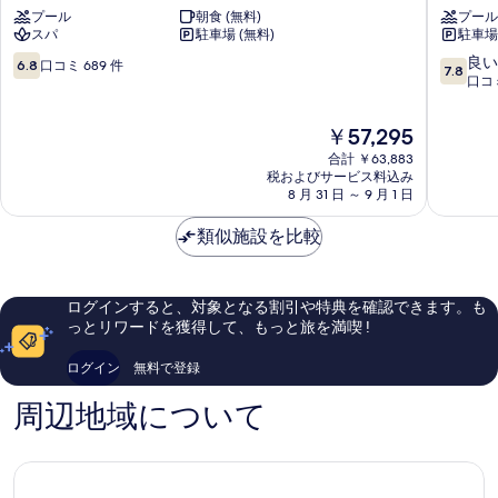
ル
ル
て
プール
朝食 (無料)
プール
ア
プ
の
スパ
駐車場 (無料)
駐車場 
ル
レ
写
ガ
ス
10
10
良い
6.8
口コミ 689 件
7.8
ー
テ
段
段
口コミ
真
ニ
ー
階
階
を
ャ
ジ
中
中
現
￥57,295
ア
ア
6.8、
7.8、
表
在
ガ
合計 ￥63,883
ガ
口
良
の
示
税およびサービス料込み
デ
デ
コ
い、
料
8 月 31 日 ～ 9 月 1 日
ィ
ィ
ミ
口
す
金
ー
ー
689
コ
は
る
類似施設を比較
ル
ル
件
ミ
￥57,295
ア
ア
件
189
ガ
ガ
の
件
デ
デ
口
件
ログインすると、対象となる割引や特典を確認できます。も
ィ
ィ
コ
の
っとリワードを獲得して、もっと旅を満喫 !
ー
ー
ミ
口
ル
ル
コ
ログイン
無料で登録
ア
ミ
ガ
周辺地域について
デ
ィ
ー
ル