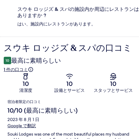
スウキ ロッジズ & スパの施設内か周辺にレストランは
ありますか ?
はい、施設内にレストランがあります。
スウキ ロッジズ & スパの口コミ
口
コ
最高に素晴らしい
10
ミ
1 件の口コミ
10
10
10
清潔度
設備とサービス
スタッフとサービス
口
宿泊者限定の口コミ
コ
10/10 (最高に素晴らしい)
ミ
2023 年 8 月 1 日
Google で翻訳
Souki Lodges was one of the most beautiful places my husband