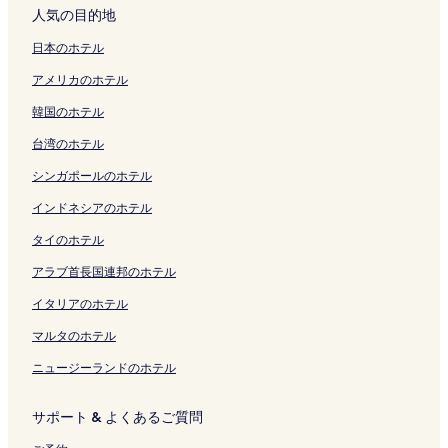
d
開
を
c
ン
の
開
d
ジ
i
è
r
n
l
r
S
H
r
人気の目的地
e
く
開
l
ク
ペ
く
e
を
n
r
r
の
l
m
o
ô
a
-
リ
く
u
ー
リ
P
開
の
e
e
ペ
e
o
p
t
c
日本のホテル
j
ン
リ
s
ジ
ン
é
く
ペ
の
d
ー
s
n
h
e
の
アメリカのホテル
a
ク
ン
i
を
ク
z
リ
ー
ペ
e
ジ
の
t
i
s
ペ
r
ク
v
開
e
ン
ジ
ー
S
を
ペ
L
e
d
ー
韓国のホテル
d
e
く
n
ク
を
ジ
e
開
ー
'
の
e
ジ
i
の
リ
a
開
を
r
く
ジ
H
ペ
F
を
台湾のホテル
n
ペ
ン
s
く
開
j
リ
を
e
ー
l
開
の
ー
ク
の
リ
く
a
ン
開
r
ジ
e
く
シンガポールのホテル
ペ
ジ
ペ
ン
リ
c
ク
く
a
を
u
リ
ー
を
ー
ク
ン
の
リ
u
開
r
ン
インドネシアのホテル
ジ
開
ジ
ク
ペ
ン
l
く
u
ク
タイのホテル
を
く
を
ー
ク
t
リ
s
開
リ
開
ジ
の
ン
の
アラブ首長国連邦のホテル
く
ン
く
を
ペ
ク
ペ
リ
ク
リ
開
ー
ー
イタリアのホテル
ン
ン
く
ジ
ジ
ク
ク
リ
を
を
マルタのホテル
ン
開
開
ニュージーランドのホテル
ク
く
く
リ
リ
ン
ン
サポート & よくあるご質問
ク
ク