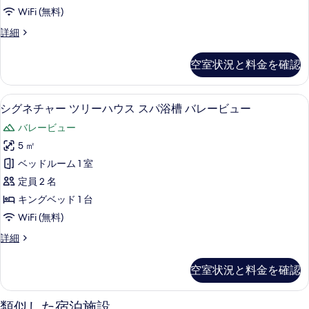
ツ
WiFi (無料)
リ
シ
詳細
ー
グ
ハ
ネ
空室状況と料金を確認
チ
ウ
ャ
ス
ー
シグネチャー ツリーハウス スパ浴槽 
シ
30
ツ
シグネチャー ツリーハウス スパ浴槽 バレービュー
ス
グ
リ
パ
バレービュー
ー
ネ
ハ
浴
5 ㎡
チ
ウ
槽
ベッドルーム 1 室
ス
ャ
ス
バ
定員 2 名
ー
パ
レ
キングベッド 1 台
浴
ツ
ー
WiFi (無料)
槽
リ
バ
ビ
シ
詳細
レ
ー
グ
ュ
ー
ハ
ネ
ビ
空室状況と料金を確認
ー
チ
ウ
ュ
ャ
の
ー
ス
ー
類似した宿泊施設
の
す