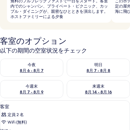
無料のフルブレックファストで一日をスタート。客室
このホ
内でのシャンパン、プライベート・ピクニック、カッ
定の屋
プル・ダイニングが、親密なひとときを演出します。
海に飛
ホストファミリーによる夕食
客室のオプション
以下の期間の空室状況をチェック
今夜 8月 6 - 8月 7 の空室状況をチェック
明日 8月 7 - 8月 8 の空室
今夜
明日
8月 6 - 8月 7
8月 7 - 8月 8
今週末 8月 7 - 8月 9 の空室状況をチェック
来週末 8月 14 - 8月 16 の
今週末
来週末
8月 7 - 8月 9
8月 14 - 8月 16
ロビー
客
29
客室
室
定員 2 名
の
WiFi (無料)
す