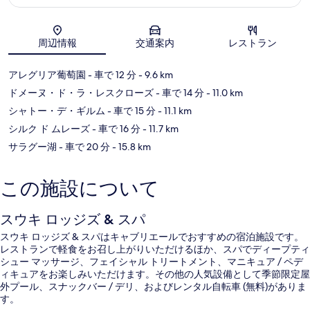
地図
周辺情報
交通案内
レストラン
アレグリア葡萄園
- 車で 12 分
- 9.6 km
ドメーヌ・ド・ラ・レスクローズ
- 車で 14 分
- 11.0 km
シャトー・デ・ギルム
- 車で 15 分
- 11.1 km
シルク ド ムレーズ
- 車で 16 分
- 11.7 km
サラグー湖
- 車で 20 分
- 15.8 km
この施設について
スウキ ロッジズ & スパ
スウキ ロッジズ & スパはキャブリエールでおすすめの宿泊施設です。
レストランで軽食をお召し上がりいただけるほか、スパでディープティ
シュー マッサージ、フェイシャル トリートメント、マニキュア / ペデ
ィキュアをお楽しみいただけます。その他の人気設備として季節限定屋
外プール、スナックバー / デリ、およびレンタル自転車 (無料)がありま
す。