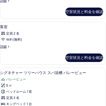
客
詳細
べ
室
て
の
空室状況と料金を確認
詳
の
細
写
1 室のベッドルーム、高級寝具、ピロ
客
30
客室
真
室
を
定員 2 名
の
表
WiFi (無料)
す
示
客
詳細
べ
室
す
て
の
空室状況と料金を確認
る
詳
の
細
写
シグネチャー ツリーハウス スパ浴槽 バ
シ
29
シグネチャー ツリーハウス スパ浴槽 バレービュー
真
グ
を
バレービュー
ネ
表
5 ㎡
チ
示
ベッドルーム 1 室
ャ
す
定員 2 名
ー
る
キングベッド 1 台