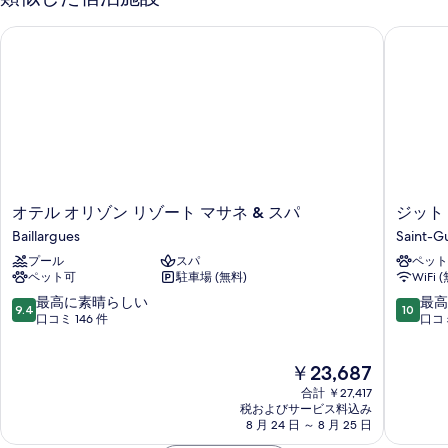
ツ
ス
詳
リ
べ
細
オテル オリゾン リゾート マサネ & スパ
ジット 
パ
ー
て
ハ
浴
の
ウ
槽
ス
写
ス
バ
真
パ
レ
浴
を
ー
槽
表
バ
ビ
レ
示
オ
ジ
オテル オリゾン リゾート マサネ & スパ
ジット
ュ
ー
テ
ッ
す
Baillargues
Saint-G
ビ
ー
ル
ト
ュ
る
プール
スパ
ペット
オ
ド
の
ー
ペット可
駐車場 (無料)
WiFi 
リ
ゥ
の
す
ゾ
ラ
10
10
最高に素晴らしい
最高
詳
9.4
10
ン
ト
段
段
口コミ 146 件
口コミ
べ
細
リ
ゥ
階
階
て
ゾ
ー
中
中
現
￥23,687
ー
ル
の
9.4、
10.0、
在
ト
Saint-
最
最
合計 ￥27,417
写
の
マ
Guilhem
高
高
税およびサービス料込み
料
真
サ
8 月 24 日 ～ 8 月 25 日
le-
に
に
金
ネ
Désert
素
素