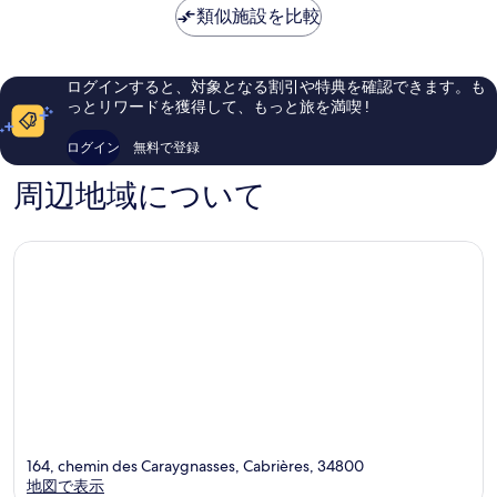
を
は
&
類似施設を比較
晴
晴
表
￥23,687
ス
ら
ら
パ
し
し
示
Baillargues
い、
い、
ログインすると、対象となる割引や特典を確認できます。も
す
口
口
っとリワードを獲得して、もっと旅を満喫 !
コ
コ
る
ミ
ミ
ログイン
無料で登録
146
1
件
件
周辺地域について
件
件
の
の
口
口
コ
コ
ミ
ミ
164, chemin des Caraygnasses, Cabrières, 34800
地図で表示