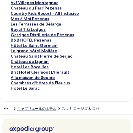
g
E
n
r
m
s
s
i
V
Vvf Villages Montagnac
n
n
d
a
p
o
i
l
v
C
Chateau du Parc Pezenas
a
d
i
n
o
n
d
l
f
h
C
Country Kids Resort - All Inclusive
c
o
e
S
n
D
e
a
V
a
o
M
Mes à Moi Pézenas
H
r
r
o
a
i
n
g
i
t
u
e
L
Les Terrasses de Bélarga
é
m
s
l
ï
x
c
e
l
e
n
s
e
R
Royal Tiki Lodges
r
i
の
a
r
の
e
T
l
a
t
à
s
o
G
Garrigae Distillerie de Pézenas
a
e
ペ
i
o
ペ
V
h
a
u
r
M
T
y
a
B
B&B HOTEL Pézenas
u
の
ー
r
の
ー
e
a
g
d
y
o
e
a
r
&
H
Hôtel Le Saint Germain
l
ペ
ジ
e
ペ
ジ
r
l
e
u
K
i
r
l
r
B
ô
L
Le grand hôtel Molière
t
ー
を
の
ー
を
d
a
s
P
i
P
r
T
i
H
t
e
C
Château Saint Pierre de Serjac
の
ジ
開
ペ
ジ
開
i
s
M
a
d
é
a
i
g
O
e
g
h
C
Château de Lignan
ペ
を
く
ー
を
く
の
s
o
r
s
z
s
k
a
T
l
r
â
h
H
Hotel Les Rocailles
ー
開
リ
ジ
開
リ
ペ
a
n
c
R
e
s
i
e
E
L
a
t
â
o
B
Brit Hotel Clermont L'Herault
ジ
く
ン
を
く
ン
ー
-
t
P
e
n
e
L
D
L
e
n
e
t
t
r
A
A la maison de Sophie
を
リ
ク
開
リ
ク
ジ
G
a
e
s
a
s
o
i
P
S
d
a
e
e
i
l
C
Chambres d'Hôtes de Fleurus
開
ン
く
ン
を
î
g
z
o
s
d
d
s
é
a
h
u
a
l
t
a
h
H
Hôtel Le Sarac
く
ク
リ
ク
開
t
n
e
r
の
e
g
t
z
i
ô
S
u
L
H
m
a
ô
リ
ン
く
e
a
n
t
ペ
B
e
i
e
n
t
a
d
e
o
a
m
t
ン
ク
リ
e
c
a
-
ー
é
s
l
n
t
e
i
e
s
t
i
b
e
キャブリエールのホテル
スウキ ロッジズ & スパ
ク
ン
n
の
s
A
ジ
l
の
l
a
G
l
n
L
R
e
s
r
l
ク
r
ペ
の
l
を
a
ペ
e
s
e
M
t
i
o
l
o
e
L
e
ー
ペ
l
開
r
ー
r
の
r
o
P
g
c
C
n
s
e
z
ジ
ー
I
く
g
ジ
i
ペ
m
l
i
n
a
l
d
d
S
-
を
ジ
n
リ
a
を
e
ー
a
i
e
a
i
e
e
'
a