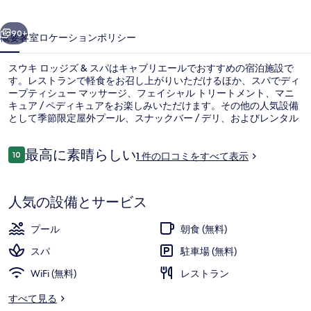
ズ
前へ
次へ
&
90+
概要
客室
ロケーション
ポリシー
ス
スウキ ロッジズ & スパはキャブリエールでおすすめの宿泊施設で
パ
す。レストランで軽食をお召し上がりいただけるほか、スパでディ
の
ープティシュー マッサージ、フェイシャル トリートメント、マニ
キュア / ペディキュアをお楽しみいただけます。その他の人気設備
写
として季節限定屋外プール、スナックバー / デリ、およびレンタル
自転車 (無料)があります。
真
口
最高に素晴らしい
10
1 件の口コミをすべて表示
ギ
10段階中10
コ
ミ
ャ
外観
人気の設備とサービス
ラ
リ
プール
朝食 (無料)
ー
スパ
駐車場 (無料)
WiFi (無料)
レストラン
すべて見る