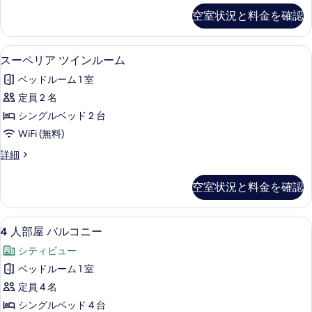
ッ
部
ペ
ル
空室状況と料金を確認
リ
ド
屋
ベ
ア
ッ
3
バ
4
ド
スーペリア ツインルーム | WiFi (無
ス
台
1
人
ル
スーペリア ツインルーム
3
ー
部
(with
台
コ
ベッドルーム 1 室
屋
(with
ペ
balcony
ニ
バ
定員 2 名
balcony
for
リ
ル
for
ー
シングルベッド 2 台
3
コ
ア
3
の
ニ
WiFi (無料)
adults+
adults+
ツ
ー
1
す
1
ス
詳細
の
イ
child)
ー
べ
child)
詳
の
ン
ペ
細
の
て
空室状況と料金を確認
詳
リ
ル
細
す
の
ア
ー
ツ
べ
写
4
WiFi (無料)、ベッドシーツ
1
イ
4 人部屋 バルコニー
ム
人
て
真
ン
の
シティビュー
ル
部
の
を
ー
す
ベッドルーム 1 室
屋
写
表
ム
べ
定員 4 名
の
バ
真
示
詳
て
シングルベッド 4 台