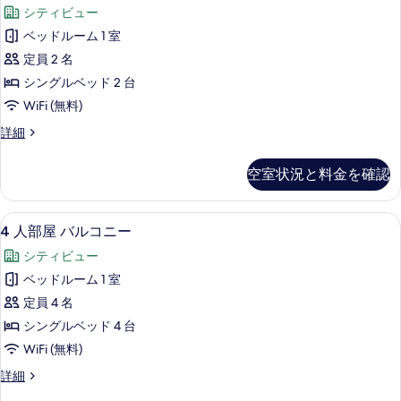
イ
詳
真
シティビュー
細
ン
を
ベッドルーム 1 室
ル
表
定員 2 名
ー
示
シングルベッド 2 台
ム
す
WiFi (無料)
の
る
ツ
詳細
す
イ
べ
ン
空室状況と料金を確認
ル
て
ー
の
ム
4
WiFi (無料)、ベッドシーツ
1
の
4 人部屋 バルコニー
写
人
詳
真
シティビュー
細
部
を
ベッドルーム 1 室
屋
表
定員 4 名
バ
示
シングルベッド 4 台
ル
す
WiFi (無料)
コ
る
4
詳細
ニ
人