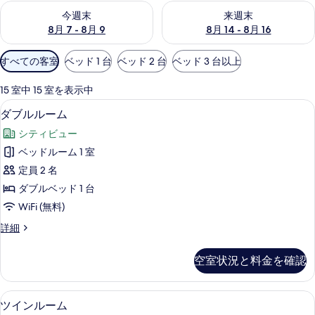
今週末 8月 7 - 8月 9 の空室状況をチェック
来週末 8月 14 - 8月 16 の
今週末
来週末
8月 7 - 8月 9
8月 14 - 8月 16
利
すべての客室
ベッド 1 台
ベッド 2 台
ベッド 3 台以上
用
可
15 室中 15 室を表示中
能
ダブルルーム | 部屋からの景観
ダ
4
ダブルルーム
な
ブ
客
シティビュー
ル
室
ベッドルーム 1 室
ル
の
定員 2 名
ー
絞
ダブルベッド 1 台
り
ム
WiFi (無料)
込
の
み
ダ
詳細
す
ブ
条
べ
ル
件
空室状況と料金を確認
ル
て
ー
の
ム
ツインルーム | WiFi (無料)、ベッドシ
ツ
1
の
ツインルーム
写