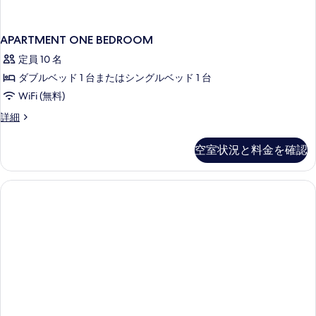
す
る
APARTMENT ONE BEDROOM
定員 10 名
ダブルベッド 1 台またはシングルベッド 1 台
WiFi (無料)
APARTMENT
詳細
ONE
BEDROOM
空室状況と料金を確認
の
詳
細