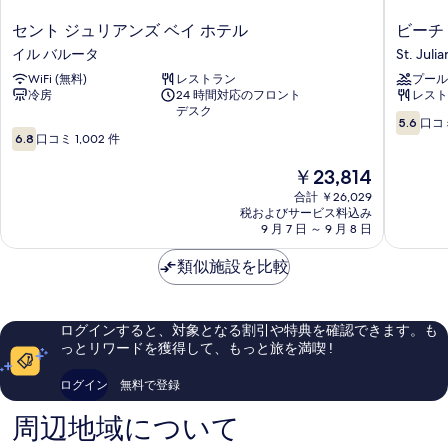
セ
ビ
セント ジュリアンズ ベイ ホテル
ビーチ
ン
ー
イル バルータ
St. Julia
ト
チ
WiFi (無料)
レストラン
プール
ジ
ガ
冷房
24 時間対応のフロント
レスト
ュ
ー
デスク
リ
デ
10
5.6
口コミ
10
ア
ン
段
6.8
口コミ 1,002 件
段
ン
ホ
階
階
ズ
テ
現
中
￥23,814
中
ベ
ル
在
5.6、
合計 ￥26,029
6.8、
イ
St.
の
口
税およびサービス料込み
口
ホ
Julian's
料
コ
9 月 7 日 ～ 9 月 8 日
コ
テ
金
ミ
ミ
ル
は
414
類似施設を比較
1,002
イ
￥23,814
件
件
ル
件
件
バ
の
ログインすると、対象となる割引や特典を確認できます。も
の
ル
口
っとリワードを獲得して、もっと旅を満喫 !
口
ー
コ
コ
タ
ミ
ログイン
無料で登録
ミ
周辺地域について