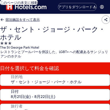
このページの本文に移動
アプリをダウンロード
宿泊施設をすべて表示
ザ・セント・ジョージ・パーク・
ホテル
3.0
The St George Park Hotel
つ
レストランとプールバーを併設した、LGBT+ への配慮あるサン ジュリ
星
アンのホテル
宿
泊
日付を選択して料金を確認
施
設
目的地
日付
旅行者