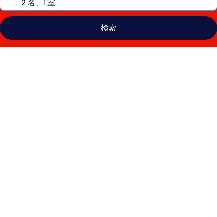
検索
ザ・
セ
ン
ト・