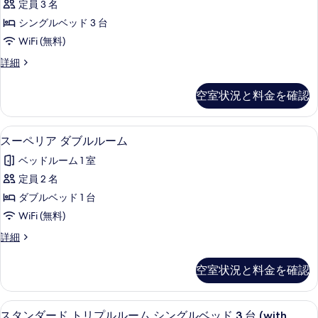
定員 3 名
台
ベ
ル
ッ
シングルベッド 3 台
(with
ー
ド
balcony
WiFi (無料)
3
ム
for
台
ト
詳細
テ
3
(with
リ
balcony
ラ
プ
adults+
空室状況と料金を確認
for
ル
ス
1
3
ル
child)
の
adults+
ー
WiFi (無料)、ベッドシーツ
ス
1
3
ム
の
スーペリア ダブルルーム
す
child)
ー
テ
す
べ
ベッドルーム 1 室
の
ラ
ペ
詳
べ
ス
て
定員 2 名
リ
細
の
て
の
ダブルベッド 1 台
詳
ア
の
細
写
WiFi (無料)
ダ
写
真
ス
詳細
ブ
ー
真
を
ル
ペ
を
空室状況と料金を確認
表
リ
ル
表
ア
示
ー
ダ
示
WiFi (無料)、ベッドシーツ
ス
す
1
ブ
スタンダード トリプルルーム シングルベッド 3 台 (with