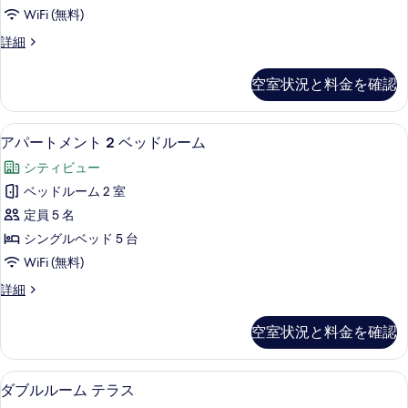
ル
を
す
細
の
WiFi (無料)
コ
表
る
写
4
詳細
ニ
示
人
真
ー
す
部
空室状況と料金を確認
を
屋
の
る
バ
表
す
ル
アパートメント 2 ベッドルーム | WiF
ア
示
1
コ
べ
アパートメント 2 ベッドルーム
パ
ニ
す
て
シティビュー
ー
ー
る
の
の
ベッドルーム 2 室
ト
詳
写
定員 5 名
細
メ
真
シングルベッド 5 台
ン
を
WiFi (無料)
ト
表
ア
詳細
2
パ
示
ベ
ー
す
空室状況と料金を確認
ト
ッ
る
メ
ド
ン
WiFi (無料)、ベッドシーツ
ダ
2
ト
ル
ダブルルーム テラス
ブ
2