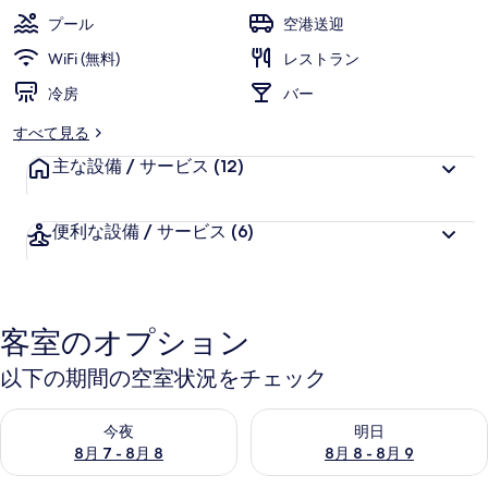
ャ
プール
空港送迎
ラ
WiFi (無料)
レストラン
リ
冷房
バー
ー
すべて見る
主な設備 / サービス
(12)
便利な設備 / サービス
(6)
客室のオプション
以下の期間の空室状況をチェック
今夜 8月 7 - 8月 8 の空室状況をチェック
明日 8月 8 - 8月 9 の空室
今夜
明日
8月 7 - 8月 8
8月 8 - 8月 9