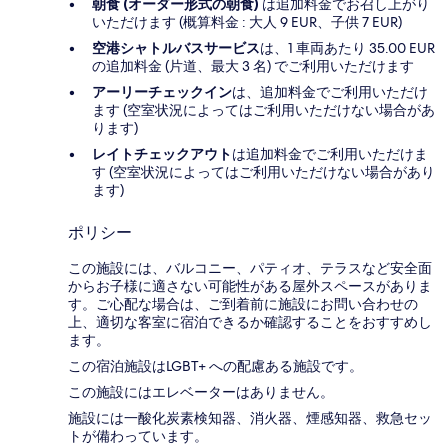
朝食 (オーダー形式の朝食)
は追加料金でお召し上がり
いただけます (概算料金 : 大人 9 EUR、子供 7 EUR)
空港シャトルバスサービス
は、1 車両あたり 35.00 EUR
の追加料金 (片道、最大 3 名) でご利用いただけます
アーリーチェックイン
は、追加料金でご利用いただけ
ます (空室状況によってはご利用いただけない場合があ
ります)
レイトチェックアウト
は追加料金でご利用いただけま
す (空室状況によってはご利用いただけない場合があり
ます)
ポリシー
この施設には、バルコニー、パティオ、テラスなど安全面
からお子様に適さない可能性がある屋外スペースがありま
す。ご心配な場合は、ご到着前に施設にお問い合わせの
上、適切な客室に宿泊できるか確認することをおすすめし
ます。
この宿泊施設はLGBT+ への配慮ある施設です。
この施設にはエレベーターはありません。
施設には一酸化炭素検知器、消火器、煙感知器、救急セッ
トが備わっています。