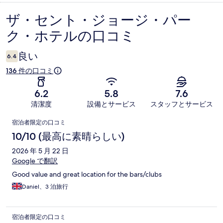
ザ・セント・ジョージ・パー
口
ク・ホテルの口コミ
コ
ミ
良い
6.4
136 件の口コミ
6.2
5.8
7.6
清潔度
設備とサービス
スタッフとサービス
口
宿泊者限定の口コミ
コ
10/10 (最高に素晴らしい)
ミ
2026 年 5 月 22 日
Google で翻訳
Good value and great location for the bars/clubs
Daniel、3 泊旅行
宿泊者限定の口コミ