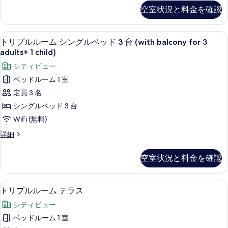
ー
部
空室状況と料金を確認
屋
の
バ
す
ル
WiFi (無料)、ベッドシーツ
ト
1
コ
べ
トリプルルーム シングルベッド 3 台 (with balcony for 3
リ
ニ
adults+ 1 child)
て
ー
プ
シティビュー
の
の
ル
詳
ベッドルーム 1 室
写
細
ル
定員 3 名
真
ー
シングルベッド 3 台
を
ム
WiFi (無料)
表
シ
示
ト
詳細
ン
リ
す
プ
グ
空室状況と料金を確認
る
ル
ル
ル
ー
ベ
WiFi (無料)、ベッドシーツ
ト
4
ム
トリプルルーム テラス
ッ
リ
シ
シティビュー
ン
ド
プ
グ
ベッドルーム 1 室
3
ル
ル