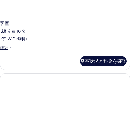
客室
定員 10 名
WiFi (無料)
客
詳細
室
の
空室状況と料金を確認
詳
細