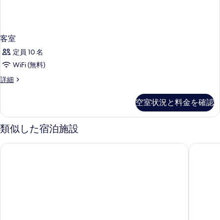
客室
定員 10 名
WiFi (無料)
客
詳細
室
の
空室状況と料金を確認
詳
細
類似した宿泊施設
セント ジュリアンズ ベイ ホテル
ビーチ 