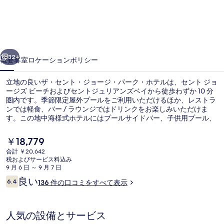
ジ
ョ
ー
前へ
次へ
ジ・
32+
概要
客室
ロケーション
ポリシー
パ
立地の良いザ・セント・ジョージ・パーク・ホテルは、セント ジョ
ー
ージズ ビーチおよびセントジュリアンズベイから徒歩わずか 10 分
圏内です。季節限定屋外プールをご利用いただけるほか、レストラ
ク・
ンでは軽食、バー / ラウンジではドリンクをお楽しみいただけま
ホ
す。この地中海様式ホテルにはプールサイドバー、子供用プール、
およびテラスも備わっています。
テ
現
￥18,779
在
ル
合計 ￥20,642
の
税およびサービス料込み
外観
の
料
9 月 6 日 ～ 9 月 7 日
金
口
良い
写
6.4
136 件の口コミをすべて表示
は
10段階中6.4
コ
￥18,779
真
ミ
で
す
ギ
人気の設備とサービス