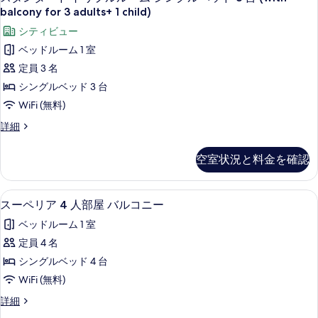
ム
す
タ
ル
る
balcony for 3 adults+ 1 child)
の
ル
る
ン
シティビュー
ー
す
ダ
ム
ベッドルーム 1 室
べ
の
ー
定員 3 名
詳
て
ド
細
シングルベッド 3 台
の
ト
WiFi (無料)
写
リ
ス
詳細
真
プ
タ
を
ン
ル
空室状況と料金を確認
ダ
表
ル
ー
示
ド
ー
WiFi (無料)、ベッドシーツ
ス
す
1
ト
スーペリア 4 人部屋 バルコニー
ム
ー
リ
る
ベッドルーム 1 室
プ
シ
ペ
ル
定員 4 名
ン
リ
ル
シングルベッド 4 台
グ
ー
ア
ム
WiFi (無料)
ル
4
シ
ス
詳細
ベ
ン
人
ー
グ