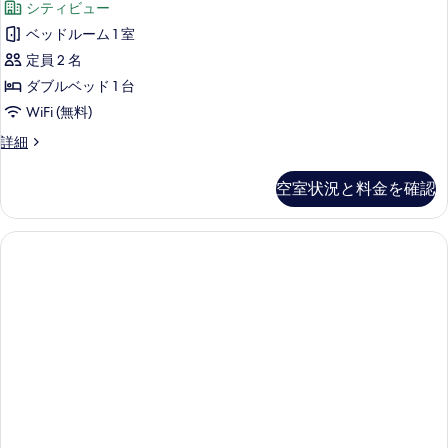
ー
シティビュー
ベ
ル
ム
ッ
ベッドルーム 1 室
ル
ド
の
定員 2 名
ル
ー
す
ー
ダブルベッド 1 台
ム
ム
べ
WiFi (無料)
の
テ
て
詳
ダ
詳細
ラ
細
ブ
の
ス
ル
写
空室状況と料金を確認
ル
の
真
ー
す
ム
を
テ
べ
表
ラ
て
ス
示
の
の
す
詳
写
細
る
真
を
表
示