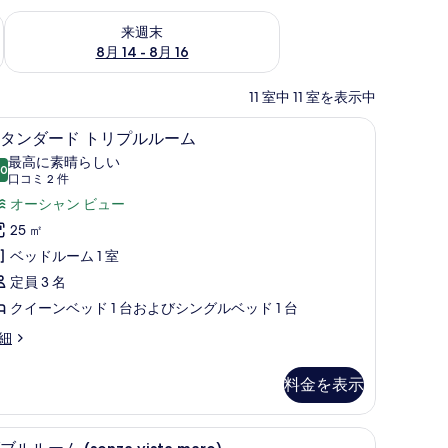
ェック
来週末 8月 14 - 8月 16 の空室状況をチェック
来週末
8月 14 - 8月 16
11 室中 11 室を表示中
 | 高級寝具、羽毛の掛け布団、ピロートップベッド、ミニバー
スタンダード トリプルルーム | 高級寝具、
ス
7
タンダード トリプルルーム
タ
最高に素晴らしい
.0
10 点中 10.0
ン
(口
口コミ 2 件
コ
ダ
オーシャン ビュー
ミ
ー
25 ㎡
2
ド
ベッドルーム 1 室
件)
ト
定員 3 名
リ
クイーンベッド 1 台およびシングルベッド 1 台
プ
細
ル
料金を表示
ル
ー
団、ピロートップベッド、ミニバー
ダブルルーム (senza vista mare) |
ダ
ム
4