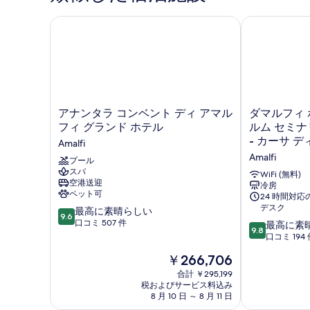
を
細
アナンタラ コンベント ディ アマルフィ グランド ホ
ダマルフィ ホ
表
示
す
る
ア
ダ
アナンタラ コンベント ディ アマル
ダマルフィ 
ナ
マ
フィ グランド ホテル
ルム セミナ
ン
ル
- カーサ 
Amalfi
タ
フ
Amalfi
ラ
プール
ィ
スパ
コ
ホ
WiFi (無料)
空港送迎
ン
ス
冷房
ペット可
24 時間対
ベ
ピ
デスク
10
ン
最高に素晴らしい
タ
9.6
段
ト
口コミ 507 件
リ
10
最高に素
9.8
階
デ
テ
段
口コミ 194 
中
ィ
ィ
階
現
￥266,706
9.6、
ア
ー
中
在
最
マ
サ
9.8、
合計 ￥295,199
の
高
ル
税およびサービス料込み
ク
最
料
8 月 10 日 ～ 8 月 11 日
に
フ
ル
高
金
素