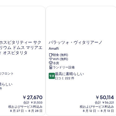
を
細
テル
スピタリティー サクルム セミナリウム ドムス マリアエ - カー
パラッツォ・ヴィタリアーノ
表
示
す
る
パ
ホスピタリティー サク
パラッツォ・ヴィタリアーノ
ラ
リウム ドムス マリアエ
Amalfi
ッ
ディ オスピタリタ
朝食 (無料)
ツ
WiFi (無料)
ォ・
冷房
ヴ
ランドリー設備
ィ
10
応のフロント
最高に素晴らしい
タ
9.8
段
口コミ 222 件
リ
階
ア
晴らしい
中
ー
件
9.8、
ノ
現
現
￥27,670
￥50,114
最
Amalfi
在
在
高
合計 ￥31,533
合計 ￥56,221
の
の
に
税およびサービス料込み
税およびサービス料込み
料
料
素
8 月 27 日 ～ 8 月 28 日
8 月 12 日 ～ 8 月 13 日
金
金
晴