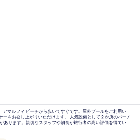
Dependan
り、アマルフィ ビーチから歩いてすぐです。屋外プールをご利用い
チ、ディナーをお召し上がりいただけます。 人気設備として 2 か所のバー /
リがあります。親切なスタッフや朝食が旅行者の高い評価を得てい
ビーチ