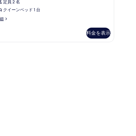
示
定員 2 名
べ
す
クイーンベッド 1 台
て
る
ependance
細
の
t
写
tel
料金を表示
amera
真
ty
を
Apartment | リビング エリア | 50 インチのスマートテレビ (衛星放送視聴可)、書庫
表
示
す
る