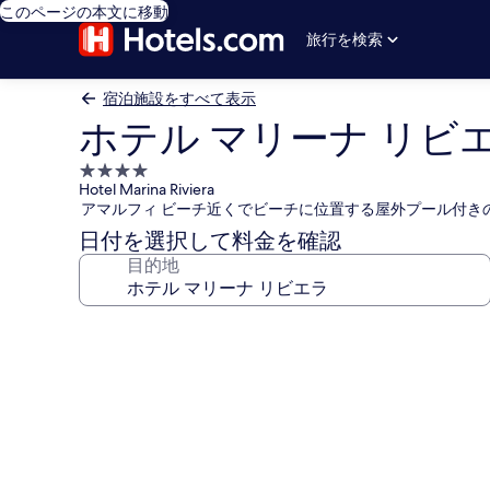
このページの本文に移動
旅行を検索
宿泊施設をすべて表示
ホテル マリーナ リビ
4.0
Hotel Marina Riviera
つ
アマルフィ ビーチ近くでビーチに位置する屋外プール付き
星
日付を選択して料金を確認
宿
目的地
泊
施
設
ホ
テ
ル
マ
リ