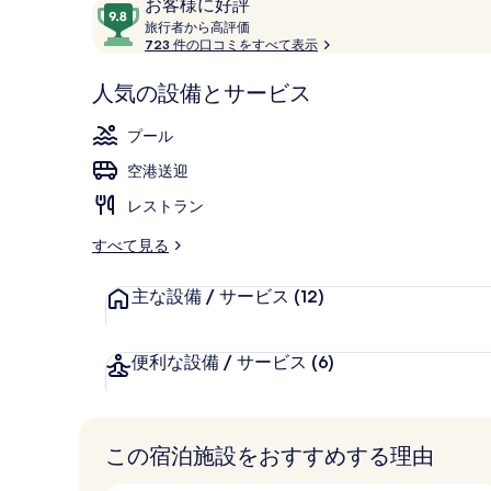
口
10
お客様に好評
コ
旅
段
旅行者から高評価
行
723 件の口コミをすべて表示
ミ
階
者
中
テラス / パ
か
人気の設備とサービス
9.8、
ら
お
高
プール
評
客
価
空港送迎
様
に
レストラン
好
評
すべて見る
件
の
主な設備 / サービス
(12)
口
コ
便利な設備 / サービス
(6)
ミ
この宿泊施設をおすすめする理由