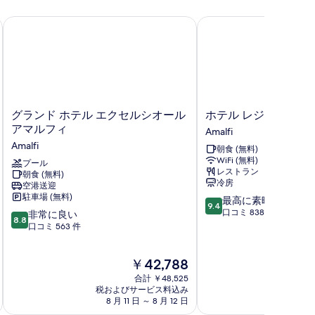
サ ディ オスピタリタ
グランド ホテル エクセルシオール アマルフィ
ホテル レジデンス - 
グ
ホ
グランド ホテル エクセルシオール
ホテル レジデンス -
ラ
テ
アマルフィ
Amalfi
ン
ル
Amalfi
朝食 (無料)
ド
レ
WiFi (無料)
ホ
プール
ジ
レストラン
朝食 (無料)
テ
デ
冷房
空港送迎
ル
ン
駐車場 (無料)
10
最高に素晴らしい
エ
ス
9.4
段
口コミ 838 件
10
ク
非常に良い
-
8.8
階
段
セ
口コミ 563 件
ア
中
階
ル
マ
9.4、
中
シ
ル
現
￥42,788
最
8.8、
オ
フ
在
高
非
ー
ィ
合計 ￥48,525
の
に
常
ル
税およびサービス料込み
Amalfi
税およ
料
素
8 月 11 日 ～ 8 月 12 日
8 月 
に
ア
金
晴
良