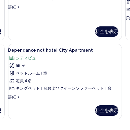
の
Master
詳細
写
Suite
真
の
D
詳
詳
を
no
細
ho
表
示
料金を表示
C
示
Ci
の
す
ピロートップベッド、ミニバー
Dependance
Dependance not hotel City 
30
詳
Dependance not hotel City Apartment
る
not
細
シティビュー
hotel
55 ㎡
City
Apartment
ベッドルーム 1 室
の
定員 4 名
す
キングベッド 1 台およびクイーンソファーベッド 1 台
べ
Dependance
詳細
not
て
hotel
の
示
料金を表示
City
写
Apartment
の
真
詳