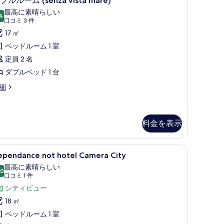
ブルルーム (senza vista mare)
ブ
の
最高に素晴らしい
4
10 点中 9.4
ル
(口
す
口コミ 3 件
コ
ル
17 ㎡
べ
ミ
ー
ベッドルーム 1 室
て
3
ム
定員 2 名
の
件)
senza
ダブルベッド 1 台
写
sta
真
細
are)
を
の
表
す
料金を表示
示
べ
す
enza
て
毛の掛け布団、ピロートップベッド、ミニバー
ependance
高級寝具、羽毛の掛け布団、ピロートップベ
sta
る
18
ependance not hotel Camera City
の
re)
ot
最高に素晴らしい
写
otel
.0
10 点中 10.0
(口
口コミ 1 件
amera
真
コ
シティビュー
ity
を
ミ
18 ㎡
の
1
表
ベッドルーム 1 室
件)
す