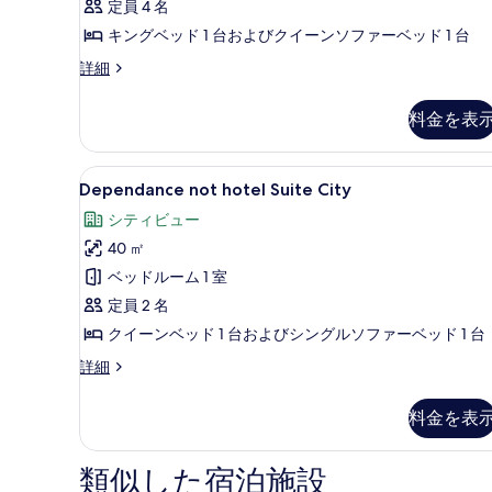
の
定員 4 名
す
写
キングベッド 1 台およびクイーンソファーベッド 1 台
る
真
Suite
詳細
を
Eolo
の
表
料金を表
詳
示
細
す
Dependance
高級寝具、羽毛の掛け布団、
12
Dependance not hotel Suite City
る
not
シティビュー
hotel
40 ㎡
Suite
City
ベッドルーム 1 室
の
定員 2 名
す
クイーンベッド 1 台およびシングルソファーベッド 1 台
べ
Dependance
詳細
not
て
hotel
の
料金を表
Suite
写
City
の
類似した宿泊施設
真
詳