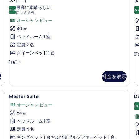
スイート
ダ
イ
ル
リ
ン
最高に素晴らしい
ま
10.0
プ
9.
10 点中 10.0
ー
(口
ル
口コミ 6 件
た
ル
コ
ト
オーシャン ビュー
ー
は
ル
ミ
ツ
ー
の
40 ㎡
ム
イ
ム
6
す
ベッドルーム 1 室
の
ン
の
件)
ル
詳
(
べ
定員 2 名
す
ー
細
vi
て
クイーンベッド 1 台
べ
ダ
詳
ム
m
ブ
の
の
て
ス
詳細
ル
詳
イ
写
の
ル
細
ー
ー
示
料金を表示
真
写
ト
ム
の
を
真
(s
詳
、羽毛の掛け布団、ピロートップベッド、ミニバー
Master
Master Suite | 高級寝具、羽
D
vi
表
を
13
細
Master Suite
D
ma
Suite
n
示
表
の
オーシャン ビュー
h
10
の
す
詳
示
64 ㎡
C
す
細
る
す
C
ベッドルーム 1 室
べ
る
定員 4 名
て
キングベッド 1 台およびダブルソファーベッド 1 台