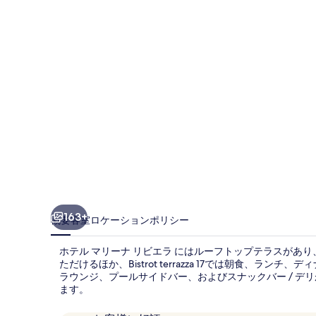
ー
ナ
リ
ビ
エ
ラ
の
写
真
ギ
163+
概要
客室
ロケーション
ポリシー
ャ
ホテル マリーナ リビエラ にはルーフトップテラスがあ
ラ
ただけるほか、Bistrot terrazza 17では朝食、ラン
ラウンジ、プールサイドバー、およびスナックバー / デ
リ
ます。
ー