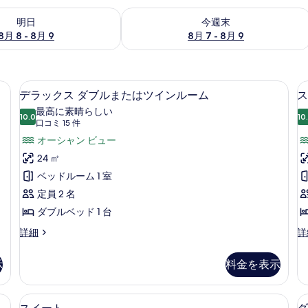
- 8月 9 の空室状況をチェック
今週末 8月 7 - 8月 9 の空室状況をチ
明日
今週末
8月 8 - 8月 9
8月 7 - 8月 9
屋からの景観
デラックス ダブルまたはツインルーム
デ
7
デラックス ダブルまたはツインルーム
ス
ラ
最高に素晴らしい
10.0
10
10 点中 10.0
ッ
(口
口コミ 15 件
コ
ク
オーシャン ビュー
ミ
ス
24 ㎡
15
ダ
ベッドルーム 1 室
件)
ブ
定員 2 名
ル
ダブルベッド 1 台
ま
デ
ス
詳細
詳
ラ
タ
た
ッ
ン
示
料金を表示
は
ク
ダ
ス
ー
ツ
ダ
ド
具、羽毛の掛け布団、ピロートップベッド、ミニバー
スイート | 高級寝具、羽毛の掛け布
ス
イ
17
ブ
ト