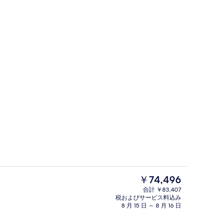
ce not hotel City Apartment | リビング エリア | 50 インチのスマートテ
Suite Eolo | 高級寝具、羽毛の
現
￥74,496
在
合計 ￥83,407
の
税およびサービス料込み
屋外プール
料
8 月 15 日 ～ 8 月 16 日
金
は