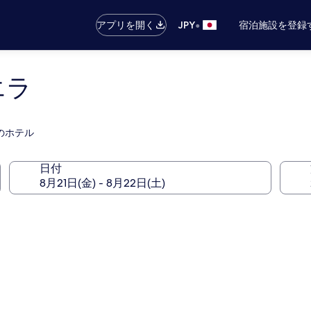
•
アプリを開く
JPY
宿泊施設を登録
エラ
のホテル
日付