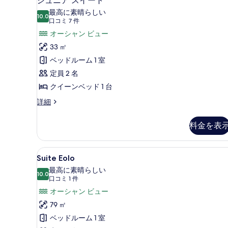
ジュニア スイート
ュ
ー
べ
最高に素晴らしい
ビ
10.0
10 点中 10.0
ニ
(口
て
口コミ 7 件
ュ
コ
ア
オーシャン ビュー
の
ー
ミ
の
ス
33 ㎡
写
詳
7
イ
ベッドルーム 1 室
真
細
件)
ー
定員 2 名
を
ト
クイーンベッド 1 台
表
の
示
ジ
詳細
ュ
す
す
ニ
料金を表
べ
る
ア
ス
て
イ
Suite
Suite Eolo | 高級寝具
の
16
ー
Suite Eolo
Eolo
ト
写
最高に素晴らしい
の
10.0
の
10 点中 10.0
(口
真
口コミ 1 件
詳
す
コ
オーシャン ビュー
を
細
ミ
べ
79 ㎡
表
1
て
ベッドルーム 1 室
示
件)