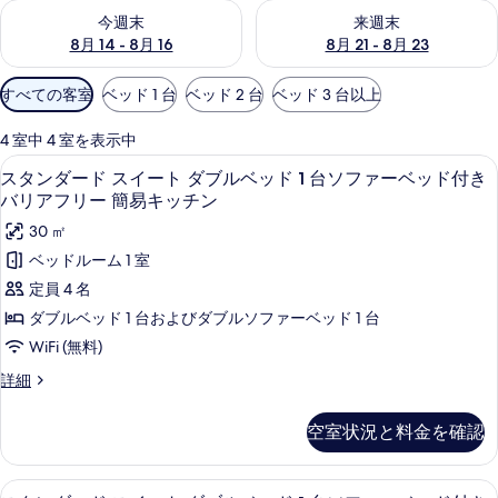
今週末 8月 14 - 8月 16 の空室状況をチェック
来週末 8月 21 - 8月 23 の
今週末
来週末
8月 14 - 8月 16
8月 21 - 8月 23
利
すべての客室
ベッド 1 台
ベッド 2 台
ベッド 3 台以上
用
可
4 室中 4 室を表示中
能
低刺激性寝具、セーフティボックス (
ス
12
スタンダード スイート ダブルベッド 1 台ソファーベッド付き
な
タ
バリアフリー 簡易キッチン
客
ン
30 ㎡
室
ダ
の
ベッドルーム 1 室
ー
絞
定員 4 名
り
ド
ダブルベッド 1 台およびダブルソファーベッド 1 台
込
ス
WiFi (無料)
み
イ
条
ス
詳細
ー
タ
件
ン
ト
空室状況と料金を確認
ダ
ダ
ー
ド
ブ
低刺激性寝具、セーフティボックス (
ス