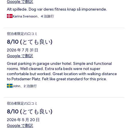
Google で翻訳
Alt spillede. Dog var deres fitness knap så imponerende.
Karina Svensson、4 泊旅行
宿泊者限定の口コミ
8/10 (とても良い)
2026 年 7 月 31 日
Google で翻訳
Great parking in garage under hotel. Simple and functional
rooms. Well cleaned. Extra sofa beds were not super
comfortable but worked. Great location with walking distance
to Potsdamer Platz. Felt like great standard for this price.
John、2 泊旅行
宿泊者限定の口コミ
8/10 (とても良い)
2026 年 5 月 20 日
Google で翻訳