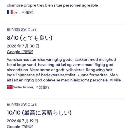
chambre propre tres bien situe personnel agreable
joel、4 泊旅行
宿泊者限定の口コミ
8/10 (とても良い)
2026 年 7 月 30 日
Google で翻訳
Værelsernes størrelse var rigtig gode. Lækkert med mulighed
for at koge vand, have ting på køl og varme mad. Rigtig god
aircondition. Værelserne er godt lydisoleret. Rengøring helt
inde i hjørnerne på badeværelse/toilet, kunne forbedres. Men
alt i alt en rigtig god oplevelse med hjælpsomt personale. Vi ville
vælge det igen.
Nadia Tammi、3 泊旅行
宿泊者限定の口コミ
10/10 (最高に素晴らしい)
2026 年 7 月 19 日
Google で翻訳