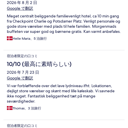
2026 年 8 月 2 日
Google で翻訳
Meget centralt beliggende familievenligt hotel, ca 10 min gang
fra Checkpoint Charlie og Potsdamer Platz. Venligt personale og
gode store værelser med plads til hele familien. Morgenmads
buffeten var super god og børnene gratis. Kan varmt anbefales.
Helle Maria、5 泊旅行
宿泊者限定の口コミ
10/10 (最高に素晴らしい)
2026 年 7 月 23 日
Google で翻訳
Vi var forbløffende over det lave lydniveau ifht. Lokationen,
dejligt store værelser og skønt med lille køleskab. Vi savnede
ikke noget. Fantastisk beliggenhed tæt på mange
seværdigheder.
Thomas、3 泊旅行
宿泊者限定の口コミ