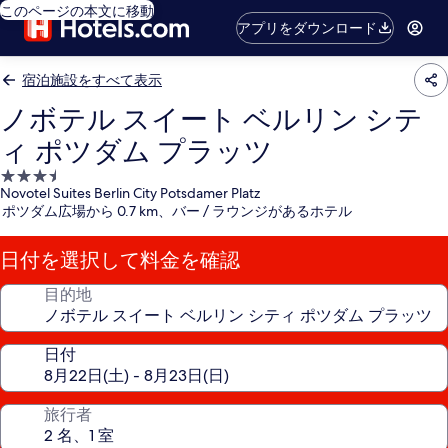
このページの本文に移動
アプリをダウンロード
宿泊施設をすべて表示
ノボテル スイート ベルリン シテ
ィ ポツダム プラッツ
3.5
Novotel Suites Berlin City Potsdamer Platz
つ
ポツダム広場から 0.7 km、バー / ラウンジがあるホテル
星
宿
日付を選択して料金を確認
泊
施
目的地
設
日付
旅行者