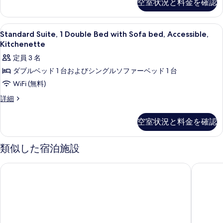
ア
リ
空室状況と料金を確認
ド
ソ
ダ
イ
ー
1
フ
ー
フ
簡
台
ー
ド
リ
Standard
Standard Suite, 1 Double Bed
易
ァ
ソ
14
ス
Standard Suite, 1 Double Bed with Sofa bed, Accessible,
ト
キ
Suite,
フ
ー
イ
ー
Kitchenette
ッ
ベ
ァ
ー
1
簡
チ
ベ
ー
定員 3 名
ト
ッ
Double
ン
易
ベ
ベ
ッ
ダブルベッド 1 台およびシングルソファーベッド 1 台
の
Bed
ド
ッ
ッ
キ
詳
ド
WiFi (無料)
ド
with
ド
(複
細
ッ
付
付
(複
Sofa
Standard
詳細
数
き
数
チ
Suite,
bed,
き
簡
台)
台)
1
ン
Accessible,
易
簡
空室状況と料金を確認
簡
Double
簡
キ
Kitchenette
の
易
易
Bed
ッ
易
キ
の
with
す
類似した宿泊施設
キ
チ
ッ
キ
Sofa
す
ン
べ
チ
ッ
bed,
ッ
の
ン
アレット ホテル ポツダム プラッツ
スカンデ
べ
て
Accessible,
チ
詳
の
チ
Kitchenette
て
の
細
詳
ン
の
ン
細
の
写
詳
の
の
細
写
真
す
す
真
を