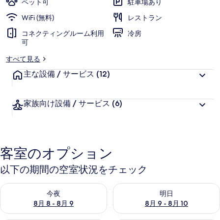
ペット可
駐車場あり
プ
WiFi (無料)
レストラン
ラ
コネクティングルーム利用
冷房
可
ッ
すべて見る
ツ
主な設備 / サービス
(12)
の
写
家族向け設備 / サービス
(6)
真
ギ
ャ
客室のオプション
ラ
以下の期間の空室状況をチェック
リ
ー
今夜 8月 8 - 8月 9 の空室状況をチェック
明日 8月 9 - 8月 10 の空室
今夜
明日
8月 8 - 8月 9
8月 9 - 8月 10