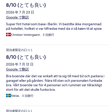
8/10 (とても良い)
2026 年 7 月 23 日
Google で翻訳
Super fint hotel som base i Berlin. Vi bestilte ikke morgenmad
på hotellet, hvilket vi var tilfredse med da vi så køen til at spise
Christian Vestergaard、3 泊旅行
宿泊者限定の口コミ
8/10 (とても良い)
2026 年 7 月 12 日
Google で翻訳
Bra boende där det var enkelt att ta sig till med bil och parkera i
garaget eller på gården. Nära till stan och personalen funkade
bra. Vårt boende var för 4 personer och rummet var tillräckligt
stort för att det skulle funka bra.
Niklas、3 泊旅行
宿泊者限定の口コミ