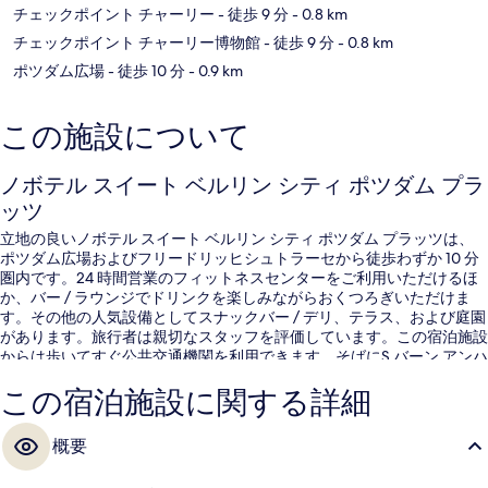
チェックポイント チャーリー
- 徒歩 9 分
- 0.8 km
チェックポイント チャーリー博物館
- 徒歩 9 分
- 0.8 km
ポツダム広場
- 徒歩 10 分
- 0.9 km
この施設について
ノボテル スイート ベルリン シティ ポツダム プラ
ッツ
立地の良いノボテル スイート ベルリン シティ ポツダム プラッツは、
ポツダム広場およびフリードリッヒシュトラーセから徒歩わずか 10 分
圏内です。24 時間営業のフィットネスセンターをご利用いただけるほ
か、バー / ラウンジでドリンクを楽しみながらおくつろぎいただけま
す。その他の人気設備としてスナックバー / デリ、テラス、および庭園
があります。旅行者は親切なスタッフを評価しています。この宿泊施設
からは歩いてすぐ公共交通機関を利用できます。そばにS バーン アンハ
ルター駅があり、U バーン コッホシュトラーセ / チェックポイントチャ
この宿泊施設に関する詳細
ーリー 駅までは 8 分です。
概要