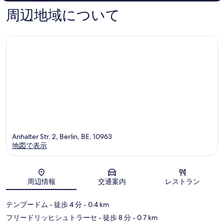
の
件
周辺地域について
口
件
コ
の
ミ
口
コ
ミ
Anhalter Str. 2, Berlin, BE, 10963
地図で表示
地図
周辺情報
交通案内
レストラン
テンプードム
- 徒歩 4 分
- 0.4 km
フリードリッヒシュトラーセ
- 徒歩 8 分
- 0.7 km