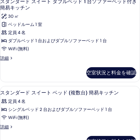
13
ス
スタンダード スイート ダブルベッド 1 台ソファーベッド付き
ル
タ
イ
簡易キッチン
ー
ベ
ン
30 ㎡
ト
ッ
ダ
ダ
ベッドルーム 1 室
ド
ブ
ー
定員 4 名
ル
1
ド
ベ
ダブルベッド 1 台およびダブルソファーベッド 1 台
台
ッ
ス
WiFi (無料)
ド
ソ
イ
1
ス
詳細
フ
台
ー
タ
ァ
ソ
ン
ト
空室状況と料金を確認
フ
ダ
ー
ダ
ァ
ー
ベ
ー
ド
ブ
スタンダード スイート ベッド (複数台
ス
ベ
10
ス
ッ
スタンダード スイート ベッド (複数台) 簡易キッチン
ル
ッ
タ
イ
ド
定員 4 名
ド
ー
ベ
ン
付
付
ト
シングルベッド 2 台およびダブルソファーベッド 1 台
ッ
き
ダ
ダ
き
WiFi (無料)
バ
ド
ブ
ー
リ
バ
ル
ス
詳細
1
ド
ア
ベ
タ
リ
台
フ
ッ
ス
ン