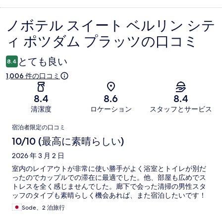
ノボテル スイート ベルリン シテ
口
ィ ポツダム プラッツの口コミ
コ
ミ
とても良い
8.4
1,006 件の口コミ
8.4
8.6
8.4
清潔度
ロケーション
スタッフとサービス
口
宿泊者限定の口コミ
コ
10/10 (最高に素晴らしい)
ミ
2026 年 3 月 2 日
室内のレイアウトが非常に使い勝手がよく浴室とトイレが別だ
ったのでカップルでの滞在に最適でした。他、部屋も広めでス
トレスを全く感じませんでした。廊下で会った清掃の男性スタ
ッフのタイプも素晴らしく機会あれば、また宿泊したいです！
Sode、2 泊旅行