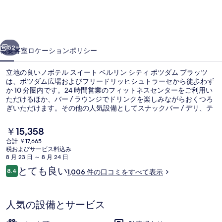
イ
ー
前へ
次へ
ト
52+
概要
客室
ロケーション
ポリシー
ベ
立地の良いノボテル スイート ベルリン シティ ポツダム プラッツ
ル
は、ポツダム広場およびフリードリッヒシュトラーセから徒歩わず
か 10 分圏内です。24 時間営業のフィットネスセンターをご利用い
リ
ただけるほか、バー / ラウンジでドリンクを楽しみながらおくつろ
ン
ぎいただけます。その他の人気設備としてスナックバー / デリ、テ
ラス、および庭園があります。旅行者は親切なスタッフを評価して
シ
います。この宿泊施設からは歩いてすぐ公共交通機関を利用できま
現
￥15,358
す。そばにS バーン アンハルター駅があり、U バーン コッホシュト
在
テ
合計 ￥17,665
ラーセ / チェックポイントチャーリー 駅までは 8 分です。
の
税およびサービス料込み
朝食 (ビュッフェ)、毎日提供 (有料)
ィ
料
8 月 23 日 ～ 8 月 24 日
金
口
とても良い
ポ
8.4
1,006 件の口コミをすべて表示
は
10段階中8.4
コ
￥15,358
ツ
ミ
で
す
ダ
人気の設備とサービス
ム