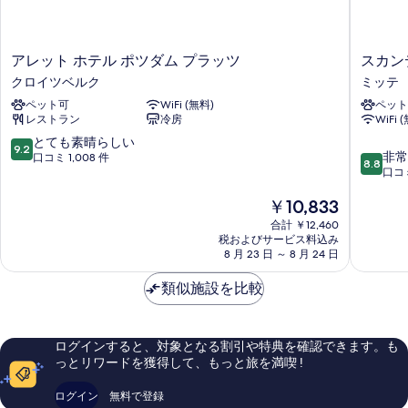
べ
べ
を
表
て
て
表
示
の
ア
ス
の
アレット ホテル ポツダム プラッツ
スカン
示
す
写
レ
カ
クロイツベルク
ミッテ
写
す
ッ
ン
る
真
ペット可
WiFi (無料)
ペット
真
ト
デ
る
レストラン
冷房
WiFi 
を
ホ
ィ
を
テ
ッ
10
とても素晴らしい
表
9.2
表
10
ル
ク
非常
段
口コミ 1,008 件
8.8
示
段
ポ
ベ
口コミ
階
示
階
ツ
ル
中
す
す
現
￥10,833
中
ダ
リ
9.2、
る
在
8.8、
ム
ン
と
る
合計 ￥12,460
の
非
プ
ポ
て
税およびサービス料込み
料
常
ラ
8 月 23 日 ～ 8 月 24 日
ツ
も
金
に
ッ
ダ
素
は
良
ツ
類似施設を比較
ム
晴
￥10,833
い、
ク
プ
ら
口
ロ
ラ
し
コ
イ
ッ
い、
ログインすると、対象となる割引や特典を確認できます。も
ミ
ツ
ツ
口
っとリワードを獲得して、もっと旅を満喫 !
1,401
ベ
ミ
コ
件
ル
ッ
ミ
ログイン
無料で登録
件
ク
テ
1,008