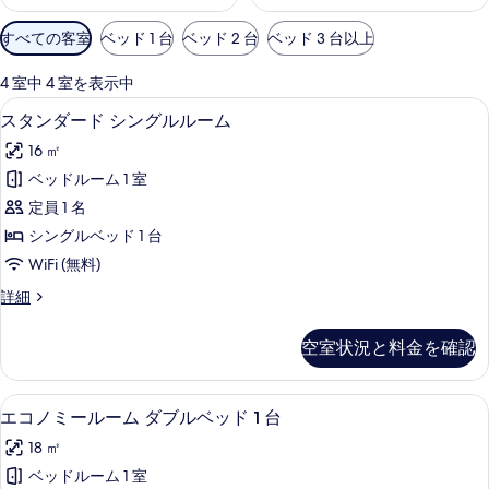
利
すべての客室
ベッド 1 台
ベッド 2 台
ベッド 3 台以上
用
可
4 室中 4 室を表示中
能
スタンダード シングルルーム | デスク
ス
5
スタンダード シングルルーム
な
タ
客
16 ㎡
ン
室
ベッドルーム 1 室
ダ
の
定員 1 名
ー
絞
シングルベッド 1 台
り
ド
WiFi (無料)
込
シ
み
ス
詳細
ン
タ
条
グ
ン
件
空室状況と料金を確認
ダ
ル
ー
ル
ド
エコノミールーム ダブルベッド 1 台 
エ
4
シ
エコノミールーム ダブルベッド 1 台
ー
コ
ン
ム
18 ㎡
グ
ノ
ル
の
ベッドルーム 1 室