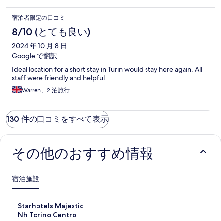
宿泊者限定の口コミ
8/10 (とても良い)
2024 年 10 月 8 日
Google で翻訳
Ideal location for a short stay in Turin would stay here again. All
staff were friendly and helpful
Warren、2 泊旅行
130 件の口コミをすべて表示
その他のおすすめ情報
宿泊施設
S
Starhotels Majestic
t
N
Nh Torino Centro