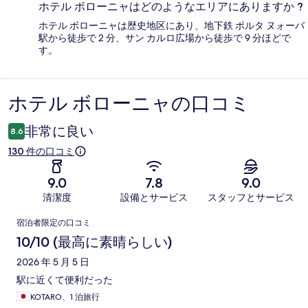
ホテル ボローニャはどのようなエリアにありますか ?
ホテル ボローニャは歴史地区にあり、地下鉄 ポルタ ヌォーバ
駅から徒歩で 2 分、サン カルロ広場から徒歩で 9 分ほどで
す。
ホテル ボローニャの口コミ
口
コ
非常に良い
8.6
ミ
130 件の口コミ
9.0
7.8
9.0
清潔度
設備とサービス
スタッフとサービス
口
宿泊者限定の口コミ
コ
10/10 (最高に素晴らしい)
ミ
2026 年 5 月 5 日
駅に近くて便利だった
KOTARO、1 泊旅行