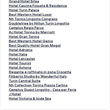
a
h
G
Grand Hotel Sitea
r
T
r
H
Hotel Cascina Fossata & Residence
h
o
a
o
H
Hotel Turin Palace
o
r
n
t
o
B
Best Western Hotel Luxor
t
i
d
e
t
e
N
Nh Torino Lingotto Congress
e
n
H
l
e
s
h
D
Doubletree by Hilton Turin Lingotto
l
o
o
C
l
t
T
o
C
Camplus Regio Parco
s
C
t
a
T
W
o
u
a
A
Ac Hotel Torino by Marriott
M
e
e
s
u
e
r
b
m
c
H
Hotel Gran Torino
a
n
l
c
r
s
i
l
p
H
o
B
Best Western Hotel Genio
j
t
S
i
i
t
n
e
l
o
t
e
B
Best Quality Hotel Gran Mogol
e
r
i
n
n
e
o
t
u
t
e
s
e
H
Hotel Adriano
s
o
t
a
P
r
L
r
s
e
l
t
s
o
H
Hotel Italia
t
の
e
F
a
n
i
e
R
l
G
W
t
t
o
H
Hotel Lancaster
i
ペ
a
o
l
H
n
e
e
T
r
e
Q
e
t
o
H
Hotel Tourist
c
ー
の
s
a
o
g
b
g
o
a
s
u
l
e
t
o
H
Hotel Astoria
の
ジ
ペ
s
c
t
o
y
i
r
n
t
a
A
l
e
t
o
E
Elegante e raffinato in zona Crocetta
ペ
を
ー
a
e
e
t
H
o
i
T
e
l
d
I
l
e
t
l
F
Filiberto Studio by Wonderful Italy
ー
開
ジ
t
の
l
t
i
P
n
o
r
i
r
t
L
l
e
e
i
T
Turin Central Suite
ジ
く
を
a
ペ
L
o
l
a
o
r
n
t
i
a
a
T
l
g
l
u
N
Nh Collection Torino Piazza Carlina
を
リ
開
&
ー
u
C
t
r
b
i
H
y
a
l
n
o
A
a
i
r
h
C
Camplus Guest Lingotto - Casa per Ferie
開
ン
く
R
ジ
x
o
o
c
y
n
o
H
n
i
c
u
s
n
b
i
C
a
J
J Hotel
く
ク
リ
e
を
o
n
n
o
M
o
t
o
o
a
a
r
t
t
e
n
o
m
H
H
Hotel Victoria & Iside Spa
リ
ン
s
開
r
g
T
の
a
の
e
t
の
の
s
i
o
e
r
C
l
p
o
o
ン
ク
i
く
の
r
u
ペ
r
ペ
l
e
ペ
ペ
t
s
r
e
t
e
l
l
t
t