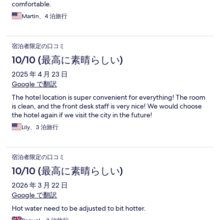
comfortable.
Martin、4 泊旅行
宿泊者限定の口コミ
10/10 (最高に素晴らしい)
2025 年 4 月 23 日
Google で翻訳
The hotel location is super convenient for everything! The room
is clean, and the front desk staff is very nice! We would choose
the hotel again if we visit the city in the future!
Lily、3 泊旅行
宿泊者限定の口コミ
10/10 (最高に素晴らしい)
2026 年 3 月 22 日
Google で翻訳
Hot water need to be adjusted to bit hotter.