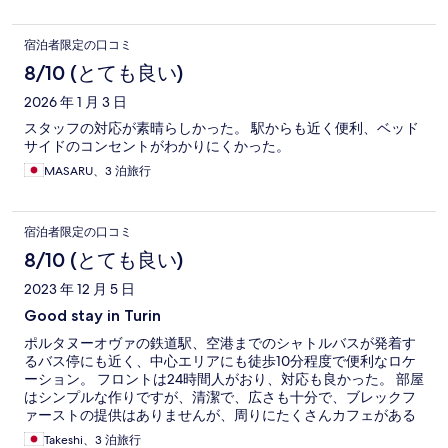
宿泊者限定の口コミ
8/10 (とても良い)
2026 年 1 月 3 日
スタッフの対応が素晴らしかった。 駅からも近く便利、ベッド
サイドのコンセントがわかりにくかった。
MASARU、3 泊旅行
宿泊者限定の口コミ
8/10 (とても良い)
2023 年 12 月 5 日
Good stay in Turin
ポルタヌーオヴァの鉄道駅、空港までのシャトルバスが発着す
るバス停にも近く、中心エリアにも徒歩10分程度で便利なロケ
ーション。 フロントは24時間人がおり、対応も良かった。 部屋
はシンプルな作りですが、清潔で、広さも十分で、ブレックフ
ァーストの提供はありませんが、周りにたくさんカフェがある
ので、問題ないです。価格を考えるととても良いホテルだと思
Takeshi、3 泊旅行