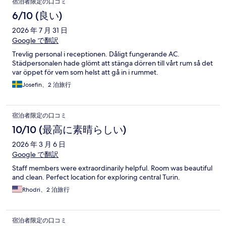
宿泊者限定の口コミ
6/10 (良い)
2026 年 7 月 31 日
Google で翻訳
Trevlig personal i receptionen. Dåligt fungerande AC.
Städpersonalen hade glömt att stänga dörren till vårt rum så det
var öppet för vem som helst att gå in i rummet.
Josefin、2 泊旅行
宿泊者限定の口コミ
10/10 (最高に素晴らしい)
2026 年 3 月 6 日
Google で翻訳
Staff members were extraordinarily helpful. Room was beautiful
and clean. Perfect location for exploring central Turin.
Rhodri、2 泊旅行
宿泊者限定の口コミ