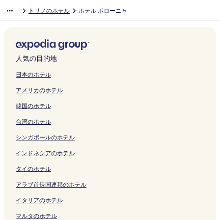
ク
d
リ
ペ
e
r
ー
r
ー
G
l
ー
ー
e
t
i
r
o
n
e
u
e
e
トリノのホテル
ホテル ボローニャ
e
ン
ー
s
i
ジ
i
ジ
e
G
ジ
ジ
r
の
a
a
S
t
c
s
l
l
n
ク
ジ
s
n
を
o
を
n
r
を
を
の
ペ
の
f
t
r
t
G
の
V
c
を
の
L
開
t
開
i
a
開
開
ペ
ー
ペ
f
u
a
i
u
ペ
i
e
開
ペ
i
く
t
く
o
n
く
く
ー
ジ
ー
i
d
l
o
e
ー
c
の
く
ー
n
リ
の
リ
の
M
リ
リ
ジ
を
ジ
n
i
S
n
s
ジ
t
ペ
リ
ジ
g
ン
ペ
ン
ペ
o
ン
ン
を
開
を
a
o
u
T
t
を
o
人気の目的地
ー
ン
を
o
ク
ー
ク
ー
g
ク
ク
開
く
開
t
b
i
o
L
開
r
ジ
ク
開
t
ジ
ジ
o
く
リ
く
o
y
t
r
i
く
i
日本のホテル
を
く
t
を
を
l
リ
ン
リ
i
W
e
i
n
リ
a
アメリカのホテル
開
リ
o
開
開
の
ン
ク
ン
n
o
の
n
g
ン
&
く
ン
の
く
く
ペ
ク
ク
z
n
ペ
o
o
ク
I
韓国のホテル
リ
ク
ペ
リ
リ
ー
o
d
ー
P
t
s
ン
ー
ン
ン
ジ
n
e
ジ
i
t
i
台湾のホテル
ク
ジ
ク
ク
を
a
r
を
a
o
d
を
開
C
f
開
z
-
e
シンガポールのホテル
開
く
r
u
く
z
C
S
く
リ
o
l
リ
a
a
p
インドネシアのホテル
リ
ン
c
I
ン
C
s
a
タイのホテル
ン
ク
e
t
ク
a
a
の
ク
t
a
r
p
ペ
アラブ首長国連邦のホテル
t
l
l
e
ー
a
y
i
r
ジ
イタリアのホテル
の
の
n
F
を
ペ
ペ
a
e
開
マルタのホテル