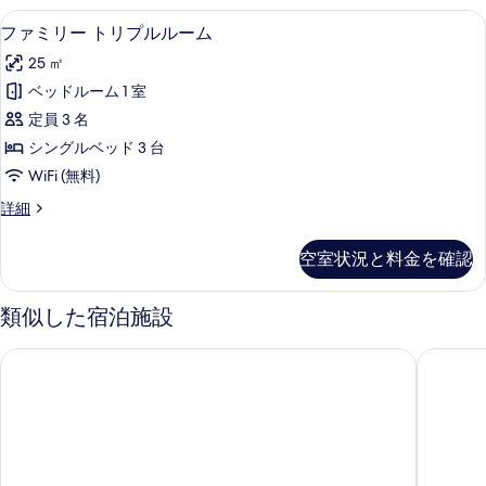
は
ダ
写
ファミリー トリプルルーム | デスク、
フ
5
ブ
ファミリー トリプルルーム
ツ
真
ァ
ル
イ
25 ㎡
ま
を
ミ
た
ン
ベッドルーム 1 室
表
リ
は
ル
定員 3 名
ツ
示
ー
イ
ー
シングルベッド 3 台
す
ト
ン
ム
WiFi (無料)
ル
る
リ
の
ー
フ
詳細
プ
ム
ァ
す
の
ル
ミ
空室状況と料金を確認
べ
詳
リ
ル
細
ー
て
ー
ト
類似した宿泊施設
の
リ
ム
プ
写
ホテル アストリア
ベスト 
の
ル
真
ル
す
を
ー
べ
ム
表
の
て
示
詳
の
細