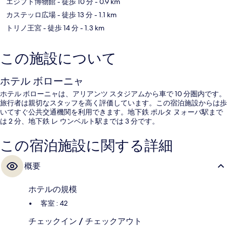
エジプト博物館
- 徒歩 10 分
- 0.9 km
カステッロ広場
- 徒歩 13 分
- 1.1 km
トリノ王宮
- 徒歩 14 分
- 1.3 km
この施設について
ホテル ボローニャ
ホテル ボローニャは、アリアンツ スタジアムから車で 10 分圏内です。
旅行者は親切なスタッフを高く評価しています。この宿泊施設からは歩
いてすぐ公共交通機関を利用できます。地下鉄 ポルタ ヌォーバ駅まで
は 2 分、地下鉄 レ ウンベルト駅までは 3 分です。
この宿泊施設に関する詳細
概要
ホテルの規模
客室 : 42
チェックイン / チェックアウト