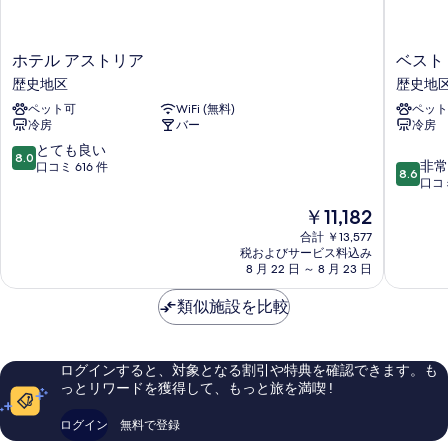
す
写
る
真
ホ
ベ
ホテル アストリア
ベスト
を
テ
ス
歴史地区
歴史地
表
ル
ト
ペット可
WiFi (無料)
ペット
ア
ク
示
冷房
バー
冷房
ス
オ
す
ト
リ
10
とても良い
8.0
10
リ
テ
非常
段
口コミ 616 件
る
8.6
段
ア
ィ
口コミ
階
階
歴
ホ
中
現
￥11,182
中
史
テ
8.0、
在
8.6、
地
合計 ￥13,577
ル
と
の
税およびサービス料込み
非
区
ド
て
料
8 月 22 日 ～ 8 月 23 日
常
ッ
も
金
に
ク
良
は
類似施設を比較
良
ミ
い、
￥11,182
い、
ラ
口
口
ノ
コ
コ
歴
ミ
ログインすると、対象となる割引や特典を確認できます。も
ミ
史
616
っとリワードを獲得して、もっと旅を満喫 !
1,003
地
件
件
区
件
ログイン
無料で登録
件
の