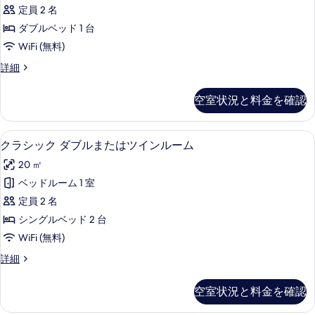
ミ
ル
す
定員 2 名
ー
ー
ム
べ
ダブルベッド 1 台
ル
の
て
WiFi (無料)
詳
ー
の
細
エ
詳細
ム
コ
写
ダ
ノ
空室状況と料金を確認
真
ミ
ブ
ー
を
ル
ル
クラシック ダブルまたはツインルーム 
ク
表
13
ー
クラシック ダブルまたはツインルーム
ベ
ラ
ム
示
ッ
20 ㎡
ダ
シ
す
ブ
ド
ベッドルーム 1 室
ッ
る
ル
1
定員 2 名
ベ
ク
台
ッ
シングルベッド 2 台
ダ
ド
の
WiFi (無料)
1
ブ
す
台
ク
詳細
ル
の
ラ
べ
詳
ま
シ
て
空室状況と料金を確認
細
ッ
た
の
ク