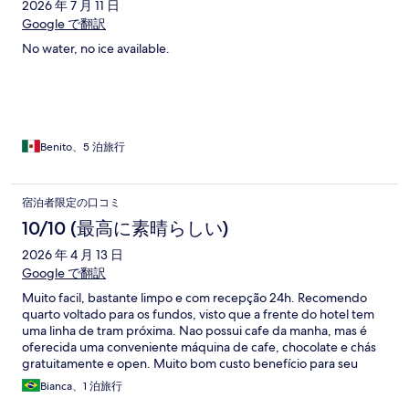
2026 年 7 月 11 日
Google で翻訳
No water, no ice available.
Benito、5 泊旅行
宿泊者限定の口コミ
10/10 (最高に素晴らしい)
2026 年 4 月 13 日
Google で翻訳
Muito facil, bastante limpo e com recepção 24h. Recomendo
quarto voltado para os fundos, visto que a frente do hotel tem
uma linha de tram próxima. Nao possui cafe da manha, mas é
oferecida uma conveniente máquina de cafe, chocolate e chás
gratuitamente e open. Muito bom custo benefício para seu
preço. Recomendo!
Bianca、1 泊旅行