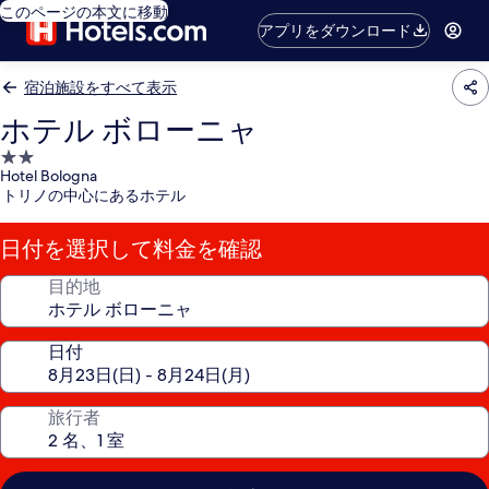
このページの本文に移動
アプリをダウンロード
宿泊施設をすべて表示
ホテル ボローニャ
2.0
Hotel Bologna
つ
トリノの中心にあるホテル
星
宿
日付を選択して料金を確認
泊
施
目的地
設
日付
旅行者