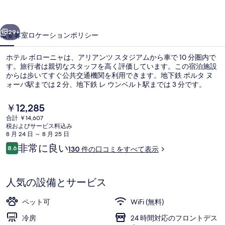
ニ
前へ
次へ
ャ
29+
概要
客室
ロケーション
ポリシー
の
ホテル ボローニャは、アリアンツ スタジアムから車で 10 分圏内で
写
す。旅行者は親切なスタッフを高く評価しています。この宿泊施設
からは歩いてすぐ公共交通機関を利用できます。地下鉄 ポルタ ヌ
真
ォーバ駅までは 2 分、地下鉄 レ ウンベルト駅までは 3 分です。
ギ
現
￥12,285
ャ
在
合計 ￥14,607
の
ラ
税およびサービス料込み
料
8 月 24 日 ～ 8 月 25 日
フロント
リ
金
口
非常に良い
8.6
130 件の口コミをすべて表示
は
10段階中8.6
コ
ー
￥12,285
ミ
で
す
人気の設備とサービス
ペット可
WiFi (無料)
冷房
24 時間対応のフロントデス