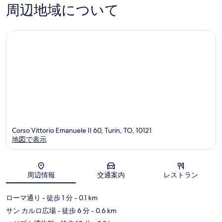
の
口
周辺地域について
口
コ
コ
ミ
ミ
Corso Vittorio Emanuele II 60, Turin, TO, 10121
地図で表示
地図
周辺情報
交通案内
レストラン
ローマ通り
- 徒歩 1 分
- 0.1 km
サン カルロ広場
- 徒歩 6 分
- 0.6 km