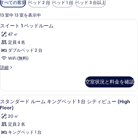
利
すべての客室
ベッド 2 台
ベッド 1 台
ベッド 3 台以上
用
可
13 室中 13 室を表示中
能
スイート 1 ベッドルーム | 羽毛の
ス
14
スイート 1 ベッドルーム
な
イ
客
47 ㎡
ー
室
定員 4 名
ト
の
ダブルベッド 2 台
1
絞
WiFi (無料)
り
ベ
ス
詳細
込
ッ
イ
み
ド
ー
条
空室状況と料金を確認
ト
ル
件
1
ー
ベ
羽毛の掛け布団、セーフティボックス 
ス
10
ッ
ム
スタンダード ルーム キングベッド 1 台 シティビュー (High
タ
ド
Floor)
の
ル
ン
20 ㎡
す
ー
ダ
ム
定員 2 名
べ
の
ー
キングベッド 1 台
て
詳