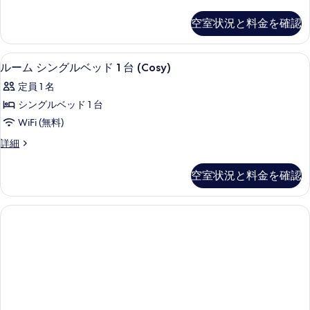
タ
ー
ン
る
空室状況と料金を確認
ダ
ム
ー
の
ド
羽毛の掛け布団、セーフティボックス 
ル
5
ル
ルーム シングルベッド 1 台 (Cosy)
す
ー
ー
べ
定員 1 名
ム
ム
の
て
シングルベッド 1 台
シ
詳
の
WiFi (無料)
細
ン
写
ル
詳細
グ
ー
真
ル
ム
空室状況と料金を確認
を
シ
ベ
ン
表
ッ
グ
示
ル
ド
ベ
す
1
ッ
る
台
ド
1
(Cosy)
台
の
(Cosy)
の
す