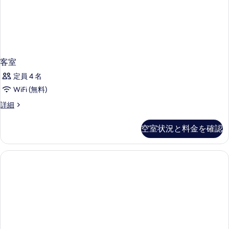
詳
べ
細
て
の
写
客室
真
定員 4 名
を
WiFi (無料)
表
示
客
詳細
室
す
の
空室状況と料金を確認
る
詳
細