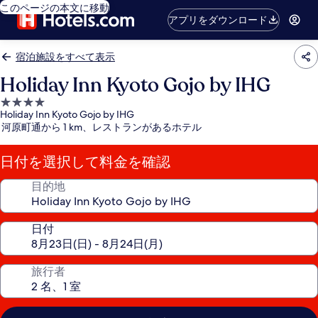
このページの本文に移動
アプリをダウンロード
宿泊施設をすべて表示
Holiday Inn Kyoto Gojo by IHG
4.0
Holiday Inn Kyoto Gojo by IHG
つ
河原町通から 1 km、レストランがあるホテル
星
宿
日付を選択して料金を確認
泊
施
目的地
設
日付
旅行者