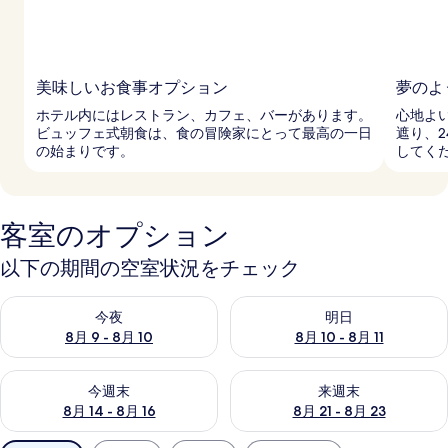
美味しいお食事オプション
夢のよ
ホテル内にはレストラン、カフェ、バーがあります。
心地よ
ビュッフェ式朝食は、食の冒険家にとって最高の一日
遮り、
の始まりです。
してく
客室のオプション
以下の期間の空室状況をチェック
今夜 8月 9 - 8月 10 の空室状況をチェック
明日 8月 10 - 8月 11 の空
今夜
明日
8月 9 - 8月 10
8月 10 - 8月 11
今週末 8月 14 - 8月 16 の空室状況をチェック
来週末 8月 21 - 8月 23 の
今週末
来週末
8月 14 - 8月 16
8月 21 - 8月 23