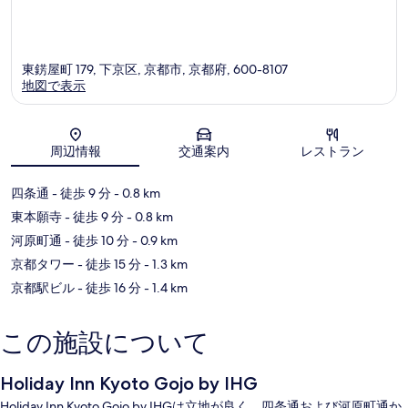
東錺屋町 179, 下京区, 京都市, 京都府, 600-8107
地図で表示
地図
周辺情報
交通案内
レストラン
四条通
- 徒歩 9 分
- 0.8 km
東本願寺
- 徒歩 9 分
- 0.8 km
河原町通
- 徒歩 10 分
- 0.9 km
京都タワー
- 徒歩 15 分
- 1.3 km
京都駅ビル
- 徒歩 16 分
- 1.4 km
この施設について
Holiday Inn Kyoto Gojo by IHG
Holiday Inn Kyoto Gojo by IHGは立地が良く、四条通および河原町通か