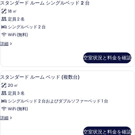
11
ル
スタンダード ルーム シングルベッド 2 台
細
の
グ
べ
タ
ー
18 ㎡
写
ム
ベ
て
ン
キ
定員 2 名
真
ッ
の
ダ
ン
シングルベッド 2 台
を
ド
グ
写
ー
ベ
WiFi (無料)
表
1
真
ド
ッ
台
ス
詳細
示
ド
を
ル
タ
1
シ
す
表
ー
ン
台
空室状況と料金を確認
テ
る
ダ
示
シ
ム
ー
ィ
テ
す
シ
ド
ィ
羽毛の掛け布団、セーフティボックス 
ス
ビ
9
ル
スタンダード ルーム ベッド (複数台)
る
ン
ビ
タ
ー
ュ
ュ
グ
20 ㎡
ム
ー
ン
ー
シ
ル
定員 3 名
(High
ダ
ン
(High
Floor)
ベ
シングルベッド 2 台およびダブルソファーベッド 1 台
グ
ー
Floor)
の
ル
ッ
WiFi (無料)
詳
の
ド
ベ
細
ド
ス
詳細
ッ
す
ル
タ
2
ド
べ
ー
ン
2
台
空室状況と料金を確認
ダ