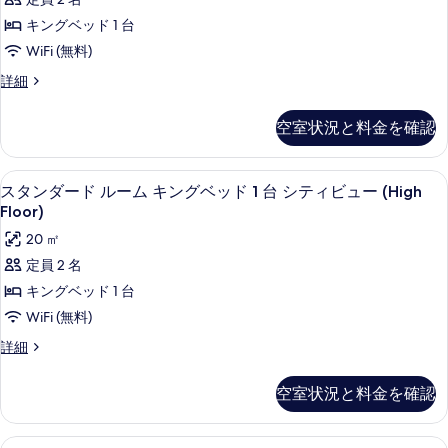
ベ
(High
ダ
ン
(High
Floor)
ッ
キングベッド 1 台
グ
ー
Floor)
の
ベ
ド
WiFi (無料)
詳
の
ド
ッ
細
1
ス
詳細
ド
す
ル
タ
台
1
べ
ー
ン
台
ソ
空室状況と料金を確認
ダ
て
ソ
ム
フ
ー
フ
の
キ
ド
ァ
ァ
客室の設備とサービス
ス
10
ル
スタンダード ルーム キングベッド 1 台 シティビュー (High
写
ン
ー
ー
タ
ー
Floor)
ベ
真
グ
ム
ベ
ッ
ン
20 ㎡
キ
を
ベ
ド
ッ
ダ
ン
定員 2 名
付
表
ッ
グ
ド
ー
き
キングベッド 1 台
示
ベ
ド
の
付
ド
ッ
WiFi (無料)
詳
す
1
ド
き
ル
細
台
ス
詳細
る
1
の
ー
タ
台
(Super
ン
す
(Super
ム
空室状況と料金を確認
King)
ダ
King)
べ
キ
の
ー
の
ド
て
ン
詳
す
羽毛の掛け布団、セーフティボックス 
ス