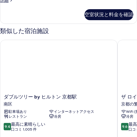
詳細
View
Super
King
の
空室状況と料金を確認
Standard
す
High
べ
Floor
類似した宿泊施設
City
て
View
ダブルツリー by ヒルトン 京都駅
ザ ロイ
の
の
詳
写
細
真
を
表
示
す
ダ
ザ
ダブルツリー by ヒルトン 京都駅
ザ ロ
る
ブ
ロ
南区
京都の
ル
イ
駐車場あり
インターネットアクセス
WiFi 
ツ
ヤ
レストラン
冷房
冷房
リ
ル
ー
パ
10
10
最高に素晴らしい
最高
9.4
9.6
by
ー
段
段
口コミ 1,005 件
口コミ
ヒ
ク
階
階