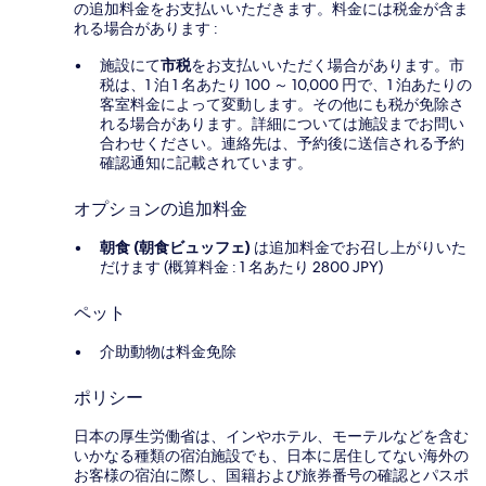
の追加料金をお支払いいただきます。料金には税金が含ま
れる場合があります :
施設にて
市税
をお支払いいただく場合があります。市
税は、1 泊 1 名あたり 100 ～ 10,000 円で、1 泊あたりの
客室料金によって変動します。その他にも税が免除さ
れる場合があります。詳細については施設までお問い
合わせください。連絡先は、予約後に送信される予約
確認通知に記載されています。
オプションの追加料金
朝食 (朝食ビュッフェ)
は追加料金でお召し上がりいた
だけます (概算料金 : 1 名あたり 2800 JPY)
ペット
介助動物は料金免除
ポリシー
日本の厚生労働省は、インやホテル、モーテルなどを含む
いかなる種類の宿泊施設でも、日本に​居住してない海外の
お客様の宿泊に際し、国籍および旅券番号の確認とパスポ