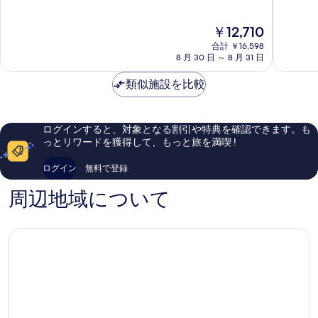
ル
ホ
中
中
ト
テ
9.4、
9.6、
現
￥12,710
ン
ル
最
最
在
京
ア
高
高
合計 ￥16,598
の
都
8 月 30 日 ～ 8 月 31 日
イ
に
に
料
駅
コ
素
素
金
南
類似施設を比較
ニ
晴
晴
は
区
ッ
ら
ら
￥12,710
ク
し
し
京
い、
い、
ログインすると、対象となる割引や特典を確認できます。も
都
口
口
っとリワードを獲得して、もっと旅を満喫 !
京
コ
コ
都
ミ
ミ
ログイン
無料で登録
の
1,005
946
繁
件
件
周辺地域について
華
件
件
街
の
の
口
口
コ
コ
ミ
ミ