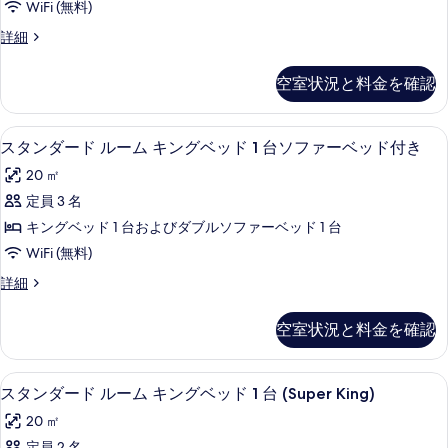
ド
細
WiFi (無料)
の
ル
写
ス
詳細
ー
タ
真
ン
ム
空室状況と料金を確認
を
ダ
キ
ー
表
ド
ン
羽毛の掛け布団、セーフティボックス 
ス
示
9
ル
スタンダード ルーム キングベッド 1 台ソファーベッド付き
グ
タ
ー
す
20 ㎡
ム
ベ
ン
る
キ
定員 3 名
ッ
ダ
ン
キングベッド 1 台およびダブルソファーベッド 1 台
ド
グ
ー
ベ
WiFi (無料)
1
ド
ッ
台
ス
詳細
ド
ル
タ
1
シ
ー
ン
台
空室状況と料金を確認
テ
ダ
シ
ム
ー
ィ
テ
キ
ド
ィ
客室の設備とサービス
ス
ビ
9
ル
スタンダード ルーム キングベッド 1 台 (Super King)
ン
ビ
タ
ー
ュ
ュ
グ
20 ㎡
ム
ー
ン
ー
キ
定員 2 名