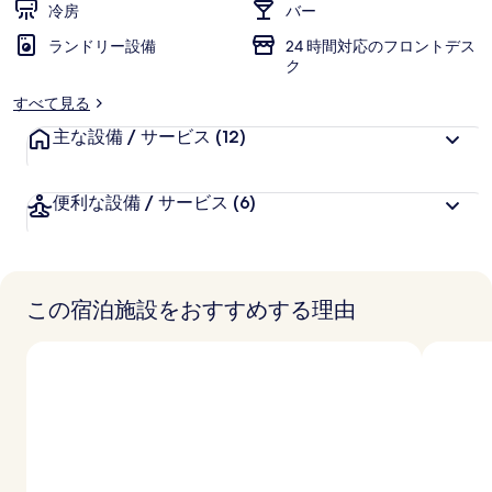
冷房
バー
に
ランドリー設備
好
24 時間対応のフロントデス
ク
評
件
すべて見る
の
主な設備 / サービス
(12)
口
コ
ミ
便利な設備 / サービス
(6)
この宿泊施設をおすすめする理由