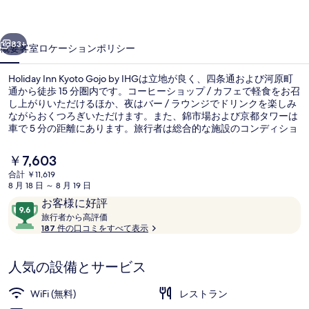
の
写
前へ
次へ
83+
概要
客室
ロケーション
ポリシー
真
ギ
Holiday Inn Kyoto Gojo by IHGは立地が良く、四条通および河原町
通から徒歩 15 分圏内です。コーヒーショップ / カフェで軽食をお召
ャ
し上がりいただけるほか、夜はバー / ラウンジでドリンクを楽しみ
ラ
ながらおくつろぎいただけます。また、錦市場および京都タワーは
車で 5 分の距離にあります。旅行者は総合的な施設のコンディショ
リ
ンを評価しています。付近の公共交通機関も充実しています。地下
鉄 五条駅までは徒歩 2 分です。
現
￥7,603
ー
在
合計 ￥11,619
の
8 月 18 日 ～ 8 月 19 日
施設からの眺望
料
口
10
お客様に好評
金
コ
旅
段
旅行者から高評価
は
行
187 件の口コミをすべて表示
ミ
階
￥7,603
者
で
中
か
す
9.6、
人気の設備とサービス
ら
お
高
評
客
WiFi (無料)
レストラン
価
様