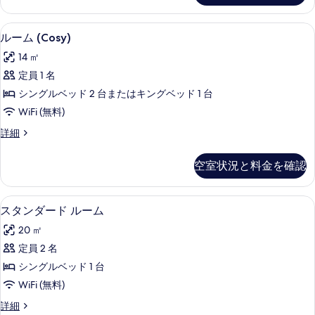
て
台
ム
の
ー
の
の
ベ
ド
詳
す
ルーム (Cosy) | 羽毛の掛け布団
ル
12
ル
ルーム (Cosy)
写
ッ
細
べ
ー
ー
真
ド
14 ㎡
ム
て
ム
ベ
を
(複
定員 1 名
の
(Cosy)
ッ
表
数
シングルベッド 2 台またはキングベッド 1 台
ド
の
写
示
(複
台)
WiFi (無料)
す
真
数
す
の
ル
詳細
台)
べ
を
ー
る
す
の
て
表
ム
詳
空室状況と料金を確認
べ
(Cosy)
の
示
細
の
て
写
す
詳
羽毛の掛け布団、セーフティボックス 
ス
の
12
細
真
スタンダード ルーム
る
タ
写
を
20 ㎡
ン
真
表
定員 2 名
ダ
を
示
シングルベッド 1 台
ー
表
す
WiFi (無料)
ド
示
る
ス
詳細
ル
す