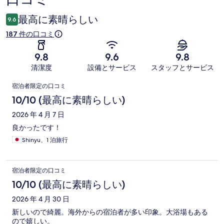
ミ
最高に素晴らしい
9.6
187 件の口コミ
9.8
9.6
9.8
清潔度
設備とサービス
スタッフとサービス
口
宿泊者限定の口コミ
コ
10/10 (最高に素晴らしい)
ミ
2026 年 4 月 7 日
良かったです！
Shinyu、1 泊旅行
宿泊者限定の口コミ
10/10 (最高に素晴らしい)
2026 年 4 月 30 日
新しいので綺麗。海外からの宿泊者が多い印象。大浴場もある
ので嬉しい。