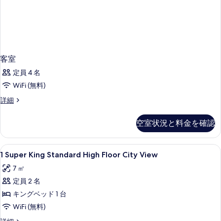
客室
定員 4 名
WiFi (無料)
客
詳細
室
の
空室状況と料金を確認
詳
細
1
コーヒー / コーヒーメーカー
5
1 Super King Standard High Floor City View
Super
7 ㎡
King
定員 2 名
Standard
High
キングベッド 1 台
Floor
WiFi (無料)
City
1