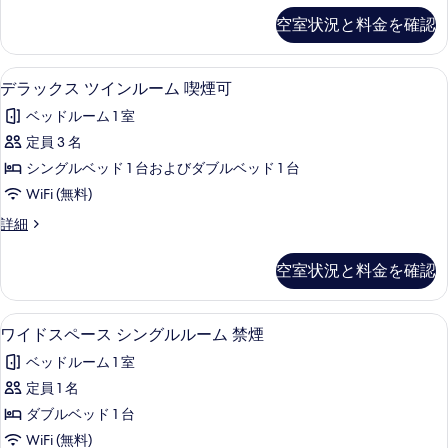
べ
詳
ン
ッ
る
細
空室状況と料金を確認
て
ク
ル
ス
の
ー
ツ
デスク、アイロン / アイロン台、WiFi
デ
写
16
イ
デラックス ツインルーム 喫煙可
ム
ラ
ン
真
禁
ベッドルーム 1 室
ル
ッ
を
ー
煙
定員 3 名
ク
表
ム
の
シングルベッド 1 台およびダブルベッド 1 台
禁
ス
示
煙
す
WiFi (無料)
ツ
す
の
べ
デ
詳細
詳
イ
る
ラ
て
細
ン
ッ
空室状況と料金を確認
の
ク
ル
ス
写
ー
ツ
デスク、アイロン / アイロン台、WiFi
ワ
真
15
イ
ワイドスペース シングルルーム 禁煙
ム
イ
ン
を
喫
ベッドルーム 1 室
ル
ド
表
ー
煙
定員 1 名
ス
示
ム
可
ダブルベッド 1 台
喫
ペ
す
煙
の
WiFi (無料)