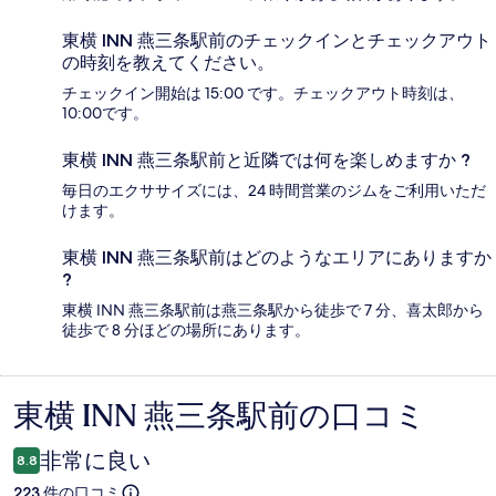
東横 INN 燕三条駅前のチェックインとチェックアウト
の時刻を教えてください。
チェックイン開始は 15:00 です。チェックアウト時刻は、
10:00です。
東横 INN 燕三条駅前と近隣では何を楽しめますか ?
毎日のエクササイズには、24 時間営業のジムをご利用いただ
けます。
東横 INN 燕三条駅前はどのようなエリアにありますか
?
東横 INN 燕三条駅前は燕三条駅から徒歩で 7 分、喜太郎から
徒歩で 8 分ほどの場所にあります。
東横 INN 燕三条駅前の口コミ
口
コ
非常に良い
8.8
ミ
223 件の口コミ