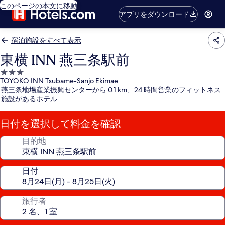
このページの本文に移動
アプリをダウンロード
宿泊施設をすべて表示
東横 INN 燕三条駅前
3.0
TOYOKO INN Tsubame-Sanjo Ekimae
つ
燕三条地場産業振興センターから 0.1 km、24 時間営業のフィットネス
星
施設があるホテル
宿
泊
日付を選択して料金を確認
施
設
目的地
日付
旅行者