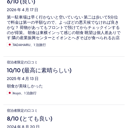
6/10 (良い)
2026 年 4 月 17 日
第一駐車場は早く行かないと空いていない 第二は歩いて5分位
で料金は第一の半額なので、よっぽどの悪天候でなければ良き
かな？ 荷物があってもフロントで預けてからチェックインする
のが得策。 朝食は東横インって感じの朝食 眺望は個人差ありで
す 隣の産業振興センターとイオンとへぎそばが食べられるお店
があるのは凄く良き！ お散歩マップは作っておいて欲しかった
TADAHARU、1 泊旅行
なと思いました
宿泊者限定の口コミ
10/10 (最高に素晴らしい)
2025 年 4 月 13 日
朝食が美味しかった
Ikuyo、1 泊旅行
宿泊者限定の口コミ
8/10 (とても良い)
2024 年 8 月 20 日