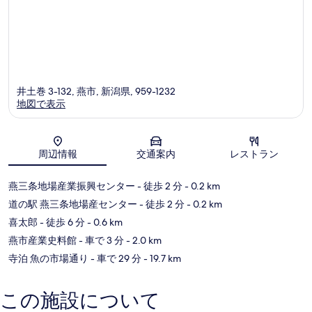
井土巻 3-132, 燕市, 新潟県, 959-1232
地図で表示
地図
周辺情報
交通案内
レストラン
燕三条地場産業振興センター
- 徒歩 2 分
- 0.2 km
道の駅 燕三条地場産センター
- 徒歩 2 分
- 0.2 km
喜太郎
- 徒歩 6 分
- 0.6 km
燕市産業史料館
- 車で 3 分
- 2.0 km
寺泊 魚の市場通り
- 車で 29 分
- 19.7 km
この施設について