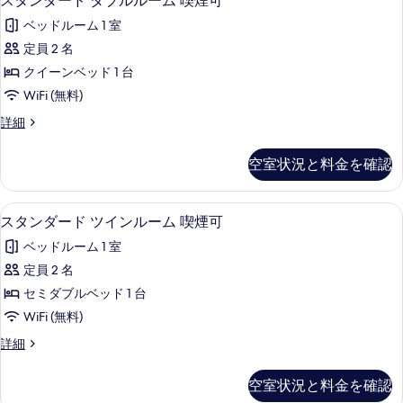
スタンダード ダブルルーム 喫煙可
ー
タ
ブ
真
ム
ベッドルーム 1 室
ル
ン
を
ル
禁
定員 2 名
ダ
表
ー
煙
クイーンベッド 1 台
ム
ー
示
禁
の
WiFi (無料)
ド
す
煙
す
ス
詳細
の
ダ
る
タ
べ
詳
ブ
ン
細
空室状況と料金を確認
て
ダ
ル
ー
の
ル
ド
デスク、アイロン / アイロン台、WiFi
ス
写
17
ダ
スタンダード ツインルーム 喫煙可
ー
タ
ブ
真
ム
ベッドルーム 1 室
ル
ン
を
ル
喫
定員 2 名
ダ
表
ー
煙
セミダブルベッド 1 台
ム
ー
示
喫
可
WiFi (無料)
ド
す
煙
の
ス
詳細
可
ツ
る
タ
す
の
イ
ン
詳
空室状況と料金を確認
べ
ダ
細
ン