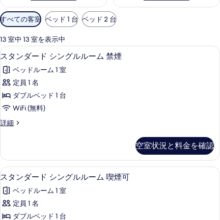
利
すべての客室
ベッド 1 台
ベッド 2 台
用
可
13 室中 13 室を表示中
能
デスク、アイロン / アイロン台、WiFi
ス
16
スタンダード シングルルーム 禁煙
な
タ
客
ベッドルーム 1 室
ン
室
定員 1 名
ダ
の
ダブルベッド 1 台
ー
絞
WiFi (無料)
り
ド
ス
詳細
込
シ
タ
み
ン
ン
条
空室状況と料金を確認
ダ
グ
件
ー
ル
ド
デスク、アイロン / アイロン台、WiFi
ス
16
シ
スタンダード シングルルーム 喫煙可
ル
タ
ン
ー
ベッドルーム 1 室
グ
ン
ル
ム
定員 1 名
ダ
ル
禁
ダブルベッド 1 台
ー