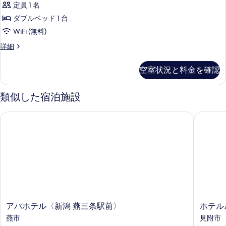
真
ム
定員 1 名
ル
ム
を
ー
喫
ダブルベッド 1 台
プ
表
ム
煙
WiFi (無料)
喫
ラ
示
可
煙
プ
詳細
ス
す
可
レ
の
の
ル
ミ
る
空室状況と料金を確認
す
詳
ア
ー
細
ム
べ
ム
プ
類似した宿泊施設
て
ラ
禁
ス
の
アパホテル〈新潟 燕三条駅前〉
ホテルル
煙
ル
写
ー
の
真
ム
す
禁
を
煙
べ
表
の
て
詳
示
の
細
す
写
る
ア
ホ
アパホテル〈新潟 燕三条駅前〉
ホテル
真
パ
テ
燕市
見附市
を
ホ
ル