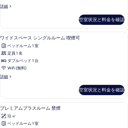
ー
る
可
す
ワ
詳細
の
ス
イ
べ
詳
シ
ド
細
空室状況と料金を確認
て
ス
ン
ペ
の
グ
ー
デスク、アイロン / アイロン台、WiFi
ワ
写
15
ス
ワイドスペース シングルルーム 喫煙可
ル
イ
シ
真
ル
ベッドルーム 1 室
ン
ド
を
グ
ー
定員 1 名
ス
表
ル
ム
ダブルベッド 1 台
ル
ペ
示
ー
禁
WiFi (無料)
ー
す
ム
煙
ワ
詳細
禁
ス
る
イ
の
煙
シ
ド
の
空室状況と料金を確認
す
ス
詳
ン
ペ
べ
細
グ
ー
プレミアムプラスルーム 禁煙 | デスク、
プ
て
16
ス
プレミアムプラスルーム 禁煙
ル
レ
シ
の
ル
12 ㎡
ン
ミ
写
グ
ー
ベッドルーム 1 室
ア
ル