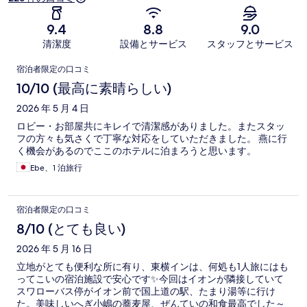
9.4
8.8
9.0
清潔度
設備とサービス
スタッフとサービス
口
宿泊者限定の口コミ
コ
10/10 (最高に素晴らしい)
ミ
2026 年 5 月 4 日
ロビー・お部屋共にキレイで清潔感がありました。またスタッ
フの方々も気さくで丁寧な対応をしていただきました。 燕に行
く機会があるのでここのホテルに泊まろうと思います。
Ebe、1 泊旅行
宿泊者限定の口コミ
8/10 (とても良い)
2026 年 5 月 16 日
立地がとても便利な所に有り、東横インは、何処も1人旅にはも
ってこいの宿泊施設で安心です✨今回はイオンが隣接していて
スワローバス停がイオン前で国上道の駅、たまり湯等に行け
た。美味しいへぎ小嶋の蕎麦屋、ぜんていの和食最高でした～