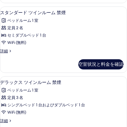
ー
て
ル
ド
デスク、アイロン / アイロン台、WiFi
ス
の
17
ツ
スタンダード ツインルーム 禁煙
ー
タ
イ
写
ム
ベッドルーム 1 室
ン
ン
真
ル
喫
定員 2 名
ダ
を
ー
煙
セミダブルベッド 1 台
ム
ー
表
喫
可
WiFi (無料)
ド
示
煙
の
ス
詳細
可
ツ
す
タ
す
の
イ
ン
る
詳
空室状況と料金を確認
べ
ダ
細
ン
ー
て
ル
ド
デスク、アイロン / アイロン台、WiFi
デ
の
16
ツ
デラックス ツインルーム 禁煙
ー
ラ
イ
写
ム
ベッドルーム 1 室
ン
ッ
真
ル
禁
定員 3 名
ク
を
ー
煙
シングルベッド 1 台およびダブルベッド 1 台
ム
ス
表
禁
の
WiFi (無料)
ツ
示
煙
す
デ
詳細
の
イ
す
ラ