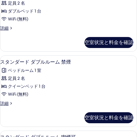
写
ー
煙
定員 2 名
ミ
真
ム
の
ダブルベッド 1 台
禁
ー
を
煙
す
WiFi (無料)
ダ
表
の
べ
エ
詳細
詳
ブ
示
コ
て
細
ル
ノ
す
空室状況と料金を確認
の
ミ
ル
る
ー
写
ー
ダ
デスク、アイロン / アイロン台、WiFi
ス
真
17
ブ
スタンダード ダブルルーム 禁煙
ム
タ
ル
を
喫
ベッドルーム 1 室
ル
ン
表
ー
煙
定員 2 名
ダ
示
ム
可
クイーンベッド 1 台
喫
ー
す
煙
の
WiFi (無料)
ド
る
可
す
ス
詳細
の
ダ
タ
べ
詳
ブ
ン
細
空室状況と料金を確認
て
ダ
ル
ー
の
ル
ド
デスク、アイロン / アイロン台、WiFi
ス
写
17
ダ