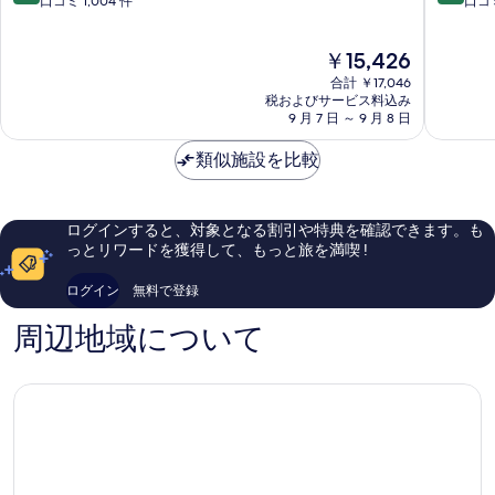
段
段
口コミ 1,004 件
口コミ
コ
ウ
階
階
タ
ォ
中
中
現
￥15,426
キ
ー
9.0、
8.8、
在
ナ
タ
と
非
合計 ￥17,046
の
バ
ー
て
常
税およびサービス料込み
料
ル
9 月 7 日 ～ 9 月 8 日
フ
も
に
金
ダ
ロ
素
良
は
ウ
類似施設を比較
ン
晴
い、
￥15,426
ン
ト
ら
口
タ
コ
し
コ
ウ
タ
い、
ミ
ログインすると、対象となる割引や特典を確認できます。も
ン
キ
口
75
っとリワードを獲得して、もっと旅を満喫 !
コ
ナ
コ
件
タ
バ
ミ
件
ログイン
無料で登録
キ
ル
1,004
の
ナ
ダ
件
口
周辺地域について
バ
ウ
件
コ
ル
ン
の
ミ
タ
口
ウ
コ
ン
ミ
コ
タ
キ