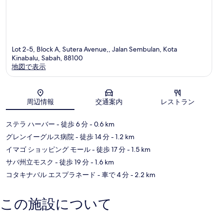
ナ
バ
ル
Lot 2-5, Block A, Sutera Avenue,, Jalan Sembulan, Kota
Kinabalu, Sabah, 88100
地図で表示
地図
周辺情報
交通案内
レストラン
ステラ ハーバー
- 徒歩 6 分
- 0.6 km
グレンイーグルス病院
- 徒歩 14 分
- 1.2 km
イマゴ ショッピング モール
- 徒歩 17 分
- 1.5 km
サバ州立モスク
- 徒歩 19 分
- 1.6 km
コタキナバル エスプラネード
- 車で 4 分
- 2.2 km
この施設について