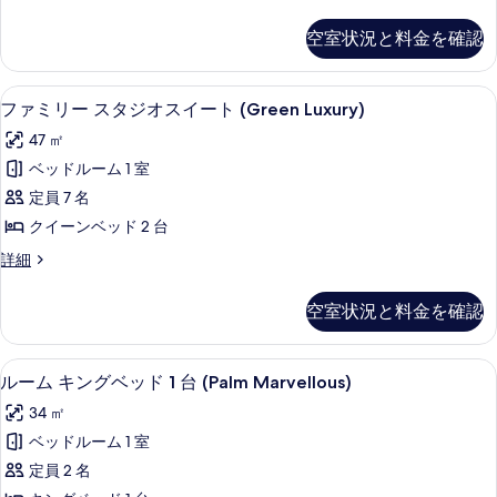
表
タ
ブ
ン
示
空室状況と料金を確認
ダ
ル
す
ー
ル
ド
る
高級寝具、ミニバー、セーフティボック
フ
5
ダ
ファミリー スタジオスイート (Green Luxury)
ー
ァ
ブ
ム
47 ㎡
ル
ミ
ル
(Grass)
ベッドルーム 1 室
リ
ー
の
定員 7 名
ム
ー
す
(Grass)
クイーンベッド 2 台
ス
の
べ
フ
詳細
詳
タ
ァ
て
細
ジ
ミ
の
空室状況と料金を確認
リ
オ
写
ー
ス
ス
真
高級寝具、ミニバー、セーフティボック
ル
5
タ
ルーム キングベッド 1 台 (Palm Marvellous)
イ
を
ー
ジ
ー
34 ㎡
オ
表
ム
ス
ト
ベッドルーム 1 室
示
キ
イ
(Green
定員 2 名
ー
す
ン