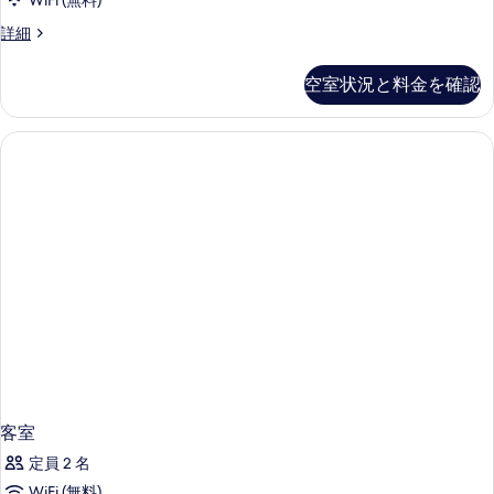
示
WiFi (無料)
す
客
詳細
室
る
の
空室状況と料金を確認
詳
細
客室
定員 2 名
WiFi (無料)