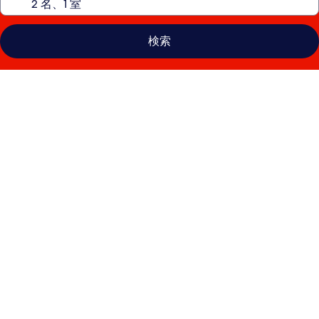
検索
ザ
ル
マ
ホ