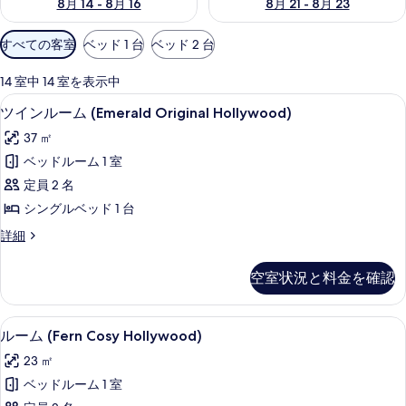
8月 14 - 8月 16
8月 21 - 8月 23
利
すべての客室
ベッド 1 台
ベッド 2 台
用
可
14 室中 14 室を表示中
能
高級寝具、ミニバー、セーフティボック
ツ
4
ツインルーム (Emerald Original Hollywood)
な
イ
客
37 ㎡
ン
室
ベッドルーム 1 室
ル
の
定員 2 名
ー
絞
シングルベッド 1 台
り
ム
ツ
詳細
込
(Emerald
イ
み
Original
ン
条
空室状況と料金を確認
Hollywood)
ル
件
ー
の
ム
高級寝具、ミニバー、セーフティボック
ル
す
5
(Emerald
ルーム (Fern Cosy Hollywood)
ー
Original
べ
23 ㎡
Hollywood)
ム
て
の
ベッドルーム 1 室
(Fern
詳
の