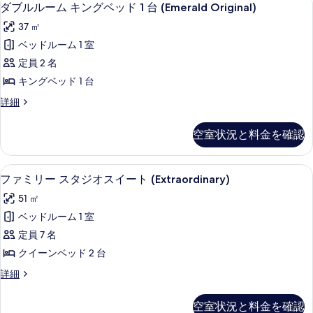
ダ
写
3
詳
ダブルルーム キングベッド 1 台 (Emerald Original)
る
ブ
細
真
37 ㎡
ル
を
ベッドルーム 1 室
ル
表
定員 2 名
ー
示
キングベッド 1 台
ム
す
ダ
詳細
キ
る
ブ
ン
ル
空室状況と料金を確認
ル
グ
ー
ベ
ム
高級寝具、ミニバー、セーフティボック
フ
4
キ
ファミリー スタジオスイート (Extraordinary)
ッ
ァ
ン
ド
51 ㎡
グ
ミ
ベ
1
ベッドルーム 1 室
リ
ッ
台
定員 7 名
ド
ー
(Emerald
1
クイーンベッド 2 台
ス
台
Original)
フ
詳細
(Emerald
タ
の
ァ
Original)
ジ
ミ
す
の
空室状況と料金を確認
リ