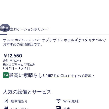
テ
ル
-
前へ
次へ
メ
48+
概要
客室
ロケーション
ポリシー
ン
ザ ルマ ホテル - メンバー オブ デザイン ホテルズはコタ キナバルで
バ
おすすめの宿泊施設です。
ー
現
￥12,650
オ
在
合計 ￥14,048
の
ブ
税およびサービス料込み
料
9 月 7 日 ～ 9 月 8 日
デ
金
口
最高に素晴らしい
9.4
157 件の口コミをすべて表示
は
10段階中9.4
コ
ザ
フロント
￥12,650
ミ
で
イ
す
人気の設備とサービス
ン
駐車場あり
WiFi (無料)
ホ