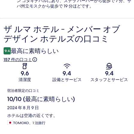
ン コタキナバルにあり、ステラ ハーバーから徒歩で 7 分、サ
バ州立モスクから徒歩で 19 分ほどです。
ザ ルマ ホテル - メンバー オブ
口
デザイン ホテルズの口コミ
コ
ミ
最高に素晴らしい
9.4
157 件の口コミ
9.6
9.4
9.4
清潔度
設備とサービス
スタッフとサービス
口
宿泊者限定の口コミ
コ
10/10 (最高に素晴らしい)
ミ
2024 年 8 月 9 日
ホテルは空港の近くです。
TOMOKO、1 泊旅行