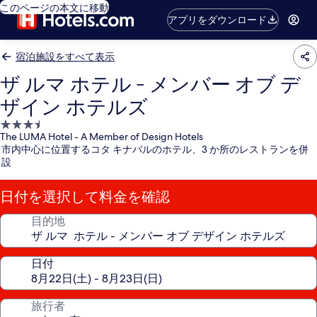
このページの本文に移動
アプリをダウンロード
宿泊施設をすべて表示
ザ ルマ ホテル - メンバー オブ デ
ザイン ホテルズ
3.5
The LUMA Hotel - A Member of Design Hotels
つ
市内中心に位置するコタ キナバルのホテル、3 か所のレストランを併
星
設
宿
泊
日付を選択して料金を確認
施
設
目的地
日付
旅行者