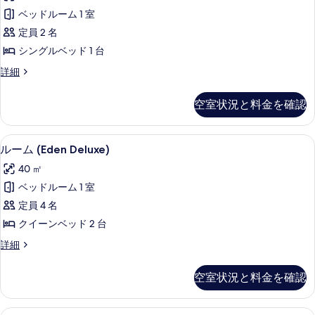
ン
す
(Grass
ベッドルーム 1 室
ル
Hollywood)
べ
定員 2 名
の
ー
て
詳
シングルベッド 1 台
ム
細
の
ツ
詳細
(Palm
写
イ
Marvellous
ン
真
空室状況と料金を確認
Hollywood)
ル
を
ー
の
ム
表
高級寝具、ミニバー、セーフティボック
ル
す
6
(Palm
ルーム (Eden Deluxe)
示
ー
Marvellous
べ
40 ㎡
Hollywood)
す
ム
て
の
ベッドルーム 1 室
る
(Eden
詳
の
定員 4 名
細
Deluxe)
写
クイーンベッド 2 台
の
真
ル
詳細
す
を
ー
べ
ム
表
空室状況と料金を確認
(Eden
て
示
Deluxe)
の
の
す
高級寝具、ミニバー、セーフティボック