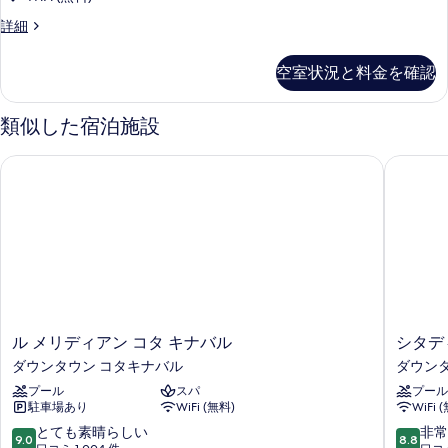
客
詳細
室
の
空室状況と料金を確認
詳
細
類似した宿泊施設
ル メリディアン コタ キナバル
シタディ
ル
シ
ル メリディアン コタ キナバル
シタデ
メ
タ
ダウンタウン コタキナバル
ダウン
リ
デ
プール
スパ
プール
デ
ィ
駐車場あり
WiFi (無料)
WiFi 
ィ
ー
ア
ン
10
10
とても素晴らしい
非常
9.0
8.8
ン
ズ