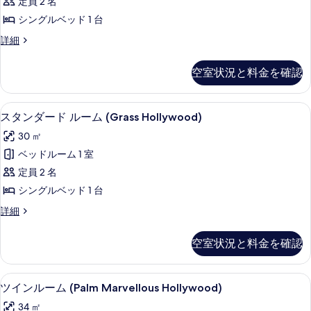
定員 2 名
細
Cosy
写
シングルベッド 1 台
Hollywood)
真
の
ル
詳細
を
ー
す
ム
表
空室状況と料金を確認
べ
(Fern
示
Cosy
て
Hollywood)
す
高級寝具、ミニバー、セーフティボック
ス
の
4
の
スタンダード ルーム (Grass Hollywood)
る
タ
詳
写
30 ㎡
細
ン
真
ベッドルーム 1 室
ダ
を
定員 2 名
ー
表
シングルベッド 1 台
ド
示
ス
詳細
ル
す
タ
ー
ン
る
空室状況と料金を確認
ダ
ム
ー
(Grass
ド
高級寝具、ミニバー、セーフティボック
ツ
6
ル
Hollywood)
ツインルーム (Palm Marvellous Hollywood)
イ
ー
の
34 ㎡
ム