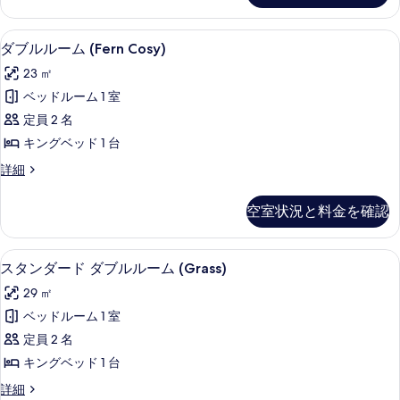
詳
オ
べ
ー
細
ス
ス
て
高級寝具、ミニバー、セーフティボック
ダ
6
タ
ダブルルーム (Fern Cosy)
イ
の
ブ
ジ
ー
23 ㎡
写
オ
ル
ス
ト
ベッドルーム 1 室
真
ル
イ
(Extraordinary)
定員 2 名
を
ー
ー
の
ト
キングベッド 1 台
表
ム
(Extraordinary)
す
ダ
詳細
示
の
(Fern
ブ
べ
詳
す
Cosy)
ル
細
て
空室状況と料金を確認
る
ル
の
の
ー
す
ム
写
スタンダード ダブルルーム (Grass)
ス
べ
2
(Fern
スタンダード ダブルルーム (Grass)
真
タ
Cosy)
て
29 ㎡
の
を
ン
の
詳
ベッドルーム 1 室
表
ダ
細
写
定員 2 名
示
ー
真
キングベッド 1 台
す
ド
を
ス
詳細
る
ダ