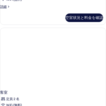
客
詳細
室
の
空室状況と料金を確認
詳
細
客室
定員 2 名
WiFi (無料)