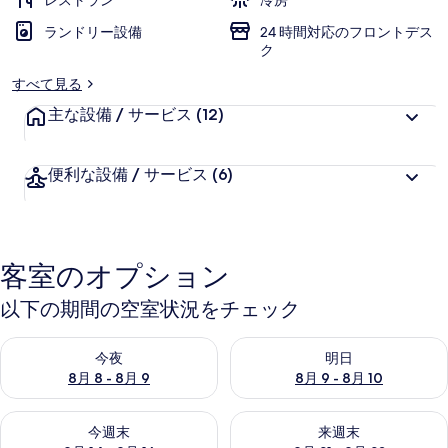
レストラン
冷房
テ
ランドリー設備
24 時間対応のフロントデス
ル
ク
ズ
すべて見る
の
主な設備 / サービス
(12)
写
真
便利な設備 / サービス
(6)
ギ
ャ
ラ
客室のオプション
リ
以下の期間の空室状況をチェック
ー
今夜 8月 8 - 8月 9 の空室状況をチェック
明日 8月 9 - 8月 10 の空室
今夜
明日
8月 8 - 8月 9
8月 9 - 8月 10
今週末 8月 14 - 8月 16 の空室状況をチェック
来週末 8月 21 - 8月 23 の
今週末
来週末