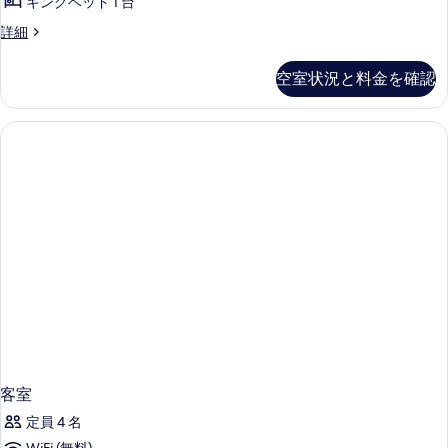
Luxury)
ト
キングベッド 1 台
る
グ
(Green
の
ル
詳細
Luxury)
ベ
す
ー
の
ッ
ム
詳
べ
空室状況と料金を確認
キ
細
ド
て
ン
1
グ
の
ベ
台
写
ッ
(Palm
ド
真
Marvellous)
1
を
台
の
(Palm
表
す
Marvellous)
示
べ
の
す
詳
て
細
る
の
写
真
客室
を
表
定員 4 名