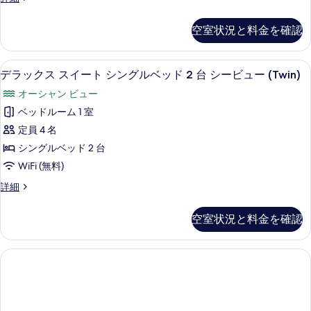
す
ー
2
ラ
の
る
台
ト
ッ
す
空室状況と料金を確認
の
ク
シ
詳
べ
ス
ン
細
ス
て
ミニバー、セーフティボックス (室内)
デ
5
イ
デラックス スイート シングルベッド 2 台 シービュー (Twin)
グ
の
ラ
ー
ル
オーシャン ビュー
ト
写
ッ
シ
ベ
ベッドルーム 1 室
真
ク
ン
ッ
定員 4 名
グ
を
ス
ル
ド
シングルベッド 2 台
表
ス
ベ
2
WiFi (無料)
ッ
示
イ
台
ド
デ
詳細
す
ー
2
ラ
シ
る
台
ト
ッ
ー
空室状況と料金を確認
シ
ク
シ
ー
ビ
ス
ン
ビ
ス
ュ
ュ
イ
グ
ー
ー
ー
ル
の
ト
の
詳
シ
ベ
す
細
ン