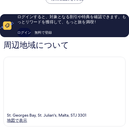
￥28,575
マ
ン
口
い、
リ
ジ
コ
口
ー
ュ
ミ
コ
ログインすると、対象となる割引や特典を確認できます。も
ナ
リ
1,004
ミ
っとリワードを獲得して、もっと旅を満喫 !
St.
ア
件
1,003
Julian's
ン
件
件
ログイン
無料で登録
ズ
の
件
St.
口
の
周辺地域について
Julian's
コ
口
ミ
コ
ミ
St. Georges Bay, St. Julian's, Malta, STJ 3301
地図で表示