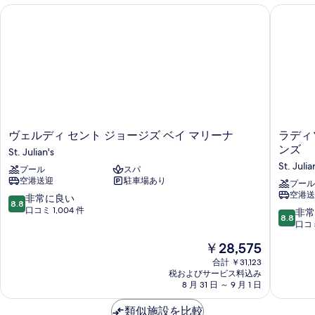
ム
ヴェルディ セント ジョージズ ベイ マリーナ
ラディソ
ク
イ
ー
ン
ベ
ッ
ド
1
台
シ
ヴ
ラ
ヴェルディ セント ジョージズ ベイ マリーナ
ラディ
ー
ェ
デ
ンズ
St. Julian's
ビ
ル
ィ
ュ
St. Julia
プール
スパ
デ
ソ
ー
空港送迎
駐車場あり
ィ
ン
プール
の
空港送
セ
ブ
10
非常に良い
詳
8.8
ン
ル
段
口コミ 1,004 件
10
非常
細
8.8
ト
リ
階
段
口コミ
ジ
ゾ
中
階
現
￥28,575
ョ
ー
8.8、
中
在
ー
ト、
非
8.8、
合計 ￥31,123
の
ジ
マ
常
税およびサービス料込み
非
料
ズ
8 月 31 日 ～ 9 月 1 日
ル
に
常
金
ベ
タ
良
に
は
イ
類似施設を比較
サ
い、
良