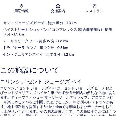
地図
周辺情報
交通案内
レストラン
セント ジョージズ ビーチ
- 徒歩 15 分
- 1.3 km
ベイストリート ショッピング コンプレックス (複合商業施設)
- 徒歩
17 分
- 1.5 km
マーキュリータワー
- 徒歩 19 分
- 1.6 km
ドラゴナーラ カジノ
- 車で 2 分
- 0.8 km
セントジュリアンズベイ
- 車で 3 分
- 1.2 km
この施設について
コリンシア セント ジョージズ ベイ
コリンシア セント ジョージズ ベイは、セント ジョージズ ビーチおよ
びセントジュリアンズベイから車でわずか 5 分圏内の便利な立地にあり
ます。ディープティシュー マッサージ、ボディラップ、アロマテラピ
ーを楽しめるスパをご利用いただけるほか、10 か所のレストランがあ
り、地中海料理を提供するFra Martinoでは朝食およびディナーをお召
し上がりいただけます。その他の設備として、この高級ホテルには 4 つ
の屋外プール、屋内プール、およびビーチバーが備わっています。旅行