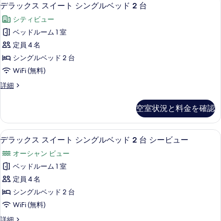
デ
表
5
ー
デラックス スイート シングルベッド 2 台
ー
る
ラ
ム
示
ン
シティビュー
ク
ッ
す
イ
ベ
ベッドルーム 1 室
ク
る
ー
ッ
定員 4 名
ン
ス
ベ
ド
シングルベッド 2 台
ス
ッ
1
WiFi (無料)
ド
イ
台
1
デ
詳細
ー
台
ラ
の
の
ト
ッ
す
空室状況と料金を確認
詳
ク
シ
細
べ
ス
ン
ス
て
ミニバー、セーフティボックス (室内)
デ
5
イ
デラックス スイート シングルベッド 2 台 シービュー
グ
の
ラ
ー
ル
オーシャン ビュー
ト
写
ッ
シ
ベ
ベッドルーム 1 室
真
ク
ン
ッ
定員 4 名
グ
を
ス
ル
ド
シングルベッド 2 台
表
ス
ベ
2
WiFi (無料)
ッ
示
イ
台
ド
デ
詳細