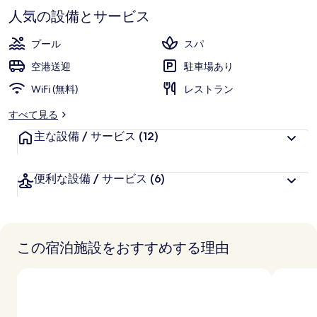
ギ
す
人気の設備とサービス
ャ
プール
スパ
ラ
空港送迎
駐車場あり
リ
WiFi (無料)
レストラン
ー
すべて見る
主な設備 / サービス
(12)
便利な設備 / サービス
(6)
この宿泊施設をおすすめする理由