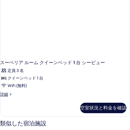
ー
ム
シ
ー
ビ
ュ
ー
の
詳
細
スーペリア ルーム クイーンベッド 1 台 シービュー
定員 3 名
クイーンベッド 1 台
WiFi (無料)
ス
詳細
ー
ペ
空室状況と料金を確認
リ
ア
ル
類似した宿泊施設
ー