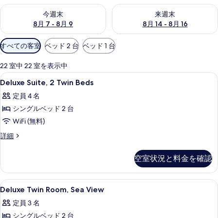
今週末 8月 7 - 8月 9 の空室状況をチェック
来週末 8月 14 - 8月 16 の
今週末
来週末
8月 7 - 8月 9
8月 14 - 8月 16
利
すべての客室
ベッド 2 台
ベッド 1 台
用
可
22 室中 22 室を表示中
能
Deluxe
ミニバー、セーフティボックス (室内)
5
Deluxe Suite, 2 Twin Beds
な
Suite,
客
定員 4 名
2
室
シングルベッド 2 台
Twin
の
Beds
WiFi (無料)
絞
の
Deluxe
詳細
り
Suite,
す
込
2
べ
空室状況と料金を確認
み
Twin
条
て
Beds
の
件
の
Deluxe
ミニバー、セーフティボックス (室内)
10
詳
Deluxe Twin Room, Sea View
Twin
写
細
定員 3 名
Room,
真
シングルベッド 2 台
Sea