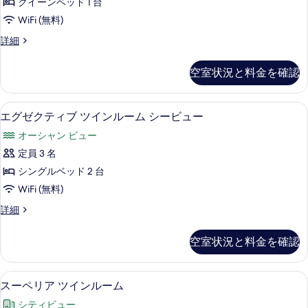
ッ
クイーンベッド 1 台
ン
テ
ベ
ド
WiFi (無料)
ィ
ッ
1
エ
詳細
ド
ブ
グ
台
1
ル
ゼ
台
の
空室状況と料金を確認
ク
の
ー
す
テ
詳
ム
ィ
細
べ
ミニバー、セーフティボックス (室内)
エ
4
ブ
エグゼクティブ ツインルーム シービュー
ク
て
グ
ル
イ
オーシャン ビュー
ー
の
ゼ
ム
ー
定員 3 名
写
ク
ク
ン
シングルベッド 2 台
イ
真
テ
ー
ベ
WiFi (無料)
を
ィ
ン
ッ
エ
詳細
ベ
表
ブ
グ
ド
ッ
示
ツ
ゼ
ド
空室状況と料金を確認
1
ク
す
1
イ
台
テ
台
る
ン
ィ
シ
シ
ミニバー、セーフティボックス (室内)
ス
4
ブ
スーペリア ツインルーム
ル
ー
ー
ー
ツ
ビ
ー
シティビュー
イ