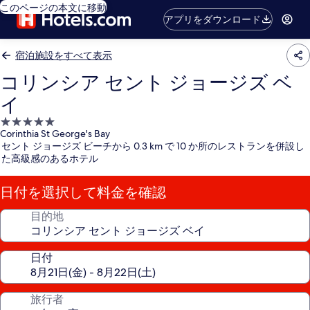
このページの本文に移動
アプリをダウンロード
宿泊施設をすべて表示
コリンシア セント ジョージズ ベ
イ
5.0
Corinthia St George's Bay
つ
セント ジョージズ ビーチから 0.3 km で 10 か所のレストランを併設し
星
た高級感のあるホテル
宿
泊
日付を選択して料金を確認
施
設
目的地
日付
旅行者