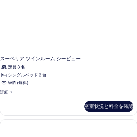
詳
て
細
の
写
真
を
表
示
スーペリア ツインルーム シービュー
す
定員 3 名
る
シングルベッド 2 台
WiFi (無料)
ス
詳細
ー
ペ
空室状況と料金を確認
リ
ア
ツ
イ
ン
ル