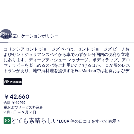
ア
セ
ン
前へ
次へ
ト
97+
概要
客室
ロケーション
ポリシー
ジ
コリンシア セント ジョージズ ベイは、セント ジョージズ ビーチお
ョ
よびセントジュリアンズベイから車でわずか 5 分圏内の便利な立地
にあります。ディープティシュー マッサージ、ボディラップ、アロ
ー
マテラピーを楽しめるスパをご利用いただけるほか、10 か所のレス
ジ
トランがあり、地中海料理を提供するFra Martinoでは朝食およびデ
ィナーをお召し上がりいただけます。その他の設備として、この高
ズ
級ホテルには 4 つの屋外プール、屋内プール、およびビーチバーが
VIP Access
備わっています。旅行者はプールや親切なスタッフを評価していま
ベ
す。
現
￥42,660
外観
イ
在
合計 ￥46,195
の
税およびサービス料込み
の
料
9 月 1 日 ～ 9 月 2 日
金
写
口
とても素晴らしい
9.0
1,009 件の口コミをすべて表示
は
10段階中9.0
コ
真
￥42,660
ミ
で