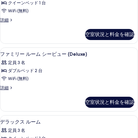
を
ー
クイーンベッド 1 台
ク
ビ
表
WiFi (無料)
ュ
ス
示
ー
デ
詳細
ル
す
の
ラ
詳
ー
ッ
る
空室状況と料金を確認
細
ク
ム
ス
シ
ル
ファミリー ルーム シービュー (Delu
フ
5
ー
ファミリー ルーム シービュー (Deluxe)
ー
ァ
ム
ビ
定員 3 名
シ
ミ
ー
ュ
ダブルベッド 2 台
リ
ビ
ー
WiFi (無料)
ュ
ー
ー
の
フ
詳細
ル
の
ァ
す
詳
ー
ミ
空室状況と料金を確認
べ
細
リ
ム
ー
て
シ
ル
ミニバー、セーフティボックス (室内)
デ
の
4
ー
デラックス ルーム
ー
ラ
ム
写
ビ
定員 3 名
シ
ッ
真
ー