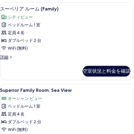
ー
ル
ミニバー、セーフティボックス (室内)
ス
写
4
ー
スーペリア ルーム (Family)
ン
ー
ム
真
ベ
シティビュー
ク
ペ
を
イ
ッ
ベッドルーム 1 室
リ
表
ー
ド
定員 4 名
ン
ア
示
1
ベ
ダブルベッド 2 台
ル
す
ッ
台
WiFi (無料)
ド
ー
る
シ
1
ス
詳細
ム
台
ー
ー
シ
(Family)
ペ
ビ
空室状況と料金を確認
ー
リ
の
ビ
ュ
ア
す
ュ
ル
ー
Superior
ミニバー、セーフティボックス (室内)
ー
5
ー
べ
Superior Family Room, Sea View
Family
の
の
ム
て
オーシャン ビュー
詳
(Family)
Room,
す
細
の
の
ベッドルーム 1 室
Sea
べ
詳
写
View
定員 4 名
細
て
真
の
ダブルベッド 2 台
の
を
す
WiFi (無料)
写