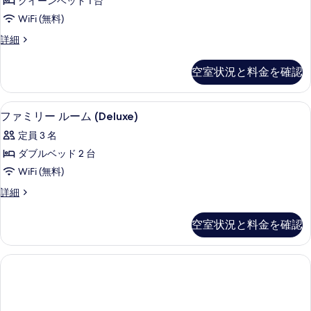
ュ
クイーンベッド 1 台
ク
を
ビ
ー
WiFi (無料)
ュ
ス
表
(Deluxe)
ー
デ
詳細
ル
示
(Deluxe)
ラ
の
の
ー
ッ
す
す
空室状況と料金を確認
詳
ク
ム
る
細
べ
ス
の
ル
て
ファミリー ルーム (Deluxe) | 
フ
4
ー
ファミリー ルーム (Deluxe)
す
の
ァ
ム
べ
定員 3 名
の
写
ミ
詳
て
ダブルベッド 2 台
真
リ
細
の
WiFi (無料)
を
ー
写
フ
詳細
表
ル
ァ
真
示
ー
ミ
空室状況と料金を確認
を
リ
す
ム
ー
表
る
(Deluxe)
ル
示
ー
の
ム
す
す
(Deluxe)
る
べ
の