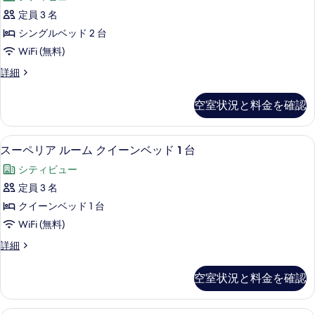
ビ
ュ
ペ
ン
ム
定員 3 名
ー
ュ
リ
ル
の
シ
シングルベッド 2 台
ー
ー
ア
詳
ム
ー
WiFi (無料)
細
の
ツ
シ
ビ
ス
詳細
ー
す
イ
ー
ュ
ビ
べ
ン
ペ
ュ
空室状況と料金を確認
ー
リ
て
ー
ル
ア
の
の
の
ー
ツ
詳
ミニバー、セーフティボックス (室内)
ス
す
5
イ
スーペリア ルーム クイーンベッド 1 台
写
ム
細
ー
ン
べ
真
の
シティビュー
ル
ペ
て
ー
を
す
定員 3 名
リ
の
ム
表
べ
クイーンベッド 1 台
の
ア
写
示
詳
て
WiFi (無料)
ル
真
細
す
の
ス
詳細
ー
を
ー
る
写
ム
ペ
表
空室状況と料金を確認
真
リ
ク
示
ア
を
イ
す
ル
ミニバー、セーフティボックス (室内)