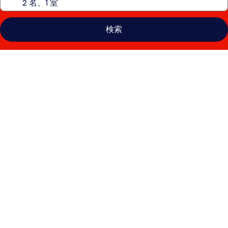
検索
コ
リ
ン
シ