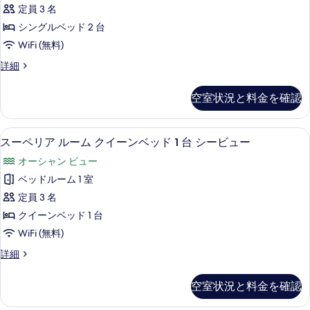
リ
定員 3 名
真
ア
シングルベッド 2 台
を
ツ
WiFi (無料)
表
イ
ス
詳細
示
ン
ー
す
ル
ペ
空室状況と料金を確認
る
リ
ー
ア
ム
ツ
ミニバー、セーフティボックス (室内)
ス
5
イ
スーペリア ルーム クイーンベッド 1 台 シービュー
シ
ー
ン
ー
オーシャン ビュー
ル
ペ
ー
ビ
ベッドルーム 1 室
リ
ム
ュ
定員 3 名
シ
ア
ー
ー
クイーンベッド 1 台
ル
ビ
の
WiFi (無料)
ュ
ー
す
ー
ス
詳細
ム
の
ー
べ
詳
ク
ペ
空室状況と料金を確認
て
細
リ
イ
ア
の