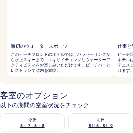
海辺のウォータースポーツ
仕事と
このビーチフロントのホテルでは、パラセーリングか
ビーチ
ら水上スキーまで、エキサイティングなウォーターア
ホテル
クティビティをお楽しみいただけます。ビーチバーと
テニス
レストランで湾内を満喫。
けます
客室のオプション
以下の期間の空室状況をチェック
今夜 8月 7 - 8月 8 の空室状況をチェック
明日 8月 8 - 8月 9 の空室
今夜
明日
8月 7 - 8月 8
8月 8 - 8月 9