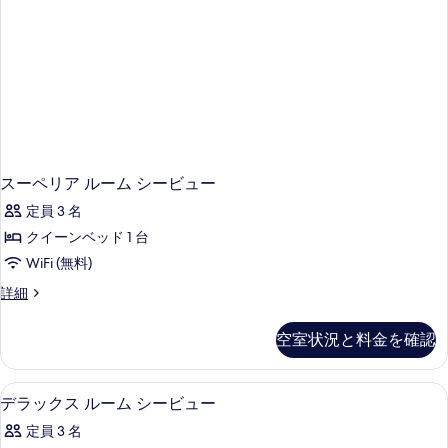
ッ
グ
べ
ル
ド
て
ベ
2
ッ
の
台
ド
写
2
シ
真
台
ー
シ
を
ー
ビ
表
ビ
スーペリア ルーム シービュー
ュ
ュ
示
定員 3 名
ー
ー
す
(Twin)
クイーンベッド 1 台
(Twin)
の
る
WiFi (無料)
の
詳
細
す
ス
詳細
ー
べ
ペ
空室状況と料金を確認
て
リ
ア
の
ル
デラックス ルーム シービュー | ミニ
デ
写
5
ー
デラックス ルーム シービュー
ラ
ム
真
定員 3 名
シ
ッ