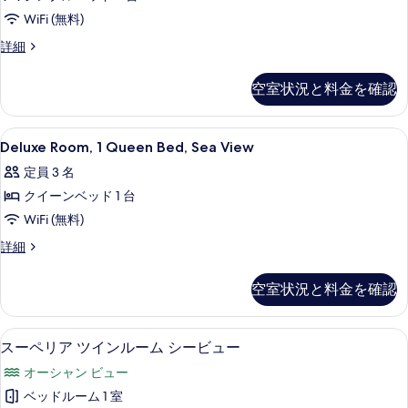
を
View
WiFi (無料)
表
の
Deluxe
詳細
示
Twin
す
す
Room,
べ
空室状況と料金を確認
Sea
る
て
View
の
の
Deluxe
ミニバー、セーフティボックス (室内)
13
詳
Deluxe Room, 1 Queen Bed, Sea View
Room,
写
細
定員 3 名
1
真
クイーンベッド 1 台
Queen
を
Bed,
WiFi (無料)
表
Sea
Deluxe
詳細
示
View
Room,
す
1
の
空室状況と料金を確認
Queen
る
す
Bed,
Sea
べ
ミニバー、セーフティボックス (室内)
ス
4
View
スーペリア ツインルーム シービュー
て
ー
の
オーシャン ビュー
の
詳
ペ
細
ベッドルーム 1 室
写