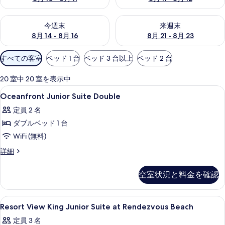
今週末 8月 14 - 8月 16 の空室状況をチェック
来週末 8月 21 - 8月 23 の
今週末
来週末
8月 14 - 8月 16
8月 21 - 8月 23
利
すべての客室
ベッド 1 台
ベッド 3 台以上
ベッド 2 台
用
可
20 室中 20 室を表示中
能
Oceanfront
高級寝具、ミニバー、セーフティボック
7
Oceanfront Junior Suite Double
な
Junior
客
定員 2 名
Suite
室
ダブルベッド 1 台
Double
の
の
WiFi (無料)
絞
す
Oceanfront
詳細
り
Junior
べ
込
Suite
空室状況と料金を確認
て
み
Double
条
の
の
詳
件
Resort
高級寝具、ミニバー、セーフティボック
写
4
細
Resort View King Junior Suite at Rendezvous Beach
View
真
定員 3 名
King