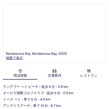
口
口
コ
コ
ミ
ミ
Rendezvous Bay, Rendezvous Bay, 2000
地図で表示
地図
周辺情報
交通案内
レストラン
ランデブー ベイ ビーチ
- 徒歩 6 分
- 0.5 km
オーロラ国際ゴルフクラブ
- 徒歩 6 分
- 0.5 km
ミーズ ベイ
- 車で 6 分
- 4.0 km
アングイラアーチ
- 車で 14 分
- 8.7 km