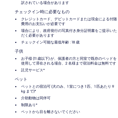
訳されている場合があります
チェックイン時に必要なもの
クレジットカード、デビットカードまたは現金による付随
費用のお支払いが必要です
場合により、政府発行の写真付き身分証明書をご提示いた
だく必要があります
チェックイン可能な最低年齢 : 18 歳
子供
お子様 (11 歳以下) が、保護者の方と同室で既存のベッドを
使用して滞在される場合、2 名様まで宿泊料金は無料です
託児サービス*
ペット
ペットとの宿泊可 (犬のみ、1 室につき 1 匹、1 匹あたり 9
kg まで)*
介助動物は同伴可
制限あり*
ペットから目を離さないでください