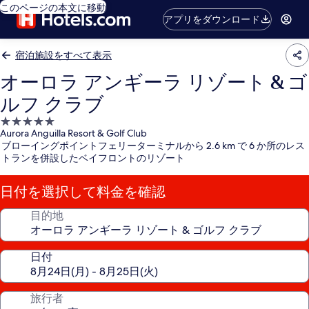
このページの本文に移動
アプリをダウンロード
宿泊施設をすべて表示
オーロラ アンギーラ リゾート & ゴ
ルフ クラブ
5.0
Aurora Anguilla Resort & Golf Club
つ
ブローイングポイントフェリーターミナルから 2.6 km で 6 か所のレス
星
トランを併設したベイフロントのリゾート
宿
泊
日付を選択して料金を確認
施
設
目的地
日付
旅行者