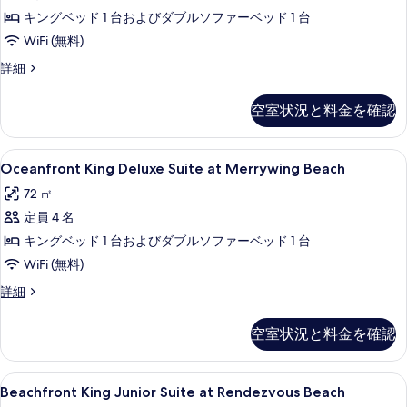
with
表
キングベッド 1 台およびダブルソファーベッド 1 台
Hot
示
Tub
WiFi (無料)
す
at
Oceanfront
詳細
る
Merrywing
King
Deluxe
Beach
空室状況と料金を確認
Suite
の
with
す
Hot
Oceanfront
55 インチの液晶テレビ (ケーブル放送視聴
6
Tub
Oceanfront King Deluxe Suite at Merrywing Beach
べ
King
at
72 ㎡
て
Merrywing
Deluxe
Beach
定員 4 名
の
Suite
の
at
キングベッド 1 台およびダブルソファーベッド 1 台
写
詳
Merrywing
細
WiFi (無料)
真
Beach
を
Oceanfront
詳細
の
King
表
Deluxe
す
空室状況と料金を確認
示
Suite
べ
at
す
Merrywing
て
Beachfront
バルコニーからの眺望
る
5
Beach
Beachfront King Junior Suite at Rendezvous Beach
の
King
の