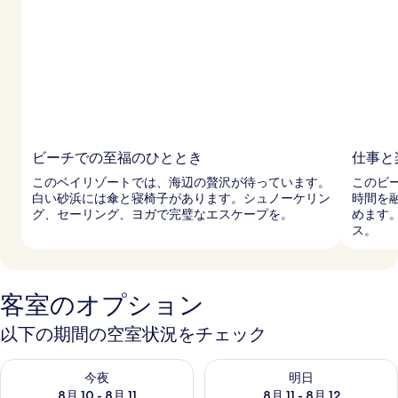
ビーチでの至福のひととき
仕事と
このベイリゾートでは、海辺の贅沢が待っています。
このビ
白い砂浜には傘と寝椅子があります。シュノーケリン
時間を
グ、セーリング、ヨガで完璧なエスケープを。
めます
ス。
客室のオプション
以下の期間の空室状況をチェック
今夜 8月 10 - 8月 11 の空室状況をチェック
明日 8月 11 - 8月 12 の空
今夜
明日
8月 10 - 8月 11
8月 11 - 8月 12