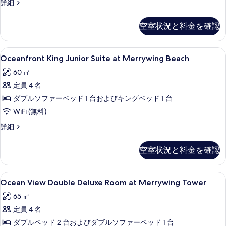
表
Island
詳細
Tower
View
示
Double
の
空室状況と料金を確認
す
Deluxe
す
Room
る
べ
at
Oceanfront
高級寝具、ミニバー、セーフティボック
4
Merrywing
Oceanfront King Junior Suite at Merrywing Beach
て
King
Tower
60 ㎡
の
の
Junior
詳
定員 4 名
写
Suite
細
at
ダブルソファーベッド 1 台およびキングベッド 1 台
真
Merrywing
WiFi (無料)
を
Beach
表
Oceanfront
詳細
の
King
示
Junior
す
空室状況と料金を確認
す
Suite
べ
at
る
Merrywing
て
Ocean
Ocean View Double Deluxe Room 
7
Beach
Ocean View Double Deluxe Room at Merrywing Tower
の
View
の
65 ㎡
写
詳
Double
細
定員 4 名
Deluxe
真
Room
ダブルベッド 2 台およびダブルソファーベッド 1 台