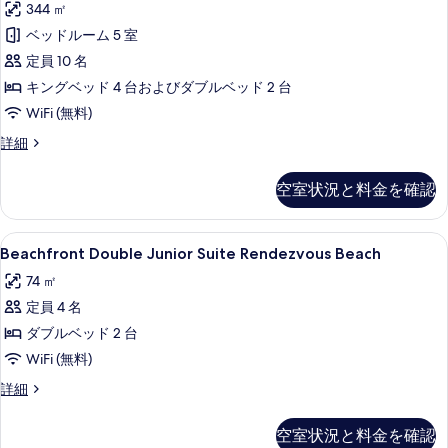
詳
344 ㎡
の
Villa
細
at
ベッドルーム 5 室
写
Rendezvous
定員 10 名
真
Beach
キングベッド 4 台およびダブルベッド 2 台
を
の
WiFi (無料)
表
す
示
Five
詳細
べ
Bedroom
す
Garden
て
空室状況と料金を確認
る
Villa
の
at
Rendezvous
写
Beachfront
バルコニーからの眺望
5
Beach
Beachfront Double Junior Suite Rendezvous Beach
真
Double
の
74 ㎡
を
詳
Junior
細
定員 4 名
Suite
表
Rendezvous
ダブルベッド 2 台
示
Beach
WiFi (無料)
す
の
Beachfront
詳細
る
す
Double
Junior
べ
空室状況と料金を確認
Suite