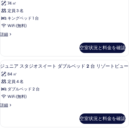
74 ㎡
写
詳
Junior
細
定員 3 名
Suite
真
at
キングベッド 1 台
を
Rendezvous
WiFi (無料)
表
Beach
Beachfront
詳細
示
の
King
す
Junior
す
空室状況と料金を確認
る
Suite
べ
at
Rendezvous
て
高級寝具、ミニバー、セーフティボック
ジ
4
Beach
ジュニア スタジオスイート ダブルベッド 2 台 リゾートビュー
の
ュ
の
84 ㎡
写
詳
ニ
細
定員 4 名
真
ア
ダブルベッド 2 台
を
ス
WiFi (無料)
表
タ
ジ
詳細
示
ジ
ュ
す
オ
ニ
空室状況と料金を確認
る
ア
ス
ス