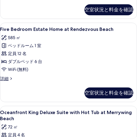
King
示
One
の
空室状況と料金を確認
す
Bedroom
す
Suite
る
べ
at
Five
Five Bedroom Estate Home at
6
Rendezvous
Five Bedroom Estate Home at Rendezvous Beach
て
Bedroom
Beach
585 ㎡
の
の
Estate
詳
ベッドルーム 1 室
写
Home
細
at
定員 12 名
真
Rendezvous
ダブルベッド 6 台
を
Beach
WiFi (無料)
表
の
示
Five
詳細
す
Bedroom
す
Estate
べ
空室状況と料金を確認
る
Home
て
at
Rendezvous
の
Oceanfront
Oceanfront King Deluxe Suite with
5
Beach
Oceanfront King Deluxe Suite with Hot Tub at Merrywing
写
King
の
Beach
真
詳
Deluxe
72 ㎡
細
Suite
を
定員 4 名