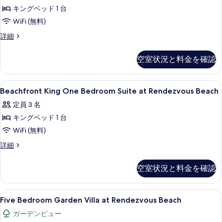
を
キングベッド 1 台
Junior
表
Suite
WiFi (無料)
示
at
Resort
詳細
す
Rendezvous
View
King
る
Beach
空室状況と料金を確認
Junior
の
Suite
す
at
Beachfront
高級寝具、ミニバー、セーフティボック
7
Rendezvous
Beachfront King One Bedroom Suite at Rendezvous Beach
べ
King
Beach
定員 3 名
て
の
One
詳
キングベッド 1 台
の
Bedroom
細
Suite
WiFi (無料)
写
at
真
Beachfront
詳細
Rendezvous
King
を
One
Beach
空室状況と料金を確認
表
Bedroom
の
Suite
示
す
at
Five
高級寝具、ミニバー、セーフティボック
す
13
Rendezvous
Five Bedroom Garden Villa at Rendezvous Beach
べ
Bedroom
Beach
る
ガーデンビュー
て
の
Garden