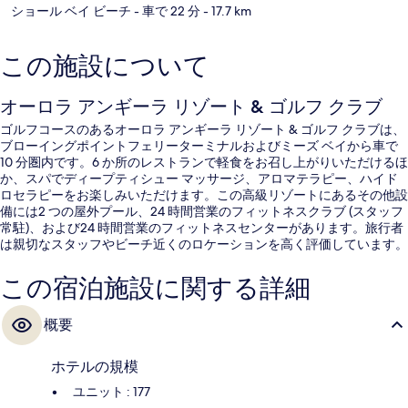
ショール ベイ ビーチ
- 車で 22 分
- 17.7 km
この施設について
オーロラ アンギーラ リゾート & ゴルフ クラブ
ゴルフコースのあるオーロラ アンギーラ リゾート & ゴルフ クラブは、
ブローイングポイントフェリーターミナルおよびミーズ ベイから車で
10 分圏内です。6 か所のレストランで軽食をお召し上がりいただけるほ
か、スパでディープティシュー マッサージ、アロマテラピー、ハイド
ロセラピーをお楽しみいただけます。この高級リゾートにあるその他設
備には2 つの屋外プール、24 時間営業のフィットネスクラブ (スタッフ
常駐)、および24 時間営業のフィットネスセンターがあります。旅行者
は親切なスタッフやビーチ近くのロケーションを高く評価しています。
この宿泊施設に関する詳細
概要
ホテルの規模
ユニット : 177