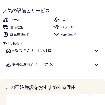
者
ラ
す
中
か
9.6、
ブ
人気の設備とサービス
ら
お
高
の
評
客
プール
スパ
価
写
様
空港送迎
ペット可
に
真
駐車場 (無料)
好
WiFi (無料)
ギ
評
すべて見る
件
ャ
主な設備 / サービス
の
(12)
ラ
口
コ
リ
便利な設備 / サービス
(6)
ミ
ー
この宿泊施設をおすすめする理由