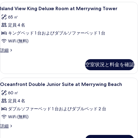
イ
タ
Island
Island View King Deluxe Room at
6
ジ
Island View King Deluxe Room at Merrywing Tower
ー
View
オ
ト
65 ㎡
ス
King
イ
ダ
定員 4 名
Deluxe
ー
Room
ブ
キングベッド 1 台およびダブルソファーベッド 1 台
ト
at
ダ
ル
WiFi (無料)
ブ
Merrywing
ベ
Island
詳細
ル
Tower
View
ッ
ベ
King
の
ッ
空室状況と料金を確認
ド
Deluxe
ド
す
Room
2
2
べ
at
台
台
Oceanfront
55 インチの液晶テレビ (ケーブル放送視聴
7
Merrywing
Oceanfront Double Junior Suite at Merrywing Beach
リ
て
Double
リ
Tower
ゾ
60 ㎡
の
の
Junior
ゾ
ー
詳
定員 4 名
写
Suite
ト
ー
細
ビ
at
ダブルソファーベッド 1 台およびダブルベッド 2 台
真
ト
ュ
Merrywing
WiFi (無料)
を
ー
ビ
Beach
の
表
Oceanfront
詳細
ュ
詳
の
Double
示
細
ー
Junior