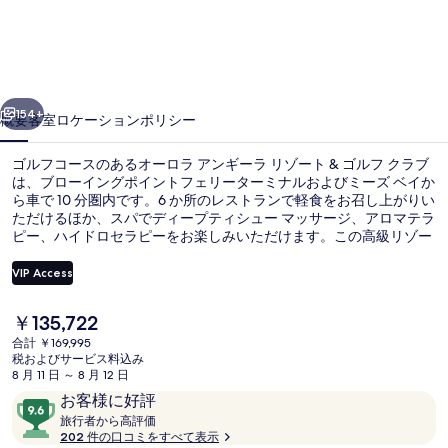
ア
ン
ギ
前へ
次へ
ー
154+
概要
客室
ロケーション
ポリシー
ラ
ゴルフコースのあるオーロラ アンギーラ リゾート & ゴルフ クラブ
リ
は、ブローイングポイントフェリーターミナルおよびミーズ ベイか
ら車で 10 分圏内です。6 か所のレストランで軽食をお召し上がりい
ゾ
ただけるほか、スパでディープティシュー マッサージ、アロマテラ
ー
ピー、ハイドロセラピーをお楽しみいただけます。この高級リゾー
トにあるその他設備には2 つの屋外プール、24 時間営業のフィット
ト
ネスクラブ (スタッフ常駐)、および24 時間営業のフィットネスセン
VIP Access
ターがあります。旅行者は親切なスタッフやビーチ近くのロケーシ
&
ョンを高く評価しています。
現
￥135,722
ゴ
ウォーターパーク
在
合計 ￥169,995
の
ル
税およびサービス料込み
料
8 月 11 日 ～ 8 月 12 日
金
フ
口
10
お客様に好評
は
コ
旅
段
旅行者から高評価
ク
￥135,722
行
202 件の口コミをすべて表示
ミ
階
で