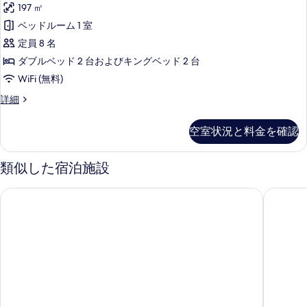
197 ㎡
真
詳
Garden
細
ベッドルーム 1 室
Villa
を
at
定員 8 名
表
Rendezvous
ダブルベッド 2 台およびキングベッド 2 台
示
Beach
WiFi (無料)
す
の
Three
詳細
る
す
Bedroom
Garden
べ
空室状況と料金を確認
Villa
て
at
Rendezvous
の
類似した宿泊施設
Beach
写
の
ゼミ ビーチ ハウス、LXR ホテルズ & リゾーツ
タートル
真
詳
細
を
表
示
す
る