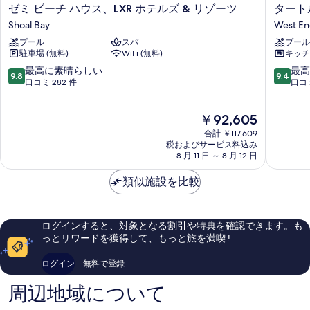
ゼ
タ
ゼミ ビーチ ハウス、LXR ホテルズ & リゾーツ
タート
ミ
ー
Shoal Bay
West En
ビ
ト
プール
スパ
プール
ー
ル
駐車場 (無料)
WiFi (無料)
キッチ
チ
ズ
ハ
ネ
10
10
最高に素晴らしい
最高
9.8
9.4
ウ
ス
段
段
口コミ 282 件
口コミ
ス、
ト
階
階
LXR
ビ
中
中
現
￥92,605
ホ
ー
9.8、
9.4、
在
テ
チ
最
最
合計 ￥117,609
の
ル
リ
高
高
税およびサービス料込み
料
ズ
8 月 11 日 ～ 8 月 12 日
ゾ
に
に
金
&
ー
素
素
は
リ
類似施設を比較
ト
晴
晴
￥92,605
ゾ
West
ら
ら
ー
End
し
し
ツ
Village
い、
い、
ログインすると、対象となる割引や特典を確認できます。も
Shoal
口
口
っとリワードを獲得して、もっと旅を満喫 !
Bay
コ
コ
ミ
ミ
ログイン
無料で登録
282
214
件
件
周辺地域について
件
件
の
の