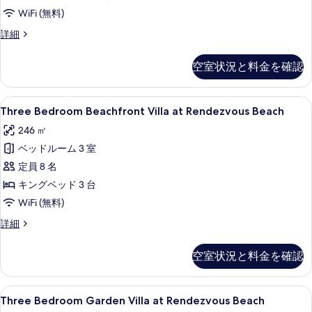
を
at
WiFi (無料)
表
Merrywing
Ocean
詳細
示
Tower
View
す
Double
の
空室状況と料金を確認
る
Deluxe
す
Room
べ
at
Three
Three Bedroom Beachfront Vi
6
Merrywing
Three Bedroom Beachfront Villa at Rendezvous Beach
て
Bedroom
Tower
246 ㎡
の
の
Beachfront
詳
ベッドルーム 3 室
写
Villa
細
at
定員 8 名
真
Rendezvous
キングベッド 3 台
を
Beach
WiFi (無料)
表
の
示
Three
詳細
す
Bedroom
す
Beachfront
べ
空室状況と料金を確認
る
Villa
て
at
Rendezvous
の
Three
高級寝具、ミニバー、セーフティボック
4
Beach
Three Bedroom Garden Villa at Rendezvous Beach
写
Bedroom
の