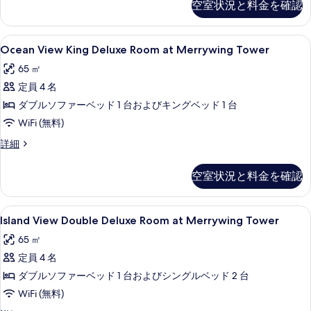
す
空室状況と料金を確認
す
Suite
の
べ
at
る
す
Merrywing
て
Ocean
Ocean View King Deluxe Roo
7
Beach
Ocean View King Deluxe Room at Merrywing Tower
べ
の
View
の
て
65 ㎡
写
詳
King
細
の
定員 4 名
Deluxe
真
写
Room
ダブルソファーベッド 1 台およびキングベッド 1 台
を
at
真
WiFi (無料)
表
Merrywing
を
Ocean
詳細
示
Tower
View
表
す
King
の
空室状況と料金を確認
示
る
Deluxe
す
Room
す
べ
at
Island
Island View Double Deluxe Room 
る
7
Merrywing
Island View Double Deluxe Room at Merrywing Tower
て
View
Tower
65 ㎡
の
の
Double
詳
定員 4 名
写
Deluxe
細
Room
ダブルソファーベッド 1 台およびシングルベッド 2 台
真
at
WiFi (無料)
を
Merrywing