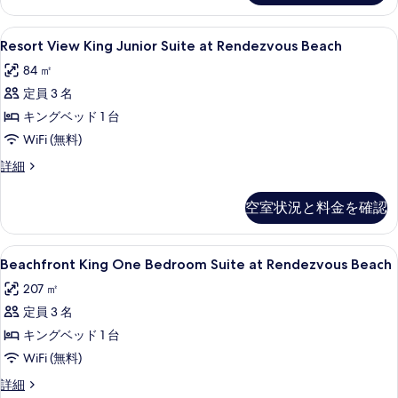
て
Rendezvous
Beach
の
Resort
高級寝具、ミニバー、セーフティボック
4
の
Resort View King Junior Suite at Rendezvous Beach
写
View
詳
84 ㎡
細
King
真
定員 3 名
Junior
を
Suite
キングベッド 1 台
表
at
WiFi (無料)
示
Rendezvous
Resort
詳細
す
Beach
View
る
King
の
空室状況と料金を確認
Junior
す
Suite
べ
at
Beachfront
Beachfront King One Bedroom 
7
Rendezvous
Beachfront King One Bedroom Suite at Rendezvous Beach
て
King
Beach
207 ㎡
の
の
One
詳
定員 3 名
写
Bedroom
細
Suite
キングベッド 1 台
真
at
WiFi (無料)
を
Rendezvous
表
Beachfront
詳細
Beach