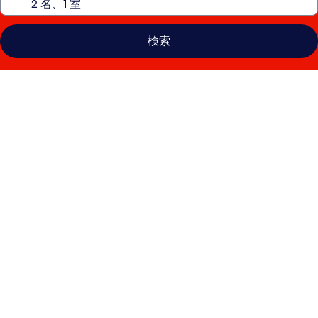
検索
オ
ー
ロ
ラ