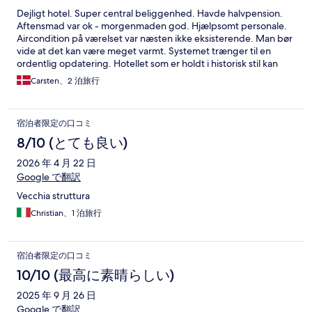
Dejligt hotel. Super central beliggenhed. Havde halvpension.
Aftensmad var ok - morgenmaden god. Hjælpsomt personale.
Aircondition på værelset var næsten ikke eksisterende. Man bør
vide at det kan være meget varmt. Systemet trænger til en
ordentlig opdatering. Hotellet som er holdt i historisk stil kan
ellers kun anbefales.
Carsten、2 泊旅行
宿泊者限定の口コミ
8/10 (とても良い)
2026 年 4 月 22 日
Google で翻訳
Vecchia struttura
Christian、1 泊旅行
宿泊者限定の口コミ
10/10 (最高に素晴らしい)
2025 年 9 月 26 日
Google で翻訳