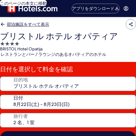
このページの本文に移動
アプリをダウンロード
宿泊施設をすべて表示
ブリストル ホテル オパティア
4.0
BRISTOL Hotel Opatija
つ
レストランとバー / ラウンジのあるオパティアのホテル
星
宿
日付を選択して料金を確認
泊
施
目的地
設
日付
旅行者