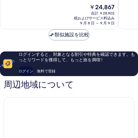
-
階
階
現
￥24,867
リ
中
中
在
ブ
8.6、
9.4、
合計 ￥28,902
の
ル
税およびサービス料込み
非
最
料
9 月 8 日 ～ 9 月 9 日
ニ
常
高
金
ア
に
に
は
類似施設を比較
Opatija
良
素
￥24,867
い、
晴
口
ら
コ
し
ログインすると、対象となる割引や特典を確認できます。も
ミ
い、
っとリワードを獲得して、もっと旅を満喫 !
141
口
件
コ
ログイン
無料で登録
件
ミ
の
65
周辺地域について
口
件
コ
件
ミ
の
口
コ
ミ