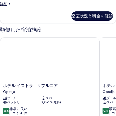
客
詳細
室
の
空室状況と料金を確認
詳
細
類似した宿泊施設
ホテル イストラ - リブルニア
ホテル 
ホ
ホ
ホテル イストラ - リブルニア
ホテル
テ
テ
Opatija
Opatija
ル
ル
プール
スパ
プール
イ
ド
ペット可
WiFi (無料)
スパ
ス
ミ
ト
ノ
10
10
非常に良い
最高
8.6
9.4
ラ
Opatija
段
段
口コミ 141 件
口コミ