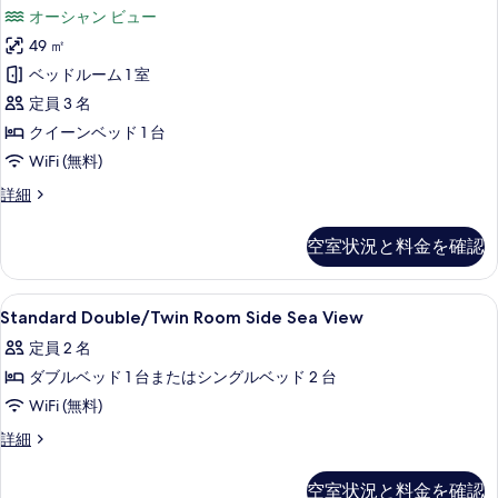
イ
ト
ビ
ビ
ー
オーシャン ビュー
べ
パ
ー
ュ
ュ
ー
の
49 ㎡
て
ー
ト
ー
ク
の
す
ベッドルーム 1 室
の
ビ
バ
の
詳
ュ
べ
定員 3 名
写
細
ル
す
ー
て
クイーンベッド 1 台
真
の
コ
べ
の
WiFi (無料)
詳
を
ニ
て
細
写
ス
詳細
表
ー
の
イ
真
示
シ
ー
写
空室状況と料金を確認
を
す
ト
ー
真
バ
表
る
ビ
を
ル
Standard
羽毛の掛け布団、ミニバー、セーフティ
示
2
コ
Standard Double/Twin Room Side Sea View
ュ
表
Double/Twin
ニ
す
ー
定員 2 名
示
ー
Room
る
シ
の
ダブルベッド 1 台またはシングルベッド 2 台
す
Side
ー
Sea
す
WiFi (無料)
る
ビ
View
ュ
べ
Standard
詳細
ー
の
Double/Twin
て
の
Room
す
空室状況と料金を確認
の
詳
Side