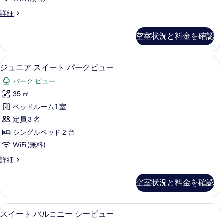
ベ
ル
ー
ッ
デ
詳細
ム
ま
ラ
ド
1
た
ッ
ベ
空室状況と料金を確認
ル
ク
は
ッ
ス
ー
ド
ツ
ダ
ル
ジュニア スイート パークビュー | 
ジ
ム
6
ブ
ジュニア スイート パークビュー
イ
ー
ュ
ル
パ
ム
ン
パーク ビュー
ま
ニ
パ
ー
た
ル
35 ㎡
ー
ア
は
シ
シ
ー
ベッドルーム 1 室
ツ
ス
ャ
ャ
イ
ム
定員 3 名
ル
イ
ル
ン
シ
バ
シングルベッド 2 台
ル
ー
シ
ー
ル
WiFi (無料)
ー
ビ
ト
ー
ム
コ
ュ
ジ
詳細
バ
パ
ビ
ー
ュ
ニ
ル
の
ー
ニ
ュ
コ
空室状況と料金を確認
ー
詳
ア
ク
ニ
ー
細
ス
シ
ー
ビ
イ
の
シ
スイート バルコニー シービュー | 
ス
ー
6
ー
スイート バルコニー シービュー
ュ
ー
す