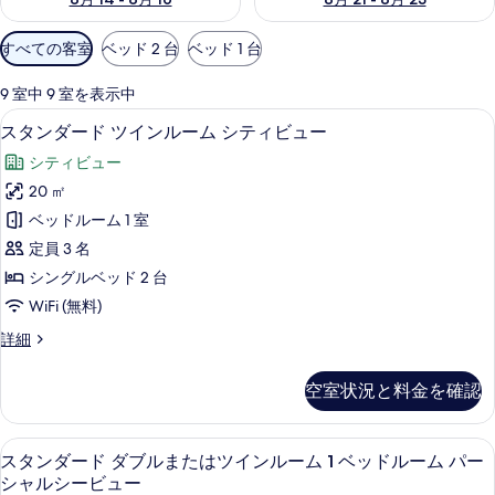
利
すべての客室
ベッド 2 台
ベッド 1 台
用
可
9 室中 9 室を表示中
能
羽毛の掛け布団、ミニバー、セーフティ
ス
9
スタンダード ツインルーム シティビュー
な
タ
客
シティビュー
ン
室
20 ㎡
ダ
の
ベッドルーム 1 室
ー
絞
定員 3 名
り
ド
シングルベッド 2 台
込
ツ
WiFi (無料)
み
イ
条
ス
詳細
ン
件
タ
ル
ン
空室状況と料金を確認
ダ
ー
ー
ム
ド
羽毛の掛け布団、ミニバー、セーフティ
ス
9
ツ
スタンダード ダブルまたはツインルーム 1 ベッドルーム パー
シ
タ
イ
シャルシービュー
テ