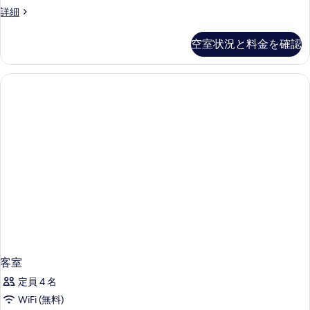
view
ー
ュ
SUPERIOR
詳細
シ
の
twin
ー
ー
room
す
空室状況と料金を確認
の
ビ
with
ュ
べ
park
す
ー
view
て
べ
の
の
の
詳
詳
て
細
細
写
の
真
写
を
真
表
を
示
表
す
示
る
す
る
客室
定員 4 名
WiFi (無料)