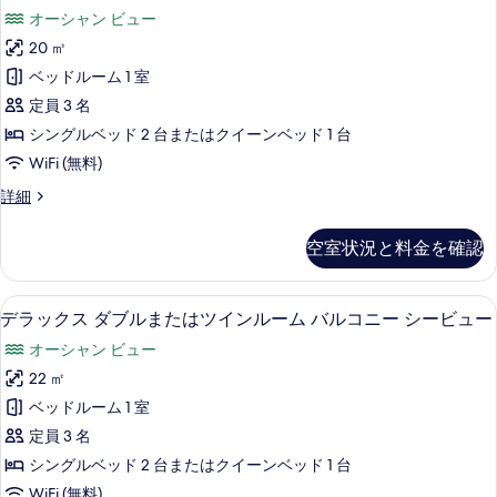
ン
ン
オーシャン ビュー
ル
ィ
ダ
ー
20 ㎡
ビ
ム
ー
ベッドルーム 1 室
シ
ュ
ド
テ
定員 3 名
ー
ィ
ダ
シングルベッド 2 台またはクイーンベッド 1 台
の
ビ
ブ
ュ
WiFi (無料)
す
ー
ル
ス
詳細
べ
の
ま
タ
詳
て
ン
た
細
空室状況と料金を確認
ダ
の
は
ー
写
ド
ツ
デラックス ダブルまたはツインルーム 
デ
真
7
ダ
デラックス ダブルまたはツインルーム バルコニー シービュー
イ
ラ
ブ
を
オーシャン ビュー
ル
ン
ッ
表
ま
22 ㎡
ル
ク
た
示
ベッドルーム 1 室
ー
は
ス
す
ツ
定員 3 名
ム
ダ
イ
る
シングルベッド 2 台またはクイーンベッド 1 台
1
ン
ブ
WiFi (無料)
ル