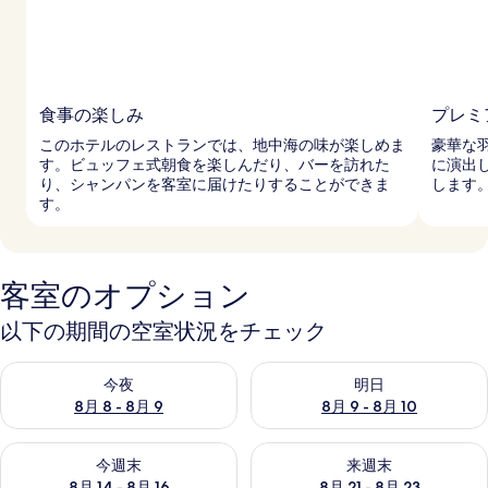
食事の楽しみ
プレミ
このホテルのレストランでは、地中海の味が楽しめま
豪華な
す。ビュッフェ式朝食を楽しんだり、バーを訪れた
に演出
り、シャンパンを客室に届けたりすることができま
します
す。
客室のオプション
以下の期間の空室状況をチェック
今夜 8月 8 - 8月 9 の空室状況をチェック
明日 8月 9 - 8月 10 の空室
今夜
明日
8月 8 - 8月 9
8月 9 - 8月 10
今週末 8月 14 - 8月 16 の空室状況をチェック
来週末 8月 21 - 8月 23 の
今週末
来週末
8月 14 - 8月 16
8月 21 - 8月 23