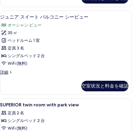
細
べ
Sea
写
View
て
ジュニア スイート バルコニー シービ
ジ
真
8
の
ジュニア スイート バルコニー シービュー
の
ュ
詳
を
オーシャン ビュー
細
写
ニ
表
35 ㎡
真
ア
示
ベッドルーム 1 室
を
ス
す
定員 3 名
表
イ
る
シングルベッド 2 台
示
ー
WiFi (無料)
す
ト
ジ
詳細
る
バ
ュ
ル
ニ
空室状況と料金を確認
ア
コ
ス
ニ
イ
SUPERIOR
羽毛の掛け布団、ミニバー、セーフティ
4
ー
SUPERIOR twin room with park view
ー
twin
ト
シ
定員 2 名
バ
room
ル
ー
シングルベッド 2 台
with
コ
park
ビ
WiFi (無料)
ニ