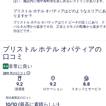
はい、施設内に地中海料理を楽しめるレストランがあります。
ブリストル ホテル オパティアはどのようなエリアにあ
りますか ?
ブリストル ホテル オパティアはリド ビーチの近くにあり、ク
バルネル湾から徒歩で 6 分、乙女とカモメの彫像から徒歩で 4
分ほどです。
ブリストル ホテル オパティアの
口
口コミ
コ
ミ
非常に良い
8.8
289 件の口コミ
9.2
9.2
8.8
清潔度
ロケーション
スタッフとサービス
口
宿泊者限定の口コミ
コ
10/10 (最高に素晴らしい)