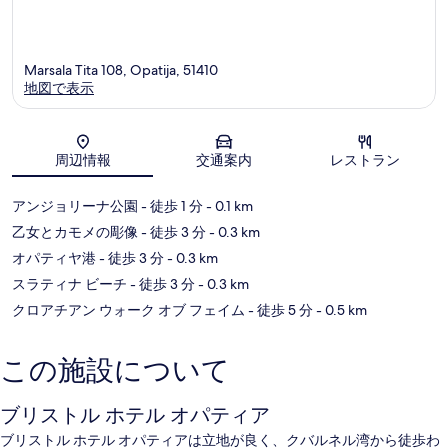
Marsala Tita 108, Opatija, 51410
地図で表示
地図
周辺情報
交通案内
レストラン
アンジョリーナ公園
- 徒歩 1 分
- 0.1 km
乙女とカモメの彫像
- 徒歩 3 分
- 0.3 km
オパティヤ港
- 徒歩 3 分
- 0.3 km
スラティナ ビーチ
- 徒歩 3 分
- 0.3 km
クロアチアン ウォーク オブ フェイム
- 徒歩 5 分
- 0.5 km
この施設について
ブリストル ホテル オパティア
ブリストル ホテル オパティアは立地が良く、クバルネル湾から徒歩わ