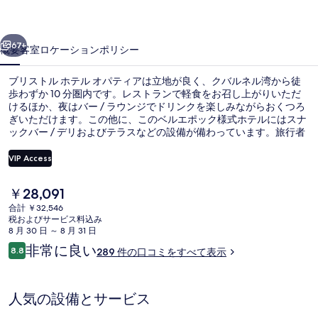
テ
前へ
次へ
ル
67+
概要
客室
ロケーション
ポリシー
オ
ブリストル ホテル オパティアは立地が良く、クバルネル湾から徒
パ
歩わずか 10 分圏内です。レストランで軽食をお召し上がりいただ
けるほか、夜はバー / ラウンジでドリンクを楽しみながらおくつろ
テ
ぎいただけます。この他に、このベルエポック様式ホテルにはスナ
ィ
ックバー / デリおよびテラスなどの設備が備わっています。旅行者
は親切なスタッフを評価しています。
ア
VIP Access
の
現
￥28,091
バルコニーからの眺望
写
在
合計 ￥32,546
の
税およびサービス料込み
真
料
8 月 30 日 ～ 8 月 31 日
金
ギ
口
非常に良い
8.8
289 件の口コミをすべて表示
は
10段階中8.8
コ
ャ
￥28,091
ミ
で
ラ
す
人気の設備とサービス
リ