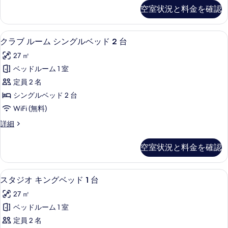
の
シ
ッ
べ
空室状況と料金を確認
詳
ク
ン
細
て
ス
グ
ル
の
ロビー
ク
12
ー
クラブ ルーム シングルベッド 2 台
ル
写
ラ
ム
ベ
27 ㎡
シ
真
ブ
ン
ッ
ベッドルーム 1 室
を
ル
グ
ド
定員 2 名
ル
表
ー
2
ベ
シングルベッド 2 台
示
ム
ッ
台
WiFi (無料)
ド
す
シ
の
2
ク
詳細
る
ン
台
ラ
す
の
グ
ブ
べ
空室状況と料金を確認
詳
ル
ル
細
て
ー
ベ
ム
の
低刺激性寝具、セーフティボックス (
ス
6
シ
スタジオ キングベッド 1 台
ッ
写
タ
ン
ド
27 ㎡
グ
真
ジ
ル
2
ベッドルーム 1 室
を
オ
ベ
台
定員 2 名
ッ
表
キ