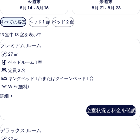
今週末
来週末
8月 14 - 8月 16
8月 21 - 8月 23
利
すべての客室
ベッド 1 台
ベッド 2 台
用
可
13 室中 13 室を表示中
能
低刺激性寝具、セーフティボックス (
プ
7
プレミアム ルーム
な
レ
客
27 ㎡
ミ
室
ベッドルーム 1 室
ア
の
定員 2 名
ム
絞
キングベッド 1 台またはクイーンベッド 1 台
り
ル
WiFi (無料)
込
ー
み
プ
詳細
ム
レ
条
の
ミ
件
空室状況と料金を確認
ア
す
ム
べ
ル
低刺激性寝具、セーフティボックス (
デ
21
ー
デラックス ルーム
て
ラ
ム
の
27 ㎡