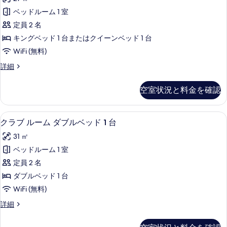
の
ッ
詳
写
ベッドルーム 1 室
ク
細
真
定員 2 名
ス
を
キングベッド 1 台またはクイーンベッド 1 台
ル
表
WiFi (無料)
ー
示
デ
詳細
ム
ラ
す
の
ッ
空室状況と料金を確認
る
ク
す
ス
べ
ル
低刺激性寝具、セーフティボックス (
ク
16
ー
クラブ ルーム ダブルベッド 1 台
て
ラ
ム
の
31 ㎡
の
ブ
詳
写
ベッドルーム 1 室
ル
細
真
定員 2 名
ー
を
ダブルベッド 1 台
ム
表
WiFi (無料)
ダ
示
ク
詳細
ブ
ラ
す
ル
ブ