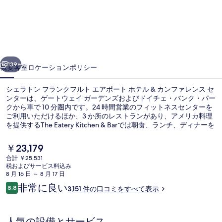
ト
ン
フ
ラ
前へ
次へ
ン
139+
概要
客室
ロケーション
ポリシー
ク
シェラトン フランクフルト エアポート ホテル & カンファレンス セ
フ
ンターは、ゲートウェイ ガーデンズおよびドイチェ・バンク・パー
クから車で 10 分圏内です。24 時間営業のフィットネスセンターを
ル
ご利用いただけるほか、3 か所のレストランがあり、アメリカ料理
ト
を提供するThe Eatery Kitchen & Barでは朝食、ランチ、ディナーを
お召し上がりいただけます。この高級ホテルはまた、フランクフル
エ
ト見本市およびコングレス センター メッセ フランクフルトから車
現
￥23,179
で 15 分圏内に位置しています。親切なスタッフやロケーションが
在
ア
合計 ￥25,531
旅行者の高い評価を得ています。周辺ではさまざまな公共交通機関
の
税およびサービス料込み
を利用できます。ターミナル1C駅までは 8 分、ターミナル1 - コンコ
2 か所のバー / ラウンジ、カクテルバ
ポ
料
8 月 16 日 ～ 8 月 17 日
ースA & Z駅までは 8 分です。
金
口
非常に良い
ー
8.8
3,151 件の口コミをすべて表示
は
10段階中8.8
コ
￥23,179
ト
ミ
で
す
人気の設備とサービス