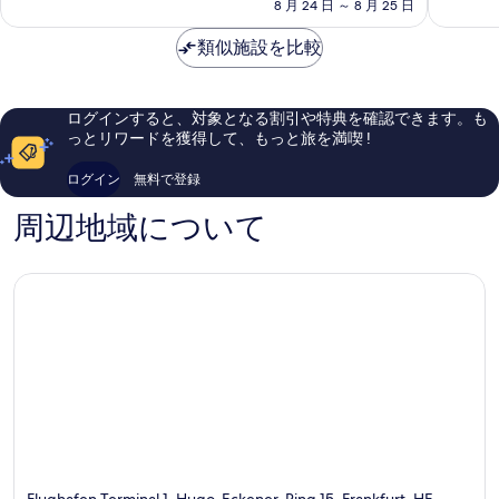
料
8 月 24 日 ～ 8 月 25 日
ク
ン
て
も
表
金
フ
ク
も
素
示
は
類似施設を比較
ル
フ
素
晴
￥22,483
ト
ル
晴
す
ら
エ
ト
ら
し
る
ア
エ
し
い、
ログインすると、対象となる割引や特典を確認できます。も
ポ
ア
い、
口
っとリワードを獲得して、もっと旅を満喫 !
ー
ポ
口
コ
ト
ー
コ
ミ
ログイン
無料で登録
フ
ト
ミ
2,759
ラ
フ
1,543
件
周辺地域について
ン
ラ
件
件
ク
ン
件
の
フ
ク
の
口
ル
フ
口
コ
ト
ル
コ
ミ
エ
ト
ミ
ア
エ
ポ
ア
ー
ポ
ト
ー
エ
ト
リ
エ
ア
リ
ア
Flughafen Terminal 1, Hugo-Eckener-Ring 15, Frankfurt, HE,