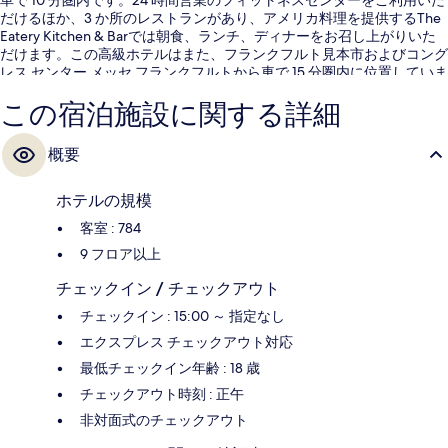
だけるほか、3 か所のレストランがあり、アメリカ料理を提供するThe
Eatery Kitchen & Barでは朝食、ランチ、ディナーをお召し上がりいた
だけます。この高級ホテルはまた、フランクフルト見本市およびコング
レス センター メッセ フランクフルトから車で 15 分圏内に位置していま
す。親切なスタッフやロケーションが旅行者の高い評価を得ています。
この宿泊施設に関する詳細
周辺ではさまざまな公共交通機関を利用できます。ターミナル1C駅まで
は 8 分、ターミナル1 - コンコースA & Z駅までは 8 分です。
概要
ホテルの規模
客室 : 784
9 フロア以上
チェックイン / チェックアウト
チェックイン : 15:00 ～ 指定なし
エクスプレス チェックアウト対応
最低チェックイン年齢 : 18 歳
チェックアウト時刻 : 正午
非対面式のチェックアウト