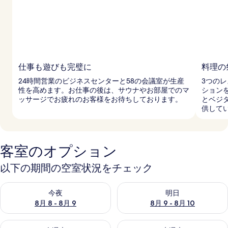
の
写
真
ギ
仕事も遊びも完璧に
料理の
ャ
24時間営業のビジネスセンターと58の会議室が生産
3つの
性を高めます。お仕事の後は、サウナやお部屋でのマ
ション
ラ
ッサージでお疲れのお客様をお待ちしております。
とベジ
供して
リ
ー
客室のオプション
以下の期間の空室状況をチェック
今夜 8月 8 - 8月 9 の空室状況をチェック
明日 8月 9 - 8月 10 の空室
今夜
明日
8月 8 - 8月 9
8月 9 - 8月 10
今週末 8月 14 - 8月 16 の空室状況をチェック
来週末 8月 21 - 8月 23 の