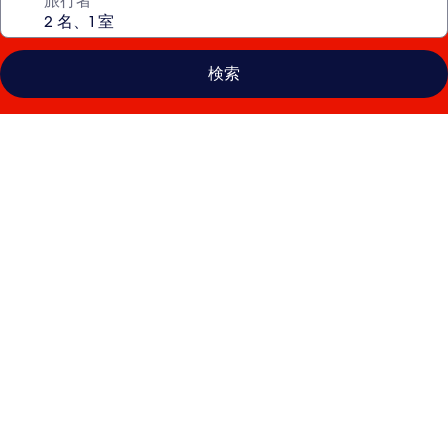
旅行者
検索
シ
ェ
ラ