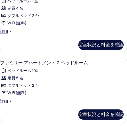
ル
ベッドルーム 1 室
ベ
す
ー
ー
ッ
定員 4 名
る
ト
ド
ム
ダブルベッド 2 台
ル
メ
簡
ー
WiFi (無料)
ン
ム
易
ア
詳細
簡
ト
パ
キ
易
2
ー
キ
ッ
空室状況と料金を確認
ト
ベ
ッ
チ
メ
チ
ッ
ン
ン
ン
低刺激性寝具、セーフティボックス (
フ
10
ト
ド
ファミリー アパートメント 2 ベッドルーム
の
の
ァ
2
詳
ル
ベッドルーム 1 室
ベ
す
細
ミ
ー
ッ
定員 5 名
べ
リ
ド
ム
ダブルベッド 2 台
ル
て
ー
簡
ー
WiFi (無料)
の
ア
ム
易
フ
詳細
簡
写
パ
ァ
キ
易
真
ー
ミ
キ
ッ
空室状況と料金を確認
リ
を
ッ
ト
チ
ー
チ
表
メ
ア