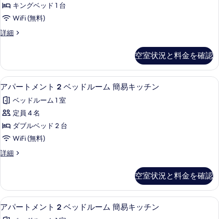
の
ド
キングベッド 1 台
示
ン
2
す
WiFi (無料)
台
す
グ
べ
の
ス
詳細
る
ベ
詳
タ
て
細
ッ
ジ
の
空室状況と料金を確認
オ
ド
写
キ
1
ン
真
低刺激性寝具、セーフティボックス (
ア
10
グ
台
アパートメント 2 ベッドルーム 簡易キッチン
を
パ
ベ
の
ベッドルーム 1 室
ッ
表
ー
す
ド
定員 4 名
示
ト
1
べ
ダブルベッド 2 台
台
す
メ
て
の
WiFi (無料)
る
ン
詳
の
ア
詳細
細
ト
パ
写
2
ー
真
空室状況と料金を確認
ト
ベ
を
メ
ッ
ン
表
低刺激性寝具、セーフティボックス (
ア
10
ト
ド
アパートメント 2 ベッドルーム 簡易キッチン
示
パ
2