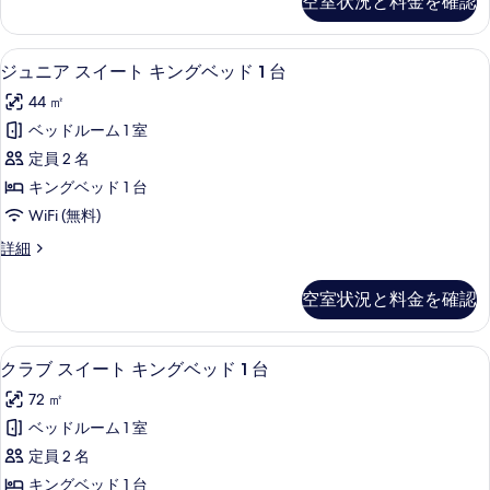
空室状況と料金を確認
る
ル
ベ
ー
ッ
ム
ジュニア スイート キングベッド 1 
ジ
10
ダ
ジュニア スイート キングベッド 1 台
ド
ュ
ブ
1
44 ㎡
ル
ニ
台
ベ
ベッドルーム 1 室
ア
ッ
の
定員 2 名
ド
ス
す
1
キングベッド 1 台
イ
台
べ
WiFi (無料)
の
ー
て
詳
ジ
詳細
ト
細
ュ
の
キ
ニ
写
空室状況と料金を確認
ア
ン
真
ス
グ
イ
を
クラブ スイート キングベッド 1 台
ク
12
ー
クラブ スイート キングベッド 1 台
ベ
表
ラ
ト
ッ
72 ㎡
キ
示
ブ
ン
ド
ベッドルーム 1 室
す
ス
グ
1
定員 2 名
ベ
る
イ
台
ッ
キングベッド 1 台