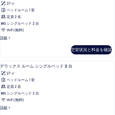
を
レ
の
27 ㎡
の
表
ミ
詳
写
ベッドルーム 1 室
示
ア
細
真
定員 2 名
す
ム
を
シングルベッド 2 台
る
ル
表
WiFi (無料)
ー
示
プ
詳細
ム
レ
す
シ
ミ
空室状況と料金を確認
る
ア
ン
ム
グ
ル
デラックス ルーム シングルベッド 2
デ
17
ー
デラックス ルーム シングルベッド 2 台
ル
ラ
ム
ベ
27 ㎡
シ
ッ
ン
ッ
ベッドルーム 1 室
ク
グ
ド
定員 2 名
ル
ス
2
ベ
シングルベッド 2 台
ル
ッ
台
WiFi (無料)
ド
ー
の
2
デ
詳細
ム
台
ラ
す