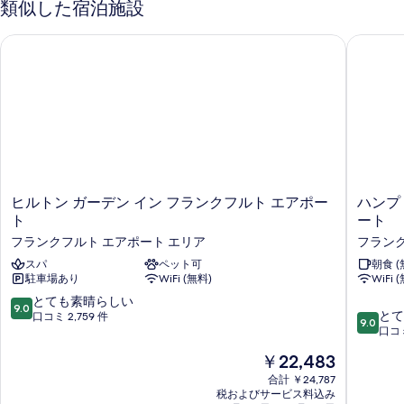
ン
類似した宿泊施設
ン
パ
示
ン
の
の
ー
詳
す
ヒルトン ガーデン イン フランクフルト エアポート
ハンプト
ト
ト
す
細
メ
る
2
べ
ン
ベ
ト
て
ッ
2
の
ベ
ド
ッ
写
ル
ド
真
ル
ー
を
ー
ヒ
ハ
ヒルトン ガーデン イン フランクフルト エアポー
ハンプ
ム
ム
表
ル
ン
ト
ート
の
の
ト
プ
示
詳
フランクフルト エアポート エリア
フランク
ン
ト
す
細
す
ガ
スパ
ペット可
ン
朝食 (
べ
駐車場あり
WiFi (無料)
WiFi 
ー
バ
る
て
デ
イ
10
とても素晴らしい
9.0
ン
ヒ
10
とて
段
口コミ 2,759 件
の
9.0
イ
ル
段
口コミ
階
写
ン
ト
階
中
現
￥22,483
フ
ン
中
9.0、
真
在
ラ
フ
9.0、
合計 ￥24,787
と
の
を
ン
税およびサービス料込み
ラ
と
て