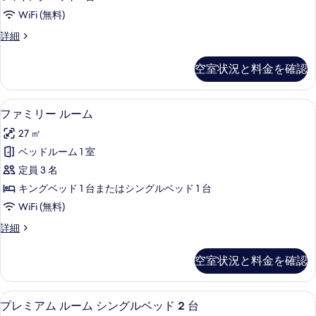
ー
ド
の
WiFi (無料)
1
ト
す
台
ク
詳細
キ
の
ラ
べ
詳
ン
ブ
て
空室状況と料金を確認
細
ス
グ
の
イ
ベ
ー
写
低刺激性寝具、セーフティボックス (
フ
10
ト
ファミリー ルーム
ッ
真
ァ
キ
ド
27 ㎡
ン
を
ミ
グ
1
ベッドルーム 1 室
表
リ
ベ
台
定員 3 名
ッ
示
ー
の
ド
キングベッド 1 台またはシングルベッド 1 台
す
ル
1
す
WiFi (無料)
台
る
ー
べ
の
フ
詳細
ム
詳
ァ
て
細
の
ミ
の
空室状況と料金を確認
リ
す
写
ー
べ
ル
真
低刺激性寝具、セーフティボックス (
プ
7
ー
プレミアム ルーム シングルベッド 2 台
て
ム