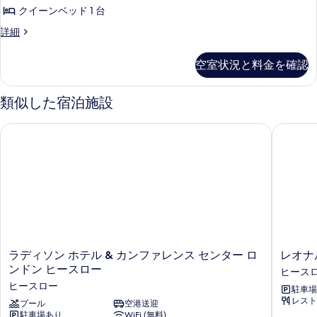
て
ダ
グ
す
ッ
クイーンベッド 1 台
ル
の
ー
る
ベ
ド
ス
詳細
写
ド
ッ
タ
2
ド
真
ル
ン
台
空室状況と料金を確認
2
ダ
を
ー
台
(View)
ー
表
(View)
ム
ド
の
類似した宿泊施設
の
ル
示
ク
す
詳
ー
す
ラディソン ホテル & カンファレンス センター ロンドン ヒー
レオナル
イ
細
ム
べ
ク
る
ー
て
イ
ン
ー
の
ン
ベ
写
ベ
ッ
真
ッ
ド
ド
を
1
1
表
台
ラ
レ
ラディソン ホテル & カンファレンス センター ロ
レオナ
台
の
示
デ
オ
ンドン ヒースロー
ヒース
詳
の
ィ
ナ
す
細
ヒースロー
駐車場
ソ
ル
す
る
レスト
ン
プール
空港送迎
ド
べ
駐車場あり
WiFi (無料)