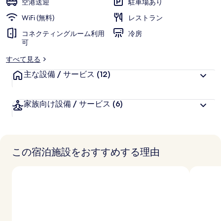
空港送迎
駐車場あり
写
WiFi (無料)
レストラン
真
コネクティングルーム利用
冷房
可
ギ
すべて見る
ャ
主な設備 / サービス
(12)
ラ
リ
家族向け設備 / サービス
(6)
ー
この宿泊施設をおすすめする理由