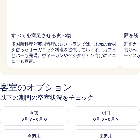
すべてを満足させる食べ物
夢を誘
多国籍料理と英国料理のレストランでは、地元の食材
遮光カ
を使ったオーガニック料理を提供しています。カフェ
眠りへ
とバーも完備。ヴィーガンやベジタリアン向けのメニ
ービス
ューも豊富。
客室のオプション
以下の期間の空室状況をチェック
今夜 8月 7 - 8月 8 の空室状況をチェック
明日 8月 8 - 8月 9 の空室
今夜
明日
8月 7 - 8月 8
8月 8 - 8月 9
今週末 8月 7 - 8月 9 の空室状況をチェック
来週末 8月 14 - 8月 16 の
今週末
来週末