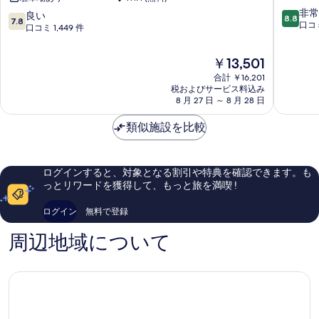
ホ
ロ
10
て
テ
ン
非常
10
良い
8.8
7.8
段
ル
ド
口コミ
段
口コミ 1,449 件
の
階
&
ン
階
写
中
カ
ヒ
中
現
￥13,501
8.8、
ン
ー
7.8、
真
在
非
フ
ス
合計 ￥16,201
良
の
を
常
ァ
税およびサービス料込み
ロ
い、
料
8 月 27 日 ～ 8 月 28 日
に
レ
ー
口
表
金
良
ン
エ
コ
示
は
類似施設を比較
い、
ス
ア
ミ
￥13,501
口
セ
ポ
す
1,449
コ
ン
ー
件
る
ミ
タ
ト
件
ログインすると、対象となる割引や特典を確認できます。も
5,217
ー
ヒ
の
っとリワードを獲得して、もっと旅を満喫 !
件
ロ
ー
口
件
ン
ス
コ
ログイン
無料で登録
の
ド
ロ
ミ
口
ン
ー
周辺地域について
コ
ヒ
ミ
ー
ス
ロ
ー
ヒ