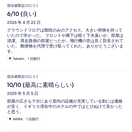
宿泊者限定の口コミ
6/10 (良い)
2026 年 4 月 22 日
グラウンドフロアは階段のみのアクセス。大きい荷物を持って
いたので辛かった。 フロントや廊下は暗く下水臭いが、部屋は
清潔。 滑走路側の部屋だったが、飛行機の音は良く防音されて
いた。 郵便物を代理で受け取ってくれた。ありがとうございま
す。
Takashi、1 泊旅行
宿泊者限定の口コミ
10/10 (最高に素晴らしい)
2025 年 5 月 5 日
部屋の広さも十分にあり室内の設備が充実している割には価格
が安く、イギリス滞在中のホテルの中ではとびぬけて良かった
と思う。
AKIRA、1 泊旅行