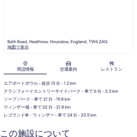
ー
ス
ロ
ー
Bath Road, Heathrow, Hounslow, England, TW6 2AQ
地図で表示
地図
周辺情報
交通案内
レストラン
エアポートボウル
- 徒歩 13 分
- 1.2 km
クランフォードカントリーサイドパーク
- 車で 6 分
- 2.3 km
ソープ パーク
- 車で 21 分
- 19.8 km
ウィンザー城
- 車で 22 分
- 21.8 km
レゴランド®・ウィンザー
- 車で 24 分
- 23.5 km
この施設について