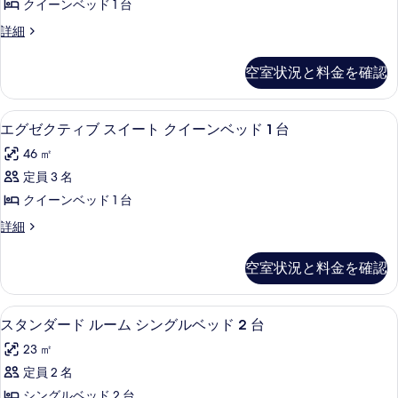
ル
ベ
クイーンベッド 1 台
ル
ベ
ッ
ス
詳細
ッ
ー
ー
ド
ド
ム
ペ
1
空室状況と料金を確認
1
リ
台
ク
台
ア
の
イ
ル
詳
の
エグゼクティブ スイート クイーンベッド
エ
23
ー
エグゼクティブ スイート クイーンベッド 1 台
ー
細
す
グ
ム
ン
46 ㎡
ク
べ
ゼ
イ
ベ
定員 3 名
て
ク
ー
ッ
クイーンベッド 1 台
ン
の
テ
ベ
ド
エ
詳細
写
ィ
ッ
グ
1
ド
真
ブ
ゼ
台
空室状況と料金を確認
1
ク
を
ス
台
(View)
テ
表
(View)
イ
ィ
の
1 室のベッドルーム、低刺激性寝具、セ
ス
の
4
ブ
スタンダード ルーム シングルベッド 2 台
示
ー
す
詳
タ
ス
す
ト
23 ㎡
細
イ
べ
ン
ー
る
ク
定員 2 名
て
ダ
ト
イ
シングルベッド 2 台