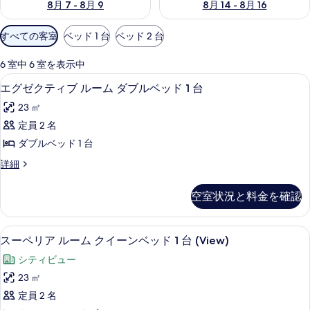
8月 7 - 8月 9
8月 14 - 8月 16
利
すべての客室
ベッド 1 台
ベッド 2 台
用
可
6 室中 6 室を表示中
能
朝食、ランチ、ディナーに営業
エ
13
エグゼクティブ ルーム ダブルベッド 1 台
な
グ
客
23 ㎡
ゼ
室
定員 2 名
ク
の
ダブルベッド 1 台
テ
絞
エ
詳細
り
ィ
グ
込
ブ
ゼ
空室状況と料金を確認
み
ク
ル
条
テ
ー
ィ
件
スーペリア ルーム クイーンベッド 1 台
ス
11
ブ
スーペリア ルーム クイーンベッド 1 台 (View)
ム
ー
ル
ダ
シティビュー
ー
ペ
ム
ブ
23 ㎡
リ
ダ
ル
定員 2 名
ブ
ア