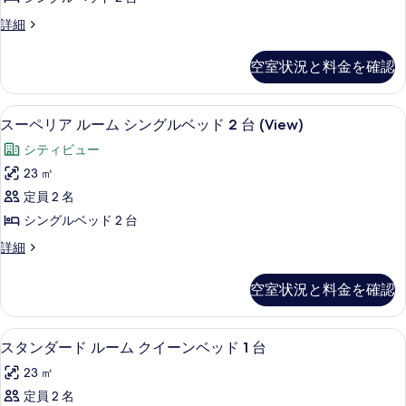
ク
の
ー
イ
ー
ス
詳細
写
ド
ー
タ
ン
真
ン
ル
ン
空室状況と料金を確認
ベ
ベ
ダ
を
ー
ッ
ー
ッ
表
ド
ム
ド
1 室のベッドルーム、低刺激性寝具、セ
ス
ド
1
5
ル
示
スーペリア ルーム シングルベッド 2 台 (View)
シ
台
ー
1
ー
す
ン
シティビュー
の
ム
台
ペ
詳
る
シ
グ
23 ㎡
の
細
リ
ン
ル
定員 2 名
グ
す
ア
ル
ベ
シングルベッド 2 台
べ
ル
ベ
ッ
ス
詳細
ッ
て
ー
ー
ド
ド
の
ム
ペ
2
空室状況と料金を確認
2
リ
写
台
シ
台
ア
の
真
ン
ル
詳
の
スタンダード ルーム クイーンベッド 1
ス
7
ー
スタンダード ルーム クイーンベッド 1 台
を
グ
細
す
タ
ム
表
ル
23 ㎡
シ
べ
ン
ン
示
ベ
定員 2 名