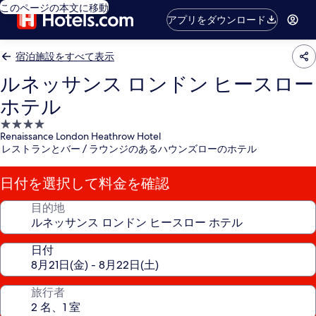
このページの本文に移動
アプリをダウンロード
宿泊施設をすべて表示
ルネッサンス ロンドン ヒースロー
ホテル
4.0
Renaissance London Heathrow Hotel
つ
レストランとバー / ラウンジのあるハウンズローのホテル
星
宿
日付を選択して料金を確認
泊
施
目的地
設
日付
旅行者