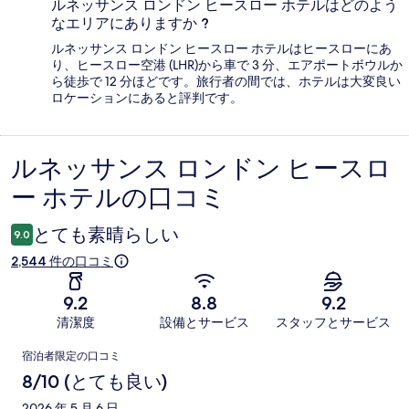
ルネッサンス ロンドン ヒースロー ホテルはどのよう
なエリアにありますか ?
ルネッサンス ロンドン ヒースロー ホテルはヒースローにあ
り、ヒースロー空港 (LHR)から車で 3 分、エアポートボウルか
ら徒歩で 12 分ほどです。旅行者の間では、ホテルは大変良い
ロケーションにあると評判です。
ルネッサンス ロンドン ヒースロ
口
ー ホテルの口コミ
コ
ミ
とても素晴らしい
9.0
2,544 件の口コミ
9.2
8.8
9.2
清潔度
設備とサービス
スタッフとサービス
口
宿泊者限定の口コミ
コ
8/10 (とても良い)
2026 年 5 月 6 日