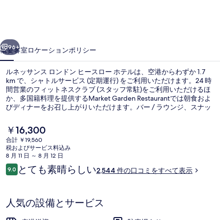
ス
ロ
前へ
次へ
ン
96+
概要
客室
ロケーション
ポリシー
ド
ルネッサンス ロンドン ヒースロー ホテルは、空港からわずか 1.7
ン
km で、シャトルサービス (定期運行) をご利用いただけます。24 時
間営業のフィットネスクラブ (スタッフ常駐)をご利用いただけるほ
ヒ
か、多国籍料理を提供するMarket Garden Restaurantでは朝食およ
ー
びディナーをお召し上がりいただけます。バー / ラウンジ、スナッ
クバー / デリ、および庭園などの人気設備があります。旅行者は寝
ス
心地の良いベッドや親切なスタッフを高く評価しています。
現
￥16,300
在
ロ
合計 ￥19,560
の
税およびサービス料込み
朝食、ランチ、ディナーに営業
ー
料
8 月 11 日 ～ 8 月 12 日
金
口
とても素晴らしい
ホ
9.0
2,544 件の口コミをすべて表示
は
10段階中9.0
コ
￥16,300
テ
ミ
で
す
ル
人気の設備とサービス
の