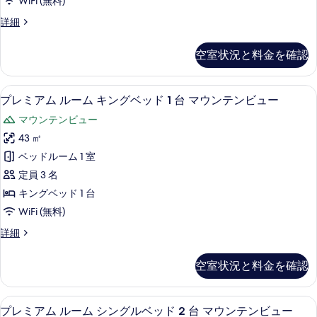
す
WiFi (無料)
2
写
ム
台
べ
プ
詳細
真
の
シ
レ
て
詳
を
ン
ミ
細
の
空室状況と料金を確認
ア
表
グ
写
ム
示
ル
ル
真
マウンテン ビュー
プ
5
ー
プレミアム ルーム キングベッド 1 台 マウンテンビュー
す
ベ
を
レ
ム
る
ッ
マウンテンビュー
シ
表
ミ
ン
ド
43 ㎡
示
ア
グ
2
ベッドルーム 1 室
ル
す
ム
台
ベ
定員 3 名
る
ル
ッ
の
キングベッド 1 台
ド
ー
す
WiFi (無料)
2
ム
台
べ
プ
詳細
の
キ
レ
て
詳
ン
ミ
細
の
空室状況と料金を確認
ア
グ
写
ム
ベ
ル
真
マウンテン ビュー
プ
7
ー
プレミアム ルーム シングルベッド 2 台 マウンテンビュー
ッ