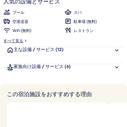
人気の設備とサービス
ら
ー
お
高
評
客
ピ
プール
スパ
価
様
ン
空港送迎
駐車場 (無料)
に
by
WiFi (無料)
好
レストラン
評
IHG
すべて見る
件
の
主な設備 / サービス
の
(12)
口
写
コ
真
家族向け設備 / サービス
(6)
ミ
ギ
ャ
ラ
この宿泊施設をおすすめする理由
リ
ー