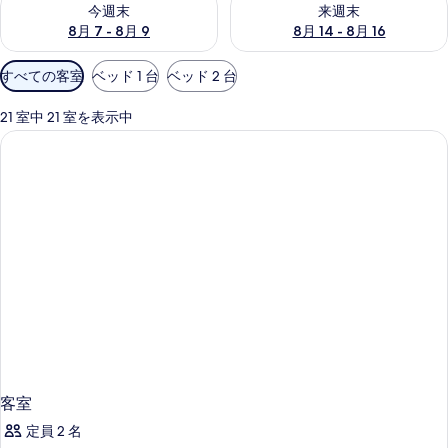
今週末
来週末
8月 7 - 8月 9
8月 14 - 8月 16
利
すべての客室
ベッド 1 台
ベッド 2 台
用
可
21 室中 21 室を表示中
能
な
客
室
の
絞
り
込
み
条
件
客室
定員 2 名