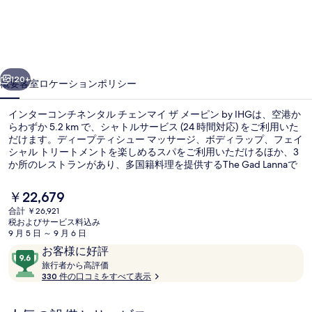
コ
ン
チ
前へ
次へ
ネ
120+
概要
客室
ロケーション
ポリシー
ン
インターコンチネンタル チェンマイ ザ メーピン by IHGは、空港か
タ
らわずか 5.2 km で、シャトルサービス (24 時間対応) をご利用いた
だけます。ディープティシュー マッサージ、ボディラップ、フェイ
ル
シャル トリートメントを楽しめるスパをご利用いただけるほか、3
チ
か所のレストランがあり、多国籍料理を提供するThe Gad Lannaで
は朝食、ランチ、ディナーをお召し上がりいただけます。その他の
ェ
設備として、この高級ホテルには 2 つの屋外プール、キッズクラブ
現
￥22,679
(無料)、およびプールサイドバーが備わっています。旅行者は親切
在
ン
合計 ￥26,921
なスタッフを評価しています。
の
税およびサービス料込み
2 か所のバー / ラウンジ、屋上バー、
マ
料
9 月 5 日 ～ 9 月 6 日
金
口
10
お客様に好評
イ
は
コ
旅
段
旅行者から高評価
￥22,679
ザ
行
330 件の口コミをすべて表示
ミ
階
で
者
す
中
メ
か
9.6、