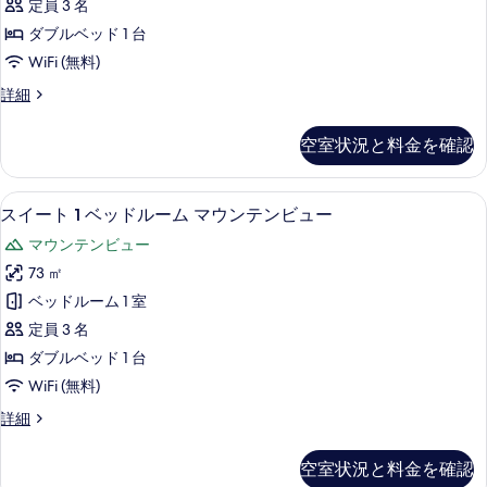
の
ッ
定員 3 名
細
べ
ベ
ド
す
ダブルベッド 1 台
て
1
ッ
べ
WiFi (無料)
台
の
ド
の
て
ス
詳細
写
ル
詳
イ
の
細
真
ー
ー
写
空室状況と料金を確認
ト
を
ム
真
1
表
の
ベ
を
高級寝具、ミニバー、セーフティボック
ス
9
ッ
示
す
スイート 1 ベッドルーム マウンテンビュー
表
イ
ド
す
べ
マウンテンビュー
ル
示
ー
る
て
ー
73 ㎡
す
ト
ム
の
ベッドルーム 1 室
の
る
1
写
詳
定員 3 名
ベ
細
真
ダブルベッド 1 台
ッ
を
WiFi (無料)
ド
表
ス
詳細
ル
イ
示
ー
ー
す
空室状況と料金を確認
ト
ム