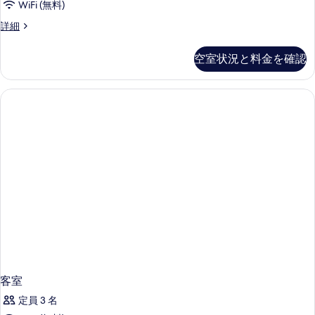
WiFi (無料)
客
詳細
室
の
空室状況と料金を確認
詳
細
客室
定員 3 名