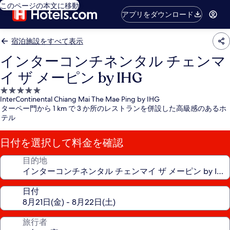
このページの本文に移動
アプリをダウンロード
宿泊施設をすべて表示
インターコンチネンタル チェンマ
イ ザ メーピン by IHG
5.0
InterContinental Chiang Mai The Mae Ping by IHG
つ
ターペー門から 1 km で 3 か所のレストランを併設した高級感のあるホ
星
テル
宿
泊
日付を選択して料金を確認
施
設
目的地
日付
旅行者