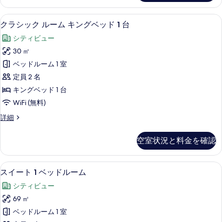
ベ
表
ム
の
細
ル
ッ
示
シティ ビュー
ク
写
4
ー
クラシック ルーム キングベッド 1 台
ド
す
ラ
ム
真
シティビュー
1
キ
る
シ
を
ン
30 ㎡
台
ッ
表
グ
ベッドルーム 1 室
マ
ベ
ク
示
ッ
定員 2 名
ウ
ル
す
ド
キングベッド 1 台
ン
1
ー
る
WiFi (無料)
台
テ
ム
マ
ン
ク
詳細
ウ
キ
ラ
ビ
ン
ン
シ
テ
空室状況と料金を確認
ュ
ッ
グ
ン
ク
ー
ビ
ベ
ル
ュ
高級寝具、ミニバー、セーフティボック
ス
(Club
9
ー
スイート 1 ベッドルーム
ッ
ー
イ
Benefits
ム
(Club
ド
シティビュー
キ
Access)
ー
Benefits
ン
1
69 ㎡
Access)
の
ト
グ
の
台
ベッドルーム 1 室
ベ
す
1
詳