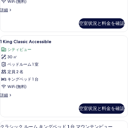
WiFi (無料)
客
詳細
室
の
空室状況と料金を確認
詳
細
1
1 King Classic Accessib
3
1 King Classic Accessible
King
シティビュー
Classic
30 ㎡
Accessible
の
ベッドルーム 1 室
す
定員 2 名
べ
キングベッド 1 台
て
WiFi (無料)
の
1
詳細
King
写
Classic
空室状況と料金を確認
真
Accessible
の
を
詳
クラシック ルーム キングベッド 1 台 
ク
表
4
細
クラシック ルーム キングベッド 1 台 マウンテンビュー