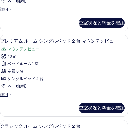
ン
WiFi (無料)
台
ム
マ
テ
プ
詳細
ウ
キ
レ
ン
ン
ン
ミ
テ
ビ
空室状況と料金を確認
ア
グ
ン
ュ
ム
ビ
ベ
ル
ー
ュ
マウンテン ビュー
プ
4
ー
プレミアム ルーム シングルベッド 2 台 マウンテンビュー
ッ
ー
の
レ
ム
の
ド
マウンテンビュー
キ
す
ミ
詳
ン
1
43 ㎡
細
べ
ア
グ
台
ベッドルーム 1 室
ベ
て
ム
(Club
ッ
定員 3 名
の
ル
ド
Benefits
シングルベッド 2 台
1
写
ー
Access)
WiFi (無料)
台
真
ム
の
(Club
プ
詳細
を
Benefits
シ
す
レ
Access)
表
ン
ミ
べ
の
空室状況と料金を確認
ア
示
グ
詳
て
ム
細
す
ル
の
ル
高級寝具、ミニバー、セーフティボック
ク
4
ー
クラシック ルーム シングルベッド 2 台
る
ベ
写