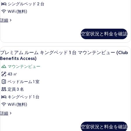
ド
ー
真
シングルベッド 2 台
2
ン
ム
を
台
WiFi (無料)
テ
マ
シ
表
プ
詳細
ン
ウ
ン
レ
示
ン
ビ
ミ
グ
テ
す
空室状況と料金を確認
ア
ュ
ン
ル
る
ム
ビ
ー
ル
ベ
ュ
マウンテン ビュー
プ
8
ー
(Club
プレミアム ルーム キングベッド 1 台 マウンテンビュー (Club
ー
ッ
レ
ム
Benefits Access)
Benefits
(Club
シ
ド
Benefits
ミ
Access)
マウンテンビュー
ン
Access)
2
ア
の
グ
43 ㎡
の
台
ル
ム
詳
す
ベッドルーム 1 室
ベ
(Club
細
ル
べ
ッ
定員 3 名
Benefits
ド
ー
て
キングベッド 1 台
Access)
2
ム
の
台
の
WiFi (無料)
(Club
キ
写
す
プ
詳細
Benefits
ン
真
レ
べ
Access)
ミ
グ
の
を
空室状況と料金を確認
て
ア
詳