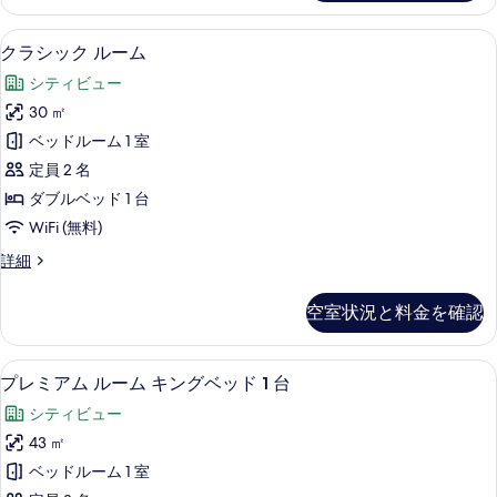
る
1
マ
ベ
シティ ビュー
ク
6
ッ
ウ
クラシック ルーム
ラ
ド
ン
シティビュー
ル
シ
テ
ー
30 ㎡
ッ
ム
ン
ベッドルーム 1 室
マ
ク
ビ
ウ
定員 2 名
ル
ン
ュ
ダブルベッド 1 台
テ
ー
ー
WiFi (無料)
ン
ム
ビ
の
ク
詳細
ュ
の
ラ
す
ー
す
シ
の
べ
空室状況と料金を確認
ッ
べ
詳
て
ク
細
て
ル
の
シティ ビュー
プ
5
ー
プレミアム ルーム キングベッド 1 台
の
写
レ
ム
写
シティビュー
の
真
ミ
詳
真
43 ㎡
を
ア
細
を
ベッドルーム 1 室
表
ム