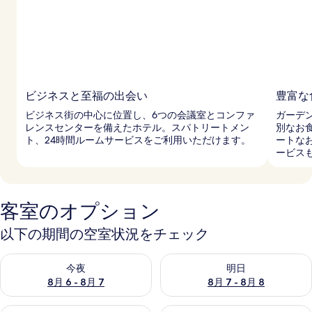
ビジネスと至福の出会い
豊富な
ビジネス街の中心に位置し、6つの会議室とコンファ
ガーデ
レンスセンターを備えたホテル。スパトリートメン
別なお
ト、24時間ルームサービスをご利用いただけます。
ートな
ービス
客室のオプション
以下の期間の空室状況をチェック
今夜 8月 6 - 8月 7 の空室状況をチェック
明日 8月 7 - 8月 8 の空室
今夜
明日
8月 6 - 8月 7
8月 7 - 8月 8
今週末 8月 7 - 8月 9 の空室状況をチェック
来週末 8月 14 - 8月 16 の