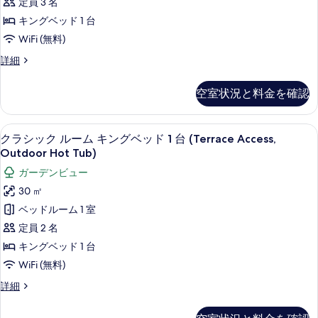
表
定員 3 名
示
ル
示
キングベッド 1 台
す
ー
す
WiFi (無料)
る
ム
る
プ
詳細
キ
レ
ン
ミ
空室状況と料金を確認
ア
グ
ム
ベ
ル
クラシック ルーム キングベッド 1 台 (T
ク
5
ー
クラシック ルーム キングベッド 1 台 (Terrace Access,
ッ
ラ
ム
Outdoor Hot Tub)
ド
キ
シ
ガーデンビュー
ン
1
ッ
グ
30 ㎡
台
ベ
ク
ベッドルーム 1 室
の
ッ
ル
ド
定員 2 名
す
1
ー
キングベッド 1 台
べ
台
ム
の
WiFi (無料)
て
詳
キ
の
ク
詳細
細
ン
ラ
写
シ
グ