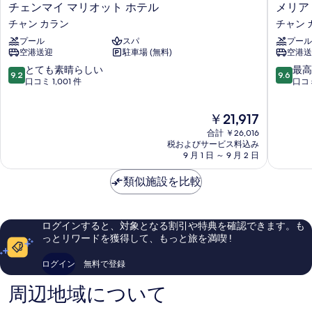
チ
メ
チェンマイ マリオット ホテル
メリア
(Club
パ
ェ
リ
チャン カラン
チャン 
浴
Benefits
ン
ア
槽
プール
スパ
プール
マ
チ
Access,
(Club
空港送迎
駐車場 (無料)
空港送
イ
ェ
Outdoor
Benefits
マ
ン
10
10
とても素晴らしい
最高
Access,
Hot
9.2
9.6
リ
マ
段
段
口コミ 1,001 件
口コミ
Outdoor
Tub)
オ
イ
階
階
Hot
ッ
チ
中
中
の
Tub)
現
￥21,917
ト
ャ
9.2、
9.6、
の
す
在
ホ
ン
と
最
合計 ￥26,016
詳
の
テ
カ
て
高
べ
税およびサービス料込み
細
料
ル
9 月 1 日 ～ 9 月 2 日
ラ
も
に
て
金
チ
ン
素
素
は
の
ャ
類似施設を比較
晴
晴
￥21,917
ン
ら
ら
写
カ
し
し
真
ラ
い、
い、
ログインすると、対象となる割引や特典を確認できます。も
ン
口
口
を
っとリワードを獲得して、もっと旅を満喫 !
コ
コ
表
ミ
ミ
ログイン
無料で登録
1,001
640
示
件
件
周辺地域について
す
件
件
の
の
る