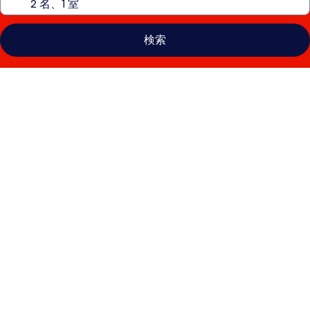
検索
イ
ン
タ
ー