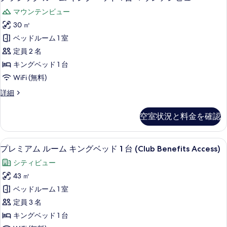
ラ
示
マウンテンビュー
シ
す
30 ㎡
ッ
る
ベッドルーム 1 室
ク
定員 2 名
ル
キングベッド 1 台
ー
WiFi (無料)
ム
ク
詳細
キ
ラ
ン
シ
空室状況と料金を確認
ッ
グ
ク
ベ
ル
シティ ビュー
プ
8
ー
プレミアム ルーム キングベッド 1 台 (Club Benefits Access)
ッ
レ
ム
ド
シティビュー
キ
ミ
ン
1
43 ㎡
ア
グ
台
ベッドルーム 1 室
ベ
ム
マ
ッ
定員 3 名
ル
ド
ウ
キングベッド 1 台
1
ー