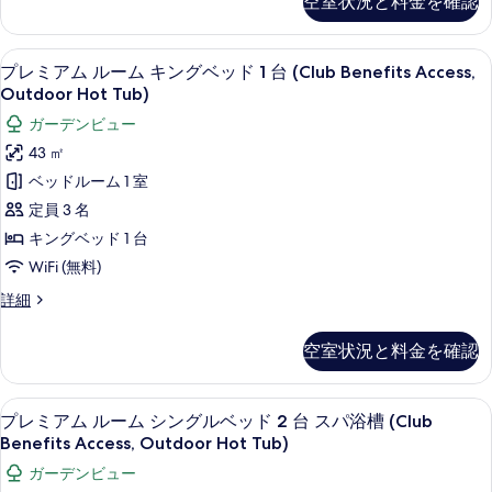
空室状況と料金を確認
真
ッ
ベ
ク
を
ル
ッ
プレミアム ルーム キングベッド 1 台 (Cl
プ
表
10
ー
プレミアム ルーム キングベッド 1 台 (Club Benefits Access,
ド
レ
ム
示
Outdoor Hot Tub)
1
キ
ミ
す
ガーデンビュー
ン
台
ア
グ
る
43 ㎡
(Terrace
ベ
ム
ベッドルーム 1 室
Access,
ッ
ル
ド
定員 3 名
Outdoor
1
ー
Hot
キングベッド 1 台
台
ム
Tub)
(Terrace
WiFi (無料)
Access,
キ
の
プ
詳細
Outdoor
ン
す
レ
Hot
ミ
グ
Tub)
べ
空室状況と料金を確認
ア
の
ベ
て
ム
詳
ル
ッ
の
細
プレミアム ルーム シングルベッド 2 台 スパ
プ
8
ー
プレミアム ルーム シングルベッド 2 台 スパ浴槽 (Club
ド
写
レ
ム
Benefits Access, Outdoor Hot Tub)
1
キ
真
ミ
ガーデンビュー
ン
台
を