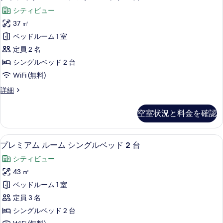
ラ
ム
ッ
シティビュー
真
シ
シ
ン
ド
37 ㎡
を
ッ
グ
2
ベッドルーム 1 室
表
ル
ク
台
ベ
定員 2 名
示
ル
ッ
マ
シングルベッド 2 台
す
ド
ー
ウ
WiFi (無料)
2
る
ム
台
ン
ク
詳細
マ
シ
ラ
テ
ウ
ン
シ
ン
ン
空室状況と料金を確認
ッ
グ
テ
ビ
ク
ン
ル
ル
ュ
ビ
シティ ビュー
プ
4
ー
プレミアム ルーム シングルベッド 2 台
ベ
ュ
ー
レ
ム
ー
ッ
シティビュー
シ
の
ミ
の
ン
ド
43 ㎡
詳
す
ア
グ
細
2
ベッドルーム 1 室
ル
べ
ム
台
ベ
定員 3 名
て
ル
ッ
の
シングルベッド 2 台
ド
の
ー