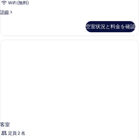
WiFi (無料)
客
詳細
室
の
空室状況と料金を確認
詳
細
客室
定員 2 名