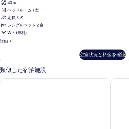
ア
グ
43 ㎡
(Club
ベ
表
ム
ベッドルーム 1 室
Benefits
ッ
示
ル
ド
定員 3 名
Access,
す
1
ー
Outdoor
シングルベッド 2 台
台
る
ム
Hot
(Club
WiFi (無料)
Benefits
シ
Tub)
プ
詳細
Access,
の
ン
レ
Outdoor
ミ
す
グ
Hot
空室状況と料金を確認
ア
Tub)
べ
ル
ム
の
ル
て
ベ
詳
類似した宿泊施設
ー
細
の
ッ
ム
チェンマイ マリオット ホテル
メリア 
写
シ
ド
ン
真
2
グ
台
を
ル
ベ
ス
表
ッ
パ
示
ド
2
浴
す
台
槽
る
ス