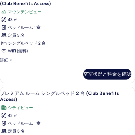
を
レ
ム
(Club Benefits Access)
ド
キ
表
ミ
マウンテンビュー
ン
1
示
ア
グ
43 ㎡
台
ベ
す
ム
ベッドルーム 1 室
マ
ッ
る
ル
ド
定員 3 名
ウ
1
ー
シングルベッド 2 台
ン
台
ム
マ
WiFi (無料)
テ
ウ
シ
ン
プ
詳細
ン
ン
レ
テ
ビ
ミ
グ
ン
空室状況と料金を確認
ュ
ア
ビ
ル
ム
ー
ュ
ル
ベ
ー
シティ ビュー
プ
の
7
ー
プレミアム ルーム シングルベッド 2 台 (Club Benefits
の
ッ
レ
ム
す
Access)
詳
シ
ド
細
ミ
べ
シティビュー
ン
2
ア
グ
て
43 ㎡
台
ル
ム
の
ベッドルーム 1 室
ベ
マ
ル
写
ッ
定員 3 名
ウ