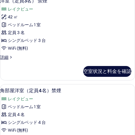
洋室（定員3名） 禁煙
な
室
客
レイクビュー
（定
室
42 ㎡
員
の
ベッドルーム 1 室
3
絞
定員 3 名
り
名）
シングルベッド 3 台
込
禁
WiFi (無料)
み
煙
条
洋
詳細
の
件
室
す
（定
空室状況と料金を確認
員
べ
3
て
名）
角部屋洋室（定員4名）禁煙 | ミニバー、
角
6
禁
の
角部屋洋室（定員4名）禁煙
部
煙
写
レイクビュー
の
屋
真
詳
ベッドルーム 1 室
洋
細
を
定員 4 名
室
表
シングルベッド 4 台
（定
示
WiFi (無料)
員