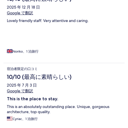
2025 年 12 月 18 日
Google で翻訳
Lovely friendly staff. Very attentive and caring.
Noriko、1 泊旅行
宿泊者限定の口コミ
10/10 (最高に素晴らしい)
2025 年 7 月 3 日
Google で翻訳
This is the place to stay.
This is an absolutely outstanding place. Unique, gorgeous
architecture, top quality.
Cyriac、1 泊旅行