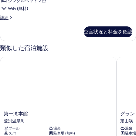
煙
シングルベッド 2 台
名）
名
の
禁
WiFi (無料)
定
煙
す
特
詳細
の
員）
別
べ
詳
禁
室
細
て
空室状況と料金を確認
（2
煙
の
名
の
定
類似した宿泊施設
写
員）
す
真
禁
第一滝本館
グランド
べ
煙
を
の
て
表
詳
の
細
示
写
す
真
る
を
表
第
グ
第一滝本館
グラン
示
一
ラ
登別温泉町
定山渓
す
滝
ン
プール
温泉
温泉
本
ド
る
スパ
駐車場 (無料)
駐車場 
館
ブ