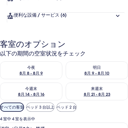
便利な設備 / サービス
(6)
客室のオプション
以下の期間の空室状況をチェック
今夜 8月 8 - 8月 9 の空室状況をチェック
明日 8月 9 - 8月 10 の空室
今夜
明日
8月 8 - 8月 9
8月 9 - 8月 10
今週末 8月 14 - 8月 16 の空室状況をチェック
来週末 8月 21 - 8月 23 の
今週末
来週末
8月 14 - 8月 16
8月 21 - 8月 23
利
すべての客室
ベッド 3 台以上
ベッド 2 台
用
可
4 室中 4 室を表示中
能
洋室（定員3名） 禁煙 | ミニ
洋
6