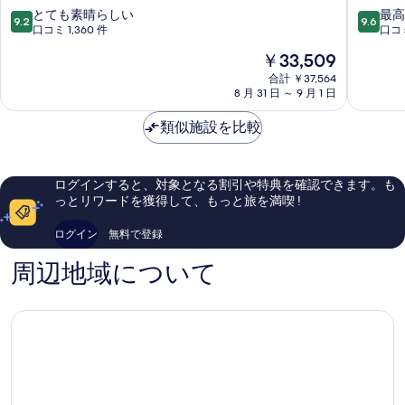
登
リ
10
10
とても素晴らしい
最高
9.2
9.6
別
ッ
段
段
口コミ 1,360 件
口コミ
温
セ
階
階
現
￥33,509
泉
ン
中
中
在
町
ホ
9.2、
9.6、
合計 ￥37,564
の
8 月 31 日 ～ 9 月 1 日
テ
と
最
料
ル
て
高
金
類似施設を比較
定
も
に
は
山
素
素
￥33,509
渓
晴
晴
定
ら
ら
ログインすると、対象となる割引や特典を確認できます。も
山
し
し
っとリワードを獲得して、もっと旅を満喫 !
渓
い、
い、
口
口
ログイン
無料で登録
コ
コ
ミ
ミ
周辺地域について
1,360
188
件
件
件
件
の
の
口
口
コ
コ
ミ
ミ