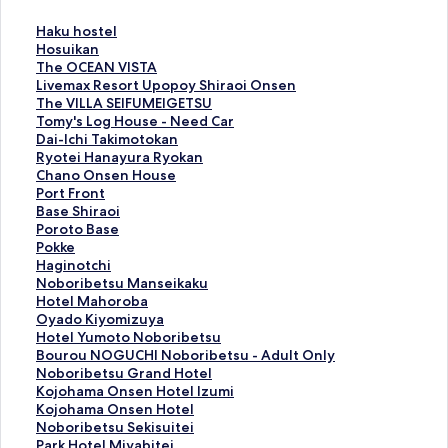
H
Haku hostel
a
H
Hosuikan
k
o
T
The OCEAN VISTA
u
s
h
L
Livemax Resort Upopoy Shiraoi Onsen
h
u
e
i
T
The VILLA SEIFUMEIGETSU
o
i
O
v
h
T
Tomy's Log House - Need Car
s
k
C
e
e
o
D
Dai-Ichi Takimotokan
t
a
E
m
V
m
a
R
Ryotei Hanayura Ryokan
e
n
A
a
I
y
i
y
C
Chano Onsen House
l
の
N
x
L
'
-
o
h
P
Port Front
の
ペ
V
R
L
s
I
t
a
o
B
Base Shiraoi
ペ
ー
I
e
A
L
c
e
n
r
a
P
Poroto Base
ー
ジ
S
s
S
o
h
i
o
t
s
o
P
Pokke
ジ
を
T
o
E
g
i
H
O
F
e
r
o
H
Haginotchi
を
開
A
r
I
H
T
a
n
r
S
o
k
a
N
Noboribetsu Manseikaku
開
く
の
t
F
o
a
n
s
o
h
t
k
g
o
H
Hotel Mahoroba
く
リ
ペ
U
U
u
k
a
e
n
i
o
e
i
b
o
O
Oyado Kiyomizuya
リ
ン
ー
p
M
s
i
y
n
t
r
B
の
n
o
t
y
H
Hotel Yumoto Noboribetsu
ン
ク
ジ
o
E
e
m
u
H
の
a
a
ペ
o
r
e
a
o
B
Bourou NOGUCHI Noboribetsu - Adult Only
ク
を
p
I
-
o
r
o
ペ
o
s
ー
t
i
l
d
t
o
N
Noboribetsu Grand Hotel
開
o
G
N
t
a
u
ー
i
e
ジ
c
b
M
o
e
u
o
K
Kojohama Onsen Hotel Izumi
く
y
E
e
o
R
s
ジ
の
の
を
h
e
a
K
l
r
b
o
K
Kojohama Onsen Hotel
リ
S
T
e
k
y
e
を
ペ
ペ
開
i
t
h
i
Y
o
o
j
o
N
Noboribetsu Sekisuitei
ン
h
S
d
a
o
の
開
ー
ー
く
の
s
o
y
u
u
r
o
j
o
P
Park Hotel Miyabitei