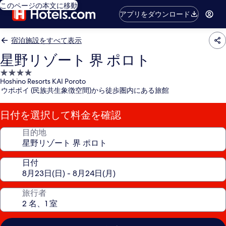
このページの本文に移動
アプリをダウンロード
宿泊施設をすべて表示
星野リゾート 界 ポロト
4.0
Hoshino Resorts KAI Poroto
つ
ウポポイ (民族共生象徴空間)から徒歩圏内にある旅館
星
宿
日付を選択して料金を確認
泊
施
目的地
設
日付
旅行者