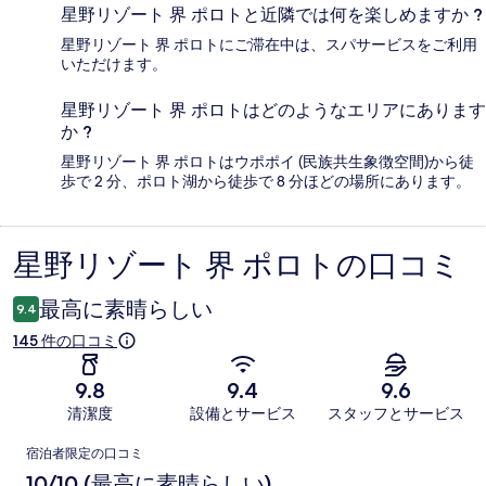
星野リゾート 界 ポロトと近隣では何を楽しめますか ?
星野リゾート 界 ポロトにご滞在中は、スパサービスをご利用
いただけます。
星野リゾート 界 ポロトはどのようなエリアにあります
か ?
星野リゾート 界 ポロトはウポポイ (民族共生象徴空間)から徒
歩で 2 分、ポロト湖から徒歩で 8 分ほどの場所にあります。
星野リゾート 界 ポロトの口コミ
口
コ
最高に素晴らしい
9.4
ミ
145 件の口コミ
9.8
9.4
9.6
清潔度
設備とサービス
スタッフとサービス
口
宿泊者限定の口コミ
コ
10/10 (最高に素晴らしい)