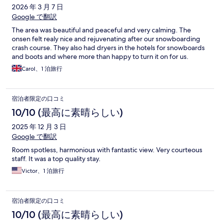
2026 年 3 月 7 日
Google で翻訳
The area was beautiful and peaceful and very calming. The
onsen felt realy nice and rejuvenating after our snowboarding
crash course. They also had dryers in the hotels for snowboards
and boots and where more than happy to turn it on for us.
Carol、1 泊旅行
宿泊者限定の口コミ
10/10 (最高に素晴らしい)
2025 年 12 月 3 日
Google で翻訳
Room spotless, harmonious with fantastic view. Very courteous
staff. It was a top quality stay.
Victor、1 泊旅行
宿泊者限定の口コミ
10/10 (最高に素晴らしい)