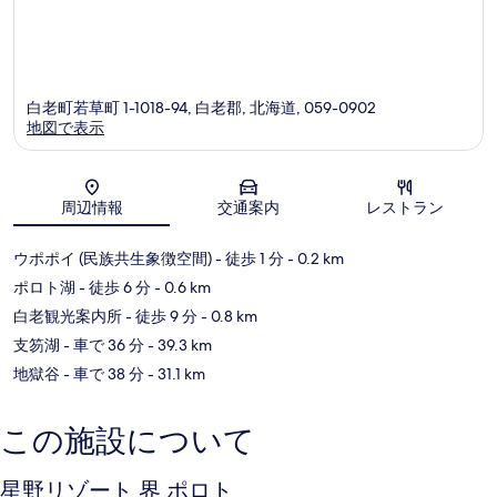
白老町若草町 1-1018-94, 白老郡, 北海道, 059-0902
地図で表示
地図
周辺情報
交通案内
レストラン
ウポポイ (民族共生象徴空間)
- 徒歩 1 分
- 0.2 km
ポロト湖
- 徒歩 6 分
- 0.6 km
白老観光案内所
- 徒歩 9 分
- 0.8 km
支笏湖
- 車で 36 分
- 39.3 km
地獄谷
- 車で 38 分
- 31.1 km
この施設について
星野リゾート 界 ポロト