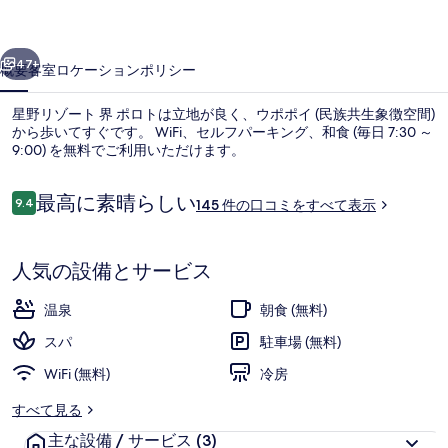
界
前へ
次へ
ポ
47+
概要
客室
ロケーション
ポリシー
ロ
星野リゾート 界 ポロトは立地が良く、ウポポイ (民族共生象徴空間)
ト
から歩いてすぐです。 WiFi、セルフパーキング、和食 (毎日 7:30 ～
9:00) を無料でご利用いただけます。
の
写
口
最高に素晴らしい
9.4
145 件の口コミをすべて表示
10段階中9.4
真
コ
ミ
ギ
人気の設備とサービス
温泉
ャ
温泉
朝食 (無料)
ラ
スパ
駐車場 (無料)
リ
WiFi (無料)
冷房
ー
すべて見る
主な設備 / サービス
(3)