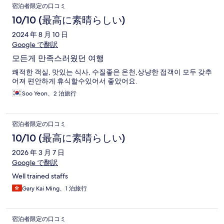
宿泊者限定の口コミ
10/10 (最高に素晴らしい)
2024 年 8 月 10 日
Google で翻訳
모든게 만족스러웠던 여행
쾌적한 객실, 맛있는 식사, 수질좋은 온천,상냥한 접객이 모두 갖추
어져 편안하게 휴식할수있어서 좋았어요.
Soo Yeon、2 泊旅行
宿泊者限定の口コミ
10/10 (最高に素晴らしい)
2026 年 3 月 7 日
Google で翻訳
Well trained staffs
Gary Kai Ming、1 泊旅行
宿泊者限定の口コミ