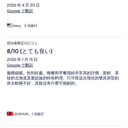
2026 年 4 月 20 日
Google で翻訳
.
Harry、2 泊旅行
宿泊者限定の口コミ
8/10 (とても良い)
2026 年 1 月 15 日
Google で翻訳
服務細膩、恰到好處。晚餐和早餐我給非常高的評價，新鮮、美
味的北海道及愛奴族的特色料理。只可惜這次我住的雙床房型的
床太軟睡不好，其餘沒有什麼可挑剔的。
SZUSHUN、1 泊旅行