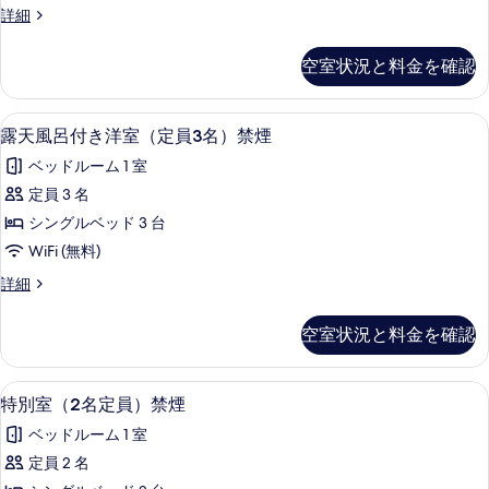
す
角
詳細
4
部
る
名）
屋
空室状況と料金を確認
洋
禁
室
煙
（定
露天風呂付き洋室（定員3名）禁煙 | ミニ
露
6
員
の
露天風呂付き洋室（定員3名）禁煙
天
4
す
ベッドルーム 1 室
名）
風
べ
禁
定員 3 名
呂
煙
て
シングルベッド 3 台
の
付
の
詳
WiFi (無料)
き
細
写
露
詳細
洋
天
真
室
風
を
空室状況と料金を確認
呂
（定
表
付
員
き
示
特別室（2名定員）禁煙 | ミニバー、セー
特
6
洋
特別室（2名定員）禁煙
3
す
別
室
名）
ベッドルーム 1 室
（定
る
室
禁
員
定員 2 名
（2
3