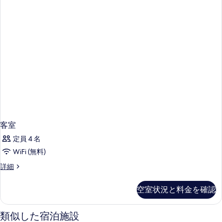
客室
定員 4 名
WiFi (無料)
客
詳細
室
の
空室状況と料金を確認
詳
細
類似した宿泊施設