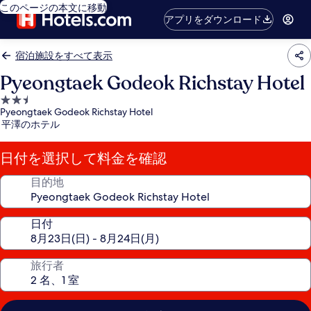
このページの本文に移動
アプリをダウンロード
宿泊施設をすべて表示
Pyeongtaek Godeok Richstay Hotel
2.5
Pyeongtaek Godeok Richstay Hotel
つ
平澤のホテル
星
宿
日付を選択して料金を確認
泊
施
目的地
設
日付
旅行者