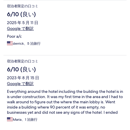
宿泊者限定の口コミ
6/10 (良い)
2025 年 5 月 11 日
Google で翻訳
Poor a/c
derrick、5 泊旅行
宿泊者限定の口コミ
6/10 (良い)
2023 年 8 月 15 日
Google で翻訳
Everything around the hotel including the building the hotel is in
is under construction. It was my first time in the area and I had to
walk around to figure out the where the main lobby is. Went
inside a building where 90 percent of it was empty, no
businesses yet and did not see any signs of the hotel. I ended
up walking through the underground parking since I can’t for
Maria、1 泊旅行
the life of me find the entrance. Had to take the elevator from
there to the 5th floor to check in. Room is really clean, looked