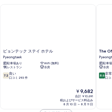
ピョンテック ステイ ホテル
The ON
ピ
The
ピョンテック ステイ ホテル
The O
ョ
ON
Pyeongtaek
Pyeong
ン
Pyeongt
駐車場あり
WiFi (無料)
駐車場 
テ
レストラン
冷房
冷房
ッ
ク
10
10
良い
非常
7.2
8.6
ス
段
段
口コミ 293 件
口コミ
テ
階
階
イ
中
中
現
￥9,682
ホ
7.2、
8.6、
在
テ
良
非
合計 ￥10,691
の
ル
い、
常
税およびサービス料込み
料
Pyeongtaek
8 月 10 日 ～ 8 月 11 日
口
に
金
コ
良