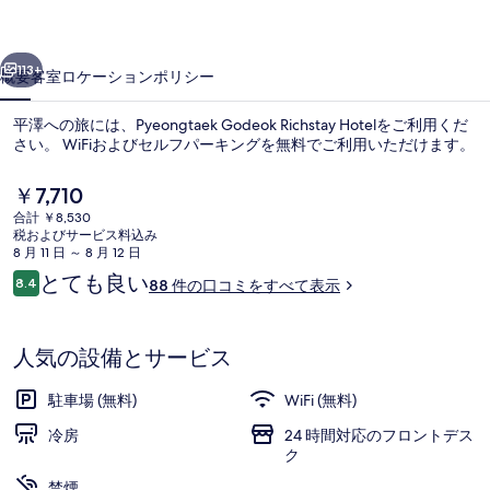
真
ギ
前へ
次へ
113+
概要
客室
ロケーション
ポリシー
ャ
ラ
平澤への旅には、Pyeongtaek Godeok Richstay Hotelをご利用くだ
さい。 WiFiおよびセルフパーキングを無料でご利用いただけます。
リ
ー
現
￥7,710
在
合計 ￥8,530
の
税およびサービス料込み
料
8 月 11 日 ～ 8 月 12 日
金
口
とても良い
8.4
88 件の口コミをすべて表示
は
10段階中8.4
コ
廊下
￥7,710
ミ
で
す
人気の設備とサービス
駐車場 (無料)
WiFi (無料)
冷房
24 時間対応のフロントデス
ク
禁煙