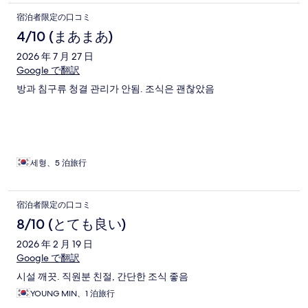
nice. The toilet door doesn’t stay close and had to jam
宿泊者限定の口コミ
something at the bottom for it to stay close, bidet doesn’t work,
the TV turns on but not connected to the cable, the AC was
4/10 (まあまあ)
weak and can’t be adjusted since it’s centrally controlled. Love
2026 年 7 月 27 日
how much toilettries they have available, comes with 3 bottles of
free water and a mini fridge. The room is small but very
Google で翻訳
functional.
방과 침구류 청결 관리가 안됨. 조식은 괜찮았음
세형、5 泊旅行
宿泊者限定の口コミ
8/10 (とても良い)
2026 年 2 月 19 日
Google で翻訳
시설 깨끗. 직원분 친절, 간단한 조식 좋음
YOUNG MIN、1 泊旅行