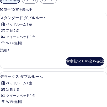
用
可
10 室中 10 室を表示中
能
スタンダード ダブルルーム | WiF
ス
9
スタンダード ダブルルーム
な
タ
客
ベッドルーム 1 室
ン
室
定員 2 名
ダ
の
クイーンベッド 1 台
ー
絞
WiFi (無料)
り
ド
ス
詳細
込
ダ
タ
み
ブ
ン
条
空室状況と料金を確認
ダ
ル
件
ー
ル
ド
デラックス ダブルルーム | WiFi
デ
10
ダ
デラックス ダブルルーム
ー
ラ
ブ
ム
ベッドルーム 1 室
ル
ッ
ル
の
定員 2 名
ク
ー
す
クイーンベッド 1 台
ム
ス
の
べ
WiFi (無料)
ダ
詳