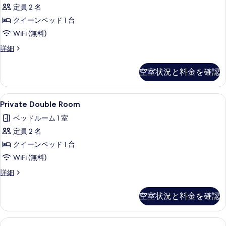
す
ー
す
定員 2 名
styler,air
る
ム
purifier,1PC
べ
クイーンベッド 1 台
の
の
詳
て
WiFi (無料)
細
す
の
Junior
詳細
suite
べ
写
with
て
空室状況と料金を確認
真
styler,air
の
purifier,1PC
を
の
写
Private
WiFi (無料)、客室ごとに異なる装
表
7
詳
Private Double Room
Double
真
細
示
ベッドルーム 1 室
Room
を
す
定員 2 名
の
表
る
クイーンベッド 1 台
す
示
WiFi (無料)
べ
す
て
Private
詳細
る
Double
の
Room
空室状況と料金を確認
写
の
詳
真
細
を