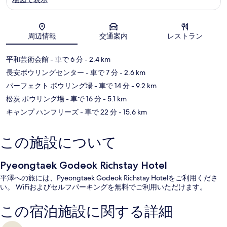
地図
周辺情報
交通案内
レストラン
平和芸術会館
- 車で 6 分
- 2.4 km
長安ボウリングセンター
- 車で 7 分
- 2.6 km
パーフェクト ボウリング場
- 車で 14 分
- 9.2 km
松炭 ボウリング場
- 車で 16 分
- 5.1 km
キャンプ ハンフリーズ
- 車で 22 分
- 15.6 km
この施設について
Pyeongtaek Godeok Richstay Hotel
平澤への旅には、Pyeongtaek Godeok Richstay Hotelをご利用くださ
い。 WiFiおよびセルフパーキングを無料でご利用いただけます。
この宿泊施設に関する詳細