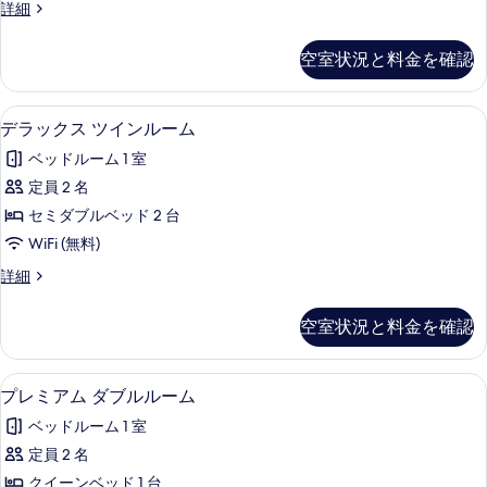
て
デ
詳細
細
ブ
ラ
の
ル
ッ
空室状況と料金を確認
写
ク
ル
ス
真
ー
ダ
デラックス ツインルーム | WiFi
デ
を
14
ブ
デラックス ツインルーム
ム
ラ
ル
表
の
ベッドルーム 1 室
ル
ッ
示
ー
す
定員 2 名
ク
す
ム
べ
セミダブルベッド 2 台
の
ス
る
詳
て
WiFi (無料)
ツ
細
の
デ
詳細
イ
ラ
写
ン
ッ
空室状況と料金を確認
真
ク
ル
ス
を
ー
ツ
プレミアム ダブルルーム | WiFi
プ
表
8
イ
プレミアム ダブルルーム
ム
レ
ン
示
の
ベッドルーム 1 室
ル
ミ
す
ー
す
定員 2 名
ア
る
ム
べ
クイーンベッド 1 台