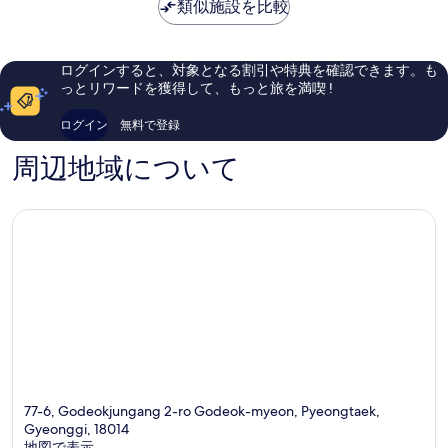
は
類似施設を比較
ミ
い、
￥9,682
293
口
件
コ
件
ミ
ログインすると、対象となる割引や特典を確認できます。も
の
102
っとリワードを獲得して、もっと旅を満喫 !
口
件
コ
件
ログイン
無料で登録
ミ
の
口
周辺地域について
コ
ミ
77-6, Godeokjungang 2-ro Godeok-myeon, Pyeongtaek,
Gyeonggi, 18014
地図で表示