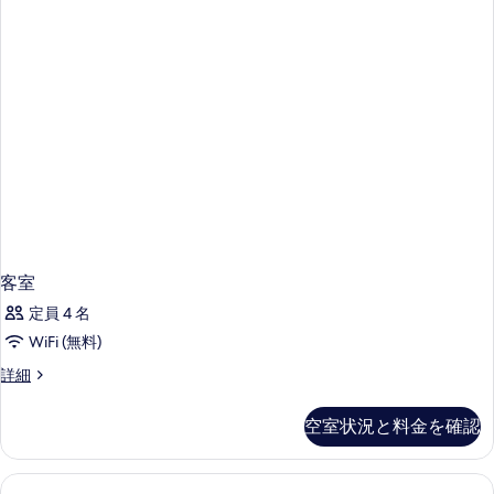
表
示
す
る
客室
定員 4 名
WiFi (無料)
客
詳細
室
の
空室状況と料金を確認
詳
細