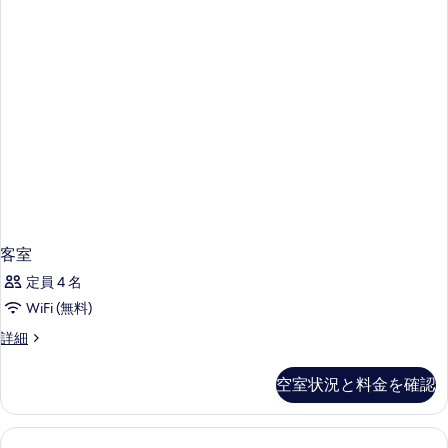
客室
定員 4 名
WiFi (無料)
客
詳細
室
の
空室状況と料金を確認
詳
細