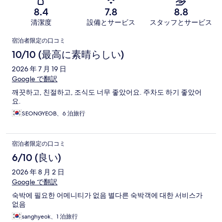
8.4
7.8
8.8
清潔度
設備とサービス
スタッフとサービス
口
宿泊者限定の口コミ
コ
10/10 (最高に素晴らしい)
ミ
2026 年 7 月 19 日
Google で翻訳
깨끗하고, 친절하고, 조식도 너무 좋았어요. 주차도 하기 좋았어
요.
SEONGYEOB、6 泊旅行
宿泊者限定の口コミ
6/10 (良い)
2026 年 8 月 2 日
Google で翻訳
숙박에 필요한 어메니티가 없음 별다른 숙박객에 대한 서비스가
없음
sanghyeok、1 泊旅行