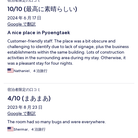
宿泊者限定の口コミ
10/10 (最高に素晴らしい)
2024 年 6 月 17 日
Google で翻訳
A nice place in Pyoengtaek
Customer-friendly staff. The place was a bit obscure and
challenging to identify due to lack of signage, plus the business
establishments within the same building. Lots of construction
activities in the surrounding area during my stay. Otherwise, it
was a pleasant stay for four nights.
Nathaniel、4 泊旅行
宿泊者限定の口コミ
4/10 (まあまあ)
2023 年 8 月 23 日
Google で翻訳
The room had so many bugs and were everywhere.
Shermar、4 泊旅行