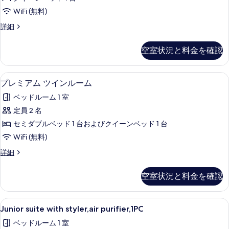
の
ム
詳
て
WiFi (無料)
ダ
細
の
プ
詳細
ブ
レ
写
ル
ミ
空室状況と料金を確認
真
ア
ル
ム
を
ー
ダ
プレミアム ツインルーム | WiFi
プ
表
13
ブ
プレミアム ツインルーム
ム
レ
ル
示
の
ベッドルーム 1 室
ル
ミ
す
ー
す
定員 2 名
ア
る
ム
べ
セミダブルベッド 1 台およびクイーンベッド 1 台
の
ム
詳
て
WiFi (無料)
ツ
細
の
プ
詳細
イ
レ
写
ン
ミ
空室状況と料金を確認
真
ア
ル
ム
を
ー
ツ
Junior
Junior suite with styler,ai
表
16
イ
Junior suite with styler,air purifier,1PC
ム
suite
ン
示
の
ベッドルーム 1 室
ル
with