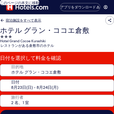
このページの本文に移動
アプリをダウンロード
宿泊施設をすべて表示
ホテル グラン・ココエ倉敷
3.0
Hotel Grand Cocoe Kurashiki
つ
レストランがある倉敷市のホテル
星
宿
日付を選択して料金を確認
泊
施
目的地
設
日付
旅行者