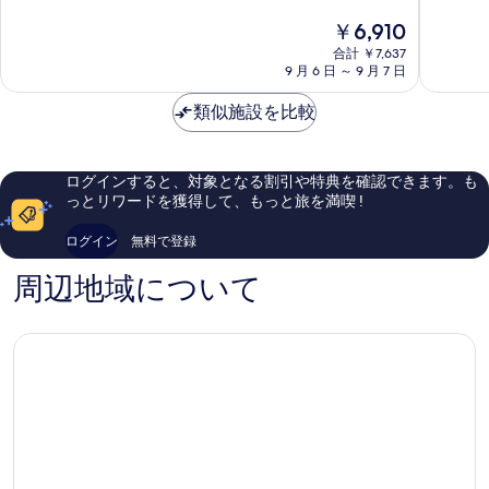
表
テ
テ
中
中
現
￥6,910
ル
ル
示
8.2、
9.2、
在
＆
合計 ￥7,637
倉
と
と
す
の
9 月 6 日 ～ 9 月 7 日
ス
敷
て
て
料
る
パ
倉
も
も
金
類似施設を比較
倉
敷
良
素
は
敷
市
い、
晴
￥6,910
倉
口
ら
敷
コ
し
ログインすると、対象となる割引や特典を確認できます。も
市
ミ
い、
っとリワードを獲得して、もっと旅を満喫 !
1,005
口
件
コ
ログイン
無料で登録
件
ミ
の
796
周辺地域について
口
件
コ
件
ミ
の
口
コ
ミ