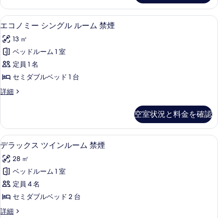
の
ー
す
す
ム
エコノミー シングル ルーム 禁煙 | 
エ
る
5
禁
エコノミー シングル ルーム 禁煙
べ
コ
煙
て
13 ㎡
の
ノ
詳
の
ベッドルーム 1 室
ミ
細
写
定員 1 名
ー
真
セミダブルベッド 1 台
シ
を
エ
詳細
ン
コ
表
グ
ノ
空室状況と料金を確認
示
ミ
ル
ー
す
ル
シ
セーフティボックス (室内)、デスク、
デ
る
5
ン
デラックス ツインルーム 禁煙
ー
ラ
グ
ム
28 ㎡
ル
ッ
ル
禁
ベッドルーム 1 室
ク
ー
煙
定員 4 名
ム
ス
禁
の
セミダブルベッド 2 台
ツ
煙
す
デ
詳細
の
イ