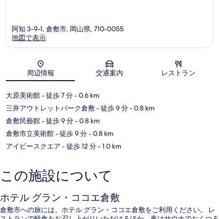
阿知 3-9-1, 倉敷市, 岡山県, 710-0055
地図で表示
地図
周辺情報
交通案内
レストラン
大原美術館
- 徒歩 7 分
- 0.6 km
三井アウトレットパーク倉敷
- 徒歩 9 分
- 0.8 km
倉敷民藝館
- 徒歩 9 分
- 0.8 km
倉敷市立美術館
- 徒歩 9 分
- 0.8 km
アイビースクエア
- 徒歩 12 分
- 1.0 km
この施設について
ホテル グラン・ココエ倉敷
倉敷市への旅には、ホテル グラン・ココエ倉敷をご利用ください。 レ
ストランで軽食をお召し上がりいただけるほか、夜はサウナでおくつろ