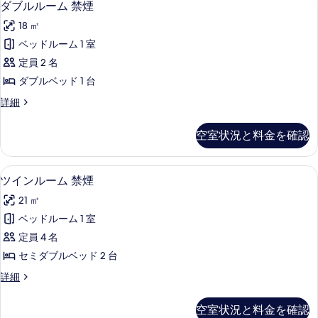
ッ
5
ム
ダブルルーム 禁煙
す
２
の
ブ
禁
ド
台
べ
18 ㎡
す
煙
の
ル
×
の
て
ベッドルーム 1 室
べ
詳
２
ル
詳
細
の
定員 2 名
て
細
台
ー
写
ダブルベッド 1 台
の
の
ム
真
写
ダ
詳細
す
禁
ブ
を
真
べ
煙
ル
空室状況と料金を確認
表
を
ル
て
の
ー
示
表
の
す
ム
セーフティボックス (室内)、デスク、
ツ
す
示
5
禁
ツインルーム 禁煙
写
べ
イ
煙
る
す
真
て
21 ㎡
の
ン
る
詳
を
の
ベッドルーム 1 室
ル
細
表
写
定員 4 名
ー
示
真
セミダブルベッド 2 台
ム
す
を
ツ
詳細
禁
イ
る
表
煙
ン
空室状況と料金を確認
示
ル