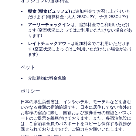
オプションの追加料金
朝食 (朝食ビュッフェ)
は追加料金でお召し上がりいた
だけます (概算料金 : 大人 2530 JPY、子供 2530 JPY)
アーリーチェックイン
は、追加料金でご利用いただけ
ます (空室状況によってはご利用いただけない場合があ
ります)
レイトチェックアウト
は追加料金でご利用いただけま
す (空室状況によってはご利用いただけない場合があり
ます)
ペット
介助動物は料金免除
ポリシー
日本の厚生労働省は、インやホテル、モーテルなどを含む
いかなる種類の宿泊施設でも、日本に​居住してない海外の
お客様の宿泊に際し、国籍および旅券番号の確認とパスポ
ートのご提示を義務付け​ております。また、各宿泊施設に
は、ご宿泊者全員のパスポートをコピーし保存する義務が
課せられておりますの​で、ご協力をお願いいたします。