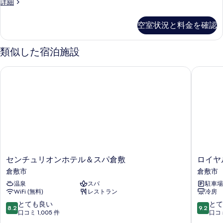
の
ス
詳細
シ
る
煙
ー
す
の
ン
ペ
空室状況と料金を確認
べ
詳
リ
グ
細
ア
て
ル
シ
類似した宿泊施設
の
ン
ル
グ
写
センチュリオンホテル＆スパ倉敷
ロイヤル
ー
ル
真
ル
ム
を
ー
禁
ム
表
禁
煙
示
煙
の
の
す
す
詳
る
細
べ
セ
ロ
センチュリオンホテル＆スパ倉敷
ロイヤ
て
ン
イ
倉敷市
倉敷市
の
チ
ヤ
温泉
スパ
駐車場
ュ
ル
写
WiFi (無料)
レストラン
冷房
リ
パ
真
オ
ー
10
10
とても良い
とて
8.2
9.2
ン
ク
段
段
口コミ 1,005 件
口コミ
を
ホ
ホ
階
階