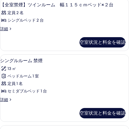
セーフティボックス (室内)、デスク、
【全
ｃ
1
ノ
【全室禁煙】ツインルーム 幅１１５ｃｍベッド×２台
ベ
ー
室
ミ
ｍ
ッ
シ
定員 2 名
ー
ド
禁
ベ
シ
ン
シングルベッド 2 台
の
煙】
ッ
ン
詳
グ
【全
詳細
グ
細
ツ
ド
室
ル
ル
イ
禁
の
ル
空室状況と料金を確認
ル
煙】
ー
ン
す
ツ
ー
ム
ル
べ
イ
幅
シングルルーム 禁煙 | セーフティボッ
シ
ム
5
ン
シングルルーム 禁煙
１
ー
て
ン
ル
幅
１
ム
13 ㎡
の
ー
５
グ
１
ム
幅
ベッドルーム 1 室
ｃ
写
ル
１
幅
ｍ
１
定員 1 名
真
１
ベ
ル
５
１
１
セミダブルベッド 1 台
を
ッ
ー
ｃ
５
ド
５
表
シ
詳細
ｃ
ム
の
ｍ
ン
ｃ
ｍ
示
詳
禁
グ
ベ
ベ
細
空室状況と料金を確認
ｍ
す
ル
ッ
煙
ッ
ル
ベ
る
ド
の
ド
ー
×
セーフティボックス (室内)、デスク、
ダ