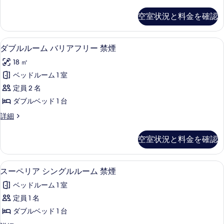
ラ
べ
詳
ン
ッ
細
空室状況と料金を確認
て
ク
ル
ス
の
ー
ツ
ダブルルーム バリアフリー 禁煙 | セ
ダ
写
5
イ
ダブルルーム バリアフリー 禁煙
ム
ブ
ン
真
禁
18 ㎡
ル
ル
を
ー
煙
ベッドルーム 1 室
ル
表
ム
の
定員 2 名
禁
ー
示
煙
す
ダブルベッド 1 台
ム
す
の
べ
ダ
詳細
詳
バ
る
ブ
て
細
リ
ル
空室状況と料金を確認
の
ル
ア
ー
写
フ
ム
スーペリア シングルルーム 禁煙 | セ
ス
真
5
バ
スーペリア シングルルーム 禁煙
リ
ー
リ
を
ー
ベッドルーム 1 室
ア
ペ
表
フ
禁
定員 1 名
リ
示
リ
煙
ダブルベッド 1 台
ー
ア
す
禁