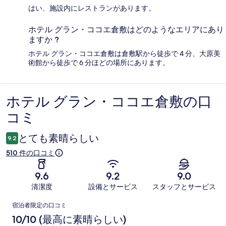
はい、施設内にレストランがあります。
ホテル グラン・ココエ倉敷はどのようなエリアにあり
ますか ?
ホテル グラン・ココエ倉敷は倉敷駅から徒歩で 4 分、大原美
術館から徒歩で 6 分ほどの場所にあります。
ホテル グラン・ココエ倉敷の口
口
コミ
コ
ミ
とても素晴らしい
9.2
510 件の口コミ
9.6
9.2
9.0
清潔度
設備とサービス
スタッフとサービス
口
宿泊者限定の口コミ
コ
10/10 (最高に素晴らしい)