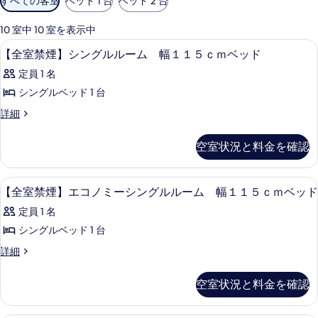
すべての客室
ベッド 1 台
ベッド 2 台
用
可
10 室中 10 室を表示中
能
セーフティボックス (室内)、デスク、
【全
1
【全室禁煙】シングルルーム 幅１１５ｃｍベッド
な
室
客
定員 1 名
禁
室
シングルベッド 1 台
煙】
の
【全
詳細
シ
絞
室
り
ン
禁
空室状況と料金を確認
込
煙】
グ
シ
み
ル
ン
条
セーフティボックス (室内)、デスク、
【全
1
グ
【全室禁煙】エコノミーシングルルーム 幅１１５ｃｍベッド
ル
件
室
ル
ー
定員 1 名
ル
禁
ー
ム
シングルベッド 1 台
煙】
ム
幅
【全
詳細
幅
エ
室
１
１
コ
禁
１
空室状況と料金を確認
１
煙】
５
ノ
エ
５
ｃ
ミ
コ
ｍ