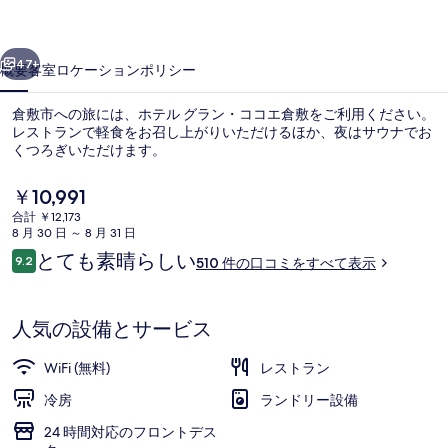
コ
前へ
次へ
コ
47+
概要
客室
ロケーション
ポリシー
エ
倉敷市への旅には、ホテル グラン・ココエ倉敷をご利用ください。
倉
レストランで軽食をお召し上がりいただけるほか、夜はサウナでお
くつろぎいただけます。
敷
の
現
￥10,991
在
写
合計 ￥12,173
の
8 月 30 日 ～ 8 月 31 日
料
真
口
とても素晴らしい
9.2
510 件の口コミをすべて表示
金
10段階中9.2
コ
フロント
ギ
は
ミ
￥10,991
ャ
で
人気の設備とサービス
す
ラ
WiFi (無料)
レストラン
リ
冷房
ランドリー設備
ー
24 時間対応のフロントデス