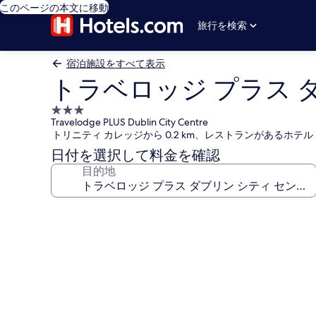
このページの本文に移動
旅行を検索
宿泊施設をすべて表示
トラベロッジ プラス 
3.0
Travelodge PLUS Dublin City Centre
つ
トリニティ カレッジから 0.2 km、レストランがあるホテル
星
日付を選択して料金を確認
宿
目的地
泊
施
設
ト
ラ
ベ
ロ
ッ