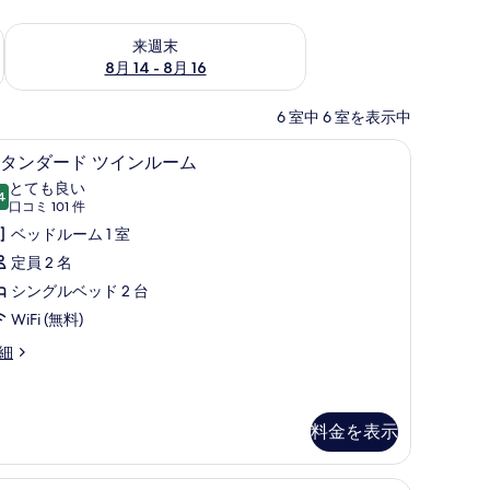
ェック
来週末 8月 14 - 8月 16 の空室状況をチェック
来週末
8月 14 - 8月 16
6 室中 6 室を表示中
設備、アイロン / アイロン台、WiFi (無料)
スタンダード ツインルーム | デスク、防音設備、
ス
1
タンダード ツインルーム
タ
とても良い
4
10 点中 8.4
ン
(口
口コミ 101 件
コ
ダ
ベッドルーム 1 室
ミ
ー
定員 2 名
101
ド
シングルベッド 2 台
件)
ツ
WiFi (無料)
イ
細
ン
ル
料金を表示
ー
ム