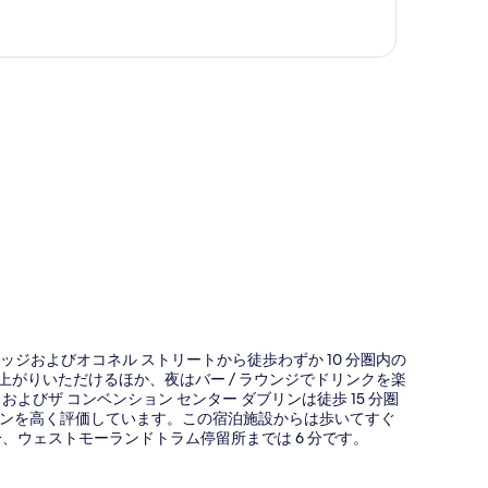
図
レッジおよびオコネル ストリートから徒歩わずか 10 分圏内の
上がりいただけるほか、夜はバー / ラウンジでドリンクを楽
びザ コンベンション センター ダブリンは徒歩 15 分圏
ンを高く評価しています。この宿泊施設からは歩いてすぐ
分、ウェストモーランドトラム停留所までは 6 分です。