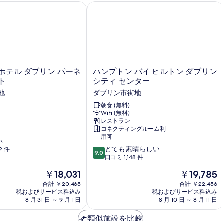
テル ダブリン パーネル ストリート
ハンプトン バイ ヒルトン ダブリン 
ハ
ホテル ダブリン パーネ
ハンプトン バイ ヒルトン ダブリン
ン
ト
シティ センター
プ
地
ダブリン市街地
ト
ン
朝食 (無料)
WiFi (無料)
バ
レストラン
イ
コネクティングルーム利
ヒ
用可
い
ル
10
とても素晴らしい
2 件
ト
9.0
段
口コミ 1,148 件
ン
階
ダ
現
現
￥18,031
￥19,785
中
ブ
在
在
9.0、
合計 ￥20,465
合計 ￥22,456
リ
の
の
税およびサービス料込み
税およびサービス料込み
と
ン
料
料
8 月 31 日 ～ 9 月 1 日
8 月 10 日 ～ 8 月 11 日
て
シ
金
金
も
テ
は
は
類似施設を比較
素
ィ