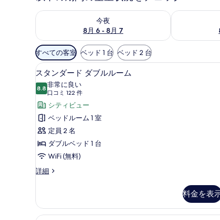
今夜 8月 6 - 8月 7 の空室状況をチェック
明日 8月 7 
今夜
8月 6 - 8月 7
利
すべての客室
ベッド 1 台
ベッド 2 台
用
スタンダード ダブルルーム | デ
ス
可
2
スタンダード ダブルルーム
タ
能
非常に良い
8.8
な
10 点中 8.8
ン
(口
口コミ 122 件
客
コ
ダ
シティビュー
室
ミ
ー
ベッドルーム 1 室
の
122
ド
定員 2 名
絞
件)
ダ
ダブルベッド 1 台
り
ブ
WiFi (無料)
込
み
ル
ス
詳細
条
タ
ル
ン
件
料金を表
ー
ダ
ー
ム
ド