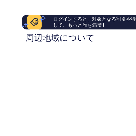
￥18,492
ら
口
ダ
リ
し
コ
ブ
ー
い、
ミ
リ
ト
ログインすると、対象となる割引や特
口
1,002
ン
ダ
して、もっと旅を満喫 !
コ
件
市
ブ
ミ
件
街
リ
周辺地域について
3,180
の
地
ン
件
口
市
件
コ
街
の
ミ
地
口
コ
ミ