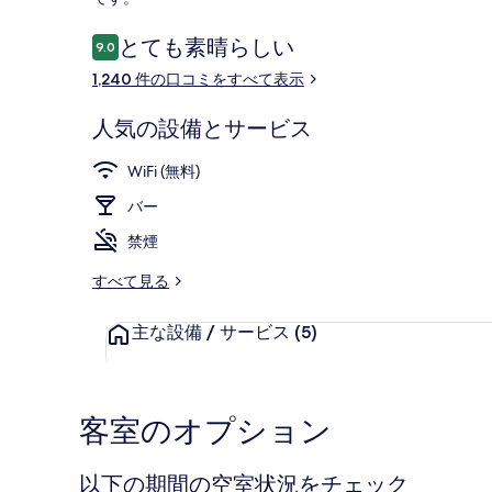
ー
口
とても素晴らしい
の
9.0
10段階中9.0
コ
1,240 件の口コミをすべて表示
写
レストラン
ミ
真
人気の設備とサービス
ギ
WiFi (無料)
ャ
バー
ラ
禁煙
リ
すべて見る
ー
主な設備 / サービス
(5)
客室のオプション
以下の期間の空室状況をチェック