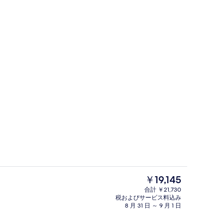
ロビー
現
￥19,145
在
合計 ￥21,730
の
税およびサービス料込み
)
テラス / パティオ
料
8 月 31 日 ～ 9 月 1 日
金
は