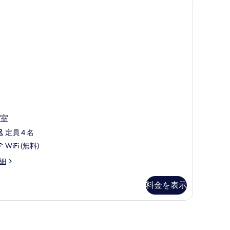
の
す
べ
て
の
写
真
を
表
室
示
定員 4 名
す
WiFi (無料)
る
細
料金を表示