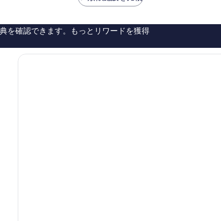
￥18,031
￥19,785
晴
セ
ら
ン
し
タ
典を確認できます。もっとリワードを獲得
い、
ー
口
ダ
コ
ブ
ミ
リ
1,148
ン
件
市
件
街
の
地
口
コ
ミ