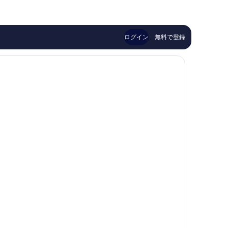
￥22,279
晴
い、
ン
ダ
ら
口
市
ブ
し
コ
街
リ
い、
ミ
地
ン
ログイン
無料で登録
口
1,610
市
コ
件
街
ミ
件
地
4,061
の
件
口
件
コ
の
ミ
口
コ
ミ