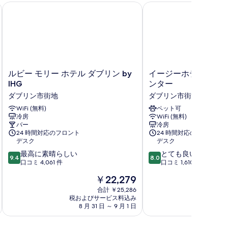
シティ センター
ルビー モリー ホテル ダブリン by IHG
イージーホテル ダブリ
ル
イ
ルビー モリー ホテル ダブリン by
イージーホテル ダブリ
ビ
ー
IHG
ンター
ー
ジ
ダブリン市街地
ダブリン市街地
モ
ー
リ
WiFi (無料)
ホ
ペット可
冷房
WiFi (無料)
ー
テ
バー
冷房
ホ
ル
24 時間対応のフロント
24 時間対応のフロント
テ
ダ
デスク
デスク
ル
ブ
10
10
最高に素晴らしい
とても良い
ダ
リ
9.4
8.0
段
段
口コミ 4,061 件
口コミ 1,610 件
ブ
ン
階
階
リ
シ
現
￥22,279
中
中
ン
テ
在
9.4、
8.0、
合計 ￥25,286
by
ィ
の
税およびサービス料込み
税およ
最
と
IHG
セ
料
8 月 31 日 ～ 9 月 1 日
8 月
高
て
ダ
ン
金
に
も
ブ
タ
は
素
良
リ
ー