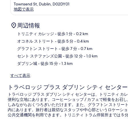
Townsend St, Dublin, D02DY01
地図で表示
周辺情報
トリニティ カレッジ
- 徒歩 1 分
- 0.2 km
オコネル ストリート
- 徒歩 5 分
- 0.4 km
地
グラフトン ストリート
- 徒歩 7 分
- 0.7 km
セント ステファンズ公園
- 徒歩 12 分
- 1.0 km
ダブリン城
- 徒歩 15 分
- 1.3 km
すべて表示
トラベロッジ プラス ダブリン シティ センター
トラベロッジ プラス ダブリン シティ センターは、トリニティ カ
便利な立地にあります。コーヒーショップ / カフェで軽食をお召し
しみながらおくつろぎいただけます。また、グラフトン ストリートおよ
内にあります。旅行者は親切なスタッフや中心部というロケーショ
公共交通機関を利用できます。トリニティ トラム停留所までは 5 