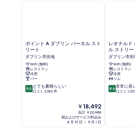
ポイント A ダブリン パーネル ストリート
レオナルド ホ
ポ
レ
ポイント A ダブリン パーネル スト
レオナルド 
イ
オ
リート
ル ストリー
ン
ナ
ダブリン市街地
ダブリン市街
ト
ル
A
WiFi (無料)
ド
WiFi (無料)
レストラン
レストラン
ダ
ホ
冷房
冷房
ブ
テ
バー
ジム
リ
ル
10
10
ン
とても素晴らしい
ダ
非常に良
9.0
8.6
段
段
パ
口コミ 3,180 件
ブ
口コミ 1,00
階
階
ー
リ
中
中
ネ
ン
現
￥18,492
9.0、
8.6、
ル
パ
在
合計 ￥20,988
と
非
ス
ー
の
税およびサービス料込み
て
常
ト
ネ
料
8 月 31 日 ～ 9 月 1 日
も
に
リ
ル
金
素
良
ー
ス
は
晴
い、
ト
ト