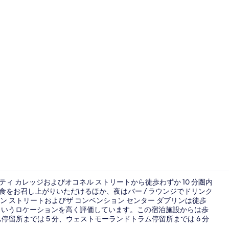
外観
ティ カレッジおよびオコネル ストリートから徒歩わずか 10 分圏内
食をお召し上がりいただけるほか、夜はバー / ラウンジでドリンク
 ストリートおよびザ コンベンション センター ダブリンは徒歩
バー (施設内
部というロケーションを高く評価しています。この宿泊施設からは歩
留所までは 5 分、ウェストモーランドトラム停留所までは 6 分