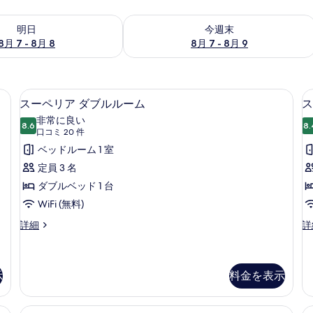
- 8月 8 の空室状況をチェック
今週末 8月 7 - 8月 9 の空室状況をチ
明日
今週末
8月 7 - 8月 8
8月 7 - 8月 9
スク、防音設備、アイロン / アイロン台、WiFi (無料)
スーペリア ダブルルーム | デスク、防音
ス
3
スーペリア ダブルルーム
ス
ー
非常に良い
8.6
8.
10 点中 8.6
ペ
(口
口コミ 20 件
コ
リ
ベッドルーム 1 室
ミ
ア
定員 3 名
20
ダ
ダブルベッド 1 台
件)
ブ
WiFi (無料)
ル
ス
ス
詳細
詳
ー
タ
ル
ペ
ン
ー
リ
ダ
ア
ー
示
料金を表示
ム
ダ
ド
の
ブ
ツ
ル
イ