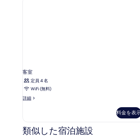
の
ダ
ブ
す
ル
べ
ル
て
ー
ム
の
の
写
詳
細
真
を
表
客室
示
定員 4 名
す
WiFi (無料)
る
客
詳細
室
の
料金を表
詳
細
類似した宿泊施設