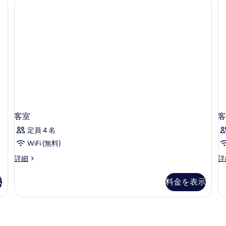
す
ル
ン
べ
ー
ル
て
ム
ー
の
ム
の
詳
の
写
細
詳
細
真
を
表
示
客室
客
す
定員 4 名
る
WiFi (無料)
客
客
詳細
詳
室
室
の
の
示
料金を表示
詳
詳
細
細