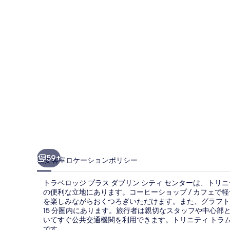
ジ
プ
ラ
ス
ダ
ブ
リ
ン
シ
テ
59+
概要
客室
ロケーション
ポリシー
ィ
トラベロッジ プラス ダブリン シティ センターは、トリニ
セ
の便利な立地にあります。コーヒーショップ / カフェで軽
を楽しみながらおくつろぎいただけます。また、グラフトン
ン
15 分圏内にあります。旅行者は親切なスタッフや中心
タ
いてすぐ公共交通機関を利用できます。トリニティ トラム停
です。