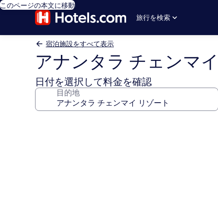
このページの本文に移動
旅行を検索
宿泊施設をすべて表示
アナンタラ チェンマイ
日付を選択して料金を確認
目的地
ア
ナ
ン
タ
ラ
チ
ェ