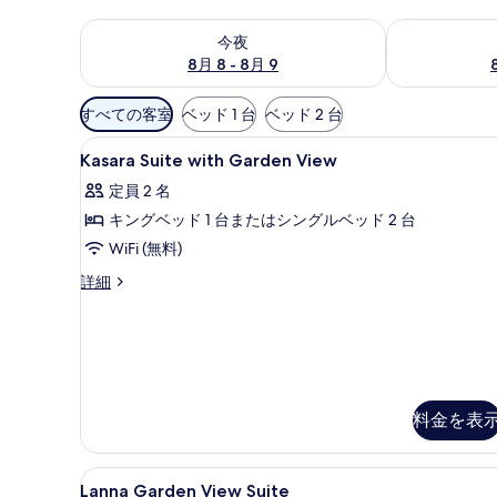
今夜 8月 8 - 8月 9 の空室状況をチェック
明日 8月 9 
今夜
8月 8 - 8月 9
利
すべての客室
ベッド 1 台
ベッド 2 台
用
Kasara
高級寝具、ミニバー、セーフティ
可
6
Kasara Suite with Garden View
Suite
能
定員 2 名
with
な
キングベッド 1 台またはシングルベッド 2 台
Garden
客
View
WiFi (無料)
室
の
の
Kasara
詳細
絞
Suite
す
with
り
べ
Garden
込
て
View
み
の
の
条
詳
写
料金を表
細
件
真
を
Lanna
Lanna Garden View S
6
Lanna Garden View Suite