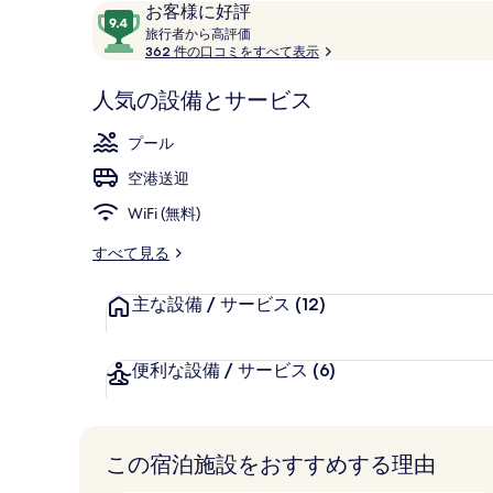
口
10
お客様に好評
ー
Lanna Po
コ
旅
段
旅行者から高評価
行
362 件の口コミをすべて表示
ミ
階
者
中
か
人気の設備とサービス
9.4、
ら
お
高
プール
評
客
価
空港送迎
様
に
WiFi (無料)
好
評
すべて見る
件
の
主な設備 / サービス
(12)
口
コ
便利な設備 / サービス
(6)
ミ
この宿泊施設をおすすめする理由