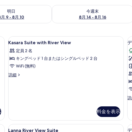
- 8月 10 の空室状況をチェック
今週末 8月 14 - 8月 16 の空室状況を
明日
今週末
8月 9 - 8月 10
8月 14 - 8月 16
ボックス (室内)、デスク
Kasara
高級寝具、ミニバー、セーフティボック
12
Kasara Suite with River View
デ
Suite
定員 2 名
with
キングベッド 1 台またはシングルベッド 2 台
River
View
WiFi (無料)
の
Kasara
詳細
Suite
す
with
べ
River
て
View
デ
詳
の
ラ
の
詳
ッ
写
示
料金を表示
細
ク
真
ス
ル
uite | 高級寝具、ミニバー、セーフティボックス (室内)、デスク
を
Lanna
Lanna River View Suite |
6
ー
Lanna River View Suite
デ