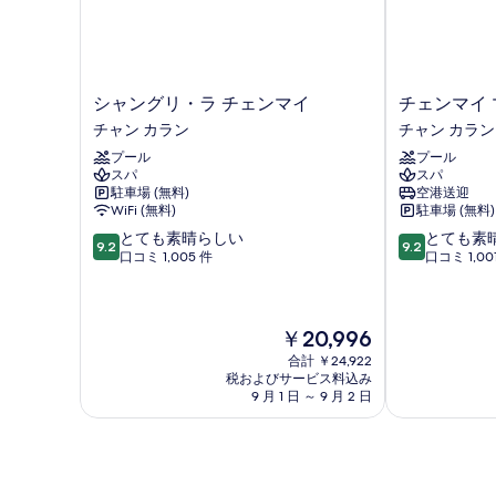
表
示
す
シ
チ
シャングリ・ラ チェンマイ
る
ャ
ェ
チャン カラン
チャン カラン
ン
ン
プール
プール
グ
マ
スパ
スパ
リ・
イ
駐車場 (無料)
空港送迎
ラ
マ
WiFi (無料)
駐車場 (無料)
チ
リ
10
10
とても素晴らしい
とても素
ェ
オ
9.2
9.2
段
段
口コミ 1,005 件
口コミ 1,00
ン
ッ
階
階
マ
ト
中
中
イ
ホ
9.2、
9.2、
チ
テ
現
￥20,996
と
と
ャ
ル
在
て
て
ン
チ
合計 ￥24,922
の
も
も
カ
税およびサービス料込み
ャ
料
素
素
9 月 1 日 ～ 9 月 2 日
ラ
ン
金
晴
晴
ン
カ
は
ら
ら
ラ
￥20,996
し
し
ン
い、
い、
口
口