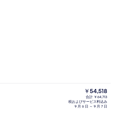
Lanna Garden View Suite 
る動画 - Aïcha Dos Prazeres が投稿
現
￥54,518
在
合計 ￥64,713
の
税およびサービス料込み
レストラン
料
9 月 6 日 ～ 9 月 7 日
金
は
￥54,518
で