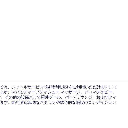
クリエイターによ
トでは、シャトルサービス (24 時間対応) をご利用いただけます。コ
るほか、スパでディープティシュー マッサージ、アロマテラピー、
。その他の設備として屋外プール、バー / ラウンジ、およびフィ
廊下
ます。旅行者は親切なスタッフや総合的な施設のコンディション