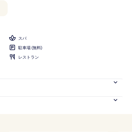
ol Suite | 高級寝具、ミニバー、セーフティボックス (室内)、デスク
スパ
駐車場 (無料)
レストラン