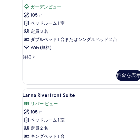
Garden
表
ガーデンビュー
View
示
105 ㎡
Suite
す
の
ベッドルーム 1 室
る
す
定員 3 名
べ
ダブルベッド 1 台またはシングルベッド 2 台
て
WiFi (無料)
の
Lanna
詳細
Garden
写
View
真
Suite
料金を表
の
を
詳
表
細
Lanna
Lanna Riverfront Sui
6
Lanna Riverfront Suite
示
Riverfront
リバー ビュー
す
Suite
105 ㎡
る
の
ベッドルーム 1 室
す
定員 2 名
べ
キングベッド 1 台
て