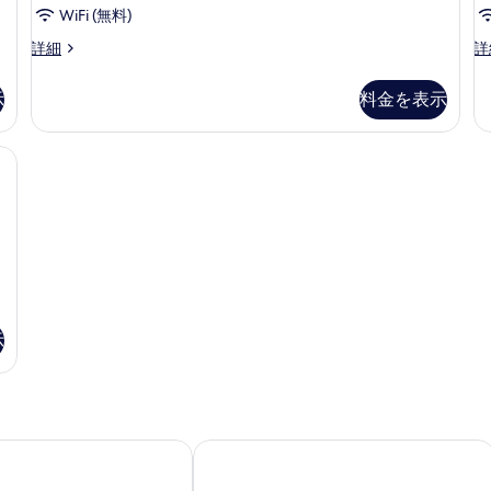
WiFi (無料)
詳
の
細
写
Lanna
La
詳細
詳
Pool
G
真
Suite
Te
示
料金を表示
を
の
Su
詳
の
表
細
詳
ボックス (室内)、デスク
示
細
す
る
示
リオット ホテル
メリア チェンマイ