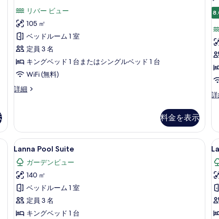
River
表
ム
リバー ビュー
View
ガ
8.
示
ー
105 ㎡
Suite
す
デ
の
ベッドルーム 1 室
ン
る
ビ
す
定員 3 名
ュ
べ
キングベッド 1 台またはシングルベッド 1 台
ー
て
WiFi (無料)
の
詳
の
Lanna
詳細
細
デ
詳
River
写
ラ
View
ッ
真
Suite
示
料金を表示
ク
の
を
ス
詳
表
ル
細
te | 高級寝具、ミニバー、セーフティボックス (室内)、デスク
Lanna
Lanna Pool Suite | 高級寝具
L
5
ー
Lanna Pool Suite
L
示
Pool
G
ム
ガーデンビュー
す
Suite
リ
T
バ
140 ㎡
る
S
の
ー
ベッドルーム 1 室
す
ビ
ュ
定員 3 名
べ
ー
キングベッド 1 台
て
の