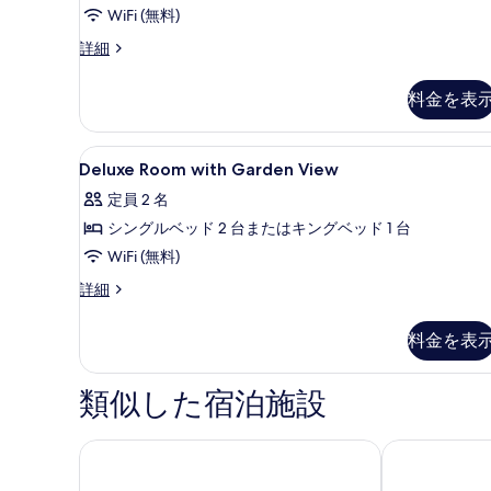
WiFi (無料)
の
写
Lanna
詳細
Riverfront
真
Suite
料金を表
を
の
詳
表
細
Deluxe
高級寝具、ミニバー、セーフティ
示
6
Deluxe Room with Garden View
Room
す
定員 2 名
with
る
シングルベッド 2 台またはキングベッド 1 台
Garden
View
WiFi (無料)
の
Deluxe
詳細
Room
す
with
べ
料金を表
Garden
て
View
の
類似した宿泊施設
の
詳
写
細
シャングリ・ラ チェンマイ
チェンマイ マ
真
を