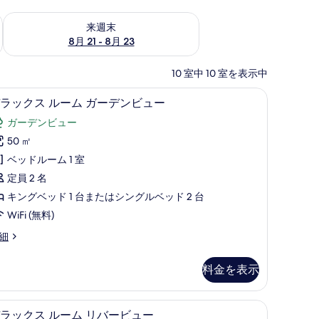
チェック
来週末 8月 21 - 8月 23 の空室状況をチェック
来週末
8月 21 - 8月 23
10 室中 10 室を表示中
ス (室内)、デスク
デラックス ルーム ガーデンビュー | 高級寝
デ
7
ラックス ルーム ガーデンビュー
ラ
ガーデンビュー
ッ
50 ㎡
ク
ベッドルーム 1 室
ス
定員 2 名
ル
キングベッド 1 台またはシングルベッド 2 台
ー
WiFi (無料)
ム
細
ガ
ー
料金を表示
デ
ン
 高級寝具、ミニバー、セーフティボックス (室内)、デスク
デラックス ルーム リバービュー | 高級寝具
デ
6
ラックス ルーム リバービュー
ビ