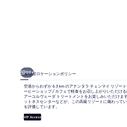
ン
マ
イ
リ
ゾ
ー
ト
の
99+
概要
客室
ロケーション
ポリシー
写
空港からわずか 6.3 km のアナンタラ チェンマイ リゾー
真
ーヒーショップ / カフェで軽食をお召し上がりいただけ
アーユルヴェーダ トリートメントをお楽しみいただけます
ギ
ットネスセンターなどが、この高級リゾートに備わってい
ャ
を評価しています。
ラ
VIP Access
リ