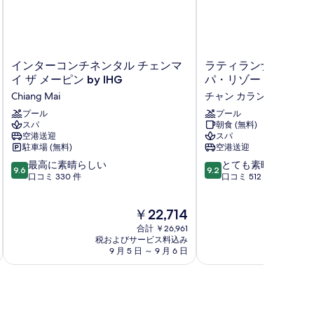
イ
ラ
インターコンチネンタル チェンマ
ラティランナ・リバ
ン
テ
イ ザ メーピン by IHG
パ・リゾート
タ
ィ
Chiang Mai
チャン カラン
ー
ラ
コ
プール
ン
プール
スパ
朝食 (無料)
ン
ナ・
空港送迎
スパ
チ
リ
駐車場 (無料)
空港送迎
ネ
バ
10
10
ン
最高に素晴らしい
ー
とても素晴らしい
9.6
9.2
段
段
タ
口コミ 330 件
サ
口コミ 512 件
階
階
ル
イ
中
中
チ
ド・
現
￥22,714
9.6、
9.2、
ェ
ス
在
最
と
ン
パ・
合計 ￥26,961
の
高
て
マ
税およびサービス料込み
リ
税およ
料
9 月 5 日 ～ 9 月 6 日
8 月
に
も
イ
ゾ
金
素
素
ザ
ー
は
晴
晴
メ
ト
￥22,714
ら
ら
ー
チ
し
し
ピ
ャ