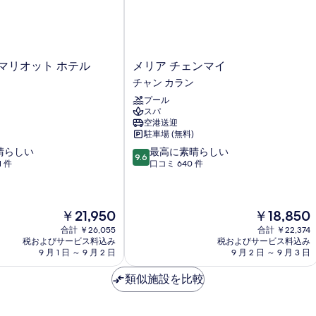
メ
チェンマイ マリオット ホテル
メリア チェンマイ
リ
チャン カラン
ア
プール
チ
スパ
ェ
空港送迎
ン
駐車場 (無料)
マ
10
晴らしい
最高に素晴らしい
イ
9.6
段
1 件
口コミ 640 件
チ
階
ャ
中
ン
9.6、
カ
現
現
￥21,950
￥18,850
最
ラ
在
在
高
ン
合計 ￥26,055
合計 ￥22,374
の
の
に
税およびサービス料込み
税およびサービス料込み
料
料
素
9 月 1 日 ～ 9 月 2 日
9 月 2 日 ～ 9 月 3 日
金
金
晴
は
は
ら
類似施設を比較
￥21,950
￥18,850
し
い、
口