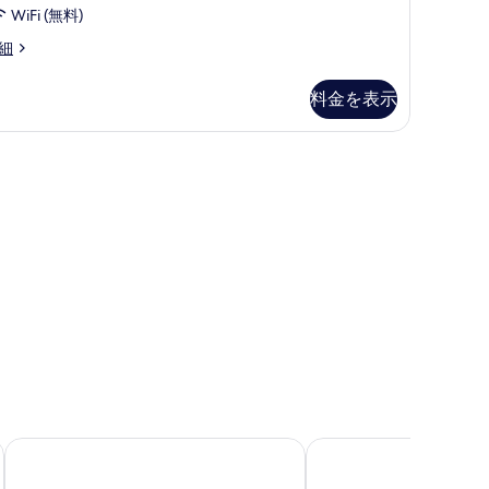
の
て
WiFi (無料)
写
の
nna
細
真
arden
写
rrace
を
料金を表示
真
ite
表
を
示
表
す
示
る
す
る
インターコンチネンタル チェンマイ ザ メーピン by IHG
ラティランナ・リバー