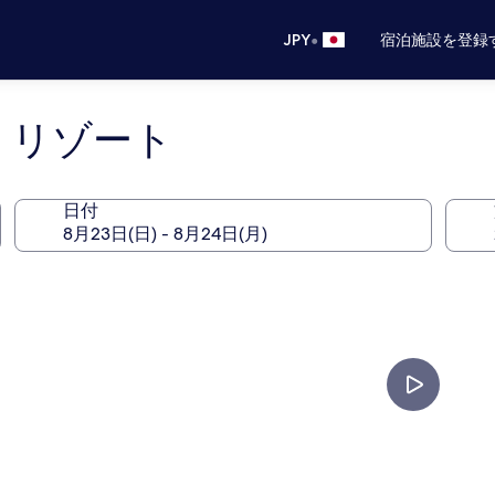
•
JPY
宿泊施設を登録
 リゾート
日付