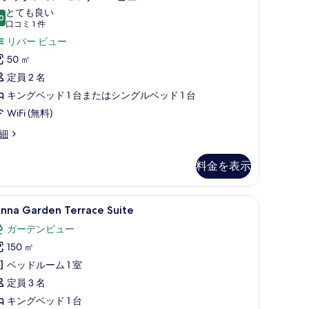
ラ
とても良い
ュ
0
10 点中 8.0
ッ
(口
口コミ 1 件
ー
コ
ク
リバー ビュー
の
ミ
ス
50 ㎡
す
1
ル
定員 2 名
件)
べ
ー
キングベッド 1 台またはシングルベッド 1 台
て
ム
WiFi (無料)
の
リ
細
写
バ
真
料金を表示
ー
を
ビ
表
、ミニバー、セーフティボックス (室内)、デスク
anna
Lanna Garden Terrace Suite | 高
ュ
4
anna Garden Terrace Suite
示
arden
ー
ガーデンビュー
す
errace
の
150 ㎡
る
uite
す
の
ベッドルーム 1 室
べ
す
定員 3 名
て
べ
キングベッド 1 台