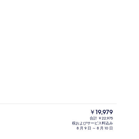
フロント
現
￥19,979
在
合計 ￥22,975
の
税およびサービス料込み
プレミアム スイート (Prestige)
料
8 月 9 日 ～ 8 月 10 日
金
は