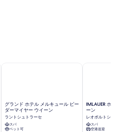
表
示
す
る
イェン ウィーン
グランド ホテル メルキュール ビーダーマイヤー ウイーン
IMLAUER ホテル ネ
グ
IMLAUER
グランド ホテル メルキュール ビー
IMLAUER ホテル ネ
ラ
ホ
ダーマイヤー ウイーン
ーン
ン
テ
ラントシュトラーセ
レオポルトシュタット
ド
ル
ホ
スパ
ネ
スパ
ペット可
空港送迎
テ
ス