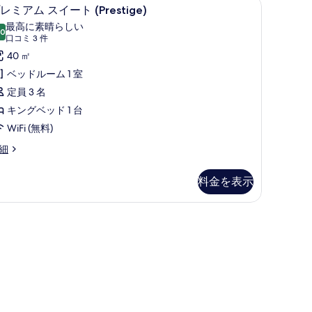
 | 薄型テレビ
薄型テレビ
プ
て
11
レミアム スイート (Prestige)
レ
の
最高に素晴らしい
.0
10 点中 10.0
ミ
(口
写
口コミ 3 件
コ
ア
40 ㎡
真
ミ
ム
ベッドルーム 1 室
を
3
ス
定員 3 名
表
件)
イ
キングベッド 1 台
示
ー
WiFi (無料)
す
ト
る
細
Prestige)
の
料金を表示
す
性寝具、ミニバー、セーフティボックス (室内)、デスク
べ
て
の
restige)
写
真
を