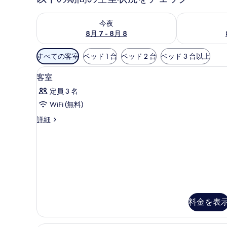
今夜 8月 7 - 8月 8 の空室状況をチェック
明日 8月 8 
今夜
8月 7 - 8月 8
利
すべての客室
ベッド 1 台
ベッド 2 台
ベッド 3 台以上
用
低刺激性寝具、ミニバー、セーフ
客
可
9
客室
室
能
定員 3 名
な
の
WiFi (無料)
客
す
室
客
詳細
べ
室
の
て
の
絞
詳
の
り
細
写
込
み
真
条
を
件
料金を表
表
示