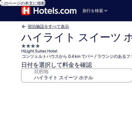
このページの本文に移動
旅行を検索
宿泊施設をすべて表示
ハイライト スイーツ 
4.0
HiLight Suites Hotel
つ
コンツェルトハウスから 0.4 km でバー / ラウンジのあ
星
日付を選択して料金を確認
宿
目的地
泊
施
設
ハ
イ
ラ
イ
ト