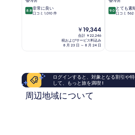
冷房
冷房
イ
ウ
10
10
非常に良い
とても素
ン
ィ
8.8
9.0
段
段
口コミ 1,010 件
口コミ 562
ネ
ー
階
階
レ
ン
中
中
シ
ラ
現
￥19,344
8.8、
9.0、
ュ
ン
在
非
と
タ
合計 ￥22,246
ト
の
常
て
税およびサービス料込み
ッ
シ
料
8 月 23 日 ～ 8 月 24 日
に
も
ト
ュ
金
良
素
ト
は
い、
晴
ラ
￥19,344
口
ら
ー
コ
し
セ
ミ
い、
ログインすると、対象となる割引や特
1,010
口
して、もっと旅を満喫 !
件
コ
件
ミ
周辺地域について
の
562
口
件
コ
件
ミ
の
口
コ
ミ