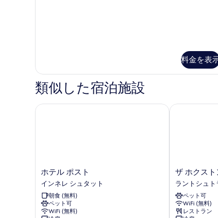
詳
の
示
細
写
す
真
る
を
料金を表
表
示
類似した宿泊施設
す
る
ホテル ポスト
ザ ホクストン
ホ
ザ
ホテル ポスト
ザ ホクスト
テ
ホ
インネレ シュタット
ラントシュト
ル
ク
朝食 (無料)
ペット可
ポ
ス
ペット可
WiFi (無料)
ス
ト
WiFi (無料)
レストラン
ト
ン,