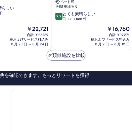
ペット可
ト
る
駐車場あり
晴らしい
レ
 件
10
ン
とても素晴らしい
9.2
段
ド
口コミ 1,865 件
階
ホ
現
現
￥22,721
￥16,760
中
テ
在
在
9.2、
合計 ￥26,129
ル
合計 ￥19,274
の
の
税およびサービス料込み
税およびサービス料込み
と
サ
料
料
8 月 23 日 ～ 8 月 24 日
8 月 9 日 ～ 8 月 10 日
て
ヴ
金
金
も
ォ
は
は
類似施設を比較
素
イ
￥22,721
￥16,760
晴
ェ
ら
ン
し
ウ
典を確認できます。もっとリワードを獲得
い、
ィ
口
ー
コ
ン
ミ
ラ
1,865
ン
件
ト
件
シ
の
ュ
口
ト
コ
ラ
ミ
ー