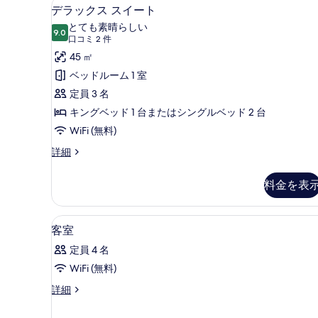
デラックス スイート | 低刺
デ
す
9
デラックス スイート
ラ
る
とても素晴らしい
9.0
10 点中 9.0
ッ
(口
口コミ 2 件
コ
ク
45 ㎡
ミ
ス
ベッドルーム 1 室
2
ス
定員 3 名
件)
イ
キングベッド 1 台またはシングルベッド 2 台
ー
WiFi (無料)
ト
デ
詳細
ラ
の
ッ
料金を表
す
ク
ス
べ
ス
低刺激性寝具、ミニバー、セーフ
客
て
4
イ
客室
室
ー
の
定員 4 名
ト
の
写
の
WiFi (無料)
す
真
詳
客
詳細
細
べ
を
室
て
の
表