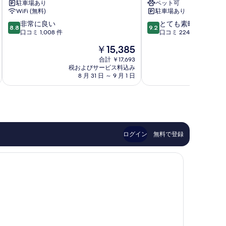
駐車場あり
ペット可
ル
ト
WiFi (無料)
駐車場あり
メ
ロ
10
10
ル
非常に良い
イ
とても素晴らしい
8.8
9.2
段
段
キ
口コミ 1,008 件
ウ
口コミ 224 件
階
階
ュ
ィ
現
￥15,385
中
中
ー
ー
在
8.8、
9.2、
ル
合計 ￥17,693
ン
の
税およびサービス料込み
税およ
非
と
ビ
レ
料
8 月 31 日 ～ 9 月 1 日
8 月
常
て
ー
オ
金
に
も
ダ
ポ
は
良
素
ー
ル
￥15,385
い、
晴
マ
ト
口
ら
イ
シ
コ
し
ヤ
ュ
ミ
い、
ー
タ
ログイン
無料で登録
1,008
口
ウ
ッ
件
コ
イ
ト
件
ミ
ー
の
224
ン
口
件
ラ
コ
件
ン
ミ
の
ト
口
シ
コ
ュ
ミ
ト