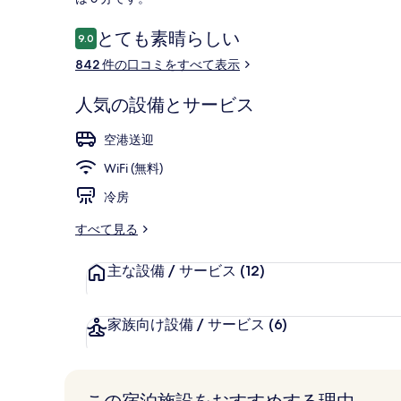
ー
口
とても素晴らしい
9.0
10段階中9.0
コ
842 件の口コミをすべて表示
低刺激性寝具
ミ
人気の設備とサービス
空港送迎
WiFi (無料)
冷房
すべて見る
主な設備 / サービス
(12)
家族向け設備 / サービス
(6)