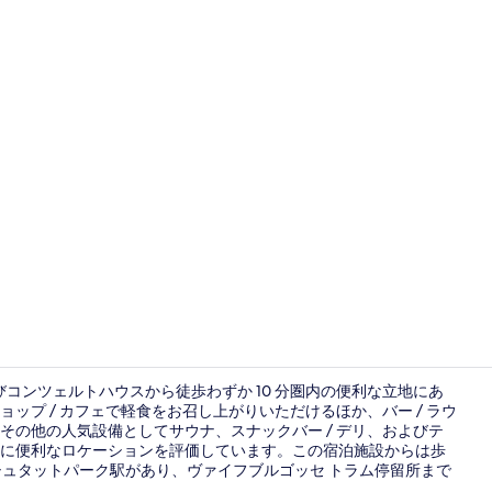
施設の正面
びコンツェルトハウスから徒歩わずか 10 分圏内の便利な立地にあ
プ / カフェで軽食をお召し上がりいただけるほか、バー / ラウ
の他の人気設備としてサウナ、スナックバー / デリ、およびテ
中庭
に便利なロケーションを評価しています。この宿泊施設からは歩
シュタットパーク駅があり、ヴァイフブルゴッセ トラム停留所まで