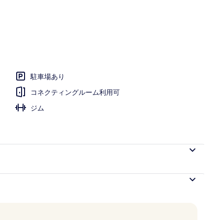
、ミニバー、セーフティボックス (室内)、デスク
駐車場あり
コネクティングルーム利用可
ジム