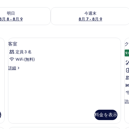
- 8月 9 の空室状況をチェック
今週末 8月 7 - 8月 9 の空室状況をチ
明日
今週末
8月 8 - 8月 9
8月 7 - 8月 9
ティボックス (室内)、デスク
低刺激性寝具、ミニバー、セーフティボ
客
11
客室
ク
室
定員 3 名
9.
の
WiFi (無料)
す
客
詳細
べ
室
て
の
詳
の
細
写
真
ク
詳
ラ
を
シ
示
料金を表示
表
ッ
ク
示
ス