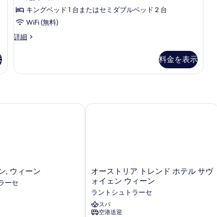
件)
ジ
キングベッド 1 台またはセミダブルベッド 2 台
示
オ
WiFi (無料)
す
ス
る
ジ
詳細
ュ
イ
ニ
示
料金を表示
ー
ア
ス
ト
タ
の
ジ
オ
す
ス
, ウィーン
オーストリア トレンド ホテル サヴォ
べ
イ
て
ー
ト
の
の
写
詳
細
真
オ
ン, ウィーン
オーストリア トレンド ホテル サヴ
を
ー
ォイェン ウィーン
ラーセ
表
ス
ラントシュトラーセ
ト
示
リ
スパ
す
空港送迎
ア