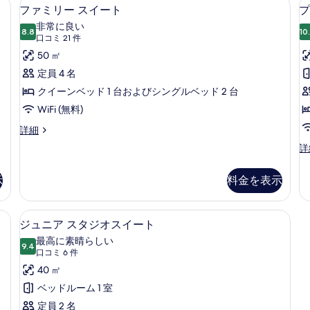
激性寝具、ミニバー、セーフティボックス (室内)、デスク
ファミリー スイート | リビング エリア
フ
す
6
イ
ファミリー スイート
プ
ァ
ー
る
非常に良い
8.8
ト
10
10 点中 8.8
ミ
(口
口コミ 21 件
の
コ
リ
50 ㎡
詳
ミ
細
ー
定員 4 名
21
ス
クイーンベッド 1 台およびシングルベッド 2 台
件)
イ
WiFi (無料)
ー
フ
詳細
ァ
ト
プ
詳
ミ
レ
(
の
リ
ミ
ー
示
料金を表示
す
ア
ス
ム
べ
イ
ス
ティボックス (室内)、デスク
ジュニア スタジオスイート | 低刺激
ジ
ー
て
5
イ
ジュニア スタジオスイート
ト
ュ
ー
の
最高に素晴らしい
の
9.4
ト
10 点中 9.4
ニ
(口
写
口コミ 6 件
詳
(P
細
コ
ア
40 ㎡
真
の
ミ
詳
ス
ベッドルーム 1 室
を
細
6
タ
定員 2 名
表