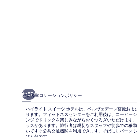
ス
イ
ー
ツ
ホ
テ
ル
の
写
真
57+
概要
客室
ロケーション
ポリシー
ギ
ハイライト スイーツ ホテルは、ベルヴェデーレ宮殿およ
ャ
ります。フィットネスセンターをご利用後は、コーヒーショッ
ンジでドリンクを楽しみながらおくつろぎいただけます。そ
ラ
ラスがあります。旅行者は親切なスタッフや徒歩での移動
リ
いてすぐ公共交通機関を利用できます。そばにU バーン 
は 6 分です。