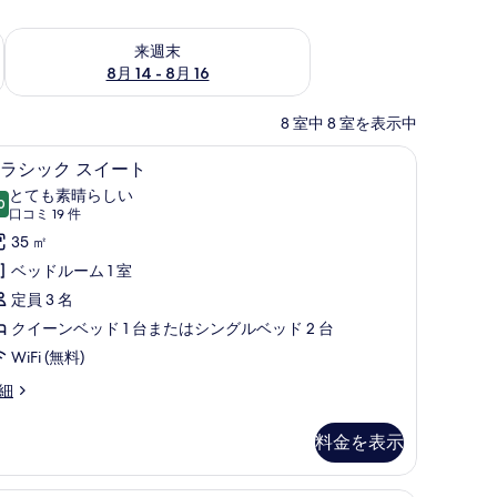
ェック
来週末 8月 14 - 8月 16 の空室状況をチェック
来週末
8月 14 - 8月 16
8 室中 8 室を表示中
ックス (室内)、デスク
クラシック スイート | リビング エリア | 薄型
ク
10
ラシック スイート
ラ
とても素晴らしい
0
10 点中 9.0
シ
(口
口コミ 19 件
コ
ッ
35 ㎡
ミ
ク
ベッドルーム 1 室
19
ス
定員 3 名
件)
イ
クイーンベッド 1 台またはシングルベッド 2 台
ー
WiFi (無料)
ト
細
の
料金を表示
す
べ